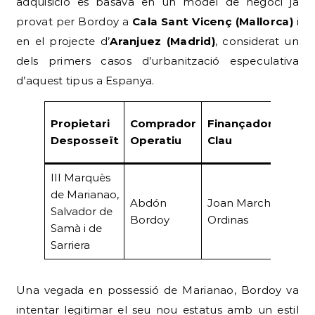
adquisició es basava en un model de negoci ja
provat per Bordoy a
Cala Sant Vicenç (Mallorca)
i
en el projecte d’
Aranjuez (Madrid)
, considerat un
dels primers casos d’urbanització especulativa
d’aquest tipus a Espanya.
Preu
Propietari
Comprador
Finançador
d’Adq
Desposseït
Operatiu
Clau
(Ptes
III Marquès
de Marianao,
Abdón
Joan March
1.000
Salvador de
Bordoy
Ordinas
Ptes.
Samà i de
Sarriera
Una vegada en possessió de Marianao, Bordoy va
intentar legitimar el seu nou estatus amb un estil