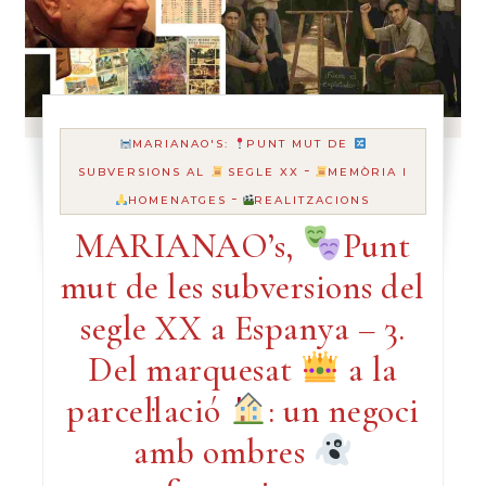
MARIANAO'S:
PUNT MUT DE
-
SUBVERSIONS AL
SEGLE XX
MEMÒRIA I
-
HOMENATGES
REALITZACIONS
MARIANAO’s,
Punt
mut de les subversions del
segle XX a Espanya – 3.
Del marquesat
a la
parcel·lació
: un negoci
amb ombres