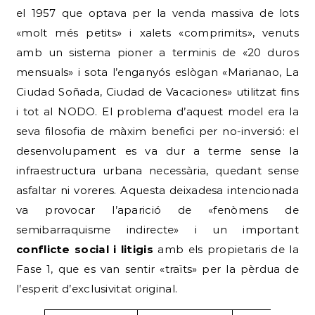
el 1957 que optava per la venda massiva de lots
«molt més petits» i xalets «comprimits», venuts
amb un sistema pioner a terminis de «20 duros
mensuals» i sota l’enganyós eslògan «Marianao, La
Ciudad Soñada, Ciudad de Vacaciones» utilitzat fins
i tot al NODO. El problema d’aquest model era la
seva filosofia de màxim benefici per no-inversió: el
desenvolupament es va dur a terme sense la
infraestructura urbana necessària, quedant sense
asfaltar ni voreres. Aquesta deixadesa intencionada
va provocar l’aparició de «fenòmens de
semibarraquisme indirecte» i un important
conflicte social i litigis
amb els propietaris de la
Fase 1, que es van sentir «traïts» per la pèrdua de
l’esperit d’exclusivitat original.