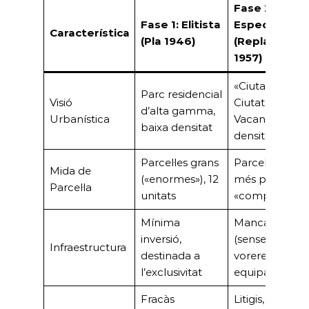
Fase 2:
Fase 1: Elitista
Especulativa
Característica
(Pla 1946)
(Replanteja
1957)
«Ciutat Somiad
Parc residencial
Visió
Ciutat de
d’alta gamma,
Urbanística
Vacances,» alt
baixa densitat
densitat
Parcel·les grans
Parcel·les «mol
Mida de
(«enormes»), 12
més petites» i
Parcel·la
unitats
«comprimides
Mínima
Manca total
inversió,
(sense asfaltar,
Infraestructura
destinada a
voreres,
l’exclusivitat
equipaments)
Fracàs
Litigis, queixes