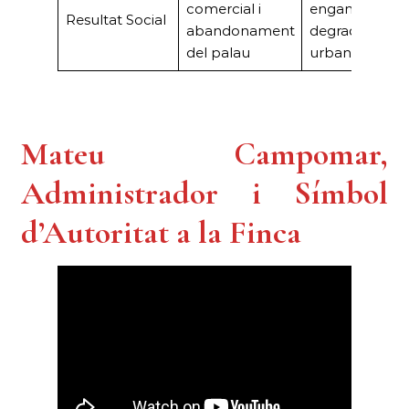
comercial i
engany i
Resultat Social
abandonament
degradació
del palau
urbana
Mateu Campomar,
Administrador i Símbol
d’Autoritat a la Finca