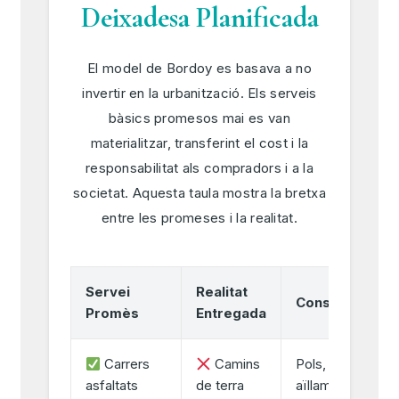
Deixadesa Planificada
El model de Bordoy es basava a no
invertir en la urbanització. Els serveis
bàsics promesos mai es van
materialitzar, transferint el cost i la
responsabilitat als compradors i a la
societat. Aquesta taula mostra la bretxa
entre les promeses i la realitat.
Servei
Realitat
Conseqüència
Promès
Entregada
Carrers
Camins
Pols, fang i
asfaltats
de terra
aïllament