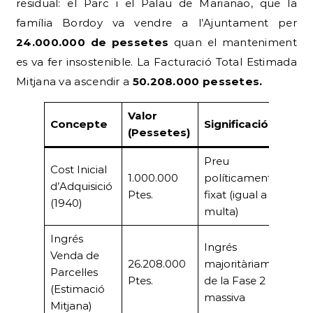
residual: el Parc i el Palau de Marianao, que la
família Bordoy va vendre a l’Ajuntament per
24.000.000 de pessetes
quan el manteniment
es va fer insostenible. La Facturació Total Estimada
Mitjana va ascendir a
50.208.000 pessetes.
Valor
Concepte
Significació
(Pessetes)
Preu
Cost Inicial
1.000.000
políticament
d’Adquisició
Ptes.
fixat (igual a la
(1940)
multa)
Ingrés
Ingrés
Venda de
26.208.000
majoritàriament
Parcel·les
Ptes.
de la Fase 2
(Estimació
massiva
Mitjana)