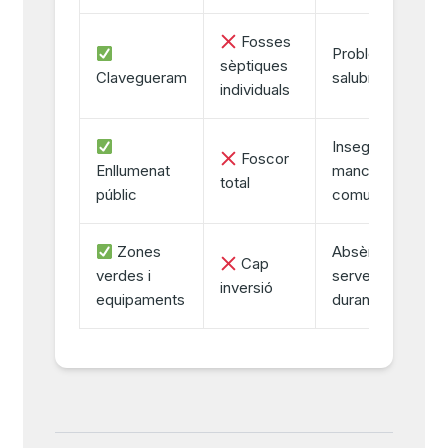
Fosses
Problemes de
sèptiques
Clavegueram
salubritat
individuals
Inseguretat i
Foscor
Enllumenat
manca de vida
total
públic
comunitària
Zones
Absència de
Cap
verdes i
serveis bàsics
inversió
equipaments
durant dècades