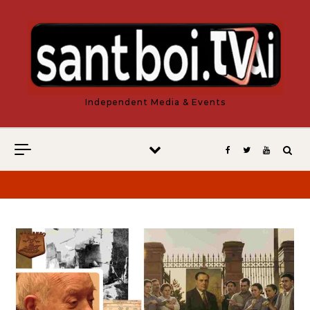
Vés al contingut
Independent Media & Events