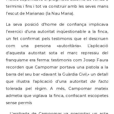
terminis i fins i tot va construir amb les seves mans
l’escut de Marianao (la Nau Maria).
La seva posició d’home de confiança implicava
l’exercici d’una autoritat inqüestionable a la finca,
un fet confirmat pels testimonis que el descriuen
com una persona «autoritària».
L’aplicació
d’aquesta autoritat sota el marc repressiu del
franquisme era ferma: testimonis com Josep Faura
recorden que Campomar portava una pistola a la
barra del seu bar «davant la Guàrdia Civil,» un detall
que il·lustra l’aplicació d’una autoritat
de facto
tolerada pel règim.
A més, Campomar mateix
admetia que vigilava la finca, confiscant escopetes
sense permís
L’arribada de Campomar va precipitar un acte