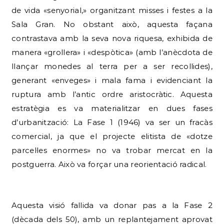
de vida «senyorial,» organitzant misses i festes a la
Sala Gran. No obstant això, aquesta façana
contrastava amb la seva nova riquesa, exhibida de
manera «grollera» i «despòtica» (amb l’anècdota de
llançar monedes al terra per a ser recollides),
generant «enveges» i mala fama i evidenciant la
ruptura amb l’antic ordre aristocràtic. Aquesta
estratègia es va materialitzar en dues fases
d’urbanització: La Fase 1 (1946) va ser un fracàs
comercial, ja que el projecte elitista de «dotze
parcel·les enormes» no va trobar mercat en la
postguerra. Això va forçar una reorientació radical.
Aquesta visió fallida va donar pas a la Fase 2
(dècada dels 50), amb un replantejament aprovat