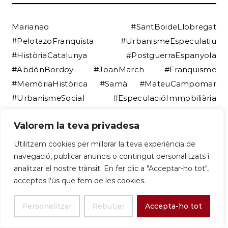
Marianao #SantBoideLlobregat
#PelotazoFranquista #UrbanismeEspeculatiu
#HistòriaCatalunya #PostguerraEspanyola
#AbdónBordoy #JoanMarch #Franquisme
#MemòriaHistòrica #Samà #MateuCampomar
#UrbanismeSocial #EspeculacióImmobiliària
#Llobregat #HistòriaLocal #DeixadesaUrbana
Valorem la teva privadesa
#PionerUrbanisme #PodcastHistòria
#CiutatSomniada #LitigisUrbanístics
Utilitzem cookies per millorar la teva experiència de
navegació, publicar anuncis o contingut personalitzats i
analitzar el nostre trànsit. En fer clic a "Acceptar-ho tot",
acceptes l'ús que fem de les cookies.
Referències:
Personalitzar
Rebutjar
Accepta-ho tot
Entrevista del 2009 de Carles Vallejo
(SantBoi.Tv) a Carles Serret (AHMSB)