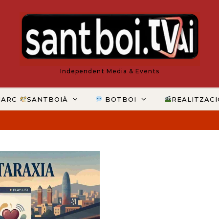
Independent Media & Events
MARC
SANTBOIÀ
BOTBOI
REALITZAC