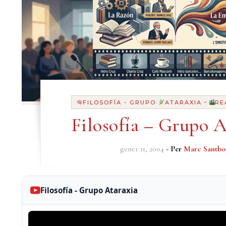
-
FILOSOFÍA - GRUPO
ATARAXIA
RE
Filosofía – Grupo A
gener 11, 2004
- Per
Marc Santbo
Filosofía - Grupo Ataraxia