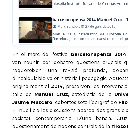
barcelonapensa.cat
filosofía Instituto Italiano de Ciencias Hum
de Filosofía Contemporánea Universidad d
barcelonapensa 2014. http://www.bar
barcelonapensa 2014 Manuel Cruz - 
Marc Santboià
27 de gen. de 2015
Manuel Cruz, catedrático de Filosofía 
Barcelona, responde las cuestiones del pú
librería +Bernat. http://www.barcelonapen
En el marc del festival
barcelonapensa 2014
Cafè filosòfic barcelonapensa 2014 
Marc Santboià
15 de set. de 2015
van reunir per debatre qüestions crucials 
«L'emotivitat de la raó», vol plantejar una re
requereixen una revisió profunda, deixa
i no passiu de la raó, en tant que el saber fo
impulsives dels éssers humans. En un mom
d’incalculable valor històric i pedagògic. Aquest
motiu, la racionalitat de les emocions, m
originalment el
2014
, preserven les intervenci
estan desconnectats de les estructures c
Intro barcelonapensa 2014 Jaume M
viatge filosòfic per l'altra banda del ma
talla de
Manuel Cruz
, catedràtic de la
Univ
component emotiu, o impulsiu, de la raciona
Marc Santboià
15 de set. de 2015
d'Aristòtil d'un "logos orecticós", fins a la 
Jaume Mascaró
, cobertes sota l’epígraf de
Fil
«L'emotivitat de la raó», vol plantejar una re
lligada inevitablement a la "necessitat de
i no passiu de la raó, en tant que el saber fo
Hume, entre d'altres.
El nucli de les discussions aborda dos grans ei
impulsives dels éssers humans. En un mom
motiu, la racionalitat de les emocions, m
societat contemporània. D’una banda, Cru
estan desconnectats de les estructures c
Torn de preguntes barcelonapensa 
qüestionament de nocions centrals de la
filoso
viatge filosòfic per l'altra banda del ma