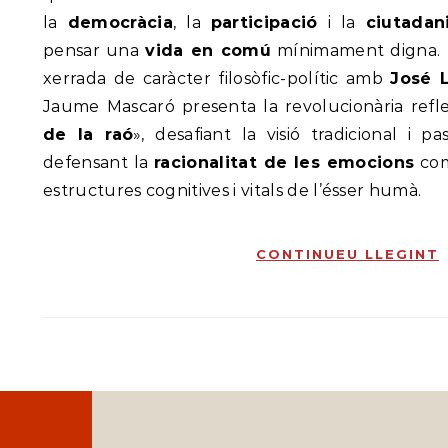
component emotiu, o impulsiu, de la raciona
Marc Santboià
15 de set. de 2015
la
democràcia
, la
participació
i la
ciutadan
d'Aristòtil d'un "logos orecticós", fins a la 
«L'emotivitat de la raó», vol plantejar una re
lligada inevitablement a la "necessitat de
pensar una
vida en comú
mínimament digna. E
i no passiu de la raó, en tant que el saber fo
Hume, entre d'altres.
impulsives dels éssers humans. En un mom
xerrada de caràcter filosòfic-polític amb
José 
motiu, la racionalitat de les emocions, m
estan desconnectats de les estructures c
Jaume Mascaró presenta la revolucionària refle
viatge filosòfic per l'altra banda del ma
de la raó
», desafiant la visió tradicional i pa
component emotiu, o impulsiu, de la raciona
d'Aristòtil d'un "logos orecticós", fins a la 
defensant la
racionalitat de les emocions
com
lligada inevitablement a la "necessitat de
Hume, entre d'altres.
estructures cognitives i vitals de l’ésser humà.
CONTINUEU LLEGINT