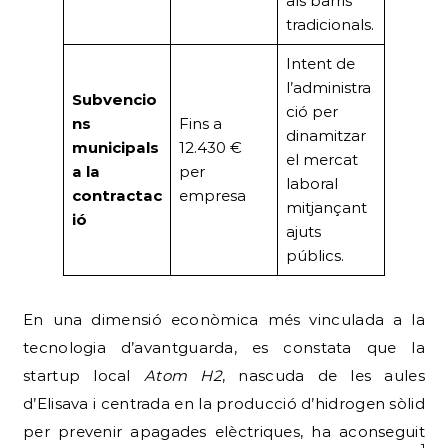
als barris
tradicionals.
Intent de
l’administra
Subvencio
ció per
ns
Fins a
dinamitzar
municipals
12.430 €
el mercat
a la
per
laboral
contractac
empresa
mitjançant
ió
ajuts
públics.
En una dimensió econòmica més vinculada a la
tecnologia d’avantguarda, es constata que la
startup local
Atom H2
, nascuda de les aules
d’Elisava i centrada en la producció d’hidrogen sòlid
per prevenir apagades elèctriques, ha aconseguit