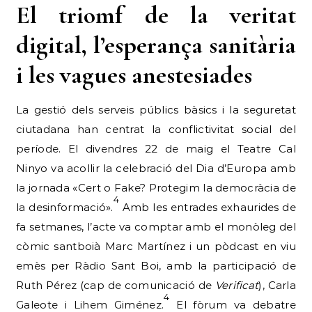
El triomf de la veritat
digital, l’esperança sanitària
i les vagues anestesiades
La gestió dels serveis públics bàsics i la seguretat
ciutadana han centrat la conflictivitat social del
període. El divendres 22 de maig el Teatre Cal
Ninyo va acollir la celebració del Dia d’Europa amb
la jornada «Cert o Fake? Protegim la democràcia de
4
la desinformació».
Amb les entrades exhaurides de
fa setmanes, l’acte va comptar amb el monòleg del
còmic santboià Marc Martínez i un pòdcast en viu
emès per Ràdio Sant Boi, amb la participació de
Ruth Pérez (cap de comunicació de
Verificat
), Carla
4
Galeote i Lihem Giménez.
El fòrum va debatre