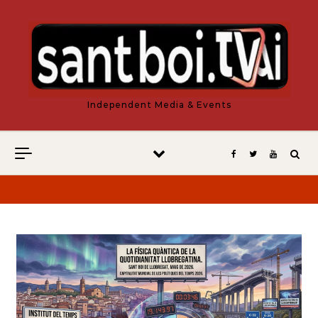
Vés al contingut
Independent Media & Events