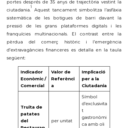
portes després de 35 anys de trajectòria vestint la
1
ciutadania.
Aquest tancament simbolitza l’asfàxia
sistemàtica de les botigues de barri davant la
pressió de les grans plataformes digitals i les
franquícies multinacionals. El contrast entre la
pèrdua del comerç històric i l’emergència
d’extravagàncies financeres es detalla en la taula
següent:
Indicador
Valor de
Implicació
Econòmic /
Referènci
per a la
Comercial
a
Ciutadania
Símbol
d’exclusivita
Truita de
t
patates
gastronòmi
del
per unitat
ca amb oli
Restauran