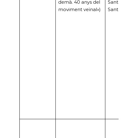
demà. 40 anys del
Sant Boi (FA
moviment veïnal»)
Sant Boi)