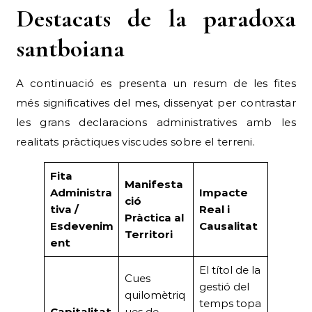
Destacats de la paradoxa
santboiana
A continuació es presenta un resum de les fites
més significatives del mes, dissenyat per contrastar
les grans declaracions administratives amb les
realitats pràctiques viscudes sobre el terreni.
Fita
Manifesta
Administra
Impacte
ció
tiva /
Real i
Pràctica al
Esdevenim
Causalitat
Territori
ent
El títol de la
Cues
gestió del
quilomètriq
temps topa
Capitalitat
ues de