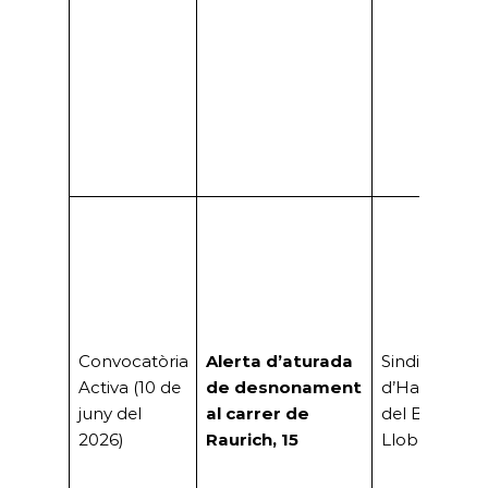
Convocatòria
Alerta d’aturada
Sindicat
Activa (10 de
de desnonament
d’Habitatge
juny del
al carrer de
del Baix
2026)
Raurich, 15
Llobregat