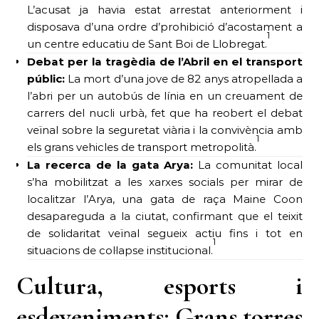
L’acusat ja havia estat arrestat anteriorment i
disposava d’una ordre d’prohibició d’acostament a
1
un centre educatiu de Sant Boi de Llobregat.
Debat per la tragèdia de l’Abril en el transport
públic:
La mort d’una jove de 82 anys atropellada a
l’abri per un autobús de línia en un creuament de
carrers del nucli urbà, fet que ha reobert el debat
veïnal sobre la seguretat viària i la convivència amb
1
els grans vehicles de transport metropolità.
La recerca de la gata Arya:
La comunitat local
s’ha mobilitzat a les xarxes socials per mirar de
localitzar l’Arya, una gata de raça Maine Coon
desapareguda a la ciutat, confirmant que el teixit
de solidaritat veïnal segueix actiu fins i tot en
1
situacions de col·lapse institucional.
Cultura, esports i
esdeveniments: Grans torres