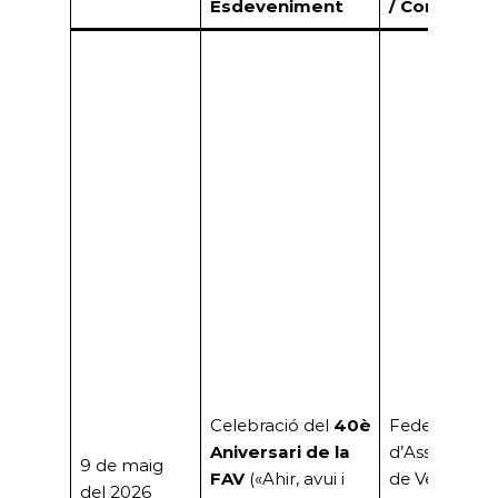
Esdeveniment
/ Convocan
Celebració del
40è
Federació
Aniversari de la
d’Associacio
9 de maig
FAV
(«Ahir, avui i
de Veïns de
del 2026