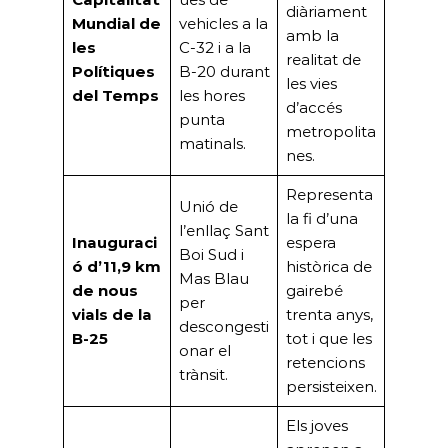
diàriament
Mundial de
vehicles a la
amb la
les
C-32 i a la
realitat de
Polítiques
B-20 durant
les vies
del Temps
les hores
d’accés
punta
metropolita
matinals.
nes.
Representa
Unió de
la fi d’una
l’enllaç Sant
Inauguraci
espera
Boi Sud i
ó d’11,9 km
històrica de
Mas Blau
de nous
gairebé
per
vials de la
trenta anys,
descongesti
B-25
tot i que les
onar el
retencions
trànsit.
persisteixen.
Els joves