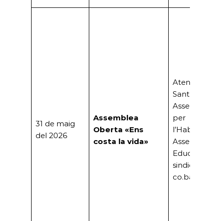
Ateneu
Santboià,
Assemblea
Assemblea
per
31 de maig
Oberta «Ens
l’Habitatge,
del 2026
costa la vida»
Assemblea
Educativa i
sindicats (CG
co.bas)