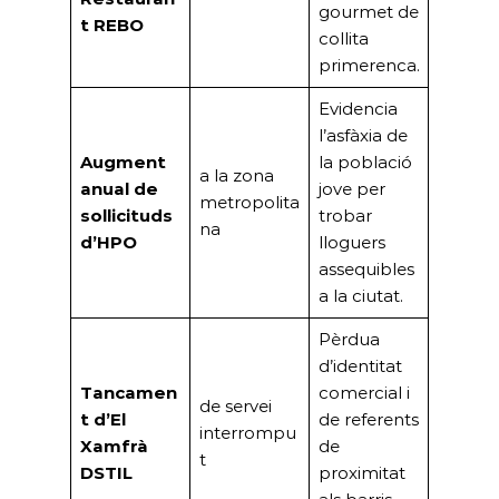
gourmet de
t REBO
collita
primerenca.
Evidencia
l’asfàxia de
Augment
la població
a la zona
anual de
jove per
metropolita
sol·licituds
trobar
na
d’HPO
lloguers
assequibles
a la ciutat.
Pèrdua
d’identitat
Tancamen
comercial i
de servei
t d’El
de referents
interrompu
Xamfrà
de
t
DSTIL
proximitat