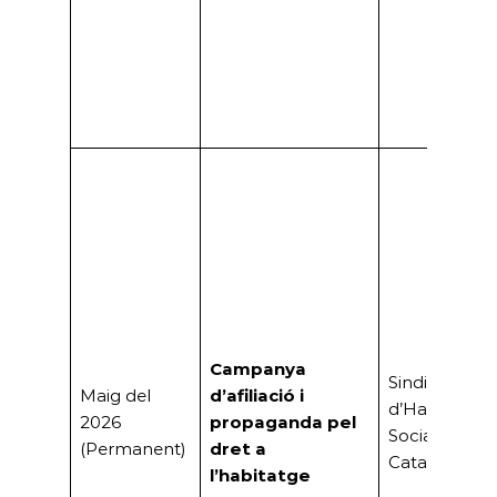
Campanya
Sindicat
Maig del
d’afiliació i
d’Habitatge
2026
propaganda pel
Socialista de
(Permanent)
dret a
Catalunya
l’habitatge