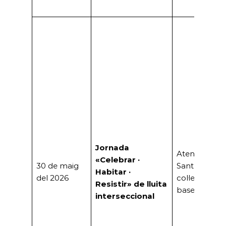
Jornada
Ateneu
«Celebrar ·
30 de maig
Santboià i
Habitar ·
del 2026
col·lectius de
Resistir» de lluita
base
interseccional