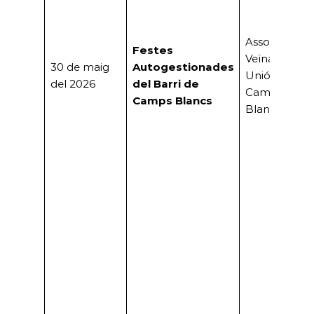
Associació
Festes
Veïnal «La
30 de maig
Autogestionades
Unión» de
del 2026
del Barri de
Camps
Camps Blancs
Blancs