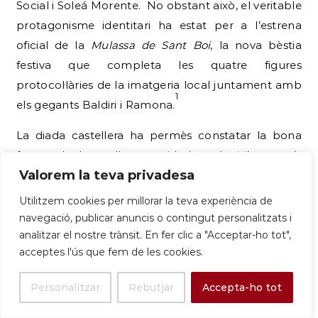
Social i Soleá Morente.
No obstant això, el veritable
protagonisme identitari ha estat per a l’estrena
oficial de la
Mulassa de Sant Boi
, la nova bèstia
festiva que completa les quatre figures
protocol·làries de la imatgeria local juntament amb
1
els gegants Baldiri i Ramona.
La diada castellera ha permès constatar la bona
forma de les colles convidades; els
Minyons de
Valorem la teva privadesa
Terrassa
van aconseguir descarregar estructures
complexes com el 5de8, 2de8f, i el 4de8 davant de
Utilitzem cookies per millorar la teva experiència de
l’admiració de la multitud que omplia la plaça del
navegació, publicar anuncis o contingut personalitzats i
1
consistori.
En un registre cultural ben diferent, els
analitzar el nostre trànsit. En fer clic a "Acceptar-ho tot",
acceptes l'ús que fem de les cookies.
amants del cinema més incòmode i sagnant han
celebrat la sisena edició del festival de cinema
Personalitzar
Rebutjar
Accepta-ho tot
fantàstic independent
Fantboi
, organitzat sota el
1
lema de caràcter revolucionari «Vive La Guillotine!».