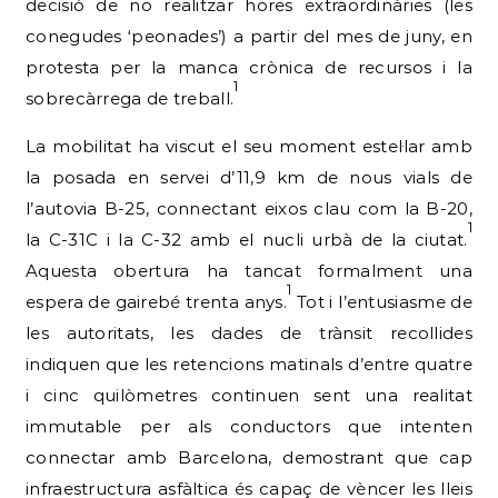
decisió de no realitzar hores extraordinàries (les
conegudes ‘peonades’) a partir del mes de juny, en
protesta per la manca crònica de recursos i la
1
sobrecàrrega de treball.
La mobilitat ha viscut el seu moment estel·lar amb
la posada en servei d’11,9 km de nous vials de
l’autovia B-25, connectant eixos clau com la B-20,
1
la C-31C i la C-32 amb el nucli urbà de la ciutat.
Aquesta obertura ha tancat formalment una
1
espera de gairebé trenta anys.
Tot i l’entusiasme de
les autoritats, les dades de trànsit recollides
indiquen que les retencions matinals d’entre quatre
i cinc quilòmetres continuen sent una realitat
immutable per als conductors que intenten
connectar amb Barcelona, demostrant que cap
infraestructura asfàltica és capaç de vèncer les lleis