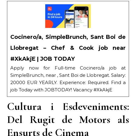
Cocinero/a, SimpleBrunch, Sant Boi de
Llobregat – Chef & Cook job near
#XkAkjE | JOB TODAY
Apply now for Full-time Cocinero/a job at
SimpleBrunch, near , Sant Boi de Llobregat. Salary:
20000 EUR YEARLY. Experience: Required. Find a
job Today with JOBTODAY! Vacancy #XkAkjE
Cultura i Esdeveniments:
Del Rugit de Motors als
Ensurts de Cinema