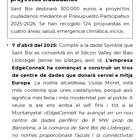
Sant Boi destinará 300.000 euros a proyectos
ciudadanos mediante el Presupuesto Participativo
2025-2026. Se han recogido 124 propuestas en
cuatro áreas: salud, emergencia climática, inclus
7 d’abril del 2025:
Compte a la dada! Sembla que
Sant Boi es convertirà en el Silicon Valley del Baix
Llobregat (sense les platges, això sí).
L’empresa
EdgeConneX ha començat a construir un tros
de centre de dades que donarà servei a mitja
Europa
. La nostra alcaldessa, Lluïsa Moret, està
més contenta que unes castanyoles, perquè això
significa més feina i més modernitat per al poble. A
veure si ara ens arriba el wifi fins i tot a la
Muntanyeta!
«
EdgeConneX ha avançat en un nou
centre de dades perifèric de 8 MW prop de
Barcelona, ​​a la comarca de Sant Boi de Llobregat…
no només proporcionarà l’accés i la connectivitat