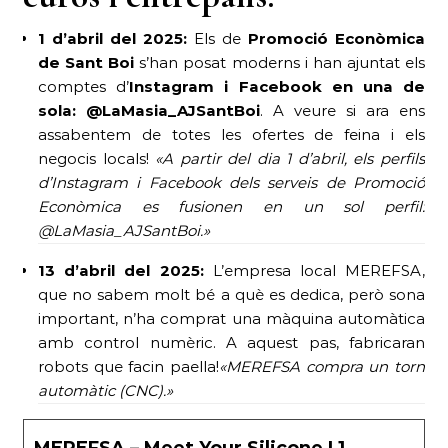
1 d’abril del 2025:
Els de
Promoció Econòmica
de Sant Boi
s’han posat moderns i han ajuntat els
comptes d’
Instagram i Facebook en una de
sola: @LaMasia_AJSantBoi
. A veure si ara ens
assabentem de totes les ofertes de feina i els
negocis locals!
«A partir del dia 1 d’abril, els perfils
d’Instagram i Facebook dels serveis de Promoció
Econòmica es fusionen en un sol perfil:
@LaMasia_AJSantBoi.»
13 d’abril del 2025:
L’empresa local MEREFSA,
que no sabem molt bé a què es dedica, però sona
important, n’ha comprat una màquina automàtica
amb control numèric. A aquest pas, fabricaran
robots que facin paella!
«MEREFSA compra un torn
automàtic (CNC).»
MEREFSA – Meet Your Silicone | 1