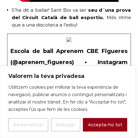
S’ha dit a ballar! Sant Boi va ser
seu d´una prova
del Circuit Català de ball esportiu.
Més ritme
que a una discoteca a l’estiu!
Escola de ball Aprenem CBE Figueres
(@aprenem_figueres) • Instagram
photos and videos
Valorem la teva privadesa
19 likes, 0 comments – aprenem_figueres on April
Utilitzem cookies per millorar la teva experiència de
5, 2025: “Tercera prova del circuit català de ball
navegació, publicar anuncis o contingut personalitzats i
esportiu, aquest dissabte a Sant Boi de Llobregat.
analitzar el nostre trànsit. En fer clic a "Acceptar-ho tot",
La nostra escola hi ha estat present amb ballarins i
acceptes l'ús que fem de les cookies.
amb membres del jurat. Aquesta vegada la Kiara
no ens ha pogut acompanyar però en Jordi ha
Personalitzar
Rebutjar
Accepta-ho tot
decidit que volia ballar igualment, així que s’ha
atrevit a participat al campionat individual de balls