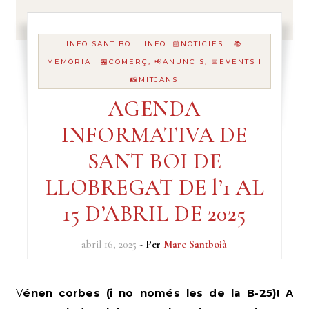
-
INFO SANT BOI
INFO: 📰NOTICIES I 📚
-
MEMÒRIA
🏪COMERÇ, 📢ANUNCIS, 📅EVENTS I
📸MITJANS
AGENDA
INFORMATIVA DE
SANT BOI DE
LLOBREGAT DE l’1 AL
15 D’ABRIL DE 2025
abril 16, 2025
- Per
Marc Santboià
Vénen corbes (i no només les de la B-25)! A