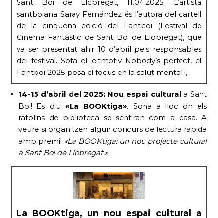
Sant Boi de Llobregat, 11.04.2025. L’artista
santboiana Saray Fernández és l’autora del cartell
de la cinquena edició del Fantboi (Festival de
Cinema Fantàstic de Sant Boi de Llobregat), que
va ser presentat ahir 10 d’abril pels responsables
del festival. Sota el leitmotiv Nobody’s perfect, el
Fantboi 2025 posa el focus en la salut mental i,
14-15 d’abril del 2025:
Nou espai cultural
a Sant
Boi! Es diu
«La BOOKtiga»
. Sona a lloc on els
ratolins de biblioteca se sentiran com a casa. A
veure si organitzen algun concurs de lectura ràpida
amb premi!
«La BOOKtiga: un nou projecte cultural
a Sant Boi de Llobregat.»
La BOOKtiga, un nou espai cultural a