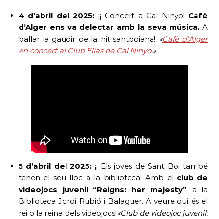
4 d’abril del 2025:
¡¡ Concert a Cal Ninyo!
Cafè
d’Alger ens va delectar amb la seva música.
A
ballar ia gaudir de la nit santboiana!
«
Cafè d’Alger
en concert al Club Elias de Cal Ninyo
.»
5 d’abril del 2025:
¡¡ Els joves de Sant Boi també
tenen el seu lloc a la biblioteca! Amb el
club de
videojocs juvenil “Reigns: her majesty”
a la
Biblioteca Jordi Rubió i Balaguer. A veure qui és el
rei o la reina dels videojocs!
«Club de videojoc juvenil: