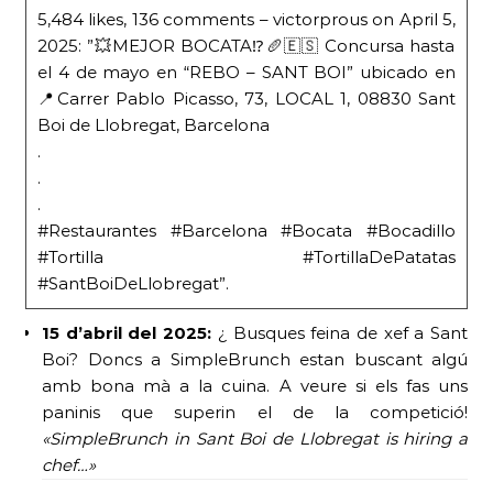
5,484 likes, 136 comments – victorprous on April 5,
2025: ”💥MEJOR BOCATA⁉️🥖🇪🇸 Concursa hasta
el 4 de mayo en “REBO – SANT BOI” ubicado en
📍Carrer Pablo Picasso, 73, LOCAL 1, 08830 Sant
Boi de Llobregat, Barcelona
.
.
.
#Restaurantes #Barcelona #Bocata #Bocadillo
#Tortilla #TortillaDePatatas
#SantBoiDeLlobregat”.
15 d’abril del 2025:
¿ Busques feina de xef a Sant
Boi? Doncs a SimpleBrunch estan buscant algú
amb bona mà a la cuina. A veure si els fas uns
paninis que superin el de la competició!
«SimpleBrunch in Sant Boi de Llobregat is hiring a
chef…»