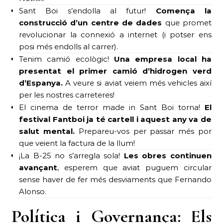
Sant Boi s’endolla al futur!
Comença la
construcció d’un centre de dades
que promet
revolucionar la connexió a internet (i potser ens
posi més endolls al carrer).
Tenim camió ecològic!
Una empresa local ha
presentat el primer camió d’hidrogen verd
d’Espanya.
A veure si aviat veiem més vehicles així
per les nostres carreteres!
El cinema de terror made in Sant Boi torna!
El
festival Fantboi ja té cartell i aquest any va de
salut mental.
Prepareu-vos per passar més por
que veient la factura de la llum!
¡La B-25 no s’arregla sola!
Les obres continuen
avançant
, esperem que aviat puguem circular
sense haver de fer més desviaments que Fernando
Alonso.
Política i Governança: Els