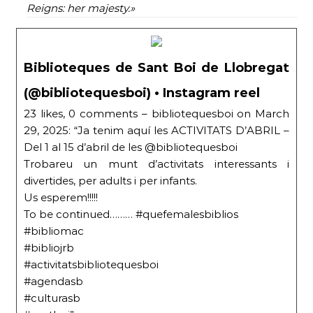
Reigns: her majesty.»
Biblioteques de Sant Boi de Llobregat
(@bibliotequesboi) • Instagram reel
23 likes, 0 comments – bibliotequesboi on March
29, 2025: “Ja tenim aquí les ACTIVITATS D’ABRIL –
Del 1 al 15 d’abril de les @bibliotequesboi
Trobareu un munt d’activitats interessants i
divertides, per adults i per infants.
Us esperem!!!!!
To be continued……… #quefemalesbiblios
#bibliomac
#bibliojrb
#activitatsbibliotequesboi
#agendasb
#culturasb