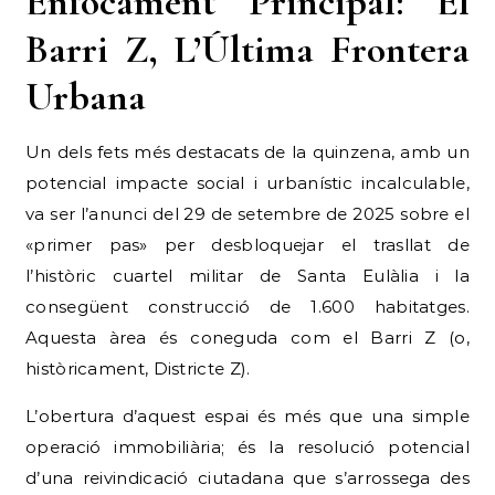
Enfocament Principal: El
Barri Z, L’Última Frontera
Urbana
Un dels fets més destacats de la quinzena, amb un
potencial impacte social i urbanístic incalculable,
va ser l’anunci del 29 de setembre de 2025 sobre el
«primer pas» per desbloquejar el trasllat de
l’històric cuartel militar de Santa Eulàlia i la
consegüent construcció de 1.600 habitatges.
Aquesta àrea és coneguda com el Barri Z (o,
històricament, Districte Z).
L’obertura d’aquest espai és més que una simple
operació immobiliària; és la resolució potencial
d’una reivindicació ciutadana que s’arrossega des