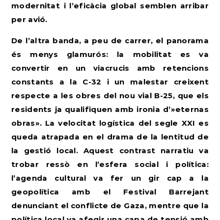
modernitat i l’eficàcia global semblen arribar
per avió.
De l’altra banda, a peu de carrer, el panorama
és menys glamurós: la mobilitat es va
convertir en un viacrucis amb retencions
constants a la C-32
i un malestar creixent
respecte a les obres del nou vial B-25, que els
residents ja qualifiquen amb ironia d’»eternas
obras». La velocitat logística del segle XXI es
queda atrapada en el drama de la lentitud de
la gestió local. Aquest contrast narratiu va
trobar ressò en l’esfera social i política:
l’agenda cultural va fer un gir cap a la
geopolítica amb el Festival Barrejant
denunciant el conflicte de Gaza, mentre que la
política local va afegir una capa de tensió amb