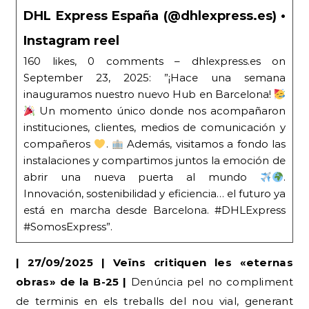
DHL Express España (@dhlexpress.es) •
Instagram reel
160 likes, 0 comments – dhlexpress.es on
September 23, 2025: ”¡Hace una semana
inauguramos nuestro nuevo Hub en Barcelona!
Un momento único donde nos acompañaron
instituciones, clientes, medios de comunicación y
compañeros
.
Además, visitamos a fondo las
instalaciones y compartimos juntos la emoción de
abrir una nueva puerta al mundo
.
Innovación, sostenibilidad y eficiencia… el futuro ya
está en marcha desde Barcelona. #DHLExpress
#SomosExpress”.
| 27/09/2025 | Veïns critiquen les «eternas
obras» de la B-25 |
Denúncia pel no compliment
de terminis en els treballs del nou vial, generant