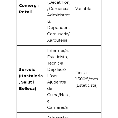
(Decathlon)
Comerç i
, Comercial
Variable
Retail
Administrati
u,
Dependent
Carnisseria/
Xarcuteria
Infermer/a,
Esteticista,
Tècnic/a
Serveis
Depilació
Fins a
(Hostaleria
Làser,
1.500€/mes
, Salut i
Ajudant/a
(Esteticista)
Bellesa)
de
Cuina/Netej
a,
Camarer/a
Administrati