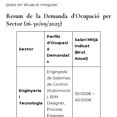
pisos en situació irregular.
Resum de la Demanda d’Ocupació per
Sector (16-30/09/2025)
Perfils
Salari Mitjà
d’Ocupaci
Indicat
Sector
ó
(Brut
Demandat
Anual)
s
Enginyer/a
de Sistemes
de Control
Enginyeria
(Automoció
30.000€ –
i
), BIM
40.000€
Tecnologia
Designer,
Process
Engineer