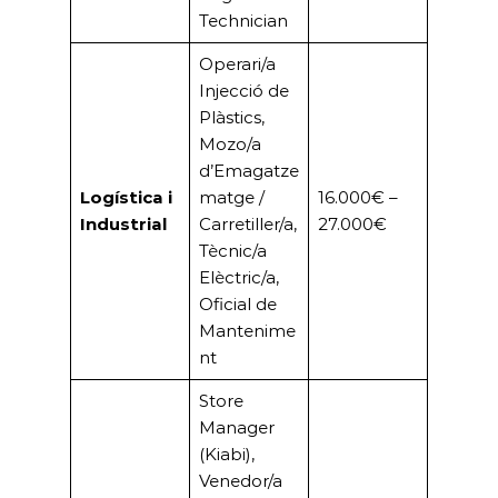
Technician
Operari/a
Injecció de
Plàstics,
Mozo/a
d’Emagatze
Logística i
matge /
16.000€ –
Industrial
Carretiller/a,
27.000€
Tècnic/a
Elèctric/a,
Oficial de
Mantenime
nt
Store
Manager
(Kiabi),
Venedor/a