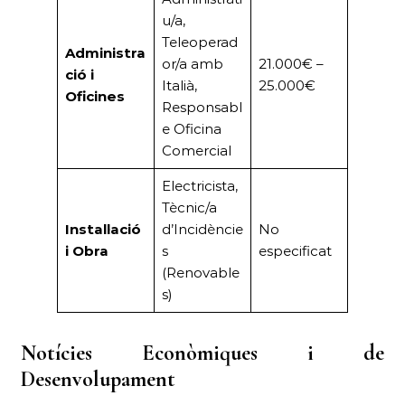
u/a,
Teleoperad
Administra
or/a amb
21.000€ –
ció i
Italià,
25.000€
Oficines
Responsabl
e Oficina
Comercial
Electricista,
Tècnic/a
Instal·lació
d’Incidèncie
No
i Obra
s
especificat
(Renovable
s)
Notícies Econòmiques i de
Desenvolupament