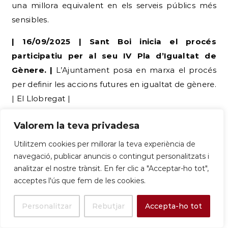
una millora equivalent en els serveis públics més
sensibles.
| 16/09/2025 | Sant Boi inicia el procés
participatiu per al seu IV Pla d’Igualtat de
Gènere. |
L’Ajuntament posa en marxa el procés
per definir les accions futures en igualtat de gènere.
| El Llobregat |
Valorem la teva privadesa
Utilitzem cookies per millorar la teva experiència de
navegació, publicar anuncis o contingut personalitzats i
analitzar el nostre trànsit. En fer clic a "Acceptar-ho tot",
acceptes l'ús que fem de les cookies.
Sant Boi inicia el proceso participativo
para su IV Plan de Igualdad de Género
Personalitzar
Rebutjar
Accepta-ho tot
Participa en la elaboración del IV Pla d’Igualtat de