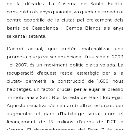
de fa dècades. La Caserna de Santa Eulàlia,
construïda als anys quaranta, va quedar atrapada al
centre geogràfic de la ciutat pel creixement dels
barris de Casablanca i Camps Blancs als anys
seixanta i setanta.
L’acord actual, que pretén materialitzar una
promesa que ja va ser anunciada i frustrada el 2003
i el 2007, és un moviment polític d’alta volada. La
recuperació d’aquest «espai estratègic per a la
ciutat» permetrà la construcció de 1.600 nous
habitatges, un factor crucial per alleujar la pressió
immobiliària a Sant Boi i la resta del Baix Llobregat.
Aquesta iniciativa s’alinea amb altres esforços per
augmentar el parc d’habitatge social, com el
finançament de 15 milions d’euros de l’ICF a
Visoren. El desenvolupament del Barri Z és, per