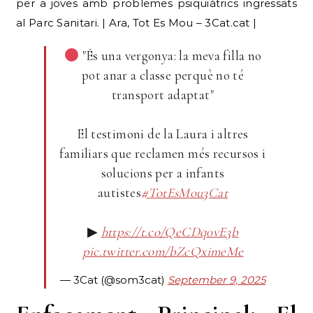
per a joves amb problemes psiquiàtrics ingressats
al Parc Sanitari. | Ara, Tot Es Mou – 3Cat.cat |
"És una vergonya: la meva filla no
pot anar a classe perquè no té
transport adaptat"
El testimoni de la Laura i altres
familiars que reclamen més recursos i
solucions per a infants
autistes
#TotEsMou3Cat
▶
https://t.co/QeCDq0vE3b
pic.twitter.com/bZcQximeMe
— 3Cat (@som3cat)
September 9, 2025