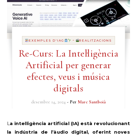
-
EXEMPLES D'IAG
REALITZACIONS
Re-Curs: La Intel·ligència
Artificial per generar
efectes, veus i música
digitals
desembre 14, 2024
- Per
Marc Santboià
La intel·ligència artificial (IA) està revolucionant
la indústria de l’àudio digital, oferint noves