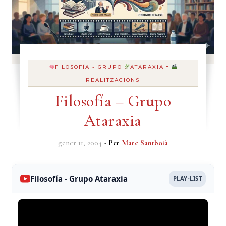
-
FILOSOFÍA - GRUPO
ATARAXIA
REALITZACIONS
Filosofía – Grupo
Ataraxia
gener 11, 2004
- Per
Marc Santboià
Filosofía - Grupo Ataraxia
PLAY-LIST