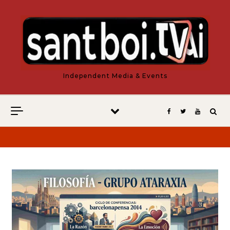
Vés al contingut
Independent Media & Events