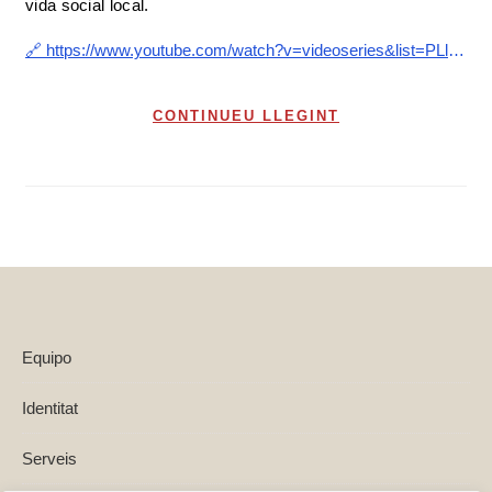
vida social local.
🔗 https://www.youtube.com/watch?v=videoseries&list=PLlS2YupcLPwiS3U6LUp2D5pcIL1QTn1ki
CONTINUEU LLEGINT
Equipo
Identitat
Serveis