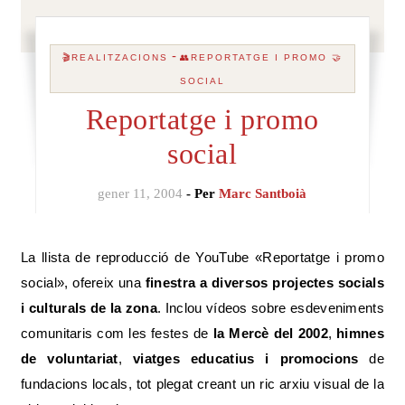
-
🎬REALITZACIONS
👥REPORTATGE I PROMO 🤝
SOCIAL
Reportatge i promo
social
gener 11, 2004
- Per
Marc Santboià
La llista de reproducció de YouTube «Reportatge i promo
social», ofereix una
finestra a diversos projectes socials
i culturals de la zona
. Inclou vídeos sobre esdeveniments
comunitaris com les festes de
la Mercè del 2002
,
himnes
de voluntariat
,
viatges educatius i promocions
de
fundacions locals, tot plegat creant un ric arxiu visual de la