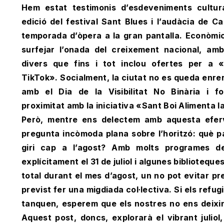
Hem estat testimonis d’esdeveniments cultur
edició del festival Sant Blues i l’audàcia de C
temporada d’òpera a la gran pantalla. Econòmi
surfejar l’onada del creixement nacional, am
divers que fins i tot inclou ofertes per a 
TikTok». Socialment, la ciutat no es queda enrere
amb el Dia de la Visibilitat No Binària i f
proximitat amb la iniciativa «Sant Boi Alimenta l
Però, mentre ens delectem amb aquesta eferv
pregunta incòmoda plana sobre l’horitzó: què p
giri cap a l’agost? Amb molts programes d
explícitament el 31 de juliol i algunes biblioteq
total durant el mes d’agost, un no pot evitar pr
previst fer una migdiada col·lectiva. Si els refu
tanquen, esperem que els nostres no ens deixin 
Aquest post, doncs, explorarà el vibrant juliol,