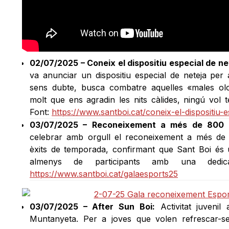
02/07/2025 – Coneix el dispositiu especial de net
va anunciar un dispositiu especial de neteja per 
sens dubte, busca combatre aquelles «males ol
molt que ens agradin les nits càlides, ningú vol
Font:
https://www.santboi.cat/coneix-el-dispositiu-e
03/07/2025 – Reconeixement a més de 800 e
celebrar amb orgull el reconeixement a més de 
èxits de temporada, confirmant que Sant Boi és 
almenys de participants amb una dedica
https://www.santboi.cat/galaesports25
03/07/2025 – After Sun Boi:
Activitat juvenil
Muntanyeta. Per a joves que volen refrescar-s