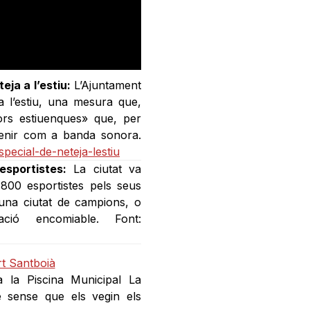
eja a l’estiu:
L’Ajuntament
a l’estiu, una mesura que,
ors estiuenques» que, per
 tenir com a banda sonora.
special-de-neteja-lestiu
sportistes:
La ciutat va
800 esportistes pels seus
una ciutat de campions, o
ció encomiable. Font:
 a la Piscina Municipal La
e sense que els vegin els