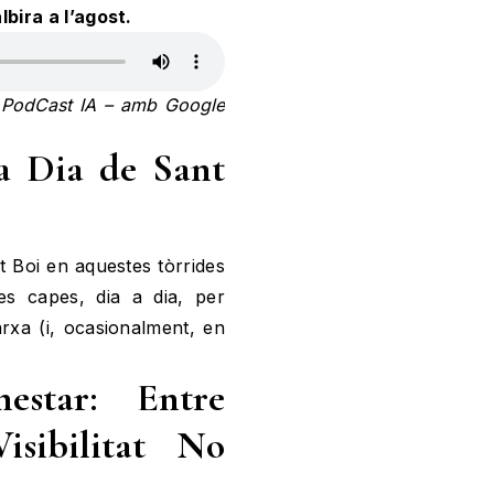
bira a l’agost.
’, PodCast IA – amb Google
 a Dia de Sant
nt Boi en aquestes tòrrides
es capes, dia a dia, per
rxa (i, ocasionalment, en
nestar: Entre
isibilitat No