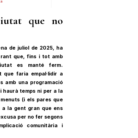
ià
Ciutat que no
na de juliol de 2025, ha
rant que, fins i tot amb
ciutat es manté ferm.
 que faria empal·lidir a
als amb una programació
i haurà temps ni per a la
 menuts (i els pares que
r a la gent gran que ens
excusa per no fer segons
mplicació comunitària i