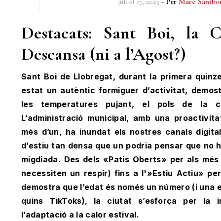
juliol 17, 2025
- Per
Marc Santbo
Destacats: Sant Boi, la 
Descansa (ni a l’Agost?)
Sant Boi de Llobregat, durant la primera quinze
estat un autèntic formiguer d’activitat, demost
les temperatures pujant, el pols de la 
L’administració municipal, amb una proactivitat
més d’un, ha inundat els nostres canals digit
d’estiu tan densa que un podria pensar que no h
migdiada. Des dels «Patis Oberts» per als més
necessiten un respir) fins a l'»Estiu Actiu» pe
demostra que l’edat és només un número (i una 
quins TikToks), la ciutat s’esforça per la i
l’adaptació a la calor estival.