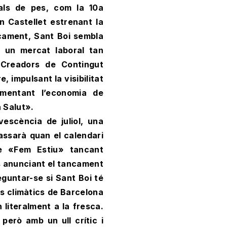
als de pes, com la 10a
an Castellet estrenant la
cament, Sant Boi sembla
b un mercat laboral tan
«Creadors de Contingut
, impulsant la visibilitat
omentant l’economia de
a Salut».
escència de juliol, una
assarà quan el calendari
e «Fem Estiu» tancant
ues anunciant el tancament
eguntar-se si Sant Boi té
gis climàtics de Barcelona
literalment a la fresca.
 però amb un ull crític i