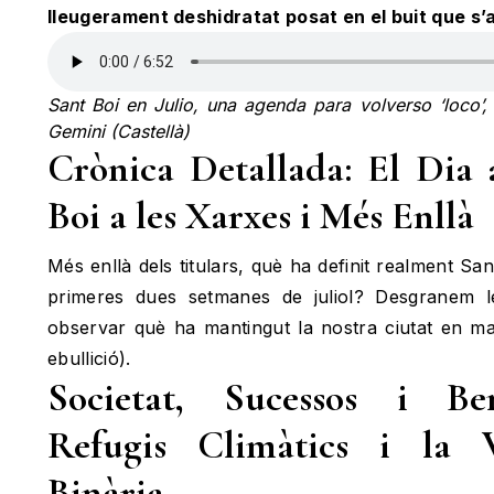
lleugerament deshidratat posat en el buit que s’al
Sant Boi en Julio, una agenda para volverso ‘loco
Gemini (Castellà)
Crònica Detallada: El Dia
Boi a les Xarxes i Més Enllà
Més enllà dels titulars, què ha definit realment Sa
primeres dues setmanes de juliol? Desgranem l
observar què ha mantingut la nostra ciutat en ma
ebullició).
Societat, Sucessos i Be
Refugis Climàtics i la V
Binària