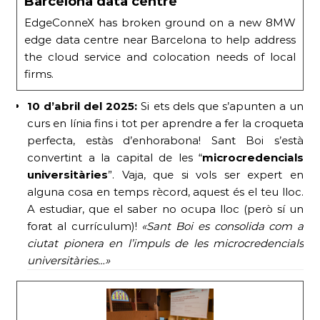
Barcelona data centre
EdgeConneX has broken ground on a new 8MW
edge data centre near Barcelona to help address
the cloud service and colocation needs of local
firms.
10 d’abril del 2025:
Si ets dels que s’apunten a un
curs en línia fins i tot per aprendre a fer la croqueta
perfecta, estàs d’enhorabona! Sant Boi s’està
convertint a la capital de les “
microcredencials
universitàries
”. Vaja, que si vols ser expert en
alguna cosa en temps rècord, aquest és el teu lloc.
A estudiar, que el saber no ocupa lloc (però sí un
forat al currículum)!
«Sant Boi es consolida com a
ciutat pionera en l’impuls de les microcredencials
universitàries…»