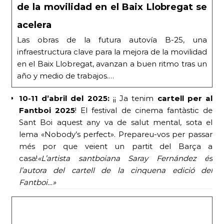
de la movilidad en el Baix Llobregat se
acelera
Las obras de la futura autovía B-25, una
infraestructura clave para la mejora de la movilidad
en el Baix Llobregat, avanzan a buen ritmo tras un
año y medio de trabajos.…
10-11 d’abril del 2025:
¡¡ Ja tenim
cartell per al
Fantboi 2025
! El festival de cinema fantàstic de
Sant Boi aquest any va de salut mental, sota el
lema «Nobody’s perfect». Prepareu-vos per passar
més por que veient un partit del Barça a
casa!
«L’artista santboiana Saray Fernández és
l’autora del cartell de la cinquena edició del
Fantboi…»