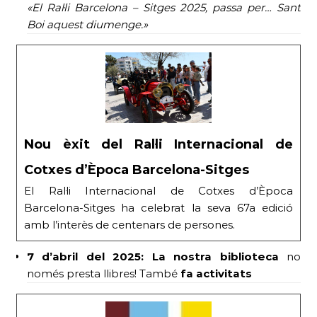
«El Ral·li Barcelona – Sitges 2025, passa per… Sant
Boi aquest diumenge.»
Nou èxit del Ral·li Internacional de
Cotxes d’Època Barcelona-Sitges
El Ral·li Internacional de Cotxes d’Època
Barcelona-Sitges ha celebrat la seva 67a edició
amb l’interès de centenars de persones.
7 d’abril del 2025:
La nostra biblioteca
no
només presta llibres! També
fa activitats