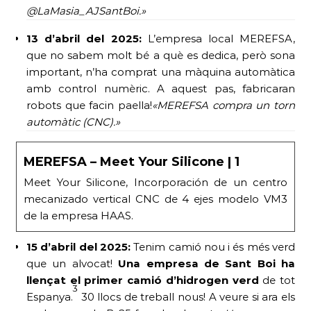
@LaMasia_AJSantBoi.»
13 d’abril del 2025:
L’empresa local MEREFSA,
que no sabem molt bé a què es dedica, però sona
important, n’ha comprat una màquina automàtica
amb control numèric. A aquest pas, fabricaran
robots que facin paella!
«MEREFSA compra un torn
automàtic (CNC).»
MEREFSA – Meet Your Silicone | 1
Meet Your Silicone, Incorporación de un centro
mecanizado vertical CNC de 4 ejes modelo VM3
de la empresa HAAS.
15 d’abril del 2025:
Tenim camió nou i és més verd
que un alvocat!
Una empresa de Sant Boi ha
llençat el primer camió d’hidrogen verd
de tot
3
Espanya.
30 llocs de treball nous! A veure si ara els