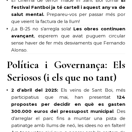
El cinema de terror made in Sant Boi torna!
El
festival Fantboi ja té cartell i aquest any va de
salut mental.
Prepareu-vos per passar més por
que veient la factura de la llum!
¡La B-25 no s’arregla sola!
Les obres continuen
avançant
, esperem que aviat puguem circular
sense haver de fer més desviaments que Fernando
Alonso.
Política i Governança: Els
Seriosos (i els que no tant)
2 d’abril del 2025:
Els veïns de Sant Boi, més
participatius que mai, han presentat
124
propostes per decidir en què es gasten
300.000 euros del pressupost municipal
. Des
d’arreglar el parc fins a muntar una pista de
patinatge amb llums de neó, les idees no en falten!