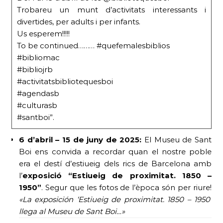
Trobareu un munt d’activitats interessants i
divertides, per adults i per infants.
Us esperem!!!!!
To be continued……… #quefemalesbiblios
#bibliomac
#bibliojrb
#activitatsbibliotequesboi
#agendasb
#culturasb
#santboi”.
6 d’abril – 15 de juny de 2025:
El Museu de Sant
Boi ens convida a recordar quan el nostre poble
era el destí d’estiueig dels rics de Barcelona amb
l’
exposició “Estiueig de proximitat. 1850 –
1950”
. Segur que les fotos de l’època són per riure!
«La exposición ‘Estiueig de proximitat. 1850 – 1950’
llega al Museu de Sant Boi…»