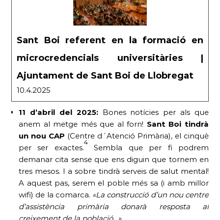
Sant Boi referent en la formació en
microcredencials universitàries |
Ajuntament de Sant Boi de Llobregat
10.4.2025
11 d’abril del 2025:
Bones notícies per als que
anem al metge més que al forn!
Sant Boi tindrà
un nou CAP
(Centre d´Atenció Primària), el cinquè
4
per ser exactes.
Sembla que per fi podrem
demanar cita sense que ens diguin que tornem en
tres mesos. I a sobre tindrà serveis de salut mental!
A aquest pas, serem el poble més sa (i amb millor
wifi) de la comarca.
«La construcció d’un nou centre
d’assistència primària donarà resposta al
creixement de la població…»