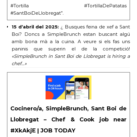
#Tortilla #TortillaDePatatas
#SantBoiDeLlobregat”.
15 d’abril del 2025:
¿ Busques feina de xef a Sant
Boi? Doncs a SimpleBrunch estan buscant algú
amb bona mà a la cuina. A veure si els fas uns
paninis que superin el de la competició!
«SimpleBrunch in Sant Boi de Llobregat is hiring a
chef…»
Cocinero/a, SimpleBrunch, Sant Boi de
Llobregat – Chef & Cook job near
#XkAkjE | JOB TODAY