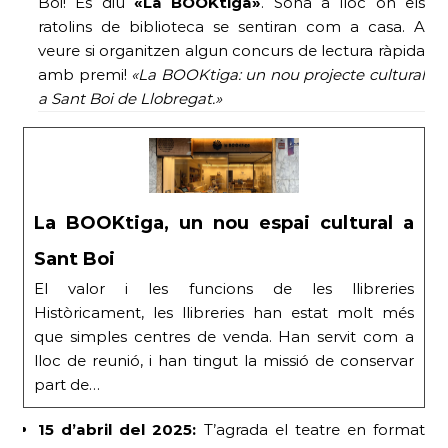
Boi! Es diu
«La BOOKtiga»
. Sona a lloc on els
ratolins de biblioteca se sentiran com a casa. A
veure si organitzen algun concurs de lectura ràpida
amb premi!
«La BOOKtiga: un nou projecte cultural
a Sant Boi de Llobregat.»
La BOOKtiga, un nou espai cultural a
Sant Boi
El valor i les funcions de les llibreries
Històricament, les llibreries han estat molt més
que simples centres de venda. Han servit com a
lloc de reunió, i han tingut la missió de conservar
part de…
15 d’abril del 2025:
T’agrada el teatre en format