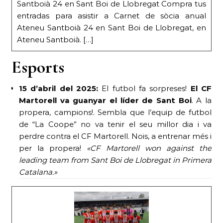
Santboià 24 en Sant Boi de Llobregat Compra tus
entradas para asistir a Carnet de sòcia anual
Ateneu Santboià 24 en Sant Boi de Llobregat, en
Ateneu Santboià. […]
Esports
15 d’abril del 2025:
El futbol fa sorpreses!
El CF
Martorell va guanyar el líder de Sant Boi
. A la
propera, campions!. Sembla que l’equip de futbol
de “La Coope” no va tenir el seu millor dia i va
perdre contra el CF Martorell. Nois, a entrenar més i
per la propera!
«CF Martorell won against the
leading team from Sant Boi de Llobregat in Primera
Catalana.»