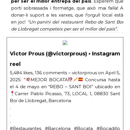
per ser el millor entrepa del país
. Esperem que
porti sobrassada i formatge, que això mai falla! A
donar-li suport a les xarxes, que l’orgull local està
en joc!
“Un panini del restaurant Rebo de Sant Boi
de Llobregat competeix per ser el millor del país”.
Victor Prous (@victorprous) • Instagram
reel
5,484 likes, 136 comments – victorprous on April 5,
2025: ”
MEJOR BOCATA
Concursa hasta
el 4 de mayo en “REBO – SANT BOI” ubicado en
Carrer Pablo Picasso, 73, LOCAL 1, 08830 Sant
Boi de Llobregat, Barcelona
.
.
.
#Restaurantes #Barcelona #Bocata #Bocadillo