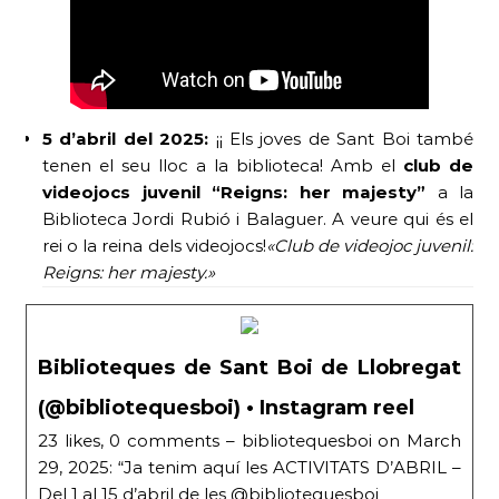
5 d’abril del 2025:
¡¡ Els joves de Sant Boi també
tenen el seu lloc a la biblioteca! Amb el
club de
videojocs juvenil “Reigns: her majesty”
a la
Biblioteca Jordi Rubió i Balaguer. A veure qui és el
rei o la reina dels videojocs!
«Club de videojoc juvenil:
Reigns: her majesty.»
Biblioteques de Sant Boi de Llobregat
(@bibliotequesboi) • Instagram reel
23 likes, 0 comments – bibliotequesboi on March
29, 2025: “Ja tenim aquí les ACTIVITATS D’ABRIL –
Del 1 al 15 d’abril de les @bibliotequesboi