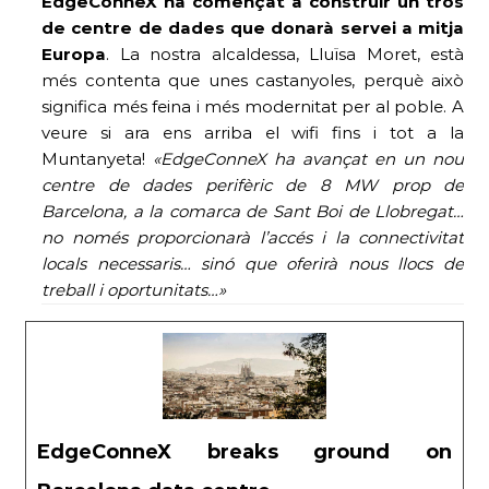
EdgeConneX ha començat a construir un tros
de centre de dades que donarà servei a mitja
Europa
. La nostra alcaldessa, Lluïsa Moret, està
més contenta que unes castanyoles, perquè això
significa més feina i més modernitat per al poble. A
veure si ara ens arriba el wifi fins i tot a la
Muntanyeta!
«
EdgeConneX ha avançat en un nou
centre de dades perifèric de 8 MW prop de
Barcelona, ​​a la comarca de Sant Boi de Llobregat…
no només proporcionarà l’accés i la connectivitat
locals necessaris… sinó que oferirà nous llocs de
treball i oportunitats…»
EdgeConneX breaks ground on