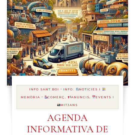
-
INFO SANT BOI
INFO:
NOTICIES I
-
MEMÒRIA
COMERÇ,
ANUNCIS,
EVENTS I
MITJANS
AGENDA
INFORMATIVA DE