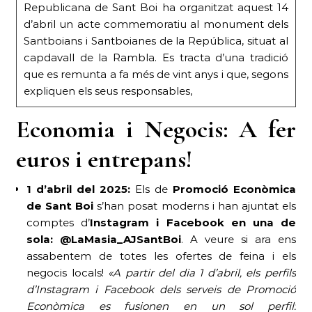
Republicana de Sant Boi ha organitzat aquest 14
d’abril un acte commemoratiu al monument dels
Santboians i Santboianes de la República, situat al
capdavall de la Rambla. Es tracta d’una tradició
que es remunta a fa més de vint anys i que, segons
expliquen els seus responsables,
Economia i Negocis: A fer
euros i entrepans!
1 d’abril del 2025:
Els de
Promoció Econòmica
de Sant Boi
s’han posat moderns i han ajuntat els
comptes d’
Instagram i Facebook en una de
sola: @LaMasia_AJSantBoi
. A veure si ara ens
assabentem de totes les ofertes de feina i els
negocis locals!
«A partir del dia 1 d’abril, els perfils
d’Instagram i Facebook dels serveis de Promoció
Econòmica es fusionen en un sol perfil: