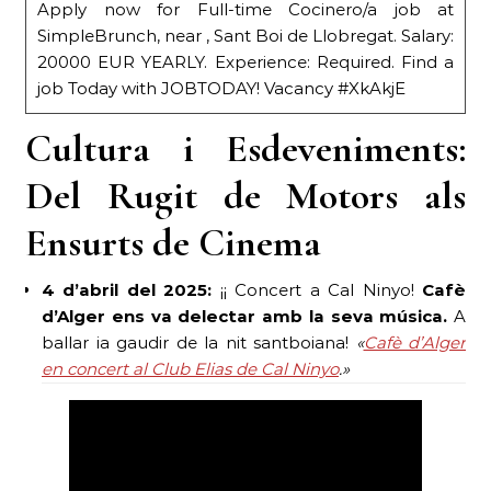
Apply now for Full-time Cocinero/a job at
SimpleBrunch, near , Sant Boi de Llobregat. Salary:
20000 EUR YEARLY. Experience: Required. Find a
job Today with JOBTODAY! Vacancy #XkAkjE
Cultura i Esdeveniments:
Del Rugit de Motors als
Ensurts de Cinema
4 d’abril del 2025:
¡¡ Concert a Cal Ninyo!
Cafè
d’Alger ens va delectar amb la seva música.
A
ballar ia gaudir de la nit santboiana!
«
Cafè d’Alger
en concert al Club Elias de Cal Ninyo
.»