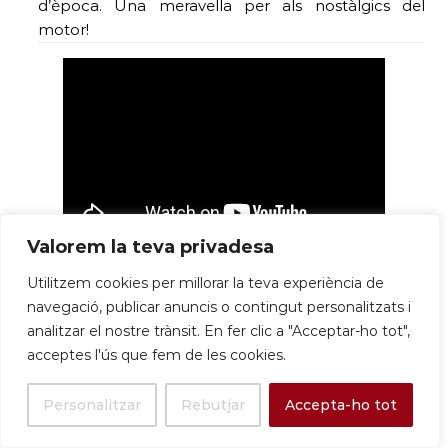
d’època. Una meravella per als nostàlgics del
motor!
Valorem la teva privadesa
S’ha dit a ballar! Sant Boi va ser
seu d´una prova
Utilitzem cookies per millorar la teva experiència de
del Circuit Català de ball esportiu.
Més ritme
navegació, publicar anuncis o contingut personalitzats i
que a una discoteca a l’estiu!
analitzar el nostre trànsit. En fer clic a "Acceptar-ho tot",
acceptes l'ús que fem de les cookies.
Escola de ball Aprenem CBE Figueres
Personalitzar
Rebutjar
Accepta-ho tot
(@aprenem_figueres) • Instagram