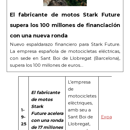
El fabricante de motos Stark Future
supera los 100 millones de financiación
con una nueva ronda
Nuevo espaldarazo financiero para Stark Future.
La empresa española de motocicletas eléctricas,
con sede en Sant Boi de Llobregat (Barcelona),
supera los 100 millones de euros…
L’empresa
de
El fabricante
motocicletes
de motos
elèctriques,
Stark
1-
amb seu a
Future
acelera
9-
Sant Boi de
Expansión
con una ronda
25
Llobregat,
de 17 millones