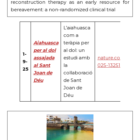
reconstruction therapy as an early resource for
bereavement: a non-randomized clinical trial
L’aiahuasca
com a
Aiahuasca
teràpia per
per al dol
al dol: un
1-
assajada
estudi amb
nature.com/articl
9-
al Sant
la
025-13251-5
25
Joan de
col·laboració
Déu
de Sant
Joan de
Déu