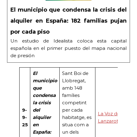
El municipio que condensa la crisis del
alquiler en España: 182 familias pujan
por cada piso
Un estudio de Idealista coloca esta capital
española en el primer puesto del mapa nacional
de presión
El
Sant Boi de
municipio
Llobregat,
que
amb 148
condensa
famílies
la crisis
competint
9-
del
per cada
La Voz de
9-
alquiler
habitatge, es
Lanzarote
25
en
situa com a
España:
un dels