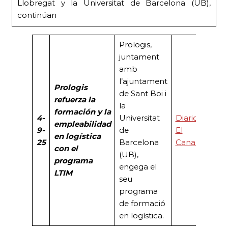
Llobregat y la Universitat de Barcelona (UB),
continúan
Prologis,
juntament
amb
l’ajuntament
Prologis
de Sant Boi i
refuerza la
la
formación y la
4-
Universitat
Diario
empleabilidad
9-
de
El
en logística
25
Barcelona
Canal
con el
(UB),
programa
engega el
LTIM
seu
programa
de formació
en logística.