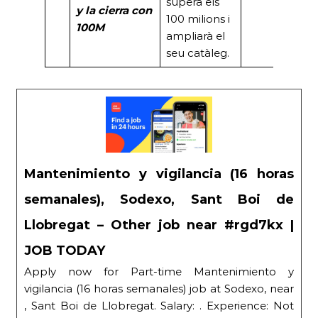
supera els
y la
cierra con
100 milions i
100M
ampliarà el
seu catàleg.
Mantenimiento y vigilancia (16 horas
semanales), Sodexo, Sant Boi de
Llobregat – Other job near #rgd7kx |
JOB TODAY
Apply now for Part-time Mantenimiento y
vigilancia (16 horas semanales) job at Sodexo, near
, Sant Boi de Llobregat. Salary: . Experience: Not