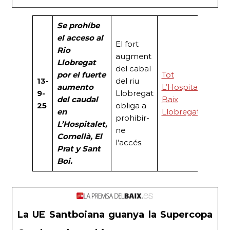
Se prohíbe
el acceso al
El fort
Rio
augment
Llobregat
del cabal
por el fuerte
Tot
13-
del riu
aumento
L’Hospitalet
9-
Llobregat
del caudal
Baix
25
obliga a
en
Llobregat
prohibir-
L’Hospitalet,
ne
Cornellà, El
l’accés.
Prat y Sant
Boi.
La UE Santboiana guanya la Supercopa