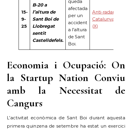
queda
B-20 a
afectada
15-
l’altura de
Anti-radar
per un
9-
Sant Boi de
Catalunya
accident
25
Llobregat
(X)
a l’altura
sentit
de Sant
Castelldefels.
Boi.
Economia i Ocupació: On
la Startup Nation Conviu
amb la Necessitat de
Cangurs
L’activitat econòmica de Sant Boi durant aquesta
primera quinzena de setembre ha estat un exercici