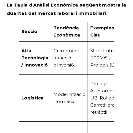
La Taula d’Anàlisi Econòmica següent mostra la
dualitat del mercat laboral i immobiliari:
Tendència
Exemples
Secció
I
Econòmica
Clau
Mo
Alta
Creixement i
Stark Future
A
Tecnologia
atracció
(100M€),
va
/ Innovació
d’inversió.
Prologis (LTIM)
co
Po
Prologis,
A
Ajuntament,
Modernització
la
Logística
UB. Rol de
i formació.
le
Carretillero/a
d
retráctil
m
Mi