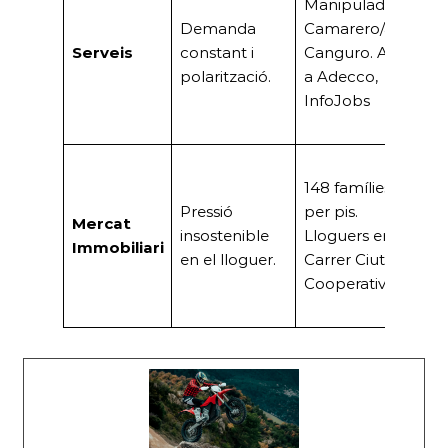
Manipulador/a,
A
Demanda
Camarero/a,
d’
Serveis
constant i
Canguro. Altes
ma
polarització.
a Adecco,
ba
InfoJobs
qu
te
Cr
148 famílies
d
Pressió
per pis.
s
Mercat
insostenible
Lloguers en
l’
Immobiliari
en el lloguer.
Carrer Ciutat
u
Cooperativa
ne
l’