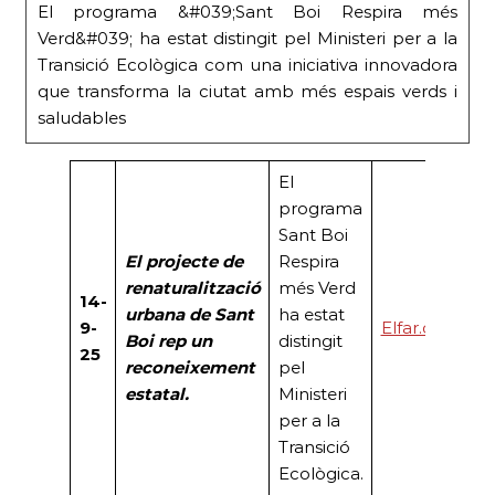
El programa &#039;Sant Boi Respira més
Verd&#039; ha estat distingit pel Ministeri per a la
Transició Ecològica com una iniciativa innovadora
que transforma la ciutat amb més espais verds i
saludables
El
programa
Sant Boi
El projecte de
Respira
renaturalització
més Verd
14-
urbana de Sant
ha estat
9-
Elfar.cat
Boi rep un
distingit
25
reconeixement
pel
estatal.
Ministeri
per a la
Transició
Ecològica.