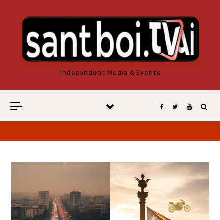
Vés al contingut
Independent Media & Events