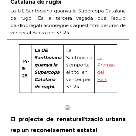
Catalana de rugbi
La UE Santboiana guanya la Supercopa Catalana
de rugbi. És la tercera vegada que l’equip
baixllobregatí aconsegueix aquest títol després de
vèncer al Barça per 33-24
La UE
La
Santboiana
Santboiana
La
14-
guanya la
s’emporta
Premsa
9-
Supercopa
el títol en
del
25
Catalana
vèncer per
Baix
de rugbi.
33-24
El projecte de renaturalització urbana
rep un reconeixement estatal