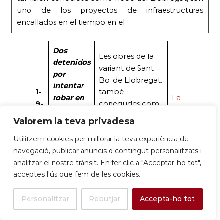
uno de los proyectos de infraestructuras
encallados en el tiempo en el
Dos
Les obres de la
detenidos
variant de Sant
por
Boi de Llobregat,
intentar
1-
també
robar en
La
9-
conegudes com
las obras
Vanguardia
25
a nus del
Valorem la teva privadesa
de la
Llobregat, són un
variante
dels projectes
Utilitzem cookies per millorar la teva experiència de
de Sant
d’infraestructures.
navegació, publicar anuncis o contingut personalitzats i
Boi
analitzar el nostre trànsit. En fer clic a "Acceptar-ho tot",
acceptes l'ús que fem de les cookies.
Personalitzar
Rebutjar
Accepta-ho tot