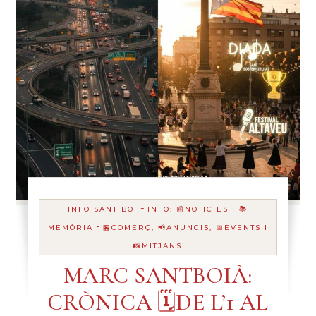
-
INFO SANT BOI
INFO: 📰NOTICIES I 📚
-
MEMÒRIA
🏪COMERÇ, 📢ANUNCIS, 📅EVENTS I
📸MITJANS
MARC SANTBOIÀ:
CRÒNICA 🗓️DE L’1 AL