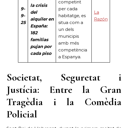
competint
la crisis
9-
per cada
del
La
9-
habitatge, es
alquiler en
Razón
25
situa com a
España:
un dels
182
municipis
familias
amb més
pujan por
competència
cada piso
a Espanya.
Societat, Seguretat i
Justícia:
Entre la Gran
Tragèdia i la Comèdia
Policial