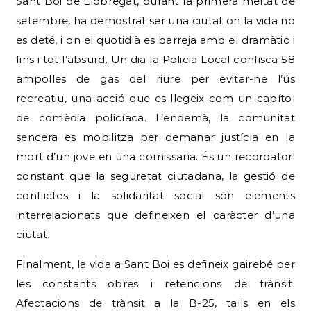
Sant Boi de Llobregat, durant la primera meitat de
setembre, ha demostrat ser una ciutat on la vida no
es deté, i on el quotidià es barreja amb el dramàtic i
fins i tot l’absurd. Un dia la Policia Local confisca 58
ampolles de gas del riure per evitar-ne l’ús
recreatiu, una acció que es llegeix com un capítol
de comèdia policíaca. L’endemà, la comunitat
sencera es mobilitza per demanar justícia en la
mort d’un jove en una comissaria. És un recordatori
constant que la seguretat ciutadana, la gestió de
conflictes i la solidaritat social són elements
interrelacionats que defineixen el caràcter d’una
ciutat.
Finalment, la vida a Sant Boi es defineix gairebé per
les constants obres i retencions de trànsit.
Afectacions de trànsit a la B-25, talls en els