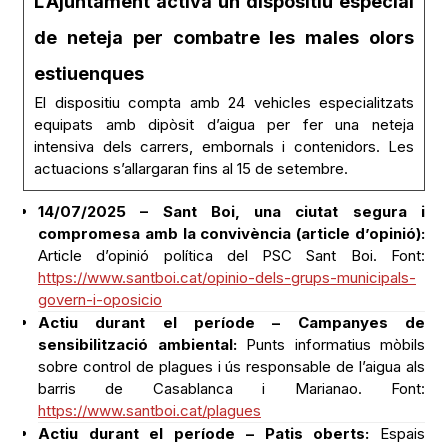
L’Ajuntament activa un dispositiu especial
de neteja per combatre les males olors
estiuenques
El dispositiu compta amb 24 vehicles especialitzats
equipats amb dipòsit d’aigua per fer una neteja
intensiva dels carrers, embornals i contenidors. Les
actuacions s’allargaran fins al 15 de setembre.
14/07/2025 – Sant Boi, una ciutat segura i
compromesa amb la convivència (article d’opinió):
Article d’opinió política del PSC Sant Boi. Font:
https://www.santboi.cat/opinio-dels-grups-municipals-
govern-i-oposicio
Actiu durant el període – Campanyes de
sensibilització ambiental:
Punts informatius mòbils
sobre control de plagues i ús responsable de l’aigua als
barris de Casablanca i Marianao. Font:
https://www.santboi.cat/plagues
Actiu durant el període – Patis oberts:
Espais