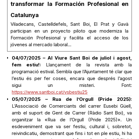
transformar la Formación Profesional en
Catalunya
Viladecans, Castelldefels, Sant Boi, El Prat y Gavà
participan en un proyecto piloto que moderniza la
Formación Profesional y facilita el acceso de los
jóvenes al mercado laboral…
04/07/2025 – Al Viure Sant Boi de juliol i agost,
fem estiu!:
Llançament de la revista amb la
programació estival. Sembla que l’Ajuntament té clar que
l’estiu és per fer coses, encara que després l’agost
sigui un misteri. Font:
https://www.santboi.cat/vsbestiu25
05/07/2025 – Rua de l’Orgull (Pride 2025):
L’Associació de Comerciants del carrer Eusebi Güell,
amb el suport de Gent de Carrer (Ràdio Sant Boi), va
organitzar la «Rua de l’Orgull (Pride 2025)». Un
esdeveniment que va ser festiu, cultural i, sobretot,
reivindicatiu, demostrant que fins i tot en ple estiu, hi ha