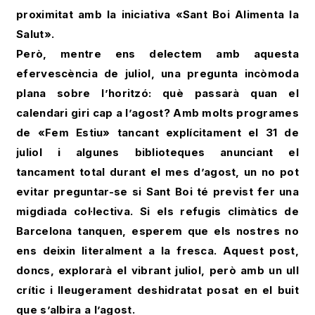
proximitat amb la iniciativa «Sant Boi Alimenta la
Salut».
Però, mentre ens delectem amb aquesta
efervescència de juliol, una pregunta incòmoda
plana sobre l’horitzó: què passarà quan el
calendari giri cap a l’agost? Amb molts programes
de «Fem Estiu» tancant explícitament el 31 de
juliol i algunes biblioteques anunciant el
tancament total durant el mes d’agost, un no pot
evitar preguntar-se si Sant Boi té previst fer una
migdiada col·lectiva. Si els refugis climàtics de
Barcelona tanquen, esperem que els nostres no
ens deixin literalment a la fresca. Aquest post,
doncs, explorarà el vibrant juliol, però amb un ull
crític i lleugerament deshidratat posat en el buit
que s’albira a l’agost.