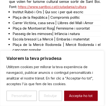
que volen fer turisme cultural sense sortir de Sant Boi.
Font:
https://www.santboi.cat/ciutadania/cultura
Institut Rubió i Ors | Qui soc i per què escric
Plaça de la República | Compromís polític
Carrer Victòria, casa seva | Llibres del Mall i Amor
Plaça de Montserrat Roig| Feminisme i sororitat
Passeig de les mimoses| Infància i natura
Escola bressol La Mercè | Embaràs i maternitat
Plaça de la Mercè Rodoreda | Mercè Rodoreda i el
cançoner popular
Jardins de Maria-Mercè Marçal | Una vida, una mort
Valorem la teva privadesa
El novè punt: itinerant entre els vuit punts de la ruta:
Utilitzem cookies per millorar la teva experiència de
Una cambra pròpia | Constel·lació Maria-Mercè
navegació, publicar anuncis o contingut personalitzats i
Marçal
analitzar el nostre trànsit. En fer clic a "Acceptar-ho tot",
acceptes l'ús que fem de les cookies.
Personalitzar
Rebutjar
Accepta-ho tot