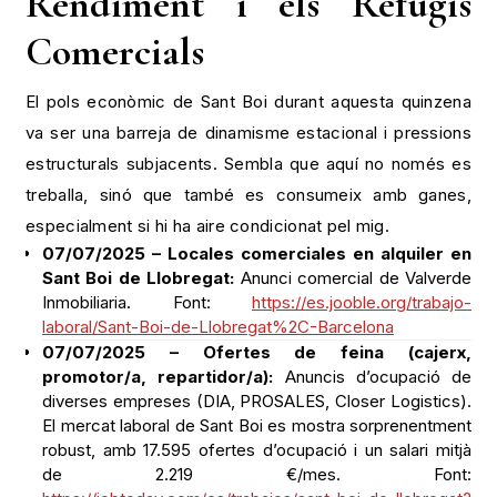
Rendiment i els Refugis
Comercials
El pols econòmic de Sant Boi durant aquesta quinzena
va ser una barreja de dinamisme estacional i pressions
estructurals subjacents. Sembla que aquí no només es
treballa, sinó que també es consumeix amb ganes,
especialment si hi ha aire condicionat pel mig.
07/07/2025 – Locales comerciales en alquiler en
Sant Boi de Llobregat:
Anunci comercial de Valverde
Inmobiliaria. Font:
https://es.jooble.org/trabajo-
laboral/Sant-Boi-de-Llobregat%2C-Barcelona
07/07/2025 – Ofertes de feina (cajerx,
promotor/a, repartidor/a):
Anuncis d’ocupació de
diverses empreses (DIA, PROSALES, Closer Logistics).
El mercat laboral de Sant Boi es mostra sorprenentment
robust, amb 17.595 ofertes d’ocupació i un salari mitjà
de 2.219 €/mes. Font: