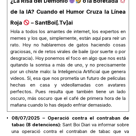
¿La Risa del Demonio
o la Bofetada
de la IA? Cuando el Humor Cruza la Línea
Roja
– SantBoi[.Tv]ai
Hola a todos los amantes de internet, los expertos en
memes y los que, simplemente, están aquí para reír un
rato. Hoy no hablaremos de gatos haciendo cosas
graciosas, ni de retos virales de baile (por suerte o por
desgracia). Hoy ponemos el foco en algo que nos está
quitando la sonrisa a más de uno, y no precisamente
por un chiste malo: la Inteligencia Artificial que genera
videos. Sí, esa que nos prometía un futuro de películas
hechas en casa y videollamadas con avatares
perfectos. Pues resulta que también tiene un lado
oscuro, más oscuro que el café de primera hora de la
mañana cuando lo has dejado enfriar demasiado.
08/07/2025 – Operació contra el contraban de
tabac (8 detencions):
Sant Boi Diari va informar sobre
una operació contra el contraban de tabac que va