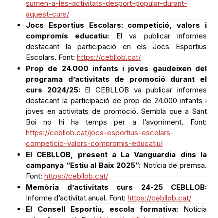
sumen-a-les-activitats-desport-popular-durant-
aquest-curs/
Jocs Esportius Escolars: competició, valors i
compromís educatiu:
El va publicar informes
destacant la participació en els Jocs Esportius
Escolars. Font:
https://cebllob.cat/
Prop de 24.000 infants i joves gaudeixen del
programa d’activitats de promoció durant el
curs 2024/25:
El CEBLLOB va publicar informes
destacant la participació de prop de 24.000 infants i
joves en activitats de promoció. Sembla que a Sant
Boi no hi ha temps per a l’avorriment. Font:
https://cebllob.cat/jocs-esportius-escolars-
competicio-valors-compromis-educatiu/
El CEBLLOB, present a La Vanguardia dins la
campanya “Estiu al Baix 2025”:
Notícia de premsa.
Font:
https://cebllob.cat/
Memòria d’activitats curs 24-25 CEBLLOB:
Informe d’activitat anual. Font:
https://cebllob.cat/
El Consell Esportiu, escola formativa:
Notícia