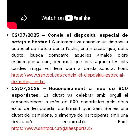
02/07/2025 – Coneix el dispositiu especial de
neteja a l’estiu:
L’Ajuntament va anunciar un dispositiu
especial de neteja per a l’estiu, una mesura que, sens
dubte, busca combatre aquelles «males olors
estiuenques» que, per molt que ens agradin les nits
càlides, ningú vol tenir com a banda sonora. Font:
https://www.santboi.cat/coneix-el-dispositiu-especial-
de-neteja-lestiu
03/07/2025 – Reconeixement a més de 800
esportistes:
La ciutat va celebrar amb orgull el
reconeixement a més de 800 esportistes pels seus
èxits de temporada, confirmant que Sant Boi és una
ciutat de campions, o almenys de participants amb una
dedicació encomiable. Font:
https://www.santboi.cat/galaesports25