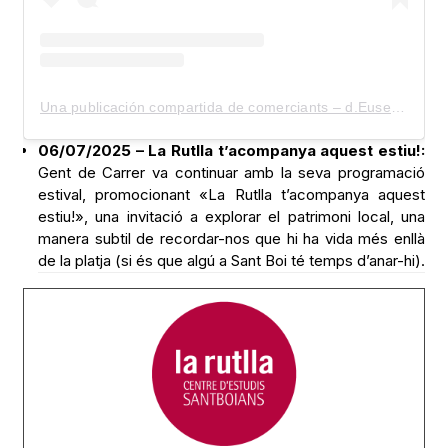
Una publicación compartida de comerciants – d.Eusebi Güell (@comerciants_d.eusebiguell)
06/07/2025 – La Rutlla t’acompanya aquest estiu!:
Gent de Carrer va continuar amb la seva programació
estival, promocionant «La Rutlla t’acompanya aquest
estiu!», una invitació a explorar el patrimoni local, una
manera subtil de recordar-nos que hi ha vida més enllà
de la platja (si és que algú a Sant Boi té temps d’anar-hi).