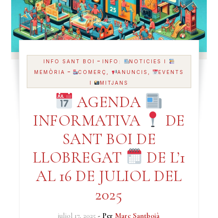
-
INFO SANT BOI
INFO:
NOTICIES I
-
MEMÒRIA
COMERÇ,
ANUNCIS,
EVENTS
I
MITJANS
AGENDA
INFORMATIVA
DE
SANT BOI DE
LLOBREGAT
DE L’1
AL 16 DE JULIOL DEL
2025
juliol 17, 2025
- Per
Marc Santboià