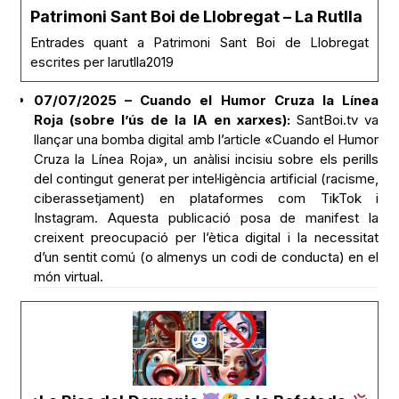
Patrimoni Sant Boi de Llobregat – La Rutlla
Entrades quant a Patrimoni Sant Boi de Llobregat
escrites per larutlla2019
07/07/2025 – Cuando el Humor Cruza la Línea
Roja (sobre l’ús de la IA en xarxes):
SantBoi.tv va
llançar una bomba digital amb l’article «Cuando el Humor
Cruza la Línea Roja», un anàlisi incisiu sobre els perills
del contingut generat per intel·ligència artificial (racisme,
ciberassetjament) en plataformes com TikTok i
Instagram. Aquesta publicació posa de manifest la
creixent preocupació per l’ètica digital i la necessitat
d’un sentit comú (o almenys un codi de conducta) en el
món virtual.