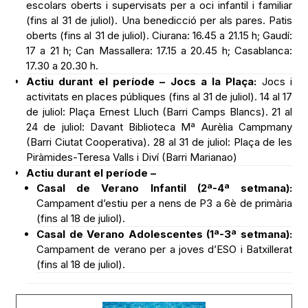
escolars oberts i supervisats per a oci infantil i familiar
(fins al 31 de juliol). Una benedicció per als pares. Patis
oberts (fins al 31 de juliol). Ciurana: 16.45 a 21.15 h; Gaudí:
17 a 21 h; Can Massallera: 17.15 a 20.45 h; Casablanca:
17.30 a 20.30 h.
Actiu durant el període – Jocs a la Plaça:
Jocs i
activitats en places públiques (fins al 31 de juliol). 14 al 17
de juliol: Plaça Ernest Lluch (Barri Camps Blancs). 21 al
24 de juliol: Davant Biblioteca Mª Aurèlia Campmany
(Barri Ciutat Cooperativa). 28 al 31 de juliol: Plaça de les
Piràmides-Teresa Valls i Diví (Barri Marianao)
Actiu durant el període –
Casal de Verano Infantil (2ª-4ª setmana):
Campament d’estiu per a nens de P3 a 6è de primària
(fins al 18 de juliol).
Casal de Verano Adolescentes (1ª-3ª setmana):
Campament de verano per a joves d’ESO i Batxillerat
(fins al 18 de juliol).