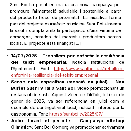
Sant Boi ha posat en marxa una nova campanya per
promoure l’alimentació saludable i sostenible a partir
del producte fresc de proximitat. La iniciativa forma
part del projecte estratègic municipal Sant Boi alimenta
la salut i compta amb la participació d’una vintena de
comerços, parades del mercat i productors agraris
locals. El projecte està finançat […]
14/07/2025 – Treballem per enfortir la resiliència
del teixit empresarial:
Notícia institucional de
l’Ajuntament. Font:
https://www.santboi.cat/treballem-
enfortir-la-resiliencia-del-teixit-empresarial
Sense data específica (menció en juliol) – Nou
Buffet Sushi Viral a Sant Boi:
Vídeo promocionant un
restaurant de sushi. Aquest vídeo de TikTok, tot i ser de
gener de 2025, va ser referenciat en juliol com a
exemple de contingut viral local, indicant l’interès per la
gastronomia. Font:
https://santboi.tv/2025/07/
Actiu durant el període – Campanya «Refugi
Climàtic»:
Sant Boi Comerç va promocionar activament