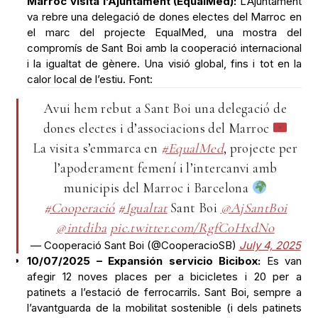
Marroc visita l’Ajuntament (EqualMed):
L’Ajuntament
va rebre una delegació de dones electes del Marroc en
el marc del projecte EqualMed, una mostra del
compromís de Sant Boi amb la cooperació internacional
i la igualtat de gènere. Una visió global, fins i tot en la
calor local de l’estiu. Font:
Avui hem rebut a Sant Boi una delegació de
dones electes i d’associacions del Marroc
La visita s’emmarca en
#EqualMed
, projecte per
l’apoderament femení i l’intercanvi amb
municipis del Marroc i Barcelona
#Cooperació
#Igualtat
Sant Boi
@AjSantBoi
@intdiba
pic.twitter.com/RgfC0HxdNo
— Cooperació Sant Boi (@CooperacioSB)
July 4, 2025
10/07/2025 – Expansión servicio Bicibox:
Es van
afegir 12 noves places per a bicicletes i 20 per a
patinets a l’estació de ferrocarrils. Sant Boi, sempre a
l’avantguarda de la mobilitat sostenible (i dels patinets