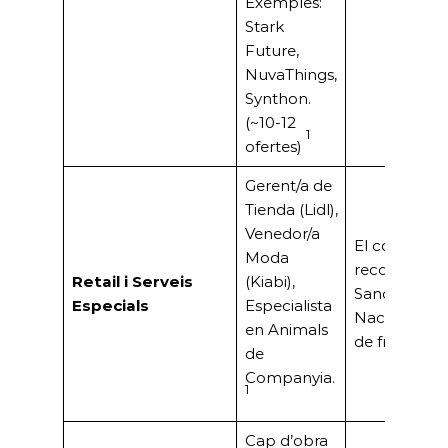
Exemples:
Stark
Future,
NuvaThings,
Synthon.
(~10-12
1
ofertes)
Gerent/a de
Tienda (Lidl),
Venedor/a
El comerç tr
Moda
reconegut (J
Retail i Serveis
(Kiabi),
Sancho, Pre
Especials
Especialista
Nacional).For
en Animals
de franquíci
de
Companyia.
1
Cap d’obra