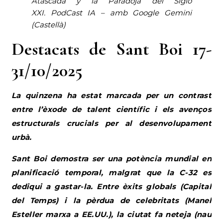
Atascada y la Paradoja del Siglo
XXI
.
PodCast IA – amb Google Gemini
(Castellà)
Destacats de Sant Boi 17-
31/10/2025
La quinzena ha estat marcada per un contrast
entre l’èxode de talent científic i els avenços
estructurals crucials per al desenvolupament
urbà.
Sant Boi demostra ser una potència mundial en
planificació temporal, malgrat que la C-32 es
dediqui a gastar-la. Entre èxits globals (Capital
del Temps) i la pèrdua de celebritats (Manel
Esteller marxa a EE.UU.), la ciutat fa neteja (nau