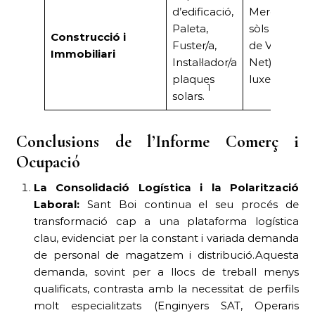
d’edificació,
Mercat actiu
Paleta,
sòls urbans 
Construcció i
Fuster/a,
de VPO (Bald
Immobiliari
Instal·lador/a
Net).Ofertes
plaques
luxe (Marian
1
solars.
Conclusions de l’Informe Comerç i
Ocupació
La Consolidació Logística i la Polarització
Laboral:
Sant Boi continua el seu procés de
transformació cap a una plataforma logística
clau, evidenciat per la constant i variada demanda
de personal de magatzem i distribució.Aquesta
demanda, sovint per a llocs de treball menys
qualificats, contrasta amb la necessitat de perfils
molt especialitzats (Enginyers SAT, Operaris