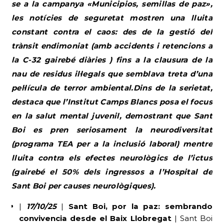
se a la campanya «Municipios, semillas de paz»,
les notícies de seguretat mostren una lluita
constant contra el caos: des de la gestió del
trànsit endimoniat (amb accidents i retencions a
la C-32 gairebé diàries ) fins a la clausura de la
nau de residus il·legals que semblava treta d’una
pel·lícula de terror ambiental.Dins de la serietat,
destaca que l’Institut Camps Blancs posa el focus
en la salut mental juvenil, demostrant que Sant
Boi es pren seriosament la neurodiversitat
(programa TEA per a la inclusió laboral) mentre
lluita contra els efectes neurològics de l’ictus
(gairebé el 50% dels ingressos a l’Hospital de
Sant Boi per causes neurològiques).
|
17/10/25
|
Sant Boi, por la paz: sembrando
convivencia desde el Baix Llobregat
| Sant Boi