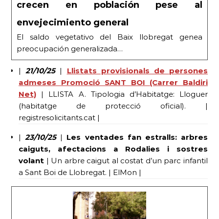
crecen en población pese al
envejecimiento general
El saldo vegetativo del Baix llobregat genea
preocupación generalizada…
|
21/10/25
|
Llistats provisionals de persones
admeses Promoció SANT BOI (Carrer Baldiri
Net)
| LLISTA A. Tipologia d’Habitatge: Lloguer
(habitatge de protecció oficial). |
registresolicitants.cat |
|
23/10/25
|
Les ventades fan estralls: arbres
caiguts, afectacions a Rodalies i sostres
volant
| Un arbre caigut al costat d’un parc infantil
a Sant Boi de Llobregat. | ElMon |