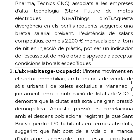
Pharma, Tècnics CNC) associats a les empreses
d’alta tecnologia (Stark Future de motos
elèctriques i NuvaThings d’IoT).Aquesta
divergència en els perfils requerits suggereix una
bretxa salarial creixent. L’existència de salaris
competitius, com els 2.200 € mensuals per al torn
de nit en injecció de plàstic, pot ser un indicador
de l’escassetat de mà d’obra disposada a acceptar
1
condicions laborals específiques.
L’Eix Habitatge-Ocupació:
L’intens moviment en
el sector immobiliari, amb anuncis de venda de
1
sòls urbans i de xalets exclusius a Marianao
,
1
juntament amb la publicació de llistats de VPO
,
demostra que la ciutat està sota una gran pressió
demogràfica. Aquesta pressió es correlaciona
amb el descens poblacional registrat, ja que Sant
Boi va perdre 170 habitants en termes absoluts,
suggerint que l’alt cost de la vida o la manca
d’habitatge accessible pot estar expulsant