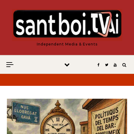
Vés al contingut
Independent Media & Events