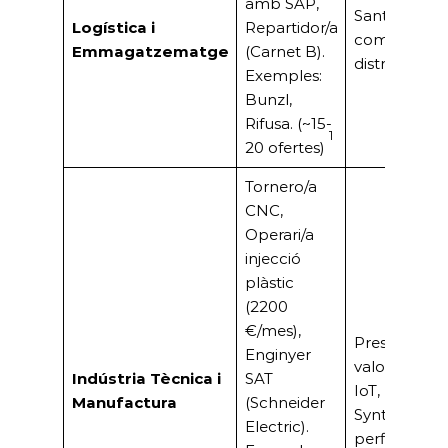
amb SAP,
Sant Boi es 
Logística i
Repartidor/a
com a node
Emmagatzematge
(Carnet B).
distribució 
Exemples:
Bunzl,
Rifusa. (~15-
1
20 ofertes)
Tornero/a
CNC,
Operari/a
injecció
plàstic
(2200
€/mes),
Presència d’i
Enginyer
valor afegit 
Indústria Tècnica i
SAT
IoT, Pharm
Manufactura
(Schneider
Synthon) qu
Electric).
perfils especi