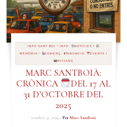
-
INFO SANT BOI
INFO:
NOTICIES I
-
MEMÒRIA
COMERÇ,
ANUNCIS,
EVENTS I
MITJANS
MARC SANTBOIÀ:
CRÒNICA
DEL 17 AL
31 D’OCTOBRE DEL
2025
octubre 31, 2025
- Per
Marc Santboià