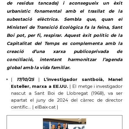
de residus tancada) i aconsegueix un èxit
urbanístic fonamental amb el trasllat de la
subestació elèctrica. Sembla que, quan el
Ministeri de Transició Ecològica fa la feina, Sant
Boi pot, per fi, respirar. Aquest èxit polític de la
Capitalitat del Temps es complementa amb la
creació d’una xarxa publicoprivada de
conciliació, intentant harmonitzar l’agenda
global amb la vida familiar.
|
17/10/25
|
L’investigador santboià, Manel
Esteller, marxa a EE.UU.
| El metge i investigador
nascut a Sant Boi de Llobregat (1968), va ser
apartat el juny de 2024 del càrrec de director
científic… | elBaix·cat |