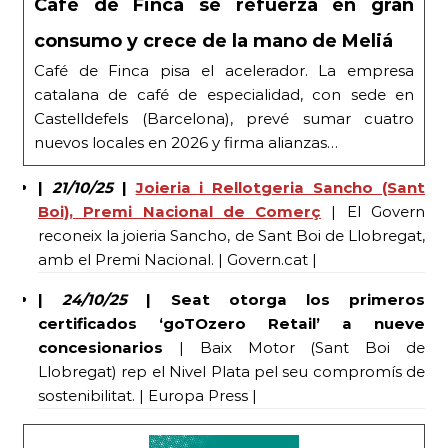
Café de Finca se refuerza en gran
consumo y crece de la mano de Meliá
Café de Finca pisa el acelerador. La empresa
catalana de café de especialidad, con sede en
Castelldefels (Barcelona), prevé sumar cuatro
nuevos locales en 2026 y firma alianzas…
|
21/10/25
|
Joieria i Rellotgeria Sancho (Sant
Boi), Premi Nacional de Comerç
| El Govern
reconeix la joieria Sancho, de Sant Boi de Llobregat,
amb el Premi Nacional. | Govern.cat |
|
24/10/25
| Seat otorga los primeros
certificados ‘goTOzero Retail’ a nueve
concesionarios
| Baix Motor (Sant Boi de
Llobregat) rep el Nivel Plata pel seu compromís de
sostenibilitat. | Europa Press |