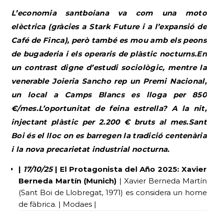
L’economia santboiana va com una moto
elèctrica (gràcies a Stark Future i a l’expansió de
Café de Finca), però també es mou amb els peons
de bugaderia i els operaris de plàstic nocturns.En
un contrast digne d’estudi sociològic, mentre la
venerable Joieria Sancho rep un Premi Nacional,
un local a Camps Blancs es lloga per 850
€/mes.L’oportunitat de feina estrella? A la nit,
injectant plàstic per 2.200 € bruts al mes.Sant
Boi és el lloc on es barregen la tradició centenària
i la nova precarietat industrial nocturna.
|
17/10/25
| El Protagonista del Año 2025: Xavier
Berneda Martín (Munich)
| Xavier Berneda Martín
(Sant Boi de Llobregat, 1971) es considera un home
de fàbrica. | Modaes |