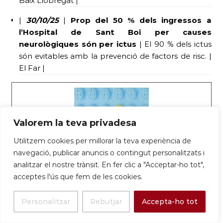
Baix Llobregat |
|
30/10/25
|
Prop del 50 % dels ingressos a
l’Hospital de Sant Boi per causes
neurològiques són per ictus
| El 90 % dels ictus
són evitables amb la prevenció de factors de risc. |
El Far |
Valorem la teva privadesa
Utilitzem cookies per millorar la teva experiència de
navegació, publicar anuncis o contingut personalitzats i
Prop del 50% dels ingressos a l’Hospital
analitzar el nostre trànsit. En fer clic a "Acceptar-ho tot",
acceptes l'ús que fem de les cookies.
SJD Sant Boi per causes neurològiques
són per ictus – Parc Sanitari Sant Joan
Personalitzar
Rebutjar
Accepta-ho tot
de Déu