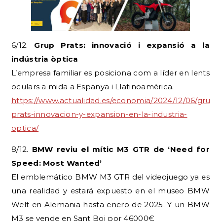
6/12.
Grup Prats: innovació i expansió a la
indústria òptica
L’empresa familiar es posiciona com a líder en lents
oculars a mida a Espanya i Llatinoamèrica.
https://www.actualidad.es/economia/2024/12/06/grupo
prats-innovacion-y-expansion-en-la-industria-
optica/
8/12.
BMW reviu el mític M3 GTR de ‘Need for
Speed: Most Wanted’
El emblemático BMW M3 GTR del videojuego ya es
una realidad y estará expuesto en el museo BMW
Welt en Alemania hasta enero de 2025. Y un BMW
M3 se vende en Sant Boi por 46000€