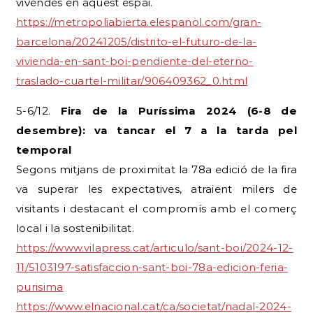
vivendes en aquest espai.
https://metropoliabierta.elespanol.com/gran-
barcelona/20241205/distrito-el-futuro-de-la-
vivienda-en-sant-boi-pendiente-del-eterno-
traslado-cuartel-militar/906409362_0.html
5-6/12.
Fira de la Puríssima 2024 (6-8 de
desembre): va tancar el 7 a la tarda pel
temporal
Segons mitjans de proximitat la 78a edició de la fira
va superar les expectatives, atraient milers de
visitants i destacant el compromís amb el comerç
local i la sostenibilitat.
https://www.vilapress.cat/articulo/sant-boi/2024-12-
11/5103197-satisfaccion-sant-boi-78a-edicion-feria-
purisima
https://www.elnacional.cat/ca/societat/nadal-2024-