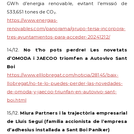
GWh d’energia renovable, evitant l’emissió de
533,651 tones de CO₂.
https://www.energias-
renovables.com/panorama/grupo-tersa-incorpora-
tres-ayuntamientos-para-acceder-20241212/
14/12.
No t’ho pots perdre! Les novetats
d’OMODA i JAECOO triomfen a Autovivo Sant
Boi
https://www.elllobregat.com/noticia/28145/baix-
llobregat/no-te-lo-puedes-perder-las-novedades-
de-omoda-y-jaecoo-triunfan-en-autovivo-sant-
boi.html
15/12.
Miura Partners i la trajectòria empresarial
de Lluís Seguí (família accionista de l’empresa
d’adhesius instal·lada a Sant Boi Paniker)