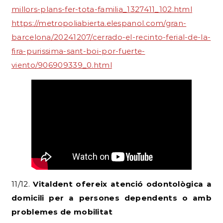
millors-plans-fer-tota-familia_1327411_102.html
https://metropoliabierta.elespanol.com/gran-
barcelona/20241207/cerrado-el-recinto-ferial-de-la-
fira-purissima-sant-boi-por-fuerte-
viento/906909339_0.html
11/12.
Vitaldent ofereix atenció odontològica a
domicili per a persones dependents o amb
problemes de mobilitat