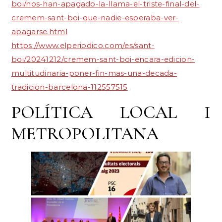
boi/nos-han-apagado-la-llama-el-triste-final-del-
cremem-sant-boi-que-nadie-esperaba-ver-
apagarse.html
https://www.elperiodico.com/es/sant-
boi/20241212/cremem-sant-boi-encara-edicion-
multitudinaria-poner-fin-mas-una-decada-
tradicion-barcelona-112557515
POLÍTICA LOCAL I
METROPOLITANA