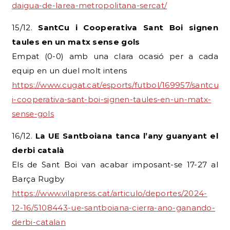
daigua-de-larea-metropolitana-sercat/
15/12.
SantCu i Cooperativa Sant Boi signen
taules en un matx sense gols
Empat (0-0) amb una clara ocasió per a cada
equip en un duel molt intens
https://www.cugat.cat/esports/futbol/169957/santcu-
i-cooperativa-sant-boi-signen-taules-en-un-matx-
sense-gols
16/12.
La UE Santboiana tanca l’any guanyant el
derbi català
Els de Sant Boi van acabar imposant-se 17-27 al
Barça Rugby
https://www.vilapress.cat/articulo/deportes/2024-
12-16/5108443-ue-santboiana-cierra-ano-ganando-
derbi-catalan