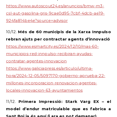
https://www.autoscout24.es/anuncios/bmw-m3-
csl-aut-gasolina-gris-9cae0d95-7cbf-4dcb-ae19-
924fa814be4e?source=advisor
10/12.
Més de 60 municipis de la Xarxa Innpulso
rebran ajuts per contractar agents d’innovació
https://www.esmartcity.es/2024/12/10/mas-60-
municipios-red-innpulso-recibiran-ayudas-
contratar-agentes-innovacion
https://www.galiciapress.es/articulo/ultima-
hora/2024-12-05/5097170-gobierno-aprueba-22-
millones-incorporacion-renovacion-agentes-
locales-innovacion-63-ayuntamientos
11/12.
Primera Impressió: Stark Varg EX – el
model d’endur matriculable que es fabrica a
Sant Boi ja és aquí (i ara es pot demanar)