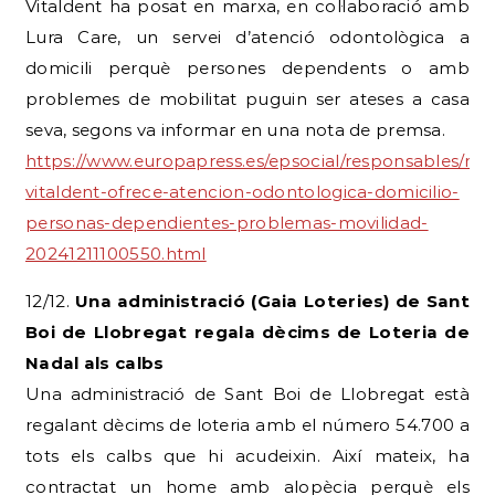
Vitaldent ha posat en marxa, en col·laboració amb
Lura Care, un servei d’atenció odontològica a
domicili perquè persones dependents o amb
problemes de mobilitat puguin ser ateses a casa
seva, segons va informar en una nota de premsa.
https://www.europapress.es/epsocial/responsables/noti
vitaldent-ofrece-atencion-odontologica-domicilio-
personas-dependientes-problemas-movilidad-
20241211100550.html
12/12.
Una administració (Gaia Loteries) de Sant
Boi de Llobregat regala dècims de Loteria de
Nadal als calbs
Una administració de Sant Boi de Llobregat està
regalant dècims de loteria amb el número 54.700 a
tots els calbs que hi acudeixin. Així mateix, ha
contractat un home amb alopècia perquè els