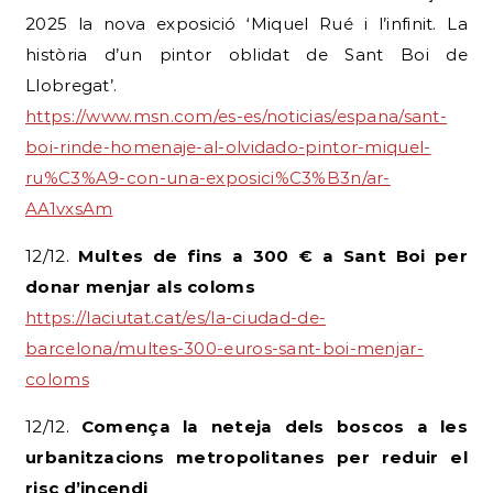
2025 la nova exposició ‘Miquel Rué i l’infinit. La
història d’un pintor oblidat de Sant Boi de
Llobregat’.
https://www.msn.com/es-es/noticias/espana/sant-
boi-rinde-homenaje-al-olvidado-pintor-miquel-
ru%C3%A9-con-una-exposici%C3%B3n/ar-
AA1vxsAm
12/12.
Multes de fins a 300 € a Sant Boi per
donar menjar als coloms
https://laciutat.cat/es/la-ciudad-de-
barcelona/multes-300-euros-sant-boi-menjar-
coloms
12/12.
Comença la neteja dels boscos a les
urbanitzacions metropolitanes per reduir el
risc d’incendi