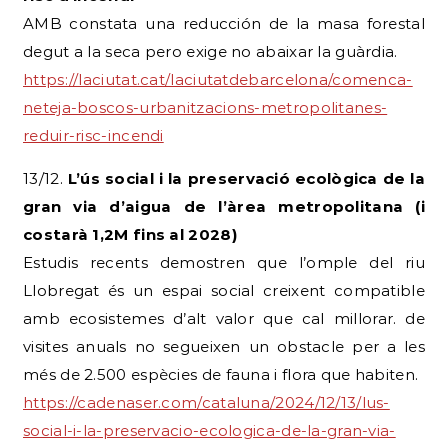
AMB constata una reducción de la masa forestal
degut a la seca pero exige no abaixar la guàrdia.
https://laciutat.cat/laciutatdebarcelona/comenca-
neteja-boscos-urbanitzacions-metropolitanes-
reduir-risc-incendi
13/12.
L’ús social i la preservació ecològica de la
gran via d’aigua de l’àrea metropolitana (i
costarà 1,2M fins al 2028)
Estudis recents demostren que l’omple del riu
Llobregat és un espai social creixent compatible
amb ecosistemes d’alt valor que cal millorar. de
visites anuals no segueixen un obstacle per a les
més de 2.500 espècies de fauna i flora que habiten.
https://cadenaser.com/cataluna/2024/12/13/lus-
social-i-la-preservacio-ecologica-de-la-gran-via-