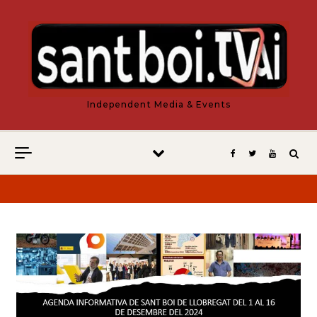
Vés al contingut
Independent Media & Events