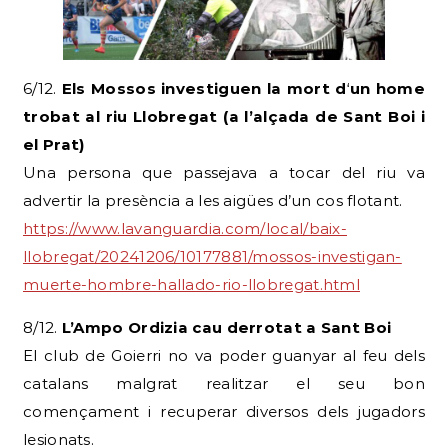
6/12.
Els Mossos investiguen la mort d
‘
un home
trobat al riu Llobregat (a l’alçada de Sant Boi i
el Prat)
Una persona que passejava a tocar del riu va
advertir la presència a les aigües d’un cos flotant.
https://www.lavanguardia.com/local/baix-
llobregat/20241206/10177881/mossos-investigan-
muerte-hombre-hallado-rio-llobregat.html
8/12.
L’Ampo Ordizia cau derrotat a Sant Boi
El club de Goierri no va poder guanyar al feu dels
catalans malgrat realitzar el seu bon
començament i recuperar diversos dels jugadors
lesionats.