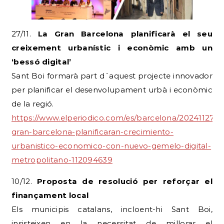
27/11.
La Gran Barcelona planificarà el seu
creixement urbanístic i econòmic amb un
‘bessó digital’
Sant Boi formarà part d´aquest projecte innovador
per planificar el desenvolupament urbà i econòmic
de la regió.
https://www.elperiodico.com/es/barcelona/20241127/m
gran-barcelona-planificaran-crecimiento-
urbanistico-economico-con-nuevo-gemelo-digital-
metropolitano-112094639
10/12.
Proposta de resolució per reforçar el
finançament local
Els municipis catalans, incloent-hi Sant Boi,
insisteixen en la necessitat de millorar el