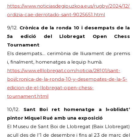
https://www.noticiasdegipuzkoa.eus/rugby/2024/12/0
ordizia-cae-derrotado-sant-9025651.html
9/12.
Crònica de la ronda 10 i desempats de la
5a edició del Llobregat Open Chess
Tournament
Els desempats… cerimònia de lliurament de premis
i, finalment, homenatges a lequip humà.
https://www.elllobregat.com/noticia/28101/sant-
boi/cronica-de-la-ronda-10-y-desempates-de-la-5-
edicion-de-el-llobregat-open-chess-
tournament.html
10/12.
Sant Boi ret homenatge a l»oblidat’
pintor Miquel Rué amb una exposició
El Museu de Sant Boi de Llobregat (Baix Llobregat)
acull des de l’1 de desembre i fins al 23 de març del