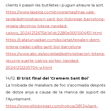
clients li passin les butlletes i puguin atraure la sort.
https://www.lasexta.com/programas/mas-vale-
tarde/administracion-sant-boi-llobregat-barcelona-
regala-decimos-loteria-navidad-
calvos_20241212675b1e1dc2280e0001004f01.html
https://catalunyadiari.com/societat/regalen-diem-
loteria-nadal-calbs-sant-boi-barcelona
https://www.abc.es/sociedad/administracion-loteria-
recurre-suerte-calvos-sorteo-navidad-
20241212205704-vi.html
14/12.
El trist final del ‘Cremem Sant Boi’
La trobada de malabars de foc s’acomiada després
de dotze anys a causa de la manca de suport de
l’Ajuntament.
https://www.elllobregat.com/noticia/28134/sant-