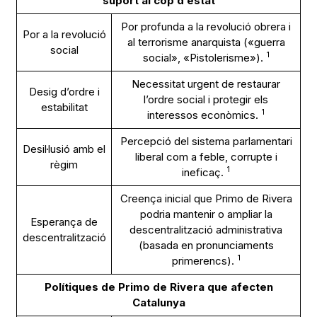
suport al cop d’estat
Por profunda a la revolució obrera i
Por a la revolució
al terrorisme anarquista («guerra
social
1
social», «Pistolerisme»).
Necessitat urgent de restaurar
Desig d’ordre i
l’ordre social i protegir els
estabilitat
1
interessos econòmics.
Percepció del sistema parlamentari
Desil·lusió amb el
liberal com a feble, corrupte i
règim
1
ineficaç.
Creença inicial que Primo de Rivera
podria mantenir o ampliar la
Esperança de
descentralització administrativa
descentralització
(basada en pronunciaments
1
primerencs).
Polítiques de Primo de Rivera que afecten
Catalunya