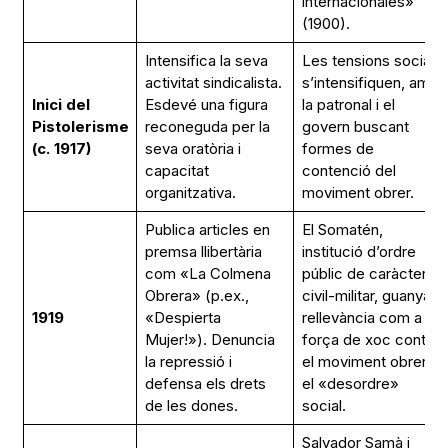
internacionales»
(1900).
Intensifica la seva
Les tensions socials
activitat sindicalista.
s’intensifiquen, amb
Inici del
Esdevé una figura
la patronal i el
Pistolerisme
reconeguda per la
govern buscant
(c. 1917)
seva oratòria i
formes de
capacitat
contenció del
organitzativa.
moviment obrer.
Publica articles en
El Somatén,
premsa llibertària
institució d’ordre
com «La Colmena
públic de caràcter
Obrera» (p.ex.,
civil-militar, guanya
1919
«Despierta
rellevància com a
Mujer!»). Denuncia
força de xoc contra
la repressió i
el moviment obrer i
defensa els drets
el «desordre»
de les dones.
social.
Salvador Samà i