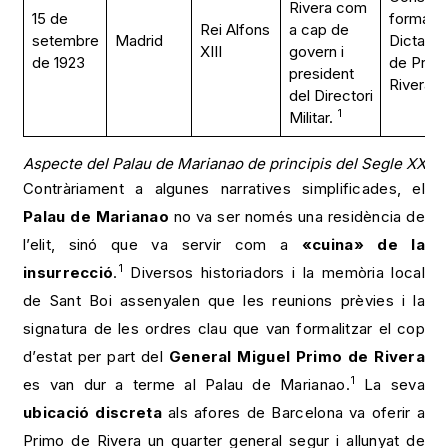
Rivera com
15 de
formal d
Rei Alfons
a cap de
setembre
Madrid
Dictadur
XIII
govern i
de 1923
de Prim
president
1
Rivera.
del Directori
1
Militar.
Aspecte del Palau de Marianao de principis del Segle XX
Contràriament a algunes narratives simplificades, el
Palau de Marianao
no va ser només una residència de
l’elit, sinó que va servir com a
«cuina» de la
1
insurrecció
.
Diversos historiadors i la memòria local
de Sant Boi assenyalen que les reunions prèvies i la
signatura de les ordres clau que van formalitzar el cop
d’estat per part del
General Miguel Primo de Rivera
1
es van dur a terme al Palau de Marianao.
La seva
ubicació discreta
als afores de Barcelona va oferir a
Primo de Rivera un quarter general segur i allunyat de