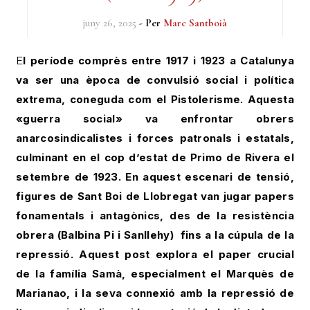
juny 26, 2025
- Per
Marc Santboià
El període comprès entre 1917 i 1923 a Catalunya
va ser una època de convulsió social i política
extrema, coneguda com el Pistolerisme. Aquesta
«guerra social» va enfrontar obrers
anarcosindicalistes i forces patronals i estatals,
culminant en el cop d’estat de Primo de Rivera el
setembre de 1923. En aquest escenari de tensió,
figures de Sant Boi de Llobregat van jugar papers
fonamentals i antagònics, des de la resistència
obrera (Balbina Pi i Sanllehy)
fins a la cúpula de la
repressió. Aquest post explora el paper crucial
de la família Samà, especialment el Marquès de
Marianao, i la seva connexió amb la repressió de