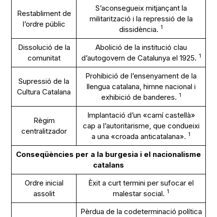
S’aconsegueix mitjançant la
Restabliment de
militarització i la repressió de la
l’ordre públic
1
dissidència.
Dissolució de la
Abolició de la institució clau
1
comunitat
d’autogovern de Catalunya el 1925.
Prohibició de l’ensenyament de la
Supressió de la
llengua catalana, himne nacional i
Cultura Catalana
1
exhibició de banderes.
Implantació d’un «camí castellà»
Règim
cap a l’autoritarisme, que condueixi
centralitzador
1
a una «croada anticatalana».
Conseqüències per a la burgesia i el nacionalisme
catalans
Ordre inicial
Èxit a curt termini per sufocar el
1
assolit
malestar social.
Pèrdua de la codeterminació política