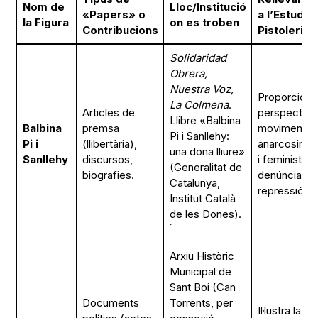
Nom de
Lloc/Institució
«Papers» o
a l’Estudi d
la Figura
on es troben
Contribucions
Pistoleris
Solidaridad
Obrera,
Nuestra Voz,
Proporciona 
La Colmena
.
Articles de
perspectiva
Llibre «Balbina
Balbina
premsa
moviment o
Pi i Sanllehy:
Pi i
(llibertària),
anarcosindic
una dona lliure»
Sanllehy
discursos,
i feminista, i 
(Generalitat de
biografies.
denúncia de 
Catalunya,
repressió.
Institut Català
de les Dones).
1
Arxiu Històric
Municipal de
Sant Boi (Can
Documents
Torrents, per
Il·lustra la