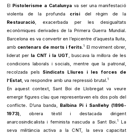
El
Pistolerisme a Catalunya
va ser una manifestació
violenta de la profunda
crisi
del règim de la
Restauració
, exacerbada per les desigualtats
econòmiques derivades de la Primera Guerra Mundial.
Barcelona es va convertir en l’epicentre d’aquesta lluita,
1
amb
centenars de morts i ferits
.
El moviment obrer,
liderat per
la CNT i la UGT
, buscava la millora de les
condicions laborals i socials, mentre que la patronal,
recolzada pels
Sindicats Lliures i les forces de
1
l’Estat
, va respondre amb una repressió brutal.
En aquest context, Sant Boi de Llobregat va veure
emergir figures clau que representaven els dos pols del
conflicte. D’una banda,
Balbina Pi i Sanllehy (1896-
1973)
, obrera tèxtil i destacada dirigent
1
anarcosindicalista i feminista nascuda a Sant Boi.
La
seva militància activa a la CNT, la seva capacitat