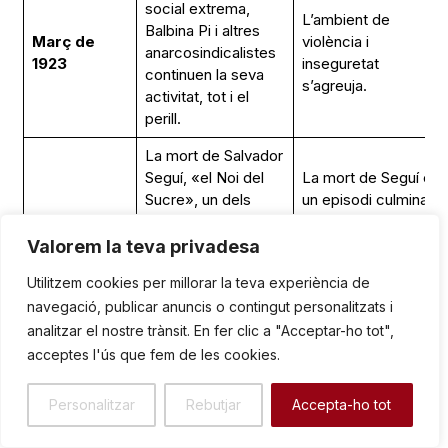
social extrema,
L’ambient de
Balbina Pi i altres
Març de
violència i
anarcosindicalistes
1923
inseguretat
continuen la seva
s’agreuja.
activitat, tot i el
perill.
La mort de Salvador
Seguí, «el Noi del
La mort de Seguí és
Sucre», un dels
un episodi culminant
líders més
del Pistolerisme,
carismàtics de la
fruit de la política de
Valorem la teva privadesa
10 de març
CNT, assassinat a
confrontació. Les
Utilitzem cookies per millorar la teva experiència de
de 1923
Barcelona,
forces d’ordre,
navegació, publicar anuncis o contingut personalitzats i
representa un cop
inclòs el Somatén,
analitzar el nostre trànsit. En fer clic a "Acceptar-ho tot",
dur per al moviment
actuen per contenir
anarcosindicalista i
les reaccions i la
acceptes l'ús que fem de les cookies.
una escalada més
indignació obrera.
de la violència.
Personalitzar
Rebutjar
Accepta-ho tot
El cop d’estat de