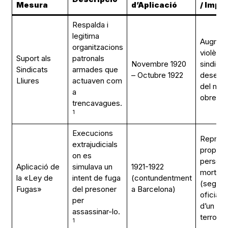
Mesura
d’Aplicació
/ Impa
Respalda i
legitima
Augment
organitzacions
violènci
Suport als
patronals
Novembre 1920
sindical
Sindicats
armades que
– Octubre 1922
desestab
Lliures
actuaven com
del mov
a
1
obrer.
trencavagues.
1
Execucions
Represa
extrajudicials
prop de
on es
persone
Aplicació de
simulava un
1921-1922
morts, 5
la «Ley de
intent de fuga
(contundentment
(segon
Fugas»
del presoner
a Barcelona)
oficials
per
d’un cli
assassinar-lo.
1
terror.
1