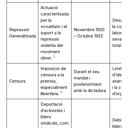
Actuació
caracteritzada
per la
Desarti
«crueltat» i el
la confli
Repressió
Novembre 1920
suport a la
laboral,
Generalitzada
– Octubre 1922
repressió
seva el
1
violenta del
total.
moviment
1
obrer.
Imposició de
Limita l
Durant el seu
censura a la
d’idees
mandat i
Censura
premsa,
anarcosi
posteriorment
especialment
i la capa
amb la dictadura
1
llibertària.
d’organi
Deportació
d’activistes i
líders
Debilita
sindicals, com
lideratg