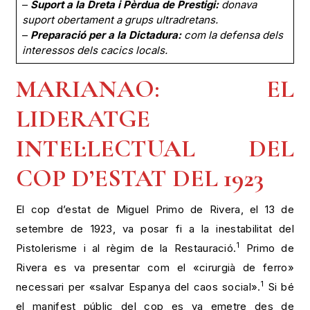
–
Suport a la Dreta i Pèrdua de Prestigi:
donava
suport obertament a grups ultradretans.
–
Preparació per a la Dictadura:
com la defensa dels
interessos dels cacics locals.
MARIANAO: EL
LIDERATGE
INTEL·LECTUAL DEL
COP D’ESTAT DEL 1923
El cop d’estat de Miguel Primo de Rivera, el 13 de
setembre de 1923, va posar fi a la inestabilitat del
1
Pistolerisme i al règim de la Restauració.
Primo de
Rivera es va presentar com el «cirurgià de ferro»
1
necessari per «salvar Espanya del caos social».
Si bé
el manifest públic del cop es va emetre des de