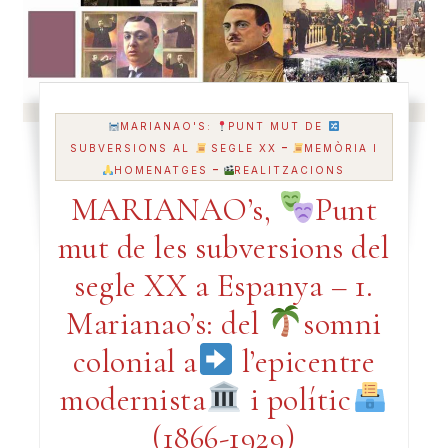
MARIANAO'S:
PUNT MUT DE
-
SUBVERSIONS AL
SEGLE XX
MEMÒRIA I
-
HOMENATGES
REALITZACIONS
MARIANAO’s,
Punt
mut de les subversions del
segle XX a Espanya – 1.
Marianao’s: del
somni
colonial a
l’epicentre
modernista
i polític
(1866-1929)