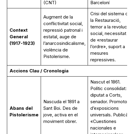
(CNT)
Barceloní
Crisi del sistema de
Augment de la
la Restauració,
conflictivitat social,
temor a la revolució
Context
repressió patronal i
social, necessitat
General
estatal, auge de
de «restaurar
(1917-1923)
l’anarcosindicalisme,
l’ordre», suport a
violència de
mesures
Pistolerisme.
repressives.
Accions Clau / Cronologia
Nascut el 1861.
Polític consolidat:
diputat a Corts,
Nascuda el 1891 a
senador. Promotor
Abans del
Sant Boi. Des de
d’exposicions
Pistolerisme
jove, activa en el
universals. Publicà
moviment obrer.
«Cuestiones
nacionales e