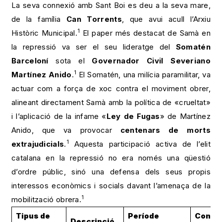
La seva connexió amb Sant Boi es deu a la seva mare,
de la família
Can Torrents
, que avui acull l’Arxiu
1
Històric Municipal.
El paper més destacat de Samà en
la repressió va ser el seu lideratge del
Somatén
Barceloní
sota el
Governador Civil Severiano
1
Martínez Anido
.
El Somatén, una milícia paramilitar, va
actuar com a força de xoc contra el moviment obrer,
alineant directament Samà amb la política de «crueltat»
i l’aplicació de la infame «
Ley de Fugas
» de Martínez
Anido, que va provocar
centenars de morts
1
extrajudicials
.
Aquesta participació activa de l’elit
catalana en la repressió no era només una qüestió
d’ordre públic, sinó una defensa dels seus propis
interessos econòmics i socials davant l’amenaça de la
1
mobilització obrera.
Tipus de
Període
Conse
Descripció