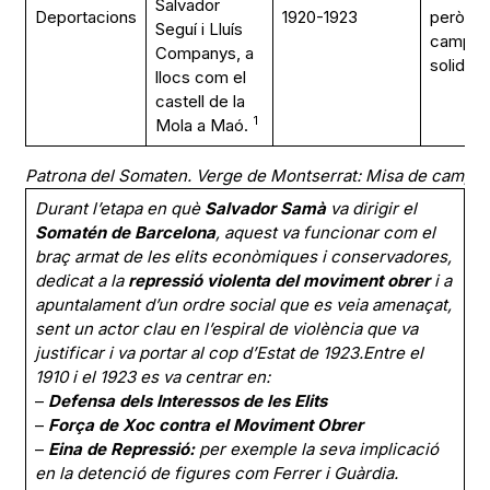
Salvador
Deportacions
1920-1923
però t
Seguí i Lluís
campan
Companys, a
solidarit
llocs com el
castell de la
1
Mola a Maó.
Patrona del Somaten. Verge de Montserrat: Misa de campa
Durant l’etapa en què
Salvador Samà
va dirigir el
Somatén de Barcelona
, aquest va funcionar com el
braç armat de les elits econòmiques i conservadores,
dedicat a la
repressió violenta del moviment obrer
i a
apuntalament d’un ordre social que es veia amenaçat,
sent un actor clau en l’espiral de violència que va
justificar i va portar al cop d’Estat de 1923.Entre el
1910 i el 1923 es va centrar en:
–
Defensa dels Interessos de les Elits
–
Força de Xoc contra el Moviment Obrer
–
Eina de Repressió:
per exemple la seva implicació
en la detenció de figures com Ferrer i Guàrdia.