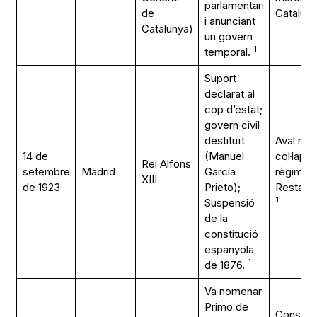
parlamentari
de
Catalun
i anunciant
Catalunya)
un govern
1
temporal.
Suport
declarat al
cop d’estat;
govern civil
destituït
Aval reial
14 de
(Manuel
col·lapse
Rei Alfons
setembre
Madrid
García
règim de
XIII
de 1923
Prieto);
Restaura
1
Suspensió
de la
constitució
espanyola
1
de 1876.
Va nomenar
Primo de
Constitu