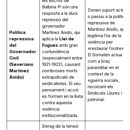
els escrits de
Balbina Pi són una
Donen suport actiu
resposta a la dura
o passiu a la política
repressió del
repressiva de
governador
Martínez Anido, que
Política
Martínez Anido, qui
legitima l’ús de la
repressiva
aplica la
Llei de
violència per
del
Fugues
amb gran
«restaurar l’ordre».
Governador
contundència
El Somatén actua
Civil
(especialment entre
com a braç
(Severiano
1921-1922), causant
paramilitar en el
Martínez
nombroses morts
context de la
Anido)
extrajudicials de
«guerra social»,
sindicalistes. El seu
recolzant els
pensament i acció
Sindicats Lliures i la
es formen en la lluita
patronal.
contra aquesta
violència
institucionalitzada.
Enmig de la tensió