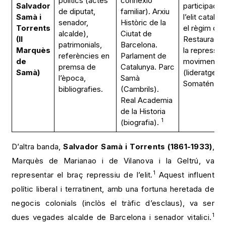
polítics (actes
connexió
Salvador
participació
de diputat,
familiar). Arxiu
Samà i
l’elit catalan
senador,
Històric de la
Torrents
el règim de l
alcalde),
Ciutat de
(II
Restauració 
patrimonials,
Barcelona.
Marquès
la repressió 
referències en
Parlament de
de
moviment o
premsa de
Catalunya. Parc
Samà)
(lideratge de
l’època,
Samà
Somatén).
bibliografies.
(Cambrils).
Real Academia
de la Historia
1
(biografia).
D’altra banda,
Salvador Samà i Torrents (1861-1933)
,
Marquès de Marianao i de Vilanova i la Geltrú, va
1
representar el braç repressiu de l’elit.
Aquest influent
polític liberal i terratinent, amb una fortuna heretada de
negocis colonials (inclòs el tràfic d’esclaus), va ser
1
dues vegades alcalde de Barcelona i senador vitalici.