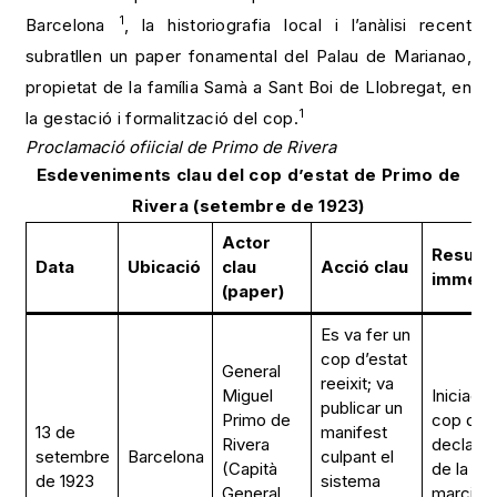
1
Barcelona
, la historiografia local i l’anàlisi recent
subratllen un paper fonamental del Palau de Marianao,
propietat de la família Samà a Sant Boi de Llobregat, en
1
la gestació i formalització del cop.
Proclamació ofiicial de Primo de Rivera
Esdeveniments clau del cop d’estat de Primo de
Rivera (setembre de 1923)
Actor
Resulta
Data
Ubicació
clau
Acció clau
immedi
(paper)
Es va fer un
cop d’estat
General
reeixit; va
Miguel
Iniciació
publicar un
Primo de
cop d’es
13 de
manifest
Rivera
declarac
setembre
Barcelona
culpant el
(Capità
de la llei
de 1923
sistema
General
marcial 