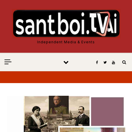
Vés al contingut
Independent Media & Events