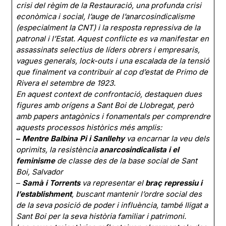
crisi del règim de la Restauració, una profunda crisi
econòmica i social, l’auge de l’anarcosindicalisme
(especialment la CNT) i la resposta repressiva de la
patronal i l’Estat. Aquest conflicte es va manifestar en
assassinats selectius de líders obrers i empresaris,
vagues generals, lock-outs i una escalada de la tensió
que finalment va contribuir al cop d’estat de Primo de
Rivera el setembre de 1923.
En aquest context de confrontació, destaquen dues
figures amb orígens a Sant Boi de Llobregat, però
amb papers antagònics i fonamentals per comprendre
aquests processos històrics més amplis:
–
Mentre Balbina Pi i Sanllehy
va encarnar la veu dels
oprimits, la resistència
anarcosindicalista i el
feminisme
de classe des de la base social de Sant
Boi, Salvador
–
Samà i Torrents
va representar el
braç repressiu i
l’establishment
, buscant mantenir l’ordre social des
de la seva posició de poder i influència, també lligat a
Sant Boi per la seva història familiar i patrimoni.