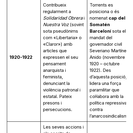
Contribueix
Torrents es
regularment a
posiciona o és
Solidaridad Obrera
i
nomenat
cap del
Nuestra Voz
(sovint
Somatén
sota pseudònims
Barceloní
sota el
com «Libertaria» o
mandat del
«Claror») amb
governador civil
articles que
Severiano Martínez
1920-1922
expressen el seu
Anido (novembre
pensament
1920 – octubre
anarquista i
1922). Des
feminista,
d’aquesta posició,
denunciant la
lidera una força
violència patronal i
paramilitar que
estatal. Pateix
col·labora amb la
presons i
política repressiva
persecucions.
contra
l’anarcosindicalisme.
Les seves accions i