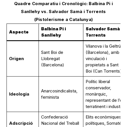
Quadre Comparatiu i Cronològic: Balbina Pi i
Sanllehy vs. Salvador Samà i Torrents
(Pistolerisme a Catalunya)
Balbina Pi i
Salvador Samà i
Aspecte
Sanllehy
Torrents
Vilanova i la Geltrú
Sant Boi de
(Barcelona), amb
Origen
Llobregat
vinculació i
(Barcelona)
propietats a Sant
Boi (Can Torrents)
Polític liberal
conservador,
Anarcosindicalista,
Ideologia
monàrquic,
feminista
representant de l’elit
terratinent i industrial
Confederació
Elits econòmiques i
Adscripció
Nacional del Treball
polítiques, Somatén