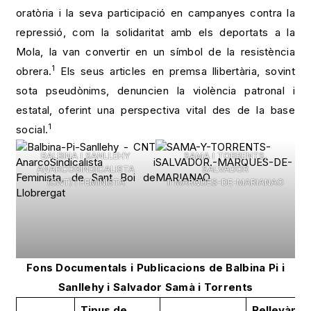
oratòria i la seva participació en campanyes contra la
repressió, com la solidaritat amb els deportats a la
Mola, la van convertir en un símbol de la resistència
1
obrera.
Els seus articles en premsa llibertària, sovint
sota pseudònims, denuncien la violència patronal i
estatal, oferint una perspectiva vital des de la base
1
social.
BALBINA I SANLLEHY
SAMA I TORRENTS,
ANARCOSINDICALISTA
SALVADOR
(CNT) I FEMINISTA
II MARQUES-DE-MARIANAO
Fons Documentals i Publicacions de Balbina Pi i
Sanllehy i Salvador Samà i Torrents
Tipus de
Rellevànci