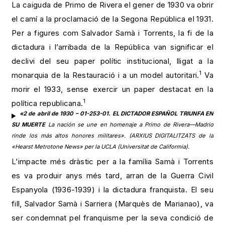
La caiguda de Primo de Rivera el gener de 1930 va obrir
el camí a la proclamació de la Segona República el 1931.
Per a figures com Salvador Samà i Torrents, la fi de la
dictadura i l’arribada de la República van significar el
declivi del seu paper polític institucional, lligat a la
1
monarquia de la Restauració i a un model autoritari.
Va
morir el 1933, sense exercir un paper destacat en la
1
política republicana.
«2 de abril de 1930 – 01-253-01.
EL DICTADOR ESPAÑOL TRIUNFA EN
SU MUERTE
La nación se une en homenaje a Primo de Rivera—Madrid
rinde los más altos honores militares». (ARXIUS DIGITALITZATS de la
«Hearst Metrotone News» per la UCLA (Universitat de Califormia).
L’impacte més dràstic per a la família Samà i Torrents
es va produir anys més tard, arran de la Guerra Civil
Espanyola (1936-1939) i la dictadura franquista. El seu
fill, Salvador Samà i Sarriera (Marquès de Marianao), va
ser condemnat pel franquisme per la seva condició de