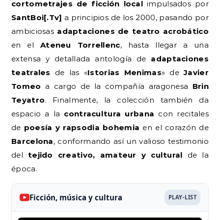
cortometrajes de ficción local
impulsados por
SantBoi[.Tv]
a principios de los 2000, pasando por
ambiciosas
adaptaciones de teatro acrobático
en el
Ateneu Torrellenc
, hasta llegar a una
extensa y detallada antología de
adaptaciones
teatrales
de las «
Istorias Menimas
» de
Javier
Tomeo
a cargo de la compañía aragonesa
Brin
Teyatro
. Finalmente, la colección también da
espacio a la
contracultura urbana
con recitales
de
poesía y rapsodia bohemia
en el corazón de
Barcelona
, conformando así un valioso testimonio
del
tejido creativo, amateur y cultural
de la
época.
Ficción, música y cultura
PLAY-LIST