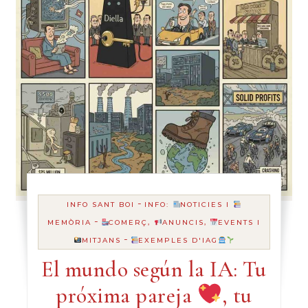
-
INFO SANT BOI
INFO:
NOTICIES I
-
MEMÒRIA
COMERÇ,
ANUNCIS,
EVENTS I
-
MITJANS
EXEMPLES D'IAG
El mundo según la IA: Tu
próxima pareja
, tu