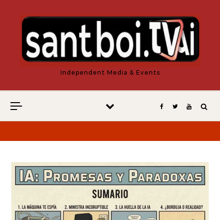
Vés al contingut
Independent Media & Events