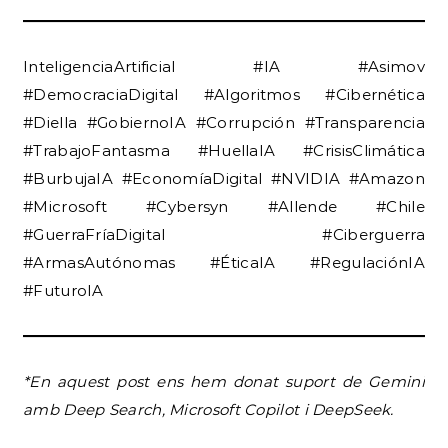
InteligenciaArtificial #IA #Asimov
#DemocraciaDigital #Algoritmos #Cibernética
#Diella #GobiernoIA #Corrupción #Transparencia
#TrabajoFantasma #HuellaIA #CrisisClimática
#BurbujaIA #EconomíaDigital #NVIDIA #Amazon
#Microsoft #Cybersyn #Allende #Chile
#GuerraFríaDigital #Ciberguerra
#ArmasAutónomas #ÉticaIA #RegulaciónIA
#FuturoIA
*En aquest post
ens hem donat suport de Gemini
amb Deep Search, Microsoft Copilot i DeepSeek.