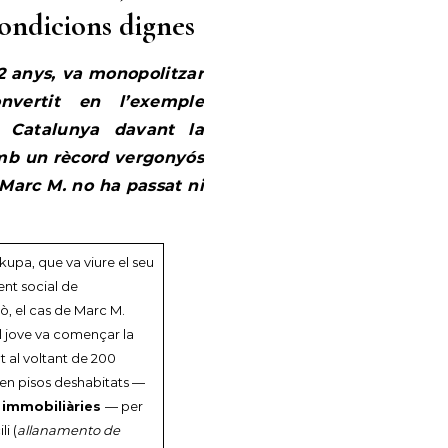
condicions dignes
2 anys, va monopolitzar
onvertit en l’exemple
a Catalunya davant la
Amb un rècord vergonyós
 Marc M. no ha passat ni
kupa, que va viure el seu
nt social de
xò, el cas de Marc M.
El jove va començar la
at al voltant de 200
 en pisos deshabitats —
s immobiliàries
— per
i (
allanamento de