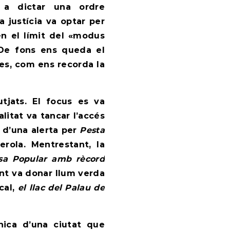
 a dictar una ordre
a justícia va optar per
 en el límit del «modus
De fons ens queda el
es, com ens recorda la
tjats. El focus es va
litat va tancar l’accés
 d’una alerta per
Pesta
erola. Mentrestant, la
sa Popular amb rècord
nt va donar llum verda
cal,
el llac del Palau de
nica d’una ciutat que