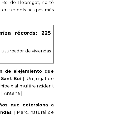
 Boi de Llobregat, no té
it en un dels ocupes més
riza récords: 225
un usurpador de viviendas
en de alejamiento que
 Sant Boi |
Un jutjat de
ibeix al multireincident
 | Antena |
ños que extorsiona a
endas |
Marc, natural de