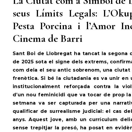
La Ciutat com a Símbol de L
seus Límits Legals: L’Oku
Pesta Porcina i l’Amor In
Cinema de Barri
Sant Boi de Llobregat ha tancat la segona
de 2025 sota el signe dels extrems, confirm
com deia el seu antic sobrenom, una ciutat 
frenètica. Si bé la ciutadania es va unir e
institucionalment reforçada contra la vio
d’un nou feminicidi que va tocar de prop la
setmana va ser capturada per una narrat
qualificar de surrealisme judicial: el cas 
anys. Aquest jove, amb un currículum deli
sense trepitjar la presó, ha posat en evidè