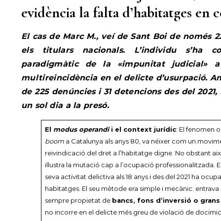
evidència la falta d’habitatges en 
El cas de Marc M., veí de Sant Boi de només 2
els titulars nacionals. L’individu s’ha c
paradigmàtic de la «impunitat judicial» 
multireincidència en el delicte d’usurpació. 
de 225 denúncies i 31 detencions des del 2021,
un sol dia a la presó.
El
modus operandi
i el context jurídic
: El fenomen o
boom
a Catalunya als anys 80, va néixer com un movime
reivindicació del dret a l’habitatge digne. No obstant ai
il·lustra la mutació cap a l’ocupació professionalitzada. 
seva activitat delictiva als 18 anys i des del 2021 ha ocup
habitatges. El seu mètode era simple i mecànic: entrava
sempre propietat de
bancs, fons d’inversió o gran
no incorre en el delicte més greu de violació de docimicil