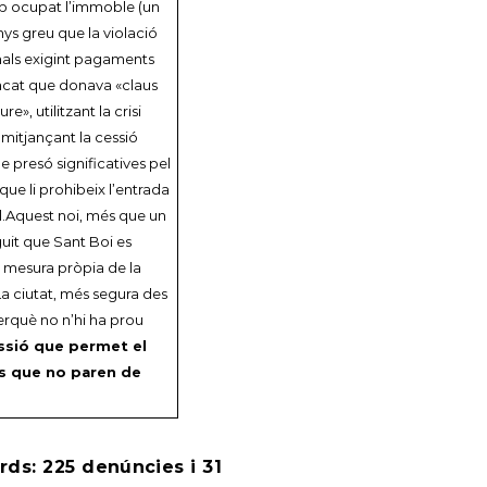
 cop ocupat l’immoble (un
ys greu que la violació
inals exigint pagaments
tacat que donava «claus
», utilitzant la crisi
mitjançant la cessió
e presó significatives pel
ue li prohibeix l’entrada
l.Aquest noi, més que un
uit que Sant Boi es
na mesura pròpia de la
La ciutat, més segura des
perquè no n’hi ha prou
ressió que permet el
us que no paren de
ds: 225 denúncies i 31