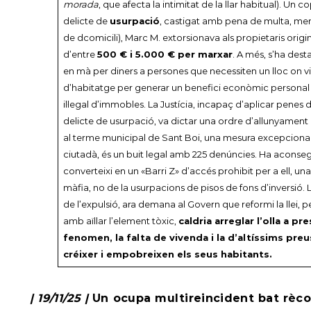
morada
, que afecta la intimitat de la llar habitual). Un
delicte de
usurpació
, castigat amb pena de multa, men
de dcomicili), Marc M. extorsionava als propietaris orig
d’entre
500 € i 5.000 € per marxar
. A més, s’ha des
en mà per diners a persones que necessiten un lloc on viure
d’habitatge per generar un benefici econòmic personal 
il·legal d’immobles. La Justícia, incapaç d’aplicar penes d
delicte de usurpació, va dictar una ordre d’allunyament q
al terme municipal de Sant Boi, una mesura excepciona
ciutadà, és un buit legal amb 225 denúncies. Ha aconseg
converteixi en un «Barri Z» d’accés prohibit per a ell, u
màfia, no de la usurpacions de pisos de fons d’inversió. 
de l’expulsió, ara demana al Govern que reformi la llei, 
amb aïllar l’element tòxic,
caldria arreglar l’olla a p
fenomen, la falta de vivenda i la d’altíssims pre
créixer i empobreixen els seus habitants.
| 19/11/25 |
Un ocupa multireincident bat rècor