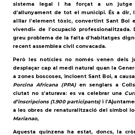
sistema legal i ha forçat a un jutge
d’allunyament de tot el municipi. És a dir, l
aïllar l’element tòxic, convertint Sant Boi
vivendi» de l’ocupació professionalitzada.
greu problema de la falta d’habitatges dign
recent assemblea civil convacada.
Però les notícies no només venen dels ju
desplaçar cap al medi natural quan la Genera
a zones boscoses, incloent Sant Boi, a causa
Porcina Africana (PPA)
en senglars a Colls
ciutat no s’aturava: es va celebrar una
Cur
d’inscripcions (1.900 participants)
i l’Ajuntame
a les obres de renaturalització del símbol lo
Marianao
,
Aquesta quinzena ha estat, doncs, la crò