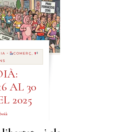
-
IA
COMERÇ,
NS
IÀ:
6 AL 30
L 2025
boià