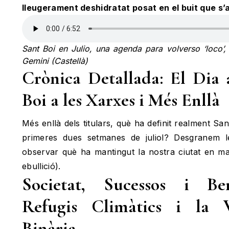
lleugerament deshidratat posat en el buit que s’al
Sant Boi en Julio, una agenda para volverso ‘loco
Gemini (Castellà)
Crònica Detallada: El Dia
Boi a les Xarxes i Més Enllà
Més enllà dels titulars, què ha definit realment Sa
primeres dues setmanes de juliol? Desgranem l
observar què ha mantingut la nostra ciutat en ma
ebullició).
Societat, Sucessos i Be
Refugis Climàtics i la V
Binària