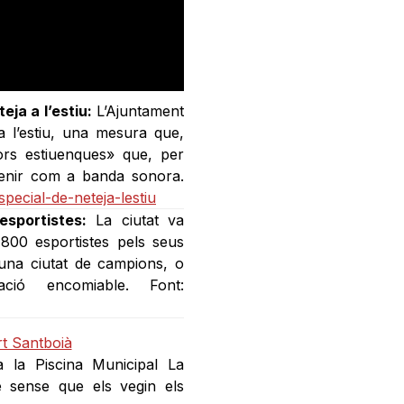
eja a l’estiu:
L’Ajuntament
a l’estiu, una mesura que,
ors estiuenques» que, per
 tenir com a banda sonora.
special-de-neteja-lestiu
sportistes:
La ciutat va
800 esportistes pels seus
una ciutat de campions, o
ció encomiable. Font:
 a la Piscina Municipal La
e sense que els vegin els