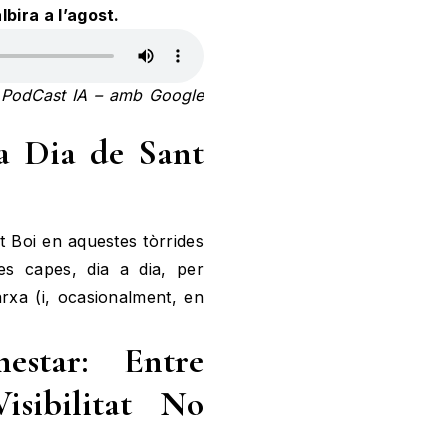
bira a l’agost.
’, PodCast IA – amb Google
 a Dia de Sant
nt Boi en aquestes tòrrides
es capes, dia a dia, per
rxa (i, ocasionalment, en
nestar: Entre
isibilitat No