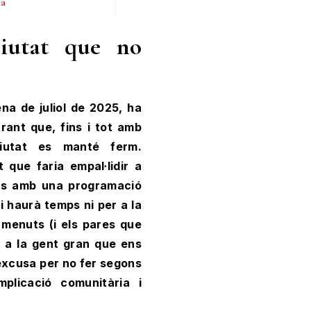
ià
Ciutat que no
na de juliol de 2025, ha
rant que, fins i tot amb
ciutat es manté ferm.
 que faria empal·lidir a
als amb una programació
i haurà temps ni per a la
 menuts (i els pares que
r a la gent gran que ens
excusa per no fer segons
mplicació comunitària i