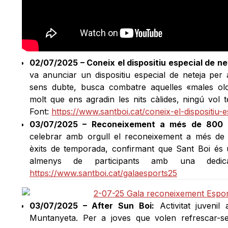
02/07/2025 – Coneix el dispositiu especial de net
va anunciar un dispositiu especial de neteja per 
sens dubte, busca combatre aquelles «males ol
molt que ens agradin les nits càlides, ningú vol
Font:
https://www.santboi.cat/coneix-el-dispositiu-e
03/07/2025 – Reconeixement a més de 800 e
celebrar amb orgull el reconeixement a més de 
èxits de temporada, confirmant que Sant Boi és 
almenys de participants amb una dedica
https://www.santboi.cat/galaesports25
03/07/2025 – After Sun Boi:
Activitat juvenil
Muntanyeta. Per a joves que volen refrescar-s