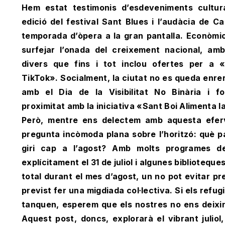
Hem estat testimonis d’esdeveniments cultur
edició del festival Sant Blues i l’audàcia de C
temporada d’òpera a la gran pantalla. Econòmi
surfejar l’onada del creixement nacional, am
divers que fins i tot inclou ofertes per a 
TikTok». Socialment, la ciutat no es queda enrere
amb el Dia de la Visibilitat No Binària i f
proximitat amb la iniciativa «Sant Boi Alimenta l
Però, mentre ens delectem amb aquesta eferv
pregunta incòmoda plana sobre l’horitzó: què p
giri cap a l’agost? Amb molts programes d
explícitament el 31 de juliol i algunes biblioteq
total durant el mes d’agost, un no pot evitar pr
previst fer una migdiada col·lectiva. Si els refu
tanquen, esperem que els nostres no ens deixin 
Aquest post, doncs, explorarà el vibrant juliol,