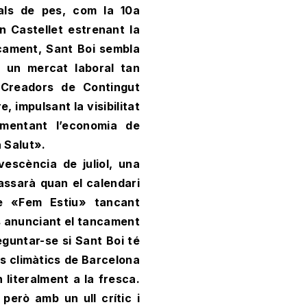
als de pes, com la 10a
an Castellet estrenant la
cament, Sant Boi sembla
b un mercat laboral tan
«Creadors de Contingut
, impulsant la visibilitat
omentant l’economia de
a Salut».
escència de juliol, una
assarà quan el calendari
e «Fem Estiu» tancant
ues anunciant el tancament
eguntar-se si Sant Boi té
gis climàtics de Barcelona
literalment a la fresca.
 però amb un ull crític i