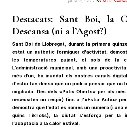
juliol 17, 2025
- Per
Marc Santbo
Destacats: Sant Boi, la 
Descansa (ni a l’Agost?)
Sant Boi de Llobregat, durant la primera quinze
estat un autèntic formiguer d’activitat, demost
les temperatures pujant, el pols de la 
L’administració municipal, amb una proactivitat
més d’un, ha inundat els nostres canals digit
d’estiu tan densa que un podria pensar que no h
migdiada. Des dels «Patis Oberts» per als més
necessiten un respir) fins a l'»Estiu Actiu» pe
demostra que l’edat és només un número (i una 
quins TikToks), la ciutat s’esforça per la i
l’adaptació a la calor estival.