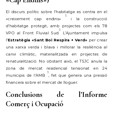
El discurs polític sobre l’habitatge es centra en el
1
«creixement cap endins»
i la construcció
d’habitatge protegit, amb projectes com els 78
1
VPO al Front Fluvial Sud.
L’Ajuntament impulsa
l’
Estratègia «Sant Boi Respira + Verd»
per crear
una xarxa verda i blava i millorar la resiliència al
canvi climàtic, materialitzada en projectes de
renaturalització. No obstant això, el TSJC anula la
zona de mercat residencial tensionat en 24
1
municipis de l’AMB
, fet que genera una pressió
financera sobre el mercat de lloguer.
Conclusions de l’Informe
Comerç i Ocupació