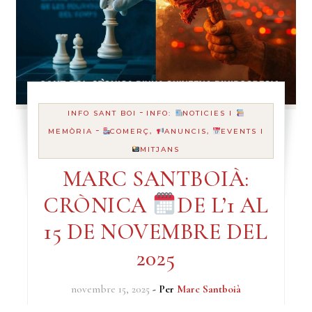
-
INFO SANT BOI
INFO:
NOTICIES I
-
MEMÒRIA
COMERÇ,
ANUNCIS,
EVENTS I
MITJANS
MARC SANTBOIÀ:
CRÒNICA
DE L’1 AL
15 DE NOVEMBRE DEL
2025
novembre 15, 2025
- Per
Marc Santboià