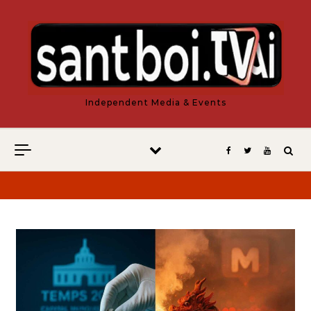
Vés al contingut
Independent Media & Events