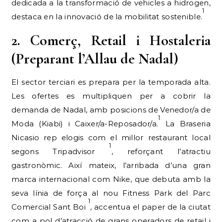
dedicada a la transformació de vehicles a hidrogen,
1
destaca en la innovació de la mobilitat sostenible.
2. Comerç, Retail i Hostaleria
(Preparant l’Allau de Nadal)
El sector terciari es prepara per la temporada alta.
Les ofertes es multipliquen per a cobrir la
demanda de Nadal, amb posicions de Venedor/a de
1
Moda (Kiabi) i Caixer/a-Reposador/a.
La Braseria
Nicasio rep elogis com el millor restaurant local
1
segons Tripadvisor
, reforçant l’atractiu
gastronòmic. Així mateix, l’arribada d’una gran
marca internacional com Nike, que debuta amb la
seva línia de força al nou Fitness Park del Parc
1
Comercial Sant Boi
, accentua el paper de la ciutat
com a pol d’atracció de grans operadors de retail i