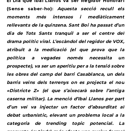
El Dia que Ibai Llanos va Ser Regidor Honorari
(Sense saber-ho):
Aquesta secció recull els
moments més intensos i mediàticament
rellevants de la quinzena. Sant Boi ha passat d’un
dia de Tots Sants tranquil a ser el centre del
drama polític viral. L’escàndol del regidor de VOX,
atribuït a la medicació (el que prova que la
política a vegades només necessita un
prospecte), va ser un aperitiu per a la tensió sobre
les obres del camp del barri Casablanca, un dels
barris veïns dels terrenys on es projecta el nou
«Districte Z» (el que s’aixecarà sobre l’antiga
caserna militar). La menció d’Ibai Llanos per part
d’un veí va injectar un factor d’absurditat al
debat urbanístic, elevant un problema local a la
categoria de trending topic potencial. La