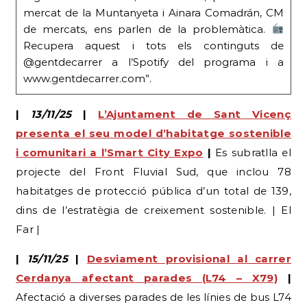
mercat de la Muntanyeta i Ainara Comadrán, CM
de mercats, ens parlen de la problemàtica.
Recupera aquest i tots els continguts de
@gentdecarrer a l’Spotify del programa i a
www.gentdecarrer.com”.
|
13/11/25
|
L’Ajuntament de Sant Vicenç
presenta el seu model d’habitatge sostenible
i comunitari a l’Smart City Expo
|
Es subratlla el
projecte del Front Fluvial Sud, que inclou 78
habitatges de protecció pública d’un total de 139,
dins de l’estratègia de creixement sostenible. | El
Far |
|
15/11/25
|
Desviament provisional al carrer
Cerdanya afectant parades (L74 – X79)
|
Afectació a diverses parades de les línies de bus L74