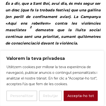
És a dir, que a Sant Boi, avui dia, és més segur ser
un drac (que fa la trobada festiva) que una gallina
(en perill de confinament aviar). La Campanya
«Aquí ens rebel·lem» contra les violències
2
masclistes
demostra que la lluita social
continua sent una prioritat, sumant quilòmetres
de conscienciació davant la violència.
|
01/11/25
|
Baix Llobregat – Informe econòmic
Valorem la teva privadesa
local de la província de Barcelona
|
Es recull que
Sant Boi de Llobregat és el tercer municipi de la
Utilitzem cookies per millorar la teva experiència de
navegació, publicar anuncis o contingut personalitzats i
comarca que més població guanya (921 habitants),
analitzar el nostre trànsit. En fer clic a "Acceptar-ho tot",
un indicador de la seva vitalitat demogràfica. |
acceptes l'ús que fem de les cookies.
diba.cat |
Personalitzar
Rebutjar
Accepta-ho tot