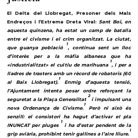
El Delta del Llobregat, Presoner dels Mals
Endreços i l’Extrema Dreta Viral:
Sant Boi, en
aquesta quinzena, ha estat un camp de batalla
entre el civisme i el crim organitzat. La ciutat,
1
que guanya població
, continua sent un lloc
d’interès per a la màfia albanesa que ha
1
«industrialitzat» el cultiu de marihuana
, i per a
lladres de trasters amb un rècord de robatoris (60
1
al Baix Llobregat).
Enmig d’aquesta tensió,
l’Ajuntament intenta posar ordre reforçant la
2
seguretat a la Plaça Generalitat
i impulsant una
1
nova Ordenança de Civisme.
Però ni això és
senzill: el consistori ha hagut d’activar el pla
1
INUNCAT per pluges
i ha d’estar pendent de la
1
grip aviària, prohibint tenir gallines a l’aire lliure.