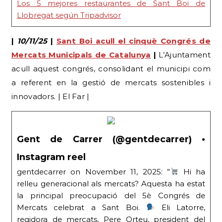
Los 5 mejores restaurantes de Sant Boi de
Llobregat según Tripadvisor
|
10/11/25
|
Sant Boi acull el cinquè Congrés de
Mercats Municipals de Catalunya
|
L’Ajuntament
acull aquest congrés, consolidant el municipi com
a referent en la gestió de mercats sostenibles i
innovadors. | El Far |
Gent de Carrer (@gentdecarrer) •
Instagram reel
gentdecarrer on November 11, 2025: ”
Hi ha
relleu generacional als mercats? Aquesta ha estat
la principal preocupació del 5è Congrés de
Mercats celebrat a Sant Boi.
Eli Latorre,
regidora de mercats, Pere Orteu, president del