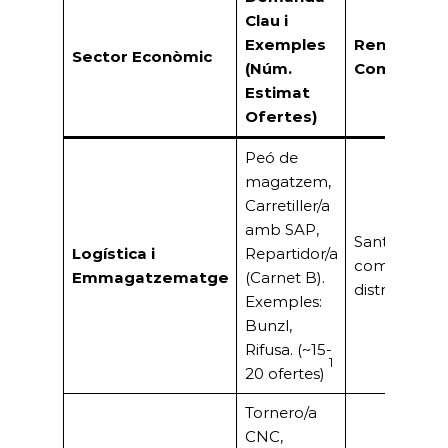
Clau i
Exemples
Rendiment
Sector Econòmic
(Núm.
Comercial
Estimat
Ofertes)
Peó de
magatzem,
Carretiller/a
amb SAP,
Sant Boi es 
Logística i
Repartidor/a
com a node
Emmagatzematge
(Carnet B).
distribució 
Exemples:
Bunzl,
Rifusa. (~15-
1
20 ofertes)
Tornero/a
CNC,