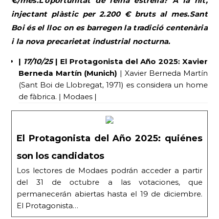
€/mes.L’oportunitat de feina estrella? A la nit,
injectant plàstic per 2.200 € bruts al mes.Sant
Boi és el lloc on es barregen la tradició centenària
i la nova precarietat industrial nocturna.
|
17/10/25
| El Protagonista del Año 2025: Xavier
Berneda Martín (Munich)
| Xavier Berneda Martín
(Sant Boi de Llobregat, 1971) es considera un home
de fàbrica. | Modaes |
El Protagonista del Año 2025: quiénes
son los candidatos
Los lectores de Modaes podrán acceder a partir
del 31 de octubre a las votaciones, que
permanecerán abiertas hasta el 19 de diciembre.
El Protagonista…