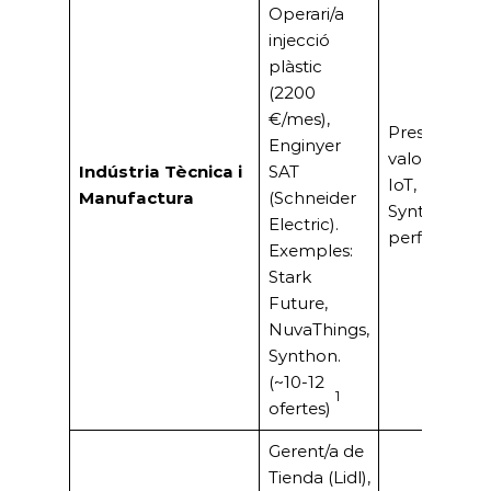
Operari/a
injecció
plàstic
(2200
€/mes),
Presència d’i
Enginyer
valor afegit 
Indústria Tècnica i
SAT
IoT, Pharm
Manufactura
(Schneider
Synthon) qu
Electric).
perfils especi
Exemples:
Stark
Future,
NuvaThings,
Synthon.
(~10-12
1
ofertes)
Gerent/a de
Tienda (Lidl),