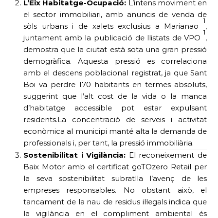
L’Eix Habitatge-Ocupació:
L’intens moviment en
el sector immobiliari, amb anuncis de venda de
1
sòls urbans i de xalets exclusius a Marianao
,
1
juntament amb la publicació de llistats de VPO
,
demostra que la ciutat està sota una gran pressió
demogràfica. Aquesta pressió es correlaciona
amb el descens poblacional registrat, ja que Sant
Boi va perdre 170 habitants en termes absoluts,
suggerint que l’alt cost de la vida o la manca
d’habitatge accessible pot estar expulsant
residents.La concentració de serveis i activitat
econòmica al municipi manté alta la demanda de
professionals i, per tant, la pressió immobiliària.
Sostenibilitat i Vigilància:
El reconeixement de
Baix Motor amb el certificat goTOzero Retail per
la seva sostenibilitat subratlla l’avenç de les
empreses responsables. No obstant això, el
tancament de la nau de residus il·legals indica que
la vigilància en el compliment ambiental és