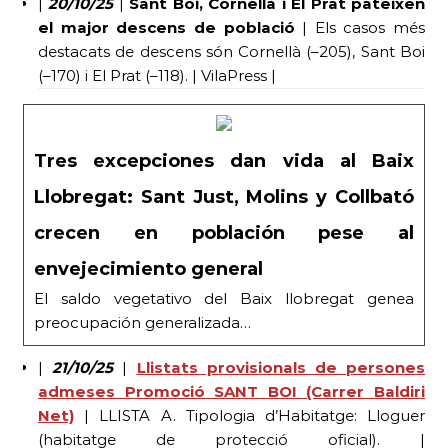
|
20/10/25
|
Sant Boi, Cornellà i El Prat pateixen
el major descens de població
| Els casos més
destacats de descens són Cornellà (–205), Sant Boi
(–170) i El Prat (–118). | VilaPress |
Tres excepciones dan vida al Baix
Llobregat: Sant Just, Molins y Collbató
crecen en población pese al
envejecimiento general
El saldo vegetativo del Baix llobregat genea
preocupación generalizada…
|
21/10/25
|
Llistats provisionals de persones
admeses Promoció SANT BOI (Carrer Baldiri
Net)
| LLISTA A. Tipologia d’Habitatge: Lloguer
(habitatge de protecció oficial). |