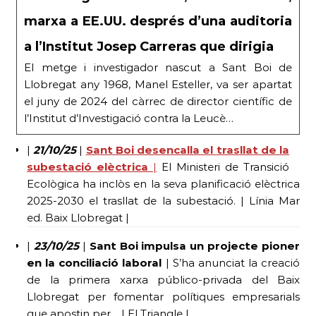
marxa a EE.UU. després d’una auditoria
a l’Institut Josep Carreras que dirigia
El metge i investigador nascut a Sant Boi de
Llobregat any 1968, Manel Esteller, va ser apartat
el juny de 2024 del càrrec de director científic de
l’Institut d’Investigació contra la Leucè…
|
21/10/25
|
Sant Boi desencalla el trasllat de la
subestació elèctrica
|
El Ministeri de Transició
Ecològica ha inclòs en la seva planificació elèctrica
2025-2030 el trasllat de la subestació. | Línia Mar
ed. Baix Llobregat |
|
23/10/25
|
Sant Boi impulsa un projecte pioner
en la conciliació laboral
| S’ha anunciat la creació
de la primera xarxa público-privada del Baix
Llobregat per fomentar polítiques empresarials
que apostin per… | El Triangle |