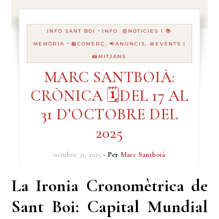
-
INFO SANT BOI
INFO: 📰NOTICIES I 📚
-
MEMÒRIA
🏪COMERÇ, 📢ANUNCIS, 📅EVENTS I
📸MITJANS
MARC SANTBOIÀ:
CRÒNICA 🗓️DEL 17 AL
31 D’OCTOBRE DEL
2025
octubre 31, 2025
- Per
Marc Santboià
La Ironia Cronomètrica de
Sant Boi: Capital Mundial