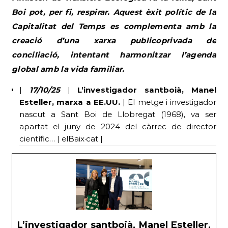
Boi pot, per fi, respirar. Aquest èxit polític de la
Capitalitat del Temps es complementa amb la
creació d’una xarxa publicoprivada de
conciliació, intentant harmonitzar l’agenda
global amb la vida familiar.
|
17/10/25
|
L’investigador santboià, Manel
Esteller, marxa a EE.UU.
| El metge i investigador
nascut a Sant Boi de Llobregat (1968), va ser
apartat el juny de 2024 del càrrec de director
científic… | elBaix·cat |
L’investigador santboià, Manel Esteller,