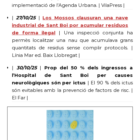
implementació de l’Agenda Urbana. | VilaPress |
|
27/10/25
|
Los Mossos clausuran una nave
industrial de Sant Boi por acumular residuos
de forma ilegal
| Una inspecció conjunta ha
permès localitzar una nau que acumulava grans
quantitats de residus sense complir protocols. |
Línia Mar ed. Baix Llobregat |
|
30/10/25
|
Prop del 50 % dels ingressos a
l’Hospital de Sant Boi per causes
neurològiques són per ictus
| El 90 % dels ictus
són evitables amb la prevenció de factors de risc. |
El Far |