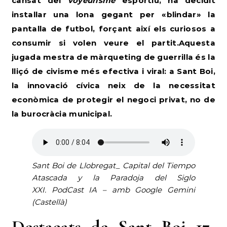
cansat del
voyeurisme
esportiu, ha decidit
instal·lar una lona gegant per «blindar» la
pantalla de futbol, forçant així els curiosos a
consumir si volen veure el partit.Aquesta
jugada mestra de màrqueting de guerrilla és la
lliçó de civisme més efectiva i viral: a Sant Boi,
la innovació cívica neix de la necessitat
econòmica de protegir el negoci privat, no de
la burocràcia municipal.
Sant Boi de Llobregat_ Capital del Tiempo
Atascada y la Paradoja del Siglo
XXI
.
PodCast IA – amb Google Gemini
(Castellà)
Destacats de Sant Boi 17-