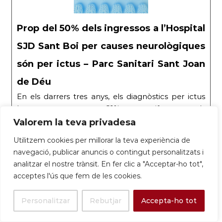
Prop del 50% dels ingressos a l’Hospital
SJD Sant Boi per causes neurològiques
són per ictus – Parc Sanitari Sant Joan
de Déu
En els darrers tres anys, els diagnòstics per ictus
han augmentat un 81%, una xifra que els
especialistes atribueixen a l’envelliment de la
Valorem la teva privadesa
població
Utilitzem cookies per millorar la teva experiència de
navegació, publicar anuncis o contingut personalitzats i
|
30/10/25
|
Sant Boi impulsa la inclusió laboral
analitzar el nostre trànsit. En fer clic a "Acceptar-ho tot",
de persones amb TEA amb un programa
acceptes l'ús que fem de les cookies.
pioner a Catalunya
| Sant Boi ha culminat amb
èxit el programa ‘Talents en Acció (TEA)’, una
Personalitzar
Rebutjar
Accepta-ho tot
iniciativa innovadora per a la inclusió. | Línia Mar |