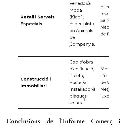
Venedor/a
El comerç tr
Moda
reconegut (J
Retail i Serveis
(Kiabi),
Sancho, Pre
Especials
Especialista
Nacional).For
en Animals
de franquíci
de
Companyia.
1
Cap d’obra
d’edificació,
Mercat actiu
Paleta,
sòls urbans 
Construcció i
Fuster/a,
de VPO (Bald
Immobiliari
Instal·lador/a
Net).Ofertes
plaques
luxe (Marian
1
solars.
Conclusions de l’Informe Comerç i