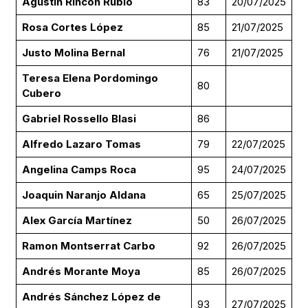
Agustin Rincón Rubio
83
20/07/2025
Rosa Cortes López
85
21/07/2025
Justo Molina Bernal
76
21/07/2025
Teresa Elena Pordomingo
80
Cubero
Gabriel Rossello Blasi
86
Alfredo Lazaro Tomas
79
22/07/2025
Angelina Camps Roca
95
24/07/2025
Joaquin Naranjo Aldana
65
25/07/2025
Alex García Martínez
50
26/07/2025
Ramon Montserrat Carbo
92
26/07/2025
Andrés Morante Moya
85
26/07/2025
Andrés Sánchez López de
93
27/07/2025