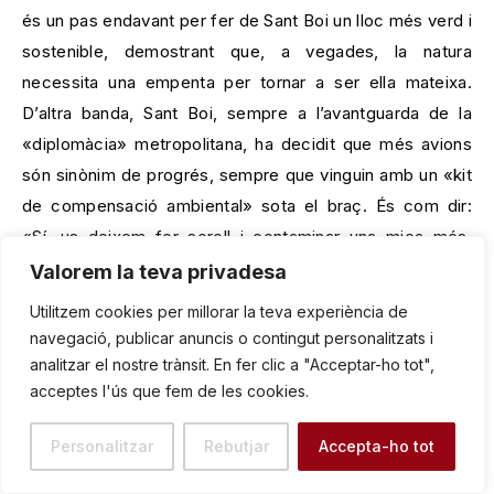
és un pas endavant per fer de Sant Boi un lloc més verd i
sostenible, demostrant que, a vegades, la natura
necessita una empenta per tornar a ser ella mateixa.
D’altra banda, Sant Boi, sempre a l’avantguarda de la
«diplomàcia» metropolitana, ha decidit que més avions
són sinònim de progrés, sempre que vinguin amb un «kit
de compensació ambiental» sota el braç. És com dir:
«Sí, us deixem fer soroll i contaminar una mica més,
però ens prometeu que plantareu un arbre per cada avió
Valorem la teva privadesa
que aterri. O dos. O potser un arbust.» Un equilibri
Utilitzem cookies per millorar la teva experiència de
delicat entre el desenvolupament i la consciència
navegació, publicar anuncis o contingut personalitzats i
ecològica, on la cartera sembla tenir l’última paraula. I
analitzar el nostre trànsit. En fer clic a "Acceptar-ho tot",
mentre la majoria de santboians gaudien del seu
acceptes l'ús que fem de les cookies.
merescut festiu local (probablement fent la migdiada o
Personalitzar
Rebutjar
Accepta-ho tot
anant a la platja), el Centre Comercial Sant Boi va decidir
que el descans és per als febles. «Obert per vacances!»