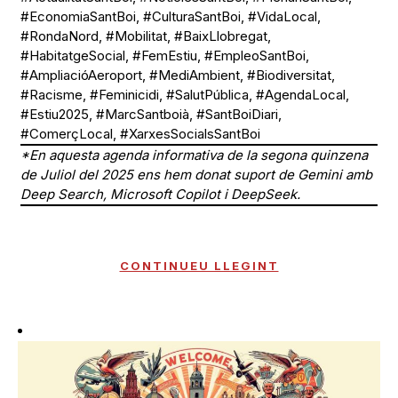
#EconomiaSantBoi, #CulturaSantBoi, #VidaLocal,
#RondaNord, #Mobilitat, #BaixLlobregat,
#HabitatgeSocial, #FemEstiu, #EmpleoSantBoi,
#AmpliacióAeroport, #MediAmbient, #Biodiversitat,
#Racisme, #Feminicidi, #SalutPública, #AgendaLocal,
#Estiu2025, #MarcSantboià, #SantBoiDiari,
#ComerçLocal, #XarxesSocialsSantBoi
*En aquesta agenda informativa de la segona quinzena
de Juliol del 2025 ens hem donat suport de Gemini amb
Deep Search, Microsoft Copilot i DeepSeek.
CONTINUEU LLEGINT