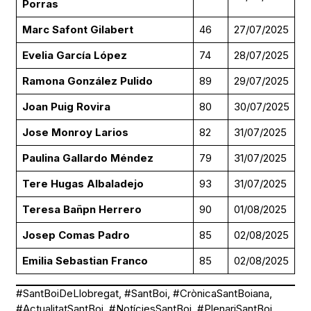
Porras
Marc Safont Gilabert
46
27/07/2025
Evelia García López
74
28/07/2025
Ramona González Pulido
89
29/07/2025
Joan Puig Rovira
80
30/07/2025
Jose Monroy Larios
82
31/07/2025
Paulina Gallardo Méndez
79
31/07/2025
Tere Hugas Albaladejo
93
31/07/2025
Teresa Bañpn Herrero
90
01/08/2025
Josep Comas Padro
85
02/08/2025
Emilia Sebastian Franco
85
02/08/2025
#SantBoiDeLlobregat, #SantBoi, #CrònicaSantBoiana,
#ActualitatSantBoi, #NotíciesSantBoi, #PlenariSantBoi,