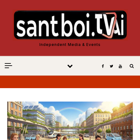
Vés al contingut
Independent Media & Events