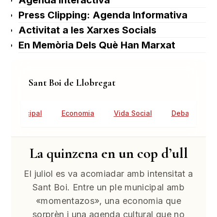
Agenda Interactiva
Press Clipping: Agenda Informativa
Activitat a les Xarxes Socials
En Memòria Dels Què Han Marxat
Sant Boi de Llobregat
tat Municipal
Economia
Vida Social
Debat Públic
La quinzena en un cop d’ull
El juliol es va acomiadar amb intensitat a
Sant Boi. Entre un ple municipal amb
«momentazos», una economia que
sorprèn i una agenda cultural que no