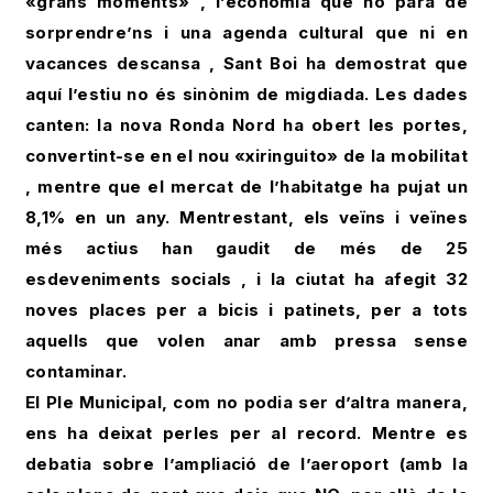
«grans moments» , l’economia que no para de
sorprendre’ns i una agenda cultural que ni en
vacances descansa , Sant Boi ha demostrat que
aquí l’estiu no és sinònim de migdiada. Les dades
canten: la nova Ronda Nord ha obert les portes,
convertint-se en el nou «xiringuito» de la mobilitat
, mentre que el mercat de l’habitatge ha pujat un
8,1% en un any. Mentrestant, els veïns i veïnes
més actius han gaudit de més de 25
esdeveniments socials , i la ciutat ha afegit 32
noves places per a bicis i patinets, per a tots
aquells que volen anar amb pressa sense
contaminar.
El Ple Municipal, com no podia ser d’altra manera,
ens ha deixat perles per al record. Mentre es
debatia sobre l’ampliació de l’aeroport (amb la