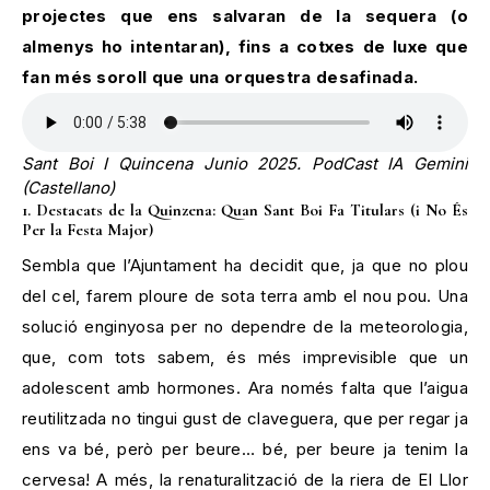
projectes que ens salvaran de la sequera (o
almenys ho intentaran), fins a cotxes de luxe que
fan més soroll que una orquestra desafinada.
Sant Boi I Quincena Junio 2025. PodCast IA Gemini
(Castellano)
1. Destacats de la Quinzena: Quan Sant Boi Fa Titulars (i No És
Per la Festa Major)
Sembla que l’Ajuntament ha decidit que, ja que no plou
del cel, farem ploure de sota terra amb el nou pou. Una
solució enginyosa per no dependre de la meteorologia,
que, com tots sabem, és més imprevisible que un
adolescent amb hormones. Ara només falta que l’aigua
reutilitzada no tingui gust de claveguera, que per regar ja
ens va bé, però per beure… bé, per beure ja tenim la
cervesa! A més, la renaturalització de la riera de El Llor