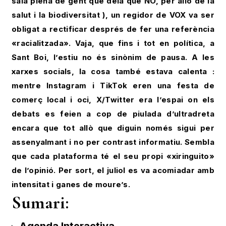
sala plena de gent que deia que NO, per allò de la
salut i la biodiversitat ), un regidor de VOX va ser
obligat a rectificar després de fer una referència
«racialitzada». Vaja, que fins i tot en política, a
Sant Boi, l’estiu no és sinònim de pausa. A les
xarxes socials, la cosa també estava calenta :
mentre Instagram i TikTok eren una festa de
comerç local i oci, X/Twitter era l’espai on els
debats es feien a cop de piulada d’ultradreta
encara que tot allò que diguin només sigui per
assenyalmant i no per contrast informatiu. Sembla
que cada plataforma té el seu propi «xiringuito»
de l’opinió. Per sort, el juliol es va acomiadar amb
intensitat i ganes de moure’s.
Sumari: