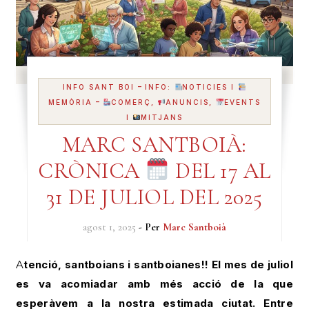
-
INFO SANT BOI
INFO:
NOTICIES I
-
MEMÒRIA
COMERÇ,
ANUNCIS,
EVENTS
I
MITJANS
MARC SANTBOIÀ:
CRÒNICA
DEL 17 AL
31 DE JULIOL DEL 2025
agost 1, 2025
- Per
Marc Santboià
Atenció, santboians i santboianes!! El mes de juliol
es va acomiadar amb més acció de la que
esperàvem a la nostra estimada ciutat. Entre