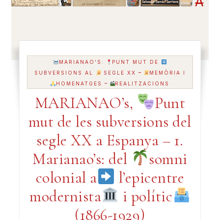
MARIANAO'S:
PUNT MUT DE
-
SUBVERSIONS AL
SEGLE XX
MEMÒRIA I
-
HOMENATGES
REALITZACIONS
MARIANAO’s,
Punt
mut de les subversions del
segle XX a Espanya – 1.
Marianao’s: del
somni
colonial a
l’epicentre
modernista
i polític
(1866-1929)