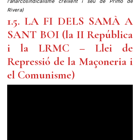
l’anarcosindicalisme creixent i seu de Primo de
Rivera)
1.5. LA FI DELS SAMÀ A
SANT BOI (la II República
i la LRMC – Llei de
Repressió de la Maçoneria i
el Comunisme)