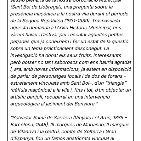
(Sant Boi de Llobregat), una pregunta sobre la
presència maçònica a la nostra vila durant el període
de la Segona República (1931-1939). Traspassada
aquesta demanda a l’Arxiu Històric Municipal, ens
vàrem haver d’activar per rescatar aquelles petites
petjades que ja coneixíem i fer un estat de la qüestió
sobre un tema pràcticament desconegut. La
investigació ha donat els seus fruits, interessants
però potser no tant saborosos com ens hauria agradat
i, ara, amb noves informacions, ja estem en disposició
de parlar de personatges locals i de dos de forans –
estretament vinculats amb Sant Boi–, d’un “triangle”
(cèl·lula maçònica) a la vila i, fins i tot, d’un objecte: un
artístic penjoll, recuperat en una intervenció
arqueològica al jaciment del Benviure.”
…
“Salvador Samá de Sarriera (Vinyols i el Arcs, 1885 –
Barcelona, 1948), III marquès de Marianao, II marquès
de Vilanova i la Geltrú, comte de Solterra i Gran
d’Espanya, fou un famós aristócrata vinculat al