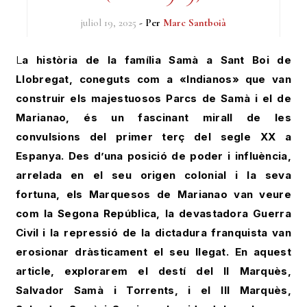
juliol 19, 2025
- Per
Marc Santboià
La història de la família Samà a Sant Boi de
Llobregat, coneguts com a «Indianos»
que van
construir els majestuosos Parcs de Samà i el de
Marianao, és un fascinant mirall de les
convulsions del primer terç del segle XX a
Espanya. Des d’una posició de poder i influència,
arrelada en el seu origen colonial i la seva
fortuna, els Marquesos de Marianao van veure
com la Segona República, la devastadora Guerra
Civil
i la repressió de la dictadura franquista van
erosionar dràsticament el seu llegat. En aquest
article, explorarem el destí del II Marquès,
Salvador Samà i Torrents, i el III Marquès,