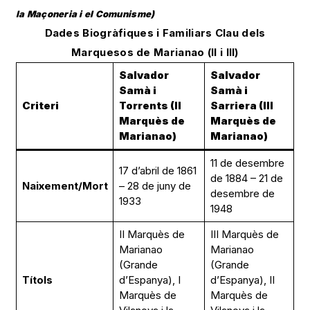
la Maçoneria i el Comunisme)
Dades Biogràfiques i Familiars Clau dels
Marquesos de Marianao (II i III)
Salvador
Salvador
Samà i
Samà i
Criteri
Torrents (II
Sarriera (III
Marquès de
Marquès de
Marianao)
Marianao)
11 de desembre
17 d’abril de 1861
de 1884 – 21 de
Naixement/Mort
– 28 de juny de
desembre de
1933
1948
II Marquès de
III Marquès de
Marianao
Marianao
(Grande
(Grande
Títols
d’Espanya), I
d’Espanya), II
Marquès de
Marquès de