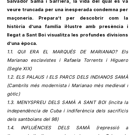
Salvador Samà i Sarriera, la vida del qual es va
veure truncada per una inesperada condemna per
maçoneria. Prepara’t per descobrir com la
història d’una família il·lustre amb presència i
llegat a Sant Boi visualitza les profundes divisions
d’una època.
1.1. QUI ERA EL MARQUÉS DE MARIANAO? Els
Marianao esclavistes i Rafaela Torrents i Higuero
(Segle XIX)
1.2. ELS PALAUS I ELS PARCS DELS INDIANOS SAMÀ
(Cambrils més modernista i Marianao mès medieval i
gòtic)
1.3. MENYSPREU DELS SAMÀ A SANT BOI (incita la
independència de Cuba i indiferència dels sacrificis
dels santboians del 98)
1.4. INFLUÈNCIES DELS SAMÀ (repressió a