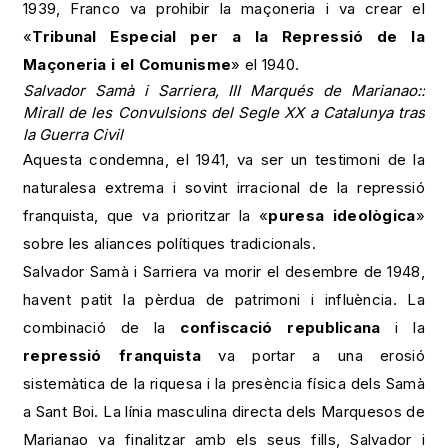
1939, Franco va prohibir la maçoneria i va crear el
«
Tribunal Especial per a la Repressió de la
Maçoneria i el Comunisme
» el 1940.
Salvador Samà i Sarriera, III Marqués de Marianao::
Mirall de les Convulsions del Segle XX a Catalunya tras
la Guerra Civil
Aquesta condemna, el 1941, va ser un testimoni de la
naturalesa extrema i sovint irracional de la repressió
franquista, que va prioritzar la «
puresa ideològica
»
sobre les aliances polítiques tradicionals.
Salvador Samà i Sarriera va morir el desembre de 1948,
havent patit la pèrdua de patrimoni i influència. La
combinació de la
confiscació republicana
i la
repressió franquista
va portar a una erosió
sistemàtica de la riquesa i la presència física dels Samà
a Sant Boi. La línia masculina directa dels Marquesos de
Marianao va finalitzar amb els seus fills, Salvador i