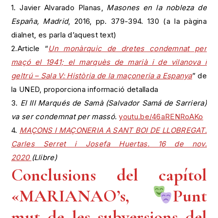
1. Javier Alvarado Planas,
Masones en la nobleza de
España, Madrid
, 2016, pp. 379-394. 130 (a la pàgina
dialnet, es parla d’aquest text)
2.Article “
Un monàrquic de dretes condemnat per
maçó el 1941; el marquès de marià i de vilanova i
geltrú – Sala V: Història de la maçoneria a Espanya
” de
la UNED, proporciona informació detallada
3.
El III Marqués de Samà (Salvador Samá de Sarriera)
va ser condemnat per massó
.
youtu.be/46aRENRoAKo
4.
MAÇONS I MAÇONERIA A SANT BOI DE LLOBREGAT.
Carles Serret i Josefa Huertas. 16 de nov.
2020
(Llibre)
Conclusions del capítol
«MARIANAO’s,
Punt
mut de les subversions del