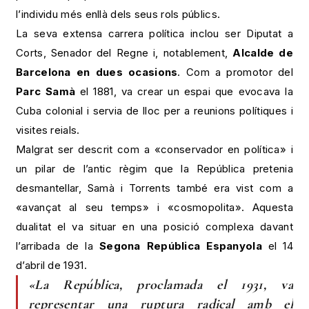
l’individu més enllà dels seus rols públics.
La seva extensa carrera política inclou ser Diputat a
Corts, Senador del Regne i, notablement,
Alcalde de
Barcelona en dues ocasions
. Com a promotor del
Parc Samà
el 1881, va crear un espai que evocava la
Cuba colonial i servia de lloc per a reunions polítiques i
visites reials.
Malgrat ser descrit com a «conservador en política» i
un pilar de l’antic règim que la República pretenia
desmantellar, Samà i Torrents també era vist com a
«avançat al seu temps» i «cosmopolita». Aquesta
dualitat el va situar en una posició complexa davant
l’arribada de la
Segona República Espanyola
el 14
d’abril de 1931.
«La República, proclamada el 1931, va
representar una ruptura radical amb el