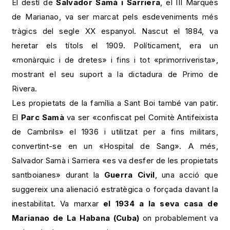
El destí de
Salvador Samà i Sarriera
, el III Marquès
de Marianao, va ser marcat pels esdeveniments més
tràgics del segle XX espanyol. Nascut el 1884, va
heretar els títols el 1909. Políticament, era un
«monàrquic i de dretes» i fins i tot «primorriverista»,
mostrant el seu suport a la dictadura de Primo de
Rivera.
Les propietats de la família a Sant Boi també van patir.
El
Parc Samà
va ser «confiscat pel Comitè Antifeixista
de Cambrils» el 1936 i utilitzat per a fins militars,
convertint-se en un «Hospital de Sang». A més,
Salvador Samà i Sarriera «es va desfer de les propietats
santboianes» durant la
Guerra Civil
, una acció que
suggereix una alienació estratègica o forçada davant la
inestabilitat. Va marxar
el 1934 a la seva casa de
Marianao de La Habana (Cuba)
on probablement va