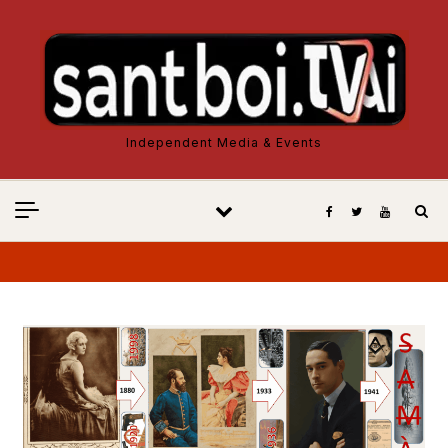
Vés al contingut
Independent Media & Events