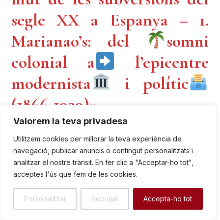
segle XX a Espanya – 1.
Marianao’s: del
somni
colonial a
l’epicentre
modernista
i polític
(1866-1929)»
Valorem la teva privadesa
Aquest article sobre «El Final dels Samà a Sant Boi»
Utilitzem cookies per millorar la teva experiència de
serveix com a culminació dels temes explorats en els
navegació, publicar anuncis o contingut personalitzats i
posts anteriors del capítol «
MARIANAO’s,
Punt mut
analitzar el nostre trànsit. En fer clic a "Acceptar-ho tot",
de les subversions del segle XX a Espanya – 1.
acceptes l'ús que fem de les cookies.
Marianao’s: del
somni colonial a
l’epicentre
modernista
i polític
(1866-1929)
«. La història de
Personalitzar
Rebutjar
Accepta-ho tot
la despossessió i el declivi dels Samà és la prova