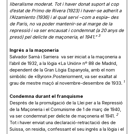
liberalisme moderat. Tot i haver donat suport al cop
d’estat de Primo de Rivera (1923) i haver-se adherit a
l’Alzamiento (1936) i al qual serví –com a espia– des
de París, no va poder mantenir-se al marge de la
repressió i va ser encausat i condemnat (a 20 anys de
3
presó) pel delicte de maçoneria, el 1941.”
Ingrés a la maçoneria
Salvador Samà i Sarriera va ser iniciat a la maçoneria a
l’abril de 1932, a la lògia «La Unión» nº 88 de Madrid,
dependent de la Gran Lògia Espanyola, amb el nom
simbòlic de «Byron».Posteriorment, va ser exaltat al
1
grau de mestre maçó al novembre-desembre de 1933.
Condemna durant el franquisme
Després de la promulgació de la Llei per a la Repressió
de la Maçoneria i el Comunisme de 1 de març de 1940,
2
va ser condemnat per delicte de maçoneria el 1941.
Tot i haver enviat una declaració-retractació des de
Suïssa, on residia, confessant el seu ingrés a la lògia i el