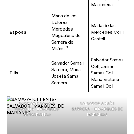
Maçoneria
María de los
Dolores
María de las
Mercedes
Esposa
Mercedes Coll i
Magdalena de
Castell
Sarriera de
3
Miláns
Salvador Samà i
Salvador Samà i
Coll, Jaime
Sarriera, María
Fills
Samà i Coll,
Josefa Samà i
María Victoria
Sarriera
Samà i Coll
SALVADOR SAMA-I-
SALVADOR SAMÀ I
TORRENTS- II MARQUÈS-
SARRIERA – III MARQUÈS DE
DE-MARIANAO
MARIANAO