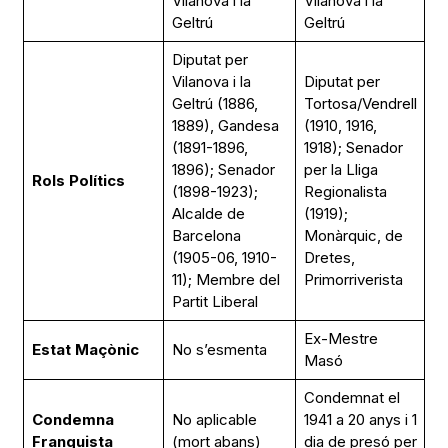
Vilanova i la
Vilanova i la
Geltrú
Geltrú
Diputat per
Vilanova i la
Diputat per
Geltrú (1886,
Tortosa/Vendrell
1889), Gandesa
(1910, 1916,
(1891-1896,
1918); Senador
1896); Senador
per la Lliga
Rols Polítics
(1898-1923);
Regionalista
Alcalde de
(1919);
Barcelona
Monàrquic, de
(1905-06, 1910-
Dretes,
11); Membre del
Primorriverista
Partit Liberal
Ex-Mestre
Estat Maçònic
No s’esmenta
Masó
Condemnat el
Condemna
No aplicable
1941 a 20 anys i 1
Franquista
(mort abans)
dia de presó per