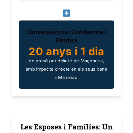
Conseqüència: Condemna i
Pèrdua
20 anys i 1 dia
de presó per delicte de Maçoneria,
amb impacte directe en els seus béns
a Marianao.
Les Esposes i Famílies: Un