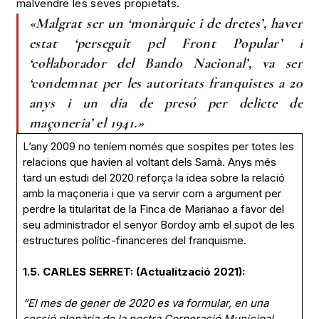
malvendre les seves propietats.
«Malgrat ser un ‘monàrquic i de dretes’, haver
estat ‘perseguit pel Front Popular’ i
‘col·laborador del Bando Nacional’, va ser
‘condemnat per les autoritats franquistes a 20
anys i un dia de presó per delicte de
maçoneria’ el 1941.»
L’any 2009 no teníem només que sospites per totes les
relacions que havien al voltant dels Samà. Anys més
tard un estudi del 2020 reforça la idea sobre la relació
amb la maçoneria i que va servir com a argument per
perdre la titularitat de la Finca de Marianao a favor del
seu administrador el senyor Bordoy amb el supot de les
estructures polític-financeres del franquisme.
1.5. CARLES SERRET: (Actualització 2021):
“El mes de gener de 2020 es va formular, en una
sessió plenària de la nostra Corporació Municipal