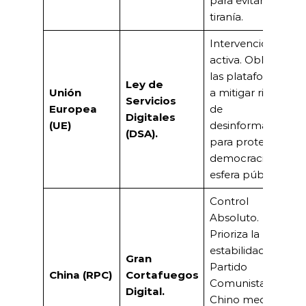
para evitar la
tiranía.
Intervención
activa. Obliga a
las plataformas
Ley de
Unión
a mitigar riesgos
Servicios
Europea
de
Digitales
(UE)
desinformación
(DSA).
para proteger la
democracia y la
esfera pública.
Control
Absoluto.
Prioriza la
estabilidad del
Gran
Partido
China (RPC)
Cortafuegos
Comunista
Digital.
Chino mediante