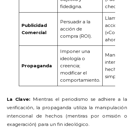
fidedigna.
checking).
Llamadas a l
Persuadir a la
Publicidad
acción
acción de
Comercial
(«Compra
compra (ROI).
ahora»).
Imponer una
Manipulació
ideología o
intencional 
Propaganda
creencia;
hechos y
modificar el
simplificació
comportamiento.
La Clave:
Mientras el periodismo se adhiere a la
verificación, la propaganda utiliza la manipulación
intencional de hechos (mentiras por omisión o
exageración) para un fin ideológico.