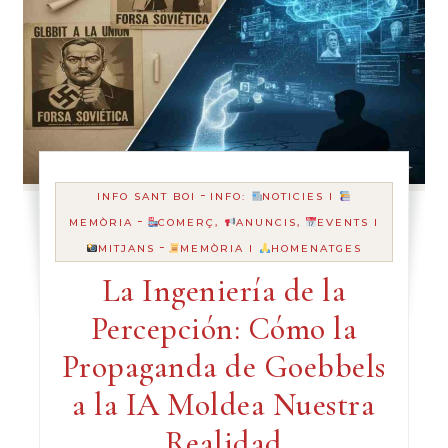
-
INFO SANT BOI
INFO:
NOTICIES I
-
MEMÒRIA
COMERÇ,
ANUNCIS,
EVENTS I
-
MITJANS
MEMÒRIA I
HOMENATGES
La Ingeniería de la
Percepción: Cómo la
Propaganda de Goebbels
a la IA Moldea Nuestra
Realidad