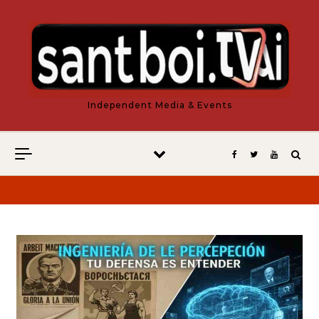
Vés al contingut
Independent Media & Events