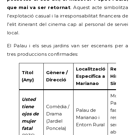
que mai va ser retornat
. Aquest acte simbolitza
l’explotació casual i la irresponsabilitat financera de
l’elit itinerant del cinema cap al personal de servei
local.
El Palau i els seus jardins van ser escenaris per a
tres produccions confirmades:
Localització
Ressalt
Títol
Gènere /
Específica a
Històric /
(Any)
Direcció
Marianao
Sinopsi
Mostra el
Usted
Palau com
tiene
Comèdia /
Palau de
fastuosa
ojos de
Drama
Marianao i
residència
mujer
(Jardiel
Entorn Rural
senyorial ju
fatal
Poncela)
abans de l