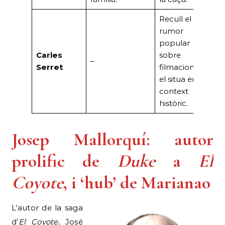
Recull el
Dir
rumor
AH
popular
deta
Carles
sobre
–
trà
Serret
filmacions i
de 
el situa en
Car
context
(197
històric.
Josep Mallorquí: autor
prolific de
Duke
a
El
Coyote
, i ‘hub’ de Marianao
L’autor de la saga
d’
El Coyote
, José