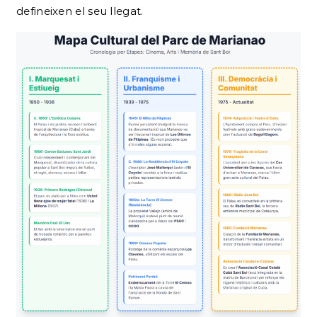
defineixen el seu llegat.