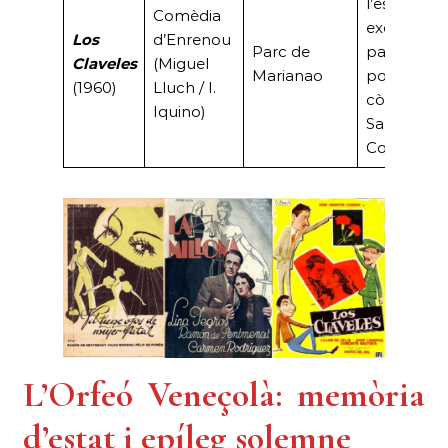
l’escenari
Comèdia
exòtic del
Los
d’Enrenou
Parc de
parc amb 
Claveles
(Miguel
Marianao
popular tri
(1960)
Lluch / I.
còmic Zori
Iquino)
Santos i
Codeso.
L’Orfeó Veneçolà: memòria
d’estat i epíleg solemne