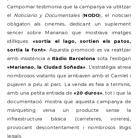
Campomar testimonia que la campanya va utilitzar
el
Noticiario y Documentales
(
NODO
), el noticiari
obligatori als cinemes, dedicant un suplement
sencer sobre Marianao que mostrava imatges
idíl·liques:
«sortia el lago, sortien els patos,
sortia la font»
. Aquesta promoció es va realitzar
amb insistència a
Ràdio Barcelona
sota l’eslògan
«Marianao, la Ciudad Soñada»
. L’estratègia atreia
nombrosos visitants que arribaven amb el Carrilet i
pujaven a peu al parc. La venda es feia a terminis,
amb una petita entrada de
«20 duros»
, tot i que la
documentació mostra que aquesta campanya de
màrqueting venia un producte sense la
infraestructura bàsica (carreteres, voreres),
provocant descontentament i nombrosos litigis
legals.