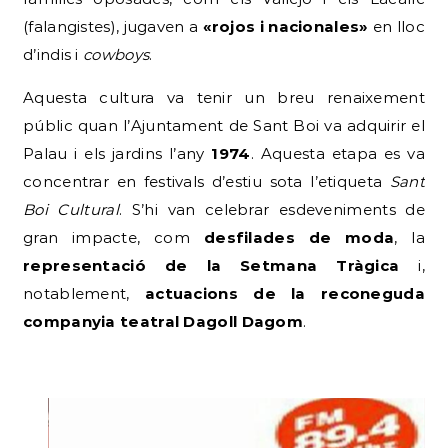
(falangistes), jugaven a
«rojos i nacionales»
en lloc
d’indis i
cowboys
.
Aquesta cultura va tenir un breu renaixement
públic quan l’Ajuntament de Sant Boi va adquirir el
Palau i els jardins l’any
1974
. Aquesta etapa es va
concentrar en festivals d’estiu sota l’etiqueta
Sant
Boi Cultural
. S’hi van celebrar esdeveniments de
gran impacte, com
desfilades de moda
, la
representació de la Setmana Tràgica
i,
notablement,
actuacions de la reconeguda
companyia teatral Dagoll Dagom
.