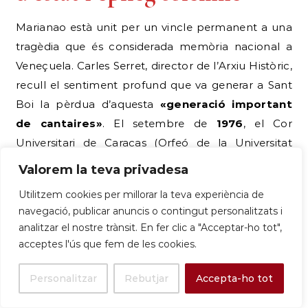
Marianao està unit per un vincle permanent a una
tragèdia que és considerada memòria nacional a
Veneçuela. Carles Serret, director de l’Arxiu Històric,
recull el sentiment profund que va generar a Sant
Boi la pèrdua d’aquesta
«generació important
de cantaires»
. El setembre de
1976
, el Cor
Universitari de Caracas (Orfeó de la Universitat
Central de Veneçuela) es dirigia cap a Marianao per
Valorem la teva privadesa
actuar al XII Dia Internacional del Cant Coral. L’avió
Utilitzem cookies per millorar la teva experiència de
militar Hèrcules C-130H veneçolà que els
navegació, publicar anuncis o contingut personalitzats i
transportava es va estavellar prop de la Base Aèria
analitzar el nostre trànsit. En fer clic a "Acceptar-ho tot",
de Lajes, a les Açores (Portugal), morint els 68
acceptes l'ús que fem de les cookies.
ocupants.
Personalitzar
Rebutjar
Accepta-ho tot
El dia que havien d’actuar al Palau de Marianao, es
va celebrar un homenatge solemne i emotiu: es va