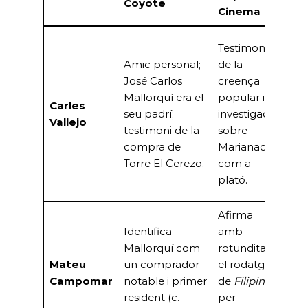
Coyote
Cla
Cinema
Coe
Testimoni
de 
Amic personal;
de la
sign
José Carlos
creença
opo
Mallorquí era el
popular i la
Carles
Torr
seu padrí;
investigació
Vallejo
Cer
testimoni de la
sobre
a c
compra de
Marianao
reu
Torre El Cerezo.
com a
cla
plató.
deb
Afirma
Ges
Identifica
amb
l’u
Mallorquí com
rotunditat
Bor
Mateu
un comprador
el rodatge
tes
Campomar
notable i primer
de
Filipines
l’es
resident (c.
per
urb