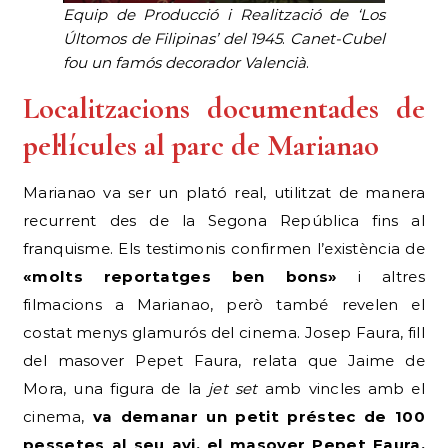
Equip de Producció i Realització de ‘Los
Últomos de Filipinas’ del 1945
.
Canet-Cubel
fou un famós decorador Valencià
.
Localitzacions documentades de
pel·lícules al parc de Marianao
Marianao va ser un plató real, utilitzat de manera
recurrent des de la Segona República fins al
franquisme. Els testimonis confirmen l’existència de
«molts reportatges ben bons»
i altres
filmacions a Marianao, però també revelen el
costat menys glamurós del cinema. Josep Faura, fill
del masover Pepet Faura, relata que Jaime de
Mora, una figura de la
jet set
amb vincles amb el
cinema,
va demanar un petit préstec de 100
pessetes al seu avi, el masover Pepet Faura,