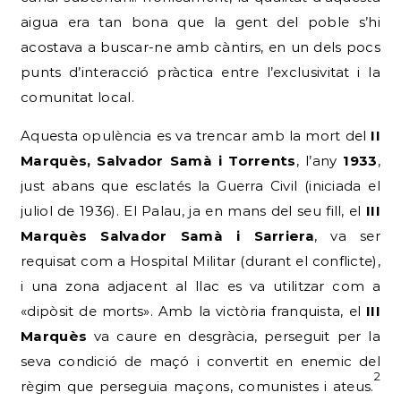
aigua era tan bona que la gent del poble s’hi
acostava a buscar-ne amb càntirs, en un dels pocs
punts d’interacció pràctica entre l’exclusivitat i la
comunitat local.
Aquesta opulència es va trencar amb la mort del
II
Marquès, Salvador Samà i Torrents
, l’any
1933
,
just abans que esclatés la Guerra Civil (iniciada el
juliol de 1936). El Palau, ja en mans del seu fill, el
III
Marquès Salvador Samà i Sarriera
, va ser
requisat com a Hospital Militar (durant el conflicte),
i una zona adjacent al llac es va utilitzar com a
«dipòsit de morts». Amb la victòria franquista, el
III
Marquès
va caure en desgràcia, perseguit per la
seva condició de maçó i convertit en enemic del
2
règim que perseguia maçons, comunistes i ateus.