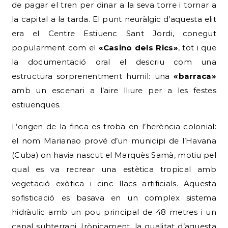
de pagar el tren per dinar a la seva torre i tornar a
la capital a la tarda. El punt neuràlgic d’aquesta elit
era el Centre Estiuenc Sant Jordi, conegut
popularment com el
«Casino dels Rics»
, tot i que
la documentació oral el descriu com una
estructura sorprenentment humil: una
«barraca»
amb un escenari a l’aire lliure per a les festes
estiuenques.
L’origen de la finca es troba en l’herència colonial:
el nom Marianao prové d’un municipi de l’Havana
(Cuba) on havia nascut el Marquès Samà, motiu pel
qual es va recrear una estètica tropical amb
vegetació exòtica i cinc llacs artificials. Aquesta
sofisticació es basava en un complex sistema
hidràulic amb un pou principal de 48 metres i un
canal subterrani. Irònicament, la qualitat d’aquesta