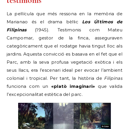
testimonis
La pel·lícula que més ressona en la memòria de
Marianao és el drama bèl·lic
Los Últimos de
Filipinas
(1945). Testimonis com Mateu
Campomar, gestor de la finca, asseguraven
categòricament que el rodatge havia tingut lloc als
jardins. Aquesta convicció es basava en el fet que el
Parc, amb la seva profusa vegetació exòtica i els
seus llacs, era l’escenari ideal per evocar l’ambient
colonial i tropical. Per tant, la història de
Filipinas
funciona com un
«platò imaginari»
que valida
l’excepcionalitat estètica del parc.