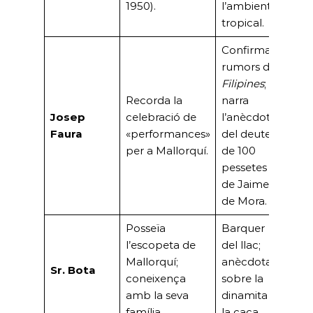
1950).
l’ambient
pio
tropical.
Confirma
rumors de
Mas
Filipines
;
tes
Recorda la
narra
uso
Josep
celebració de
l’anècdota
Pal
Faura
«performances»
del deute
la G
per a Mallorquí.
de 100
(ho
pessetes
mili
de Jaime
de Mora.
Posseïa
Barquer
Rep
l’escopeta de
del llac;
de l
Mallorquí;
anècdota
Sr. Bota
d’oc
coneixença
sobre la
inf
amb la seva
dinamita i
la f
família.
la caça.