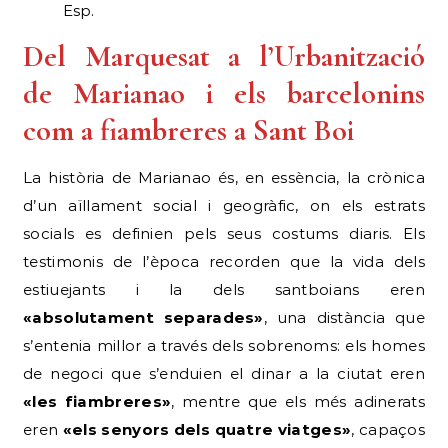
Esp.
Del Marquesat a l’Urbanització
de Marianao i els barcelonins
com a fiambreres a Sant Boi
La història de Marianao és, en essència, la crònica
d’un aïllament social i geogràfic, on els estrats
socials es definien pels seus costums diaris. Els
testimonis de l’època recorden que la vida dels
estiuejants i la dels santboians eren
«absolutament separades»
, una distància que
s’entenia millor a través dels sobrenoms: els homes
de negoci que s’enduien el dinar a la ciutat eren
«les fiambreres»
, mentre que els més adinerats
eren
«els senyors dels quatre viatges»
, capaços