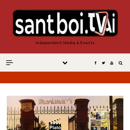
Vés al contingut
Independent Media & Events