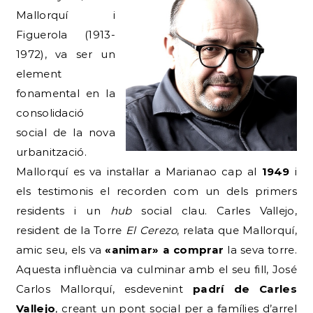
Mallorquí i
Figuerola (1913-
1972), va ser un
element
fonamental en la
consolidació
social de la nova
urbanització.
Mallorquí es va instal·lar a Marianao cap al
1949
i
els testimonis el recorden com un dels primers
residents i un
hub
social clau. Carles Vallejo,
resident de la Torre
El Cerezo
, relata que Mallorquí,
amic seu, els va
«animar» a comprar
la seva torre.
Aquesta influència va culminar amb el seu fill, José
Carlos Mallorquí, esdevenint
padrí de Carles
Vallejo
, creant un pont social per a famílies d’arrel