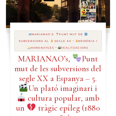
MARIANAO'S:
PUNT MUT DE
-
SUBVERSIONS AL
SEGLE XX
MEMÒRIA I
-
HOMENATGES
REALITZACIONS
MARIANAO’s,
Punt
mut de les subversions del
segle XX a Espanya – 5.
Un plató imaginari i
cultura popular, amb
un
tràgic epíleg (1880