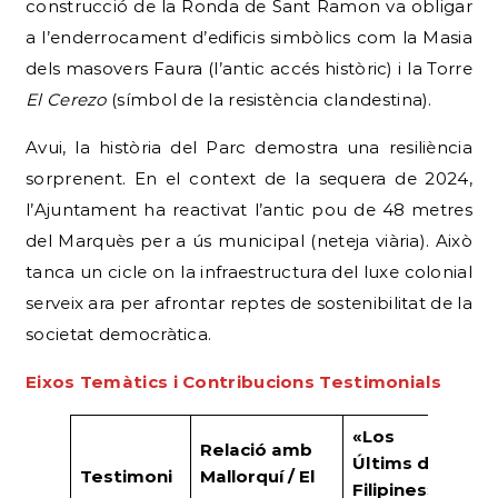
construcció de la Ronda de Sant Ramon va obligar
a l’enderrocament d’edificis simbòlics com la Masia
dels masovers Faura (l’antic accés històric) i la Torre
El Cerezo
(símbol de la resistència clandestina).
Avui, la història del Parc demostra una resiliència
sorprenent. En el context de la sequera de 2024,
l’Ajuntament ha reactivat l’antic pou de 48 metres
del Marquès per a ús municipal (neteja viària). Això
tanca un cicle on la infraestructura del luxe colonial
serveix ara per afrontar reptes de sostenibilitat de la
societat democràtica.
Eixos Temàtics i Contribucions Testimonials
«Los
Relació amb
Co
Últims de
Testimoni
Mallorquí / El
Soc
Filipines» /