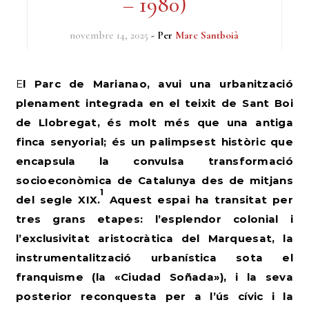
– 1980)
novembre 14, 2025
- Per
Marc Santboià
El Parc de Marianao, avui una urbanització
plenament integrada en el teixit de Sant Boi
de Llobregat, és molt més que una antiga
finca senyorial; és un palimpsest històric que
encapsula la convulsa transformació
socioeconòmica de Catalunya des de mitjans
1
del segle XIX.
Aquest espai ha transitat per
tres grans etapes: l’esplendor colonial i
l’exclusivitat aristocràtica del Marquesat, la
instrumentalització urbanística sota el
franquisme (la «Ciudad Soñada»), i la seva
posterior reconquesta per a l’ús cívic i la