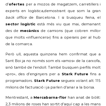
d’
ofertes
per a mozos de magatzem, carretillers i
experts en logística,demostrant que som la gran
back office
de Barcelona. I si busqueu feina, el
sector logístic
està més viu que mai, demanant
des de
mecànics
de camions (que cobren millor
que molts «influencers») fins a operaris per al hub
de la comarca.
Però ull, aquesta quinzena hem confirmat que a
Sant Boi ja no només som els «amos» de la carxofa,
sinó també de l’endoll. També busquen perfils molt
«pro», des d’enginyers per a
Stark Future
fins a
programadors.
Stark Future
segueix volant alt: 115
milions de facturació i ja parlen d’anar a la borsa.
Mentrestant, a
Mercabarna-flor
han anat de bòlit:
2,3 milions de roses han sortit d’aquí cap a les mans