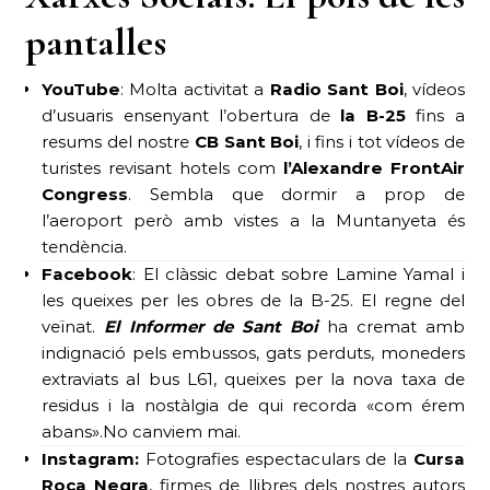
pantalles
YouTube
: Molta activitat a
Radio Sant Boi
, vídeos
d’usuaris ensenyant l’obertura de
la B-25
fins a
resums del nostre
CB Sant Boi
, i fins i tot vídeos de
turistes revisant hotels com
l’Alexandre FrontAir
Congress
. Sembla que dormir a prop de
l’aeroport però amb vistes a la Muntanyeta és
tendència.
Facebook
: El clàssic debat sobre Lamine Yamal i
les queixes per les obres de la B-25. El regne del
veïnat.
El Informer de Sant Boi
ha cremat amb
indignació pels embussos, gats perduts, moneders
extraviats al bus L61, queixes per la nova taxa de
residus i la nostàlgia de qui recorda «com érem
abans».No canviem mai.
Instagram:
Fotografies espectaculars de la
Cursa
Roca Negra
, firmes de llibres dels nostres autors