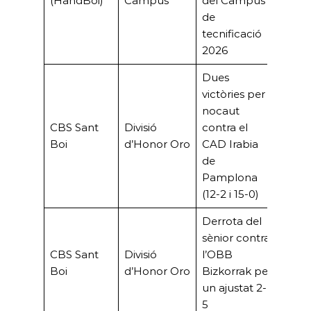
(HandBoi)
Campus
del Campus
de
tecnificació
2026
Dues
victòries per
nocaut
CBS Sant
Divisió
contra el
Boi
d’Honor Oro
CAD Irabia
de
Pamplona
(12-2 i 15-0)
Derrota del
sènior contra
CBS Sant
Divisió
l’OBB
Boi
d’Honor Oro
Bizkorrak per
un ajustat 2-
5