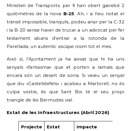
Ministeri de Transports: per fi han obert gairebé 2
quilòmetres de la nova
B-25
. Ah, i si heu notat el
trànsit impossible, tranquils, podeu anar per la C-32
i la B-20 sense haver de trucar a un advocat per fer
testament abans d’entrar a la rotonda de la
Parellada, un autèntic
escape room
tot el mes.
Això sí, l’Ajuntament ja ha avisat que hi ha uns
senyals «fantasma» que et porten a ramals que
encara són un desert de sorra. Si veieu un senyal
que diu «Castelldefels» i acabeu a Martorell, no és
culpa vostra, és que Sant Boi té el seu propi
triangle de les Bermudes vial.
Estat de les Infraestructures (Abril 2026)
Projecte
Estat
Impacte