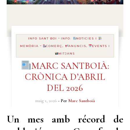
-
INFO SANT BOI
INFO:
NOTICIES I
-
MEMÒRIA
COMERÇ,
ANUNCIS,
EVENTS I
MITJANS
MARC SANTBOIÀ:
CRÒNICA D’ABRIL
DEL 2026
maig 1, 2026
- Per
Marc Santboià
Un mes amb récord de