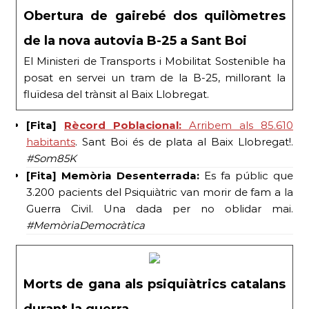
Obertura de gairebé dos quilòmetres
de la nova autovia B-25 a Sant Boi
El Ministeri de Transports i Mobilitat Sostenible ha
posat en servei un tram de la B-25, millorant la
fluïdesa del trànsit al Baix Llobregat.
[Fita]
Rècord Poblacional:
Arribem als 85.610
habitants
. Sant Boi és de plata al Baix Llobregat!.
#Som85K
[Fita] Memòria Desenterrada:
Es fa públic que
3.200 pacients del Psiquiàtric van morir de fam a la
Guerra Civil. Una dada per no oblidar mai.
#MemòriaDemocràtica
Morts de gana als psiquiàtrics catalans