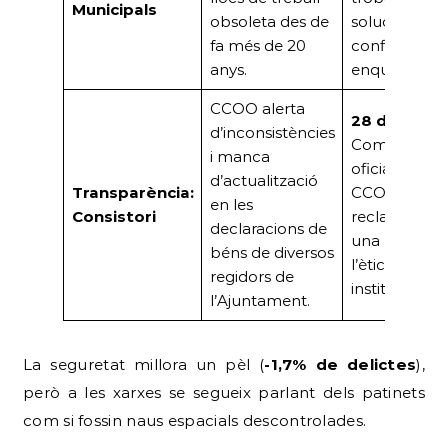
Municipals
obsoleta des de
solució al
fa més de 20
conflicte
anys.
enquistat.
CCOO alerta
28 d’abril:
d’inconsistències
Comunicat
i manca
oficial de
d’actualització
Transparència:
CCOO
en les
Consistori
reclamant
declaracions de
una revisió d
béns de diversos
l’ètica públic
regidors de
institucional.
l’Ajuntament.
La seguretat millora un pèl (
-1,7% de delictes
),
però a les xarxes se segueix parlant dels patinets
com si fossin naus espacials descontrolades.