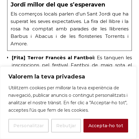
Jordi millor del que s’esperaven
Els comerços locals parlen d’un Sant Jordi que ha
superat les seves expectatives. La fira del llibre i la
rosa ha comptat amb parades de les llibreries
Barbus i Abacus i de les floristeries Torrents i
Amore.
[Fita] Terror Francès al Fantboi:
Es tanquen les
inscripcions pel festival Fantboi de maig sota el
lema «Vive Le Guillotine!».
#Fantboi2026
Valorem la teva privadesa
Utilitzem cookies per millorar la teva experiència de
navegació, publicar anuncis o contingut personalitzats i
analitzar el nostre trànsit. En fer clic a "Acceptar-ho tot",
acceptes l'ús que fem de les cookies.
Personalitzar
Rebutjar
Accepta-ho tot
Xarxes Socials (Digital Trends)