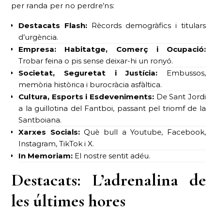
per randa per no perdre’ns:
Destacats Flash:
Rècords demogràfics i titulars
d’urgència.
Empresa: Habitatge, Comerç i Ocupació:
Trobar feina o pis sense deixar-hi un ronyó.
Societat, Seguretat i Justícia:
Embussos,
memòria històrica i burocràcia asfàltica.
Cultura, Esports i Esdeveniments:
De Sant Jordi
a la guillotina del Fantboi, passant pel triomf de la
Santboiana.
Xarxes Socials:
Què bull a Youtube, Facebook,
Instagram, TikTok i X.
In Memoriam:
El nostre sentit adéu.
Destacats: L’adrenalina de
les últimes hores