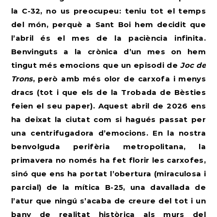
la C-32, no us preocupeu: teniu tot el temps
del món, perquè a Sant Boi hem decidit que
l’abril és el mes de la paciència infinita.
Benvinguts a la crònica d’un mes on hem
tingut més emocions que un episodi de
Joc de
Trons
, però amb més olor de carxofa i menys
dracs (tot i que els de la Trobada de Bèsties
feien el seu paper). Aquest abril de 2026 ens
ha deixat la ciutat com si hagués passat per
una centrifugadora d’emocions. En la nostra
benvolguda perifèria metropolitana, la
primavera no només ha fet florir les carxofes,
sinó que ens ha portat l’obertura (miraculosa i
parcial) de la mítica B-25, una davallada de
l’atur que ningú s’acaba de creure del tot i un
bany de realitat històrica als murs del