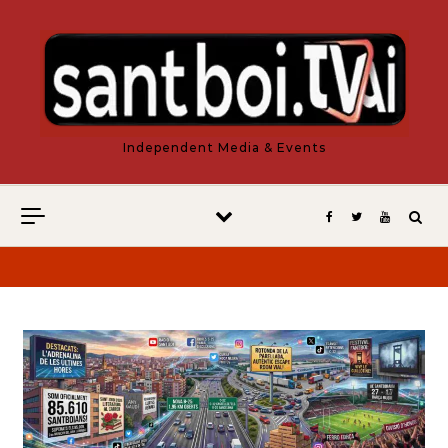
Vés al contingut
Independent Media & Events