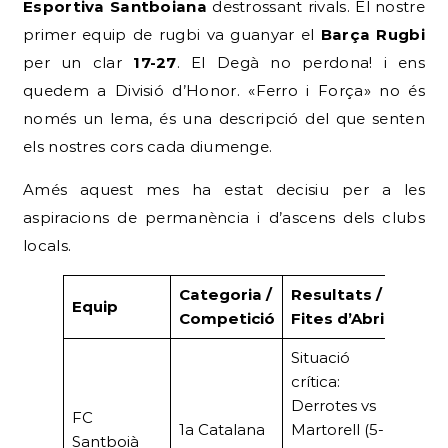
Esportiva Santboiana
destrossant rivals. El nostre
primer equip de rugbi va guanyar el
Barça Rugbi
per un clar
17-27
. El Degà no perdona! i ens
quedem a Divisió d’Honor. «Ferro i Força» no és
només un lema, és una descripció del que senten
els nostres cors cada diumenge.
Amés aquest mes ha estat decisiu per a les
aspiracions de permanència i d’ascens dels clubs
locals.
Categoria /
Resultats /
Equip
Competició
Fites d’Abril
Situació
crítica:
Derrotes vs
FC
1a Catalana
Martorell (5-
Santboià