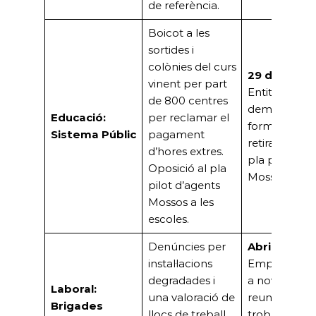
de referència.
Boicot a les
sortides i
colònies del curs
29 d’abril:
vinent per part
Entitats
de 800 centres
demanen
Educació:
per reclamar el
formalment 
Sistema Públic
pagament
retirada del
d’hores extres.
pla pilot de
Oposició al pla
Mossos.
pilot d’agents
Mossos a les
escoles.
Denúncies per
Abril 2026:
instal·lacions
Emplaçame
degradades i
a noves
Laboral:
una valoració de
reunions per
Brigades
llocs de treball
trobar una