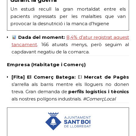
durant la guerra
Un estudi recull la gran mortaldat entre els
pacients ingressats per les malalties que van
provocar la desnutrició i la manca d’higiene
Dada del moment:
8,4% d’atur registrat aquest
tancament
. 166 aturats menys, però seguim al
capdavant negatiu de la comarca.
Empresa (Habitatge i Comerç)
[Fita] El Comerç Batega:
El
Mercat de Pagès
s’arrel·la als barris mentre els lloguers no donen
treva. Gran demanda de
perfils logístics i tècnics
als nostres polígons industrials.
#ComerçLocal