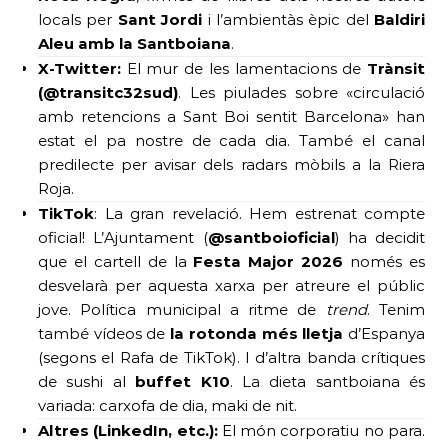
locals per
Sant Jordi
i l’ambientàs èpic del
Baldiri
Aleu amb la Santboiana
.
X-Twitter:
El mur de les lamentacions de
Trànsit
(@transitc32sud)
. Les piulades sobre «circulació
amb retencions a Sant Boi sentit Barcelona» han
estat el pa nostre de cada dia. També el canal
predilecte per avisar dels radars mòbils a la Riera
Roja.
TikTok
: La gran revelació. Hem estrenat compte
oficial! L’Ajuntament (
@santboioficial
) ha decidit
que el cartell de la
Festa Major 2026
només es
desvelarà per aquesta xarxa per atreure el públic
jove. Política municipal a ritme de
trend
. Tenim
també vídeos de
la rotonda més lletja
d’Espanya
(segons el Rafa de TikTok). I d’altra banda crítiques
de sushi al
buffet K10
. La dieta santboiana és
variada: carxofa de dia, maki de nit.
Altres (LinkedIn, etc.):
El món corporatiu no para.