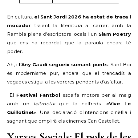
En cultura,
el Sant Jordi 2026 ha estat de traca i
mocador
traient la literatura al carrer, amb la
Rambla plena d’escriptors locals i un
Slam Poetry
que ens ha recordat que la paraula encara té
poder.
Ah, i
l’Any Gaudí segueix sumant punts
: Sant Boi
és modernisme pur, encara que el trencadís a
vegades estigui a les voreres pendents d’asfaltar.
El
Festival Fantboi
escalfa motors per al maig
amb un
leitmotiv
que fa calfreds:
«Vive Le
Guillotine!»
. Una declaració d’intencions cinèfila i
sagnant que omplirà els cinemes Can Castellet.
Xarxes Socials: El pols de les