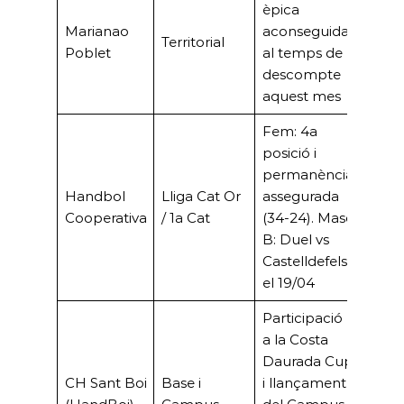
èpica
Marianao
aconseguida
Territorial
Poblet
al temps de
descompte
aquest mes
Fem: 4a
posició i
permanència
Handbol
Lliga Cat Or
assegurada
Cooperativa
/ 1a Cat
(34-24). Masc
B: Duel vs
Castelldefels
el 19/04
Participació
a la Costa
Daurada Cup
CH Sant Boi
Base i
i llançament