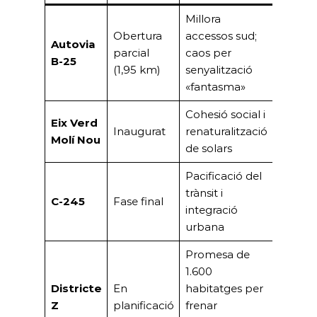
Millora
Obertura
accessos sud;
Autovia
parcial
caos per
B-25
(1,95 km)
senyalització
«fantasma»
Cohesió social i
Eix Verd
Inaugurat
renaturalització
Molí Nou
de solars
Pacificació del
trànsit i
C-245
Fase final
integració
urbana
Promesa de
1.600
Districte
En
habitatges per
Z
planificació
frenar