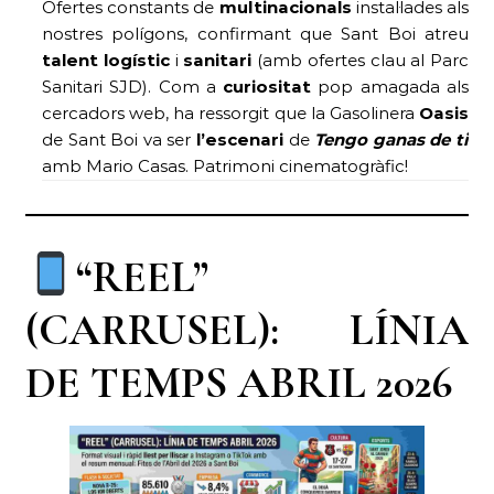
Ofertes constants de
multinacionals
instal·lades als
nostres polígons, confirmant que Sant Boi atreu
talent logístic
i
sanitari
(amb ofertes clau al Parc
Sanitari SJD). Com a
curiositat
pop amagada als
cercadors web, ha ressorgit que la Gasolinera
Oasis
de Sant Boi va ser
l’escenari
de
Tengo ganas de ti
amb Mario Casas. Patrimoni cinematogràfic!
“REEL”
(CARRUSEL): LÍNIA
DE TEMPS ABRIL 2026