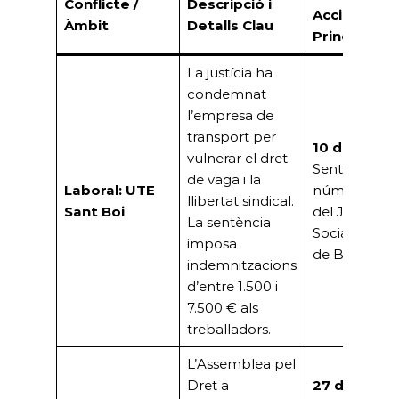
Conflicte /
Descripció i
Accions
Àmbit
Detalls Clau
Principals
La justícia ha
condemnat
l’empresa de
transport per
10 d’abril:
vulnerar el dret
Sentència
de vaga i la
Laboral: UTE
núm. 91/202
llibertat sindical.
Sant Boi
del Jutjat
La sentència
Social núm. 
imposa
de Barcelona
indemnitzacions
d’entre 1.500 i
7.500 € als
treballadors.
L’Assemblea pel
Dret a
27 d’abril: