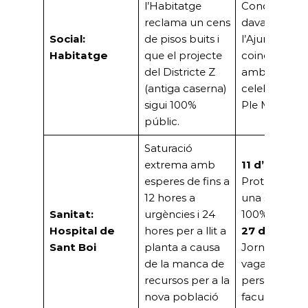
l’Habitatge
Concentraci
reclama un cens
davant
Social:
de pisos buits i
l’Ajuntament
Habitatge
que el projecte
coincidint
del Districte Z
amb la
(antiga caserna)
celebració de
sigui 100%
Ple Municipal
públic.
Saturació
extrema amb
11 d’abril:
esperes de fins a
Protesta per
12 hores a
una sanitat
Sanitat:
urgències i 24
100% pública
Hospital de
hores per a llit a
27 d’abril:
Sant Boi
planta a causa
Jornada de
de la manca de
vaga de
recursos per a la
personal
nova població
facultatiu.