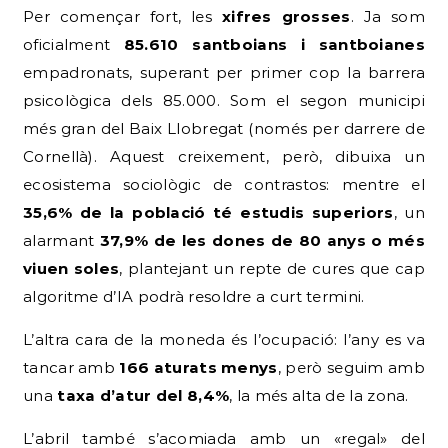
Per començar fort, les
xifres grosses
. Ja som
oficialment
85.610 santboians i santboianes
empadronats, superant per primer cop la barrera
psicològica dels 85.000. Som el segon municipi
més gran del Baix Llobregat (només per darrere de
Cornellà). Aquest creixement, però, dibuixa un
ecosistema sociològic de contrastos: mentre el
35,6% de la població té estudis superiors
, un
alarmant
37,9% de les dones de 80 anys o més
viuen soles
, plantejant un repte de cures que cap
algoritme d’IA podrà resoldre a curt termini.
L’altra cara de la moneda és l’ocupació: l’any es va
tancar amb
166 aturats menys
, però seguim amb
una
taxa d’atur del 8,4%
, la més alta de la zona.
L’abril també s’acomiada amb un «regal» del