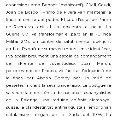
connexions amb Bennet (‘manicomi’), Güell, Gaudí,
Joan de Borbó i Primo de Rivera van mantenir la
finca al centre del poder. El cop d’estat de Primo
de Rivera va tenir el seu epicentre al palau. La
Guerra Civil va transformar el parc en la «Clínica
Militar 2M», un centre de salut mental què junt
amb el Psiquiàtric sumaven morts sense identificar,
i va acollir breument una escola de comandament
del «Frente de Juventudes». Joan March,
patrocinador de Franco, va facilitar l’adquisició de
la finca per Abdón Bordoy per un milió de
pessetes, iniciant la seva parcel·lació. La postguerra
va veure la coexistència de nacionals espanyolistes
de la Falange, una reduïda colònia alemanya-
suïssa, la clandestinitat antifranquista i l’embrionari
catalanisme, origen de la Diada del 1976. La