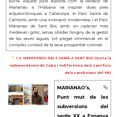
sucre. Aquest post explora com la vibració de
Marianao a l’Habana va inspirar dues joies
arquitectòniques a Catalunya: el Parc Samà de
Cambrils, amb una inclinació modernista, i el Parc
Marianao de Sant Boi, amb un caràcter més
medieval i gòtic, sense oblidar l’enginy de la gestió
de les seves aigües, tot plegat emmarcat en el
complex context de la seva prosperitat colonial.
1.3. MENYSPREU DELS SAMÀ A SANT BOI (incita la
independència de Cuba i indiferència dels sacrificis
dels santboians del 98)
MARIANAO’s,
Punt mut de les
subversions del
segle XX a Espanya