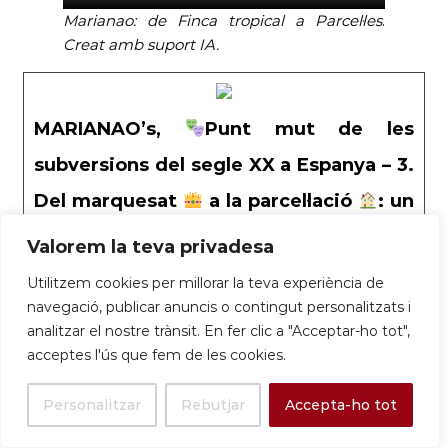
Marianao: de Finca tropical a Parcel·les
.
Creat amb suport IA.
MARIANAO’s,
Punt mut de les
subversions del segle XX a Espanya – 3.
Del marquesat
a la parcel·lació
: un
negoci amb ombres
franquistes –
Valorem la teva privadesa
SantBoi[.Tv]ai
Utilitzem cookies per millorar la teva experiència de
La història de la Finca de Marianao (Sant Boi de
navegació, publicar anuncis o contingut personalitzats i
Llobregat) és una lliçó magistral de com es van
analitzar el nostre trànsit. En fer clic a "Acceptar-ho tot",
consolidar les noves elits del règim franquista.
acceptes l'ús que fem de les cookies.
Després de la Guerra Civil, el Tercer Marquès de
Marianao, amb les seves connexions
Personalitzar
Rebutjar
Accepta-ho tot
monàrquiques, es va convertir en l’objectiu
perfecte del nou aparell repressiu. El règim va