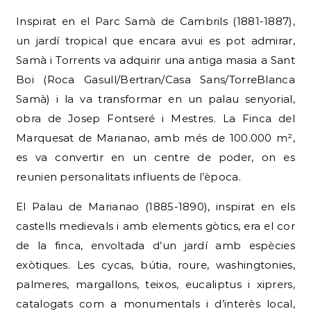
Inspirat en el Parc Samà de Cambrils (1881-1887),
un jardí tropical que encara avui es pot admirar,
Samà i Torrents va adquirir una antiga masia a Sant
Boi (Roca Gasull/Bertran/Casa Sans/TorreBlanca
Samà) i la va transformar en un palau senyorial,
obra de Josep Fontseré i Mestres. La Finca del
Marquesat de Marianao, amb més de 100.000 m²,
es va convertir en un centre de poder, on es
reunien personalitats influents de l’època.
El Palau de Marianao (1885-1890), inspirat en els
castells medievals i amb elements gòtics, era el cor
de la finca, envoltada d’un jardí amb espècies
exòtiques. Les cycas, bútia, roure, washingtonies,
palmeres, margallons, teixos, eucaliptus i xiprers,
catalogats com a monumentals i d’interès local,