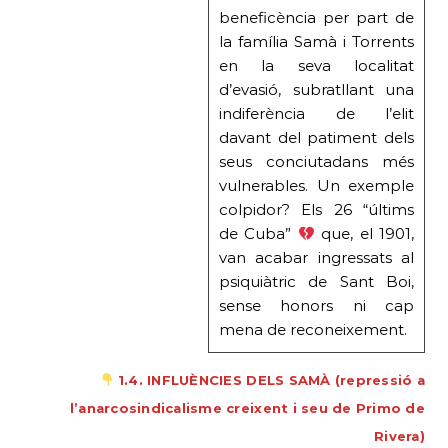
beneficència per part de
la família Samà i Torrents
en la seva localitat
d’evasió, subratllant una
indiferència de l’elit
davant del patiment dels
seus conciutadans més
vulnerables. Un exemple
colpidor? Els 26 “últims
de Cuba”
que, el 1901,
van acabar ingressats al
psiquiàtric de Sant Boi,
sense honors ni cap
mena de reconeixement.
1.4. INFLUÈNCIES DELS SAMÀ (repressió a
l’anarcosindicalisme creixent i seu de Primo de
Rivera)