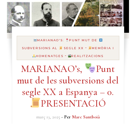
MARIANAO'S:
PUNT MUT DE
-
SUBVERSIONS AL
SEGLE XX
MEMÒRIA I
-
HOMENATGES
REALITZACIONS
MARIANAO’s,
Punt
mut de les subversions del
segle XX a Espanya – 0.
PRESENTACIÓ
març 13, 2025
- Per
Marc Santboià