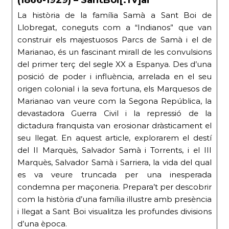
(1866-1929) – SantBoi[.Tv]ai
La història de la família Samà a Sant Boi de
Llobregat, coneguts com a “Indianos” que van
construir els majestuosos Parcs de Samà i el de
Marianao, és un fascinant mirall de les convulsions
del primer terç del segle XX a Espanya. Des d’una
posició de poder i influència, arrelada en el seu
origen colonial i la seva fortuna, els Marquesos de
Marianao van veure com la Segona República, la
devastadora Guerra Civil i la repressió de la
dictadura franquista van erosionar dràsticament el
seu llegat. En aquest article, explorarem el destí
del II Marquès, Salvador Samà i Torrents, i el III
Marquès, Salvador Samà i Sarriera, la vida del qual
es va veure truncada per una inesperada
condemna per maçoneria. Prepara’t per descobrir
com la història d’una família il·lustre amb presència
i llegat a Sant Boi visualitza les profundes divisions
d’una època.