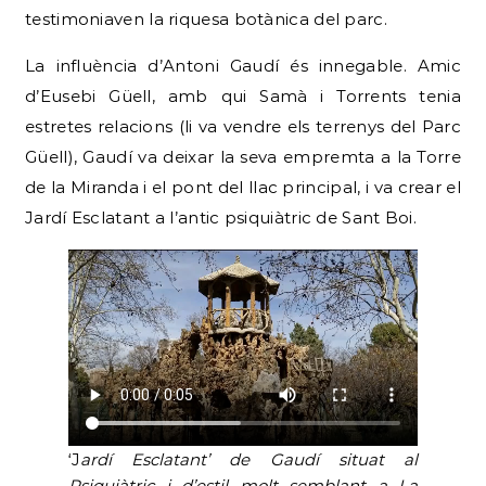
testimoniaven la riquesa botànica del parc.
La influència d’Antoni Gaudí és innegable. Amic
d’Eusebi Güell, amb qui Samà i Torrents tenia
estretes relacions (li va vendre els terrenys del Parc
Güell), Gaudí va deixar la seva empremta a la Torre
de la Miranda i el pont del llac principal, i va crear el
Jardí Esclatant a l’antic psiquiàtric de Sant Boi.
‘J
ardí Esclatant’ de Gaudí situat al
Psiquiàtric i d’estil molt semblant a La