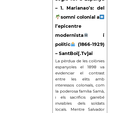
– 1. Marianao’s: del
somni colonial a
l’epicentre
modernista
i
polític
(1866-1929)
– SantBoi[.Tv]ai
La pèrdua de les colònies
espanyoles el 1898 va
evidenciar el contrast
entre les elits amb
interessos colonials, com
la poderosa família Samà,
i els sacrificis gairebé
invisibles dels soldats
locals. Mentre Salvador