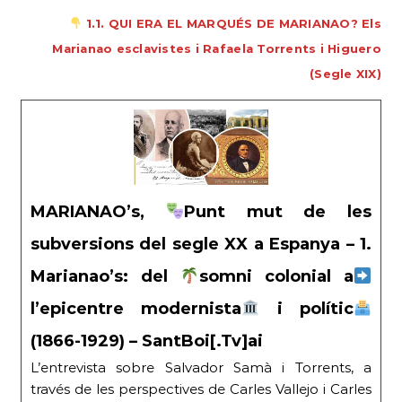
1.1. QUI ERA EL MARQUÉS DE MARIANAO? Els
Marianao esclavistes i Rafaela Torrents i Higuero
(Segle XIX)
MARIANAO’s,
Punt mut de les
subversions del segle XX a Espanya – 1.
Marianao’s: del
somni colonial a
l’epicentre modernista
i polític
(1866-1929) – SantBoi[.Tv]ai
L’entrevista sobre Salvador Samà i Torrents, a
través de les perspectives de Carles Vallejo i Carles