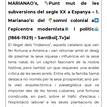
MARIANAO’s,
Punt mut de les
subversions del segle XX a Espanya – 1.
Marianao’s: del
somni colonial a
l’epicentre modernista
i polític
(1866-1929) – SantBoi[.Tv]ai
El llegat dels “Indianos”, aquells catalans que van
fer fortuna a Amèrica i van retornar amb el desig
de plasmar la seva riquesa i influència en la seva
terra natal, és un capítol fascinant de la nostra
història, però també un que requereix una anàlisi
crítica de les seves arrels. Entre ells, la família Samà
destaca no només per la seva prosperitat, sinó per
la visió arquitectònica i paisatgística que va
importar des de les terres cubanes, una fortuna
construïda, en part, sobre el tràfic d’esclaus i
l’explotació laboral a les seves plantacions de