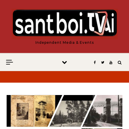
Vés al contingut
Independent Media & Events