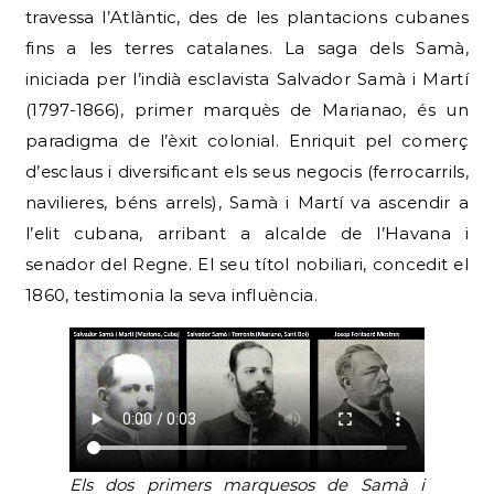
travessa l’Atlàntic, des de les plantacions cubanes
fins a les terres catalanes. La saga dels Samà,
iniciada per l’indià esclavista Salvador Samà i Martí
(1797-1866), primer marquès de Marianao, és un
paradigma de l’èxit colonial. Enriquit pel comerç
d’esclaus i diversificant els seus negocis (ferrocarrils,
navilieres, béns arrels), Samà i Martí va ascendir a
l’elit cubana, arribant a alcalde de l’Havana i
senador del Regne. El seu títol nobiliari, concedit el
1860, testimonia la seva influència.
Els dos primers marquesos de Samà i