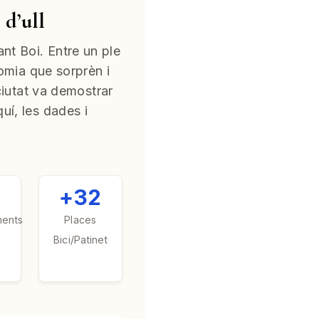
 d’ull
ant Boi. Entre un ple
mia que sorprèn i
ciutat va demostrar
uí, les dades i
+
+32
ments
Places
Bici/Patinet