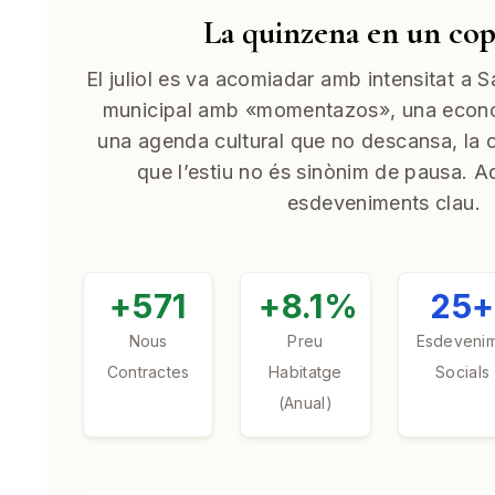
La quinzena en un cop
El juliol es va acomiadar amb intensitat a S
municipal amb «momentazos», una econo
una agenda cultural que no descansa, la 
que l’estiu no és sinònim de pausa. Aq
esdeveniments clau.
+571
+8.1%
25
Nous
Preu
Esdeveni
Contractes
Habitatge
Socials
(Anual)