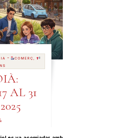
-
IA
COMERÇ,
NS
IÀ:
7 AL 31
2025
à