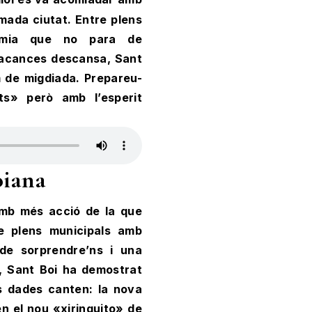
mada ciutat. Entre plens
nomia que no para de
 vacances descansa, Sant
m de migdiada. Prepareu-
s» però amb l’esperit
oiana
amb més acció de la que
e plens municipals amb
de sorprendre’ns i una
, Sant Boi ha demostrat
es dades canten: la nova
n el nou «xiringuito» de