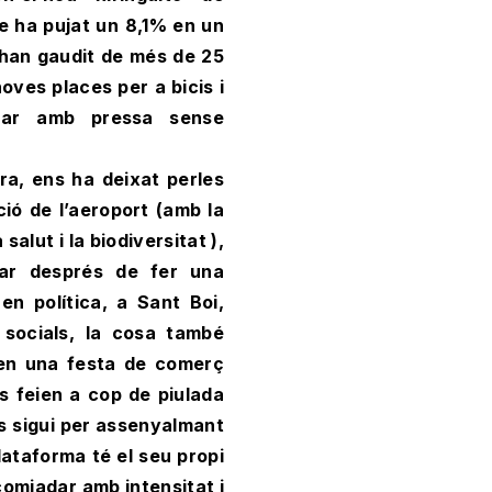
ge ha pujat un 8,1% en un
 han gaudit de més de 25
noves places per a bicis i
anar amb pressa sense
ra, ens ha deixat perles
ció de l’aeroport (amb la
salut i la biodiversitat ),
car després de fer una
 en política, a Sant Boi,
 socials, la cosa també
ren una festa de comerç
es feien a cop de piulada
és sigui per assenyalmant
lataforma té el seu propi
 acomiadar amb intensitat i