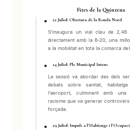
Fites de la Quinzena
22 Juliol: Obertura de la Ronda Nord
S’inaugura un vial clau de 2,4
directament amb la B-20, una millor
a la mobilitat en tota la comarca del
24 Juliol: Ple Municipal Intens
La sessió va abordar des dels serv
debats sobre sanitat, habitatge
l’aeroport, culminant amb una
racisme que va generar controvèrsia
forçada.
29 Juliol: Impuls a l’Habitatge i l’Ocupac