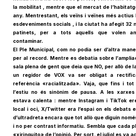
la mobilitat , mentre que el mercat de l’habitat
any. Mentrestant, els veïns i veïnes més actius
esdeveniments socials , i la ciutat ha afegit 32 
patinets, per a tots aquells que volen 
contaminar.
El Ple Municipal, com no podia ser d’altra mane
per al record. Mentre es debatia sobre l’amplia
sala plena de gent que deia que NO, per allò de la 
un regidor de VOX va ser obligat a rectifi
referència «racialitzada». Vaja, que fins i tot
l’estiu no és sinònim de pausa. A les xarxes
estava calenta : mentre Instagram i TikTok e
local i oci, X/Twitter era l’espai on els debats 
d’ultradreta encara que tot allò que diguin nom
i no per contrast informatiu. Sembla que cada p
«xiringuito» de l’opinió. Per sort, el juliol es va