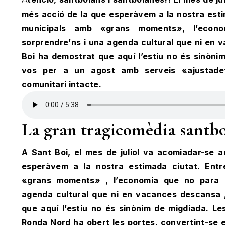
més acció de la que esperàvem a la nostra esti
municipals amb «grans moments», l’eco
sorprendre’ns i una agenda cultural que ni en
Boi ha demostrat que aquí l’estiu no és sinòni
vos per a un agost amb serveis «ajustadet
comunitari intacte.
La gran tragicomèdia santb
A Sant Boi, el mes de juliol va acomiadar-se 
esperàvem a la nostra estimada ciutat. Entr
«grans moments» , l’economia que no para 
agenda cultural que ni en vacances descansa 
que aquí l’estiu no és sinònim de migdiada. L
Ronda Nord ha obert les portes, convertint-se e