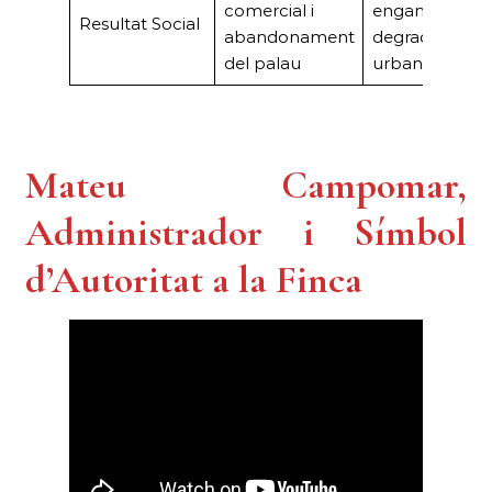
comercial i
engany i
Resultat Social
abandonament
degradació
del palau
urbana
Mateu Campomar,
Administrador i Símbol
d’Autoritat a la Finca