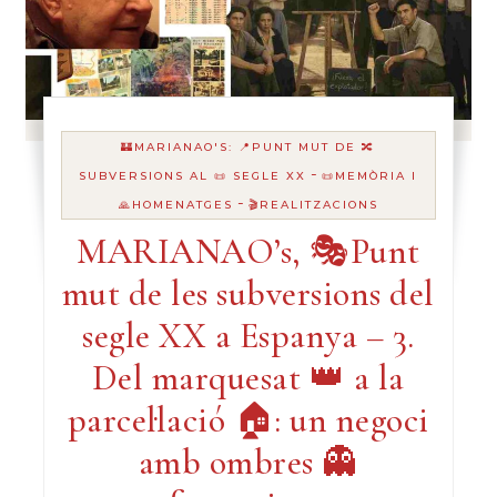
🏰MARIANAO'S: 📍PUNT MUT DE 🔀
-
SUBVERSIONS AL 📜 SEGLE XX
📜MEMÒRIA I
-
🙏HOMENATGES
🎬REALITZACIONS
MARIANAO’s, 🎭Punt
mut de les subversions del
segle XX a Espanya – 3.
Del marquesat 👑 a la
parcel·lació 🏠: un negoci
amb ombres 👻