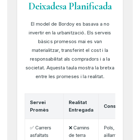
Deixadesa Planificada
El model de Bordoy es basava a no
invertir en la urbanització. Els serveis
bàsics promesos mai es van
materialitzar, transferint el cost i la
responsabilitat als compradors i a la
societat. Aquesta taula mostra la bretxa
entre les promeses i la realitat.
Servei
Realitat
Conseqüència
Promès
Entregada
✅ Carrers
❌ Camins
Pols, fang i
asfaltats
de terra
aïllament