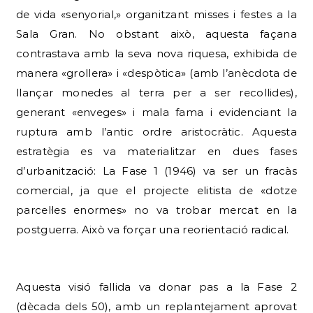
de vida «senyorial,» organitzant misses i festes a la
Sala Gran. No obstant això, aquesta façana
contrastava amb la seva nova riquesa, exhibida de
manera «grollera» i «despòtica» (amb l’anècdota de
llançar monedes al terra per a ser recollides),
generant «enveges» i mala fama i evidenciant la
ruptura amb l’antic ordre aristocràtic. Aquesta
estratègia es va materialitzar en dues fases
d’urbanització: La Fase 1 (1946) va ser un fracàs
comercial, ja que el projecte elitista de «dotze
parcel·les enormes» no va trobar mercat en la
postguerra. Això va forçar una reorientació radical.
Aquesta visió fallida va donar pas a la Fase 2
(dècada dels 50), amb un replantejament aprovat