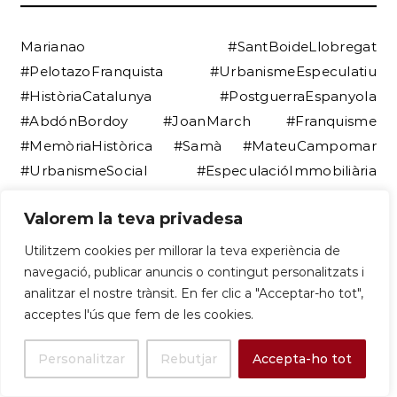
Marianao #SantBoideLlobregat
#PelotazoFranquista #UrbanismeEspeculatiu
#HistòriaCatalunya #PostguerraEspanyola
#AbdónBordoy #JoanMarch #Franquisme
#MemòriaHistòrica #Samà #MateuCampomar
#UrbanismeSocial #EspeculacióImmobiliària
#Llobregat #HistòriaLocal #DeixadesaUrbana
Valorem la teva privadesa
#PionerUrbanisme #PodcastHistòria
#CiutatSomniada #LitigisUrbanístics
Utilitzem cookies per millorar la teva experiència de
navegació, publicar anuncis o contingut personalitzats i
analitzar el nostre trànsit. En fer clic a "Acceptar-ho tot",
acceptes l'ús que fem de les cookies.
Referències:
Personalitzar
Rebutjar
Accepta-ho tot
Entrevista del 2009 de Carles Vallejo
(SantBoi.Tv) a Carles Serret (AHMSB)