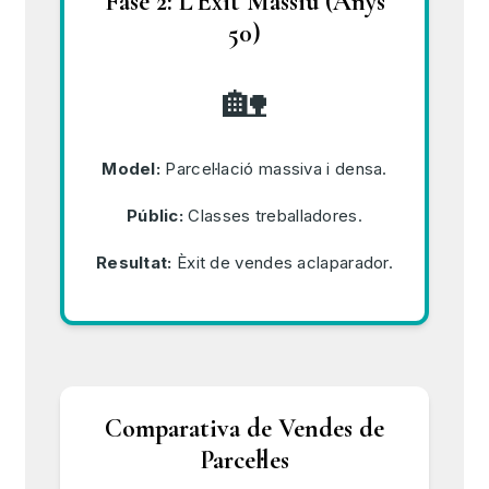
Fase 2: L'Èxit Massiu (Anys
50)
🏡
Model:
Parcel·lació massiva i densa.
Públic:
Classes treballadores.
Resultat:
Èxit de vendes aclaparador.
Comparativa de Vendes de
Parcel·les