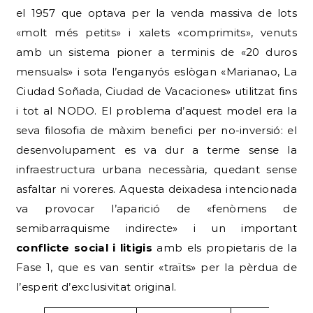
el 1957 que optava per la venda massiva de lots
«molt més petits» i xalets «comprimits», venuts
amb un sistema pioner a terminis de «20 duros
mensuals» i sota l’enganyós eslògan «Marianao, La
Ciudad Soñada, Ciudad de Vacaciones» utilitzat fins
i tot al NODO. El problema d’aquest model era la
seva filosofia de màxim benefici per no-inversió: el
desenvolupament es va dur a terme sense la
infraestructura urbana necessària, quedant sense
asfaltar ni voreres. Aquesta deixadesa intencionada
va provocar l’aparició de «fenòmens de
semibarraquisme indirecte» i un important
conflicte social i litigis
amb els propietaris de la
Fase 1, que es van sentir «traïts» per la pèrdua de
l’esperit d’exclusivitat original.