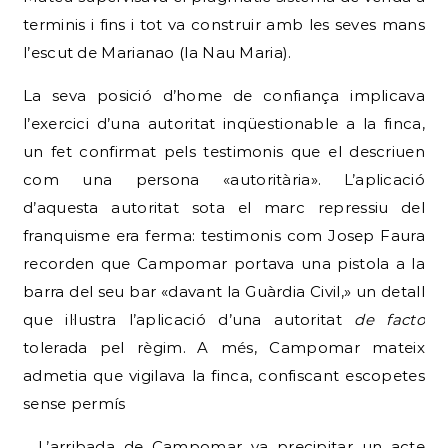
terminis i fins i tot va construir amb les seves mans
l’escut de Marianao (la Nau Maria).
La seva posició d’home de confiança implicava
l’exercici d’una autoritat inqüestionable a la finca,
un fet confirmat pels testimonis que el descriuen
com una persona «autoritària».
L’aplicació
d’aquesta autoritat sota el marc repressiu del
franquisme era ferma: testimonis com Josep Faura
recorden que Campomar portava una pistola a la
barra del seu bar «davant la Guàrdia Civil,» un detall
que il·lustra l’aplicació d’una autoritat
de facto
tolerada pel règim.
A més, Campomar mateix
admetia que vigilava la finca, confiscant escopetes
sense permís
L’arribada de Campomar va precipitar un acte