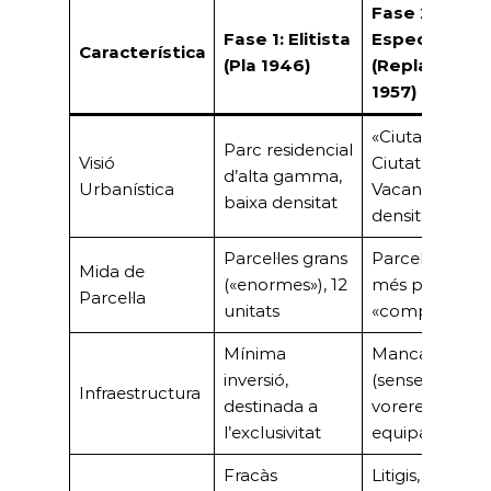
Fase 2:
Fase 1: Elitista
Especulativa
Característica
(Pla 1946)
(Replanteja
1957)
«Ciutat Somiad
Parc residencial
Visió
Ciutat de
d’alta gamma,
Urbanística
Vacances,» alt
baixa densitat
densitat
Parcel·les grans
Parcel·les «mol
Mida de
(«enormes»), 12
més petites» i
Parcel·la
unitats
«comprimides
Mínima
Manca total
inversió,
(sense asfaltar,
Infraestructura
destinada a
voreres,
l’exclusivitat
equipaments)
Fracàs
Litigis, queixes