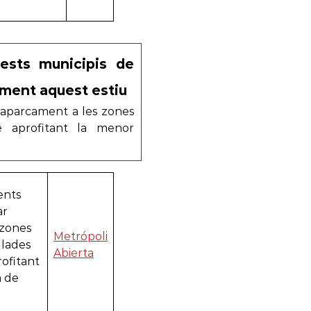
uests municipis de
ament aquest estiu
’aparcament a les zones
 aprofitant la menor
ents
ar
 zones
Metrópoli
lades
Abierta
rofitant
a de