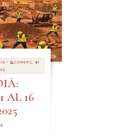
-
IA
COMERÇ,
NS
IÀ:
1 AL 16
025
ià