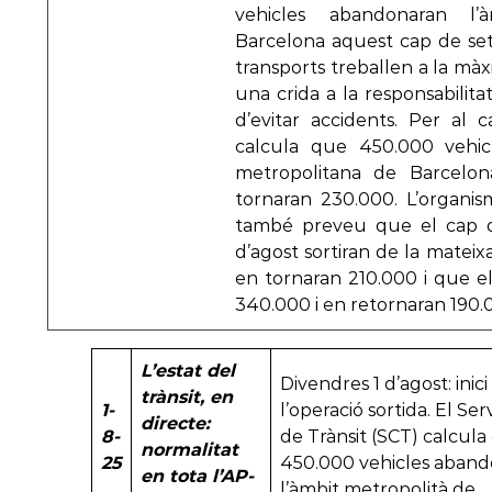
vehicles abandonaran l’
Barcelona aquest cap de se
transports treballen a la màxi
una crida a la responsabilitat
d’evitar accidents. Per al 
calcula que 450.000 vehic
metropolitana de Barcelo
tornaran 230.000. L’organis
també preveu que el cap d
d’agost sortiran de la mateix
en tornaran 210.000 i que el 
340.000 i en retornaran 190.
L’estat del
Divendres 1 d’agost: inici
trànsit, en
1-
l’operació sortida. El Ser
directe:
8-
de Trànsit (SCT) calcula
normalitat
25
450.000 vehicles aban
en tota l’AP-
l’àmbit metropolità de…