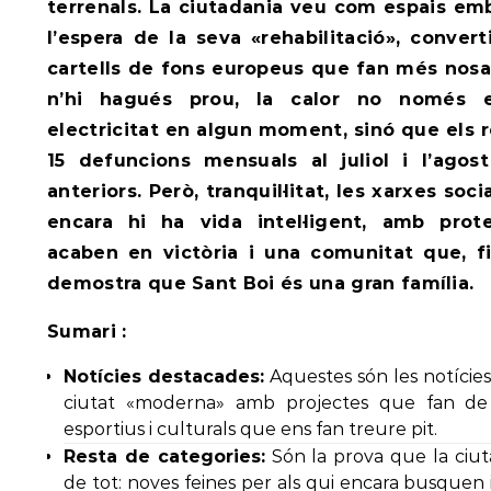
terrenals. La ciutadania veu com espais e
l’espera de la seva «rehabilitació», conve
cartells de fons europeus que fan més nosa 
n’hi hagués prou, la calor no només 
electricitat en algun moment, sinó que els 
15 defuncions mensuals al juliol i l’ag
anteriors. Però, tranquil·litat, les xarxes s
encara hi ha vida intel·ligent, amb pro
acaben en victòria i una comunitat que, fi
demostra que Sant Boi és una gran família.
Sumari :
Notícies destacades:
Aquestes són les notície
ciutat «moderna» amb projectes que fan de f
esportius i culturals que ens fan treure pit.
Resta de categories:
Són la prova que la ciut
de tot: noves feines per als qui encara busquen i 