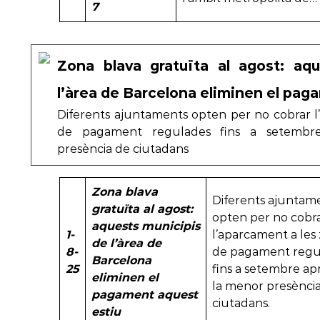
7
Zona blava gratuïta al agost: aq
l’àrea de Barcelona eliminen el pag
Diferents ajuntaments opten per no cobrar l
de pagament regulades fins a setembre
presència de ciutadans
Zona blava
Diferents ajuntam
gratuïta al agost:
opten per no cobr
aquests municipis
1-
l’aparcament a les
de l’àrea de
8-
de pagament regu
Barcelona
25
fins a setembre ap
eliminen el
la menor presènci
pagament aquest
ciutadans.
estiu