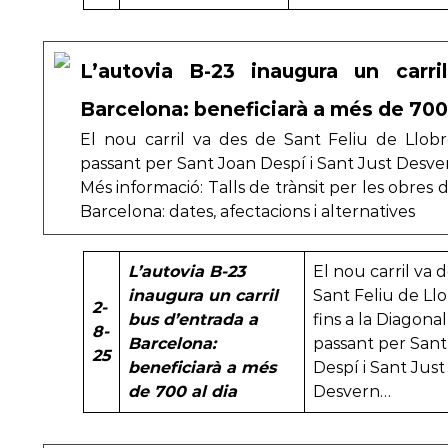
L’autovia B-23 inaugura un carri
Barcelona: beneficiarà a més de 700 
El nou carril va des de Sant Feliu de Llobr
passant per Sant Joan Despí i Sant Just Desve
Més informació: Talls de trànsit per les obres 
Barcelona: dates, afectacions i alternatives
L’autovia B-23
El nou carril va 
inaugura un carril
Sant Feliu de Ll
2-
bus d’entrada a
fins a la Diagonal
8-
Barcelona:
passant per Sant
25
beneficiarà a més
Despí i Sant Just
de 700 al dia
Desvern…