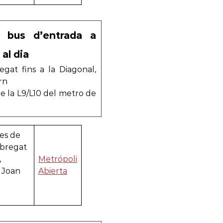
l bus d’entrada a
al dia
egat fins a la Diagonal,
rn
de la L9/L10 del metro de
des de
obregat
,
Metrópoli
 Joan
Abierta