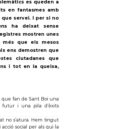
mblemàtics es queden a
rtits en fantasmes amb
que servei. I per si no
ens ha deixat sense
registres mostren unes
ost més que els mesos
ocials ens demostren que
testes ciutadanes que
ns i tot en la queixa,
s que fan de Sant Boi una
utur i una pila d’èxits
at no s’atura. Hem tingut
acció social per als qui la