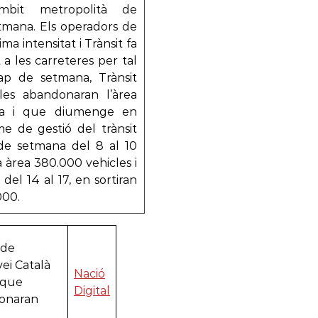
àmbit metropolità de
tmana. Els operadors de
ma intensitat i Trànsit fa
 a les carreteres per tal
cap de setmana, Trànsit
les abandonaran l’àrea
na i que diumenge en
me de gestió del trànsit
e setmana del 8 al 10
a àrea 380.000 vehicles i
del 14 al 17, en sortiran
000.
 de
vei Català
Nació
 que
Digital
donaran