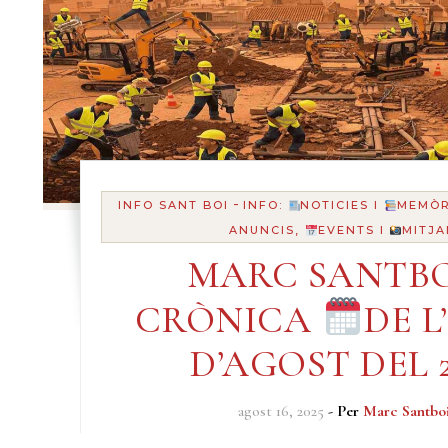
-
INFO SANT BOI
INFO:
NOTICIES I
MEMÒR
ANUNCIS,
EVENTS I
MITJA
MARC SANTBO
CRÒNICA
DE L’
D’AGOST DEL 2
agost 16, 2025
- Per
Marc Santbo