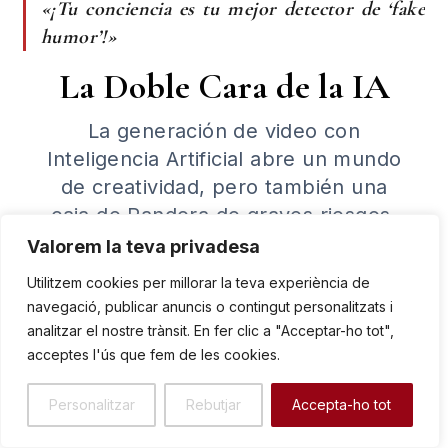
«¡Tu conciencia es tu mejor detector de ‘fake
humor’!»
La Doble Cara de la IA
La generación de video con
Inteligencia Artificial abre un mundo
de creatividad, pero también una
caja de Pandora de graves riesgos.
Esta es la realidad en España.
Valorem la teva privadesa
Utilitzem cookies per millorar la teva experiència de
navegació, publicar anuncis o contingut personalitzats i
El Desfile de la Vergüenza:
analitzar el nostre trànsit. En fer clic a "Acceptar-ho tot",
acceptes l'ús que fem de les cookies.
Usos Nocivos
Personalitzar
Rebutjar
Accepta-ho tot