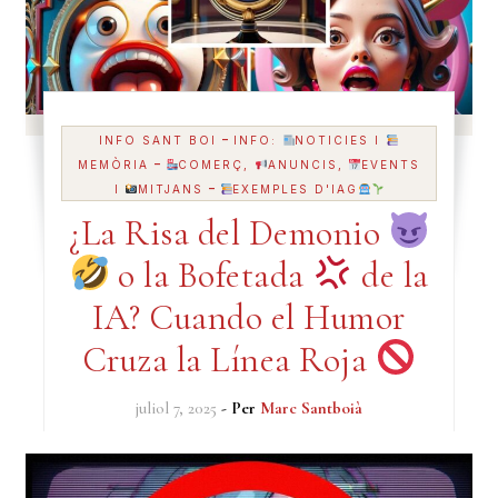
-
INFO SANT BOI
INFO:
NOTICIES I
-
MEMÒRIA
COMERÇ,
ANUNCIS,
EVENTS
-
I
MITJANS
EXEMPLES D'IAG
¿La Risa del Demonio
o la Bofetada
de la
IA? Cuando el Humor
Cruza la Línea Roja
juliol 7, 2025
- Per
Marc Santboià