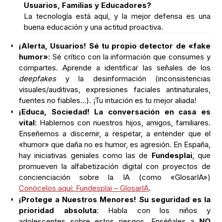
Usuarios, Familias y Educadores?
La tecnología está aquí, y la mejor defensa es una
buena educación y una actitud proactiva.
¡Alerta, Usuarios! Sé tu propio detector de «fake
humor»
: Sé crítico con la información que consumes y
compartes. Aprende a identificar las señales de los
deepfakes
y la desinformación (inconsistencias
visuales/auditivas, expresiones faciales antinaturales,
fuentes no fiables…). ¡Tu intuición es tu mejor aliada!
¡Educa, Sociedad! La conversación en casa es
vital
: Hablemos con nuestros hijos, amigos, familiares.
Enseñemos a discernir, a respetar, a entender que el
«humor» que daña no es humor, es agresión. En España,
hay iniciativas geniales como las de
Fundesplai
, que
promueven la alfabetización digital con proyectos de
concienciación sobre la IA (como «GlosarIA»)
Conócelos aquí: Fundesplai – GlosarIA
.
¡Protege a Nuestros Menores! Su seguridad es la
prioridad absoluta
: Habla con los niños y
adolescentes sobre estos riesgos. Enséñales a
NO