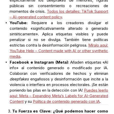
explícitamente los
deepfakes
de menores, figuras
públicas sin consentimiento o recreaciones de
momentos de crisis.
Todos los detalles: TikTok Support
– AI-generated content policy
.
YouTube:
Requiere a los creadores divulgar el
contenido «significativamente alterado o generado
sintéticamente». Aplica etiquetas visibles y puede
penalizar si no se divulga. También tiene políticas
estrictas contra la desinformación peligrosa.
Míralo aquí:
YouTube Help – Content made with AI or other synthetic
media
.
Facebook e Instagram (Meta):
Añaden etiquetas «AI
info» al contenido generado o modificado por IA.
Colaboran con verificadores de hechos y eliminan
deepfakes
engañosos y desinformación que incite a la
violencia o interfiera en procesos electorales. ¡Se están
poniendo las pilas en la detección con IA!
Puedes leerlo
aquí: Meta – Expanding Meta’s Labels for AI-Generated
Content
y su
Política de contenido generado con IA
.
Tu Fuerza es Clave: ¿Qué podemos hacer como