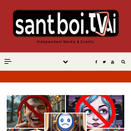
Vés al contingut
Independent Media & Events