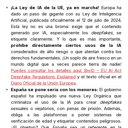
¡La Ley de IA de la UE, ya en marcha!
Europa ha
dado un paso de gigante con su Ley de Inteligencia
Artificial, publicada oficialmente el 12 de julio de 2024.
Esta ley no es una broma: exige que el contenido
generado por IA, especialmente los
deepfakes
, se
etiquete claramente. Y lo que es más importante,
prohíbe directamente ciertos usos de la IA
considerados de alto riesgo o que atentan contra los
derechos fundamentales. ¡Un soplo de aire fresco en un
mundo digital que a veces parece tierra de nadie!
Puedes consultar los detalles aquí: BioID – EU AI Act
Deepfake Regulations Explained
y el texto oficial en el
Diario Oficial de la Unión Europea
.
España se pone seria con los menores:
El gobierno
español ha impulsado una nueva Ley Orgánica que
criminaliza el uso de la IA para crear
deepfakes
sexuales o vejatorios, con penas de prisión. Además,
obliga a las plataformas a poner sistemas de
verificación de edad y etiquetar contenidos peligrosos.
¿El objetivo? Que España sea un referente en la