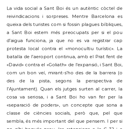
La vida social a Sant Boi és un autèntic còctel de
reivindicacions i sorpreses. Mentre Barcelona es
queixa dels turistes com si fossin plagues bíbliques,
a Sant Boi estem més preocupats per si el pou
d’aigua funciona, ja que no es va registrar cap
protesta local contra el «monocultiu turístic». La
batalla de l’aeroport continua, amb el Prat fent de
«David» contra el «Goliath» de l’expansió, i Sant Boi,
com un bon veí, mirant-s’ho des de la barrera (o
des de la pista, segons la perspectiva de
l’Ajuntament). Quan els jutges surten al carrer, la
cosa va seriosa, i a Sant Boi ho van fer per la
«separació de poders», un concepte que sona a
classe de ciències socials, però que, pel que
sembla, és més important del que pensem. I per si