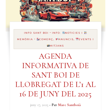
-
INFO SANT BOI
INFO:
NOTICIES I
-
MEMÒRIA
COMERÇ,
ANUNCIS,
EVENTS I
MITJANS
AGENDA
INFORMATIVA DE
SANT BOI DE
LLOBREGAT DE L’1 AL
16 DE JUNY DEL 2025
juny 17, 2025
- Per
Marc Santboià