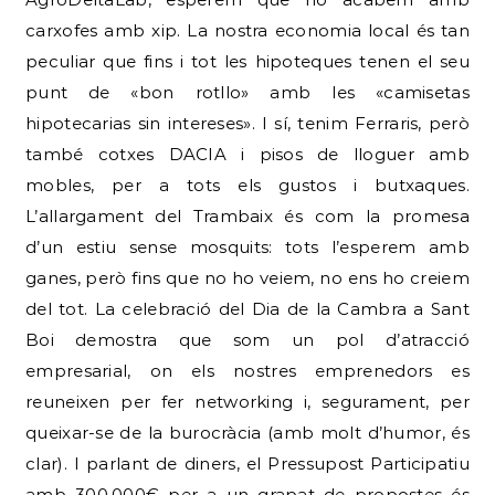
carxofes amb xip. La nostra economia local és tan
peculiar que fins i tot les hipoteques tenen el seu
punt de «bon rotllo» amb les «camisetas
hipotecarias sin intereses». I sí, tenim Ferraris, però
també cotxes DACIA i pisos de lloguer amb
mobles, per a tots els gustos i butxaques.
L’allargament del Trambaix és com la promesa
d’un estiu sense mosquits: tots l’esperem amb
ganes, però fins que no ho veiem, no ens ho creiem
del tot. La celebració del Dia de la Cambra a Sant
Boi demostra que som un pol d’atracció
empresarial, on els nostres emprenedors es
reuneixen per fer networking i, segurament, per
queixar-se de la burocràcia (amb molt d’humor, és
clar). I parlant de diners, el Pressupost Participatiu
amb 300.000€ per a un grapat de propostes és