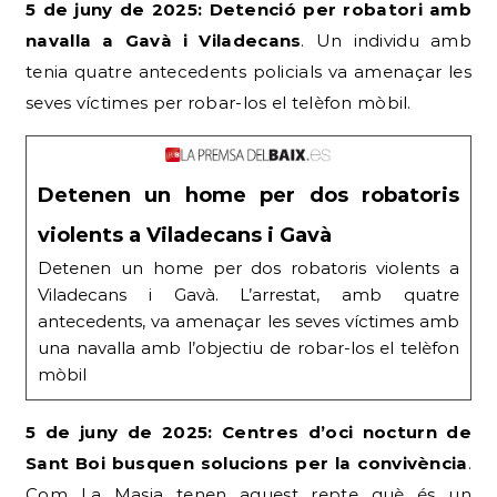
5 de juny de 2025: Detenció per robatori amb
navalla a Gavà i Viladecans
. Un individu amb
tenia quatre antecedents policials va amenaçar les
seves víctimes per robar-los el telèfon mòbil.
Detenen un home per dos robatoris
violents a Viladecans i Gavà
Detenen un home per dos robatoris violents a
Viladecans i Gavà. L’arrestat, amb quatre
antecedents, va amenaçar les seves víctimes amb
una navalla amb l’objectiu de robar-los el telèfon
mòbil
5 de juny de 2025: Centres d’oci nocturn de
Sant Boi busquen solucions per la convivència
.
Com La Masia tenen aquest repte què és un