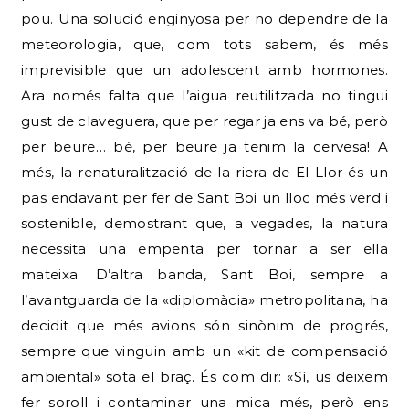
pou. Una solució enginyosa per no dependre de la
meteorologia, que, com tots sabem, és més
imprevisible que un adolescent amb hormones.
Ara només falta que l’aigua reutilitzada no tingui
gust de claveguera, que per regar ja ens va bé, però
per beure… bé, per beure ja tenim la cervesa! A
més, la renaturalització de la riera de El Llor és un
pas endavant per fer de Sant Boi un lloc més verd i
sostenible, demostrant que, a vegades, la natura
necessita una empenta per tornar a ser ella
mateixa. D’altra banda, Sant Boi, sempre a
l’avantguarda de la «diplomàcia» metropolitana, ha
decidit que més avions són sinònim de progrés,
sempre que vinguin amb un «kit de compensació
ambiental» sota el braç. És com dir: «Sí, us deixem
fer soroll i contaminar una mica més, però ens