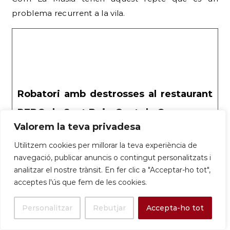
problema recurrent a la vila.
Robatori amb destrosses al restaurant
REBO de Sant Boi – Gent de Carrer
Valorem la teva privadesa
Els lladres van entrar la matinada del diumenge 30
de març, trencant el vidre i enduent-se diners i
Utilitzem cookies per millorar la teva experiència de
equips del local. Escolta l’entrevista a partir del
navegació, publicar anuncis o contingut personalitzats i
minut 7:50 La matinada d’aquest diumenge 30 de
analitzar el nostre trànsit. En fer clic a "Acceptar-ho tot",
març, el restaurant REBO, conegut com La
acceptes l'ús que fem de les cookies.
Tortillera i situat al carrer Pablo Picasso 73 del barri
de Ciutat Cooperativa de
Personalitzar
Rebutjar
Accepta-ho tot
3-4 de juny de 2025: Protecció Civil programa