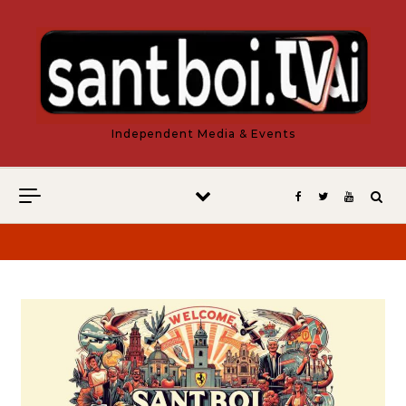
Vés al contingut
Independent Media & Events