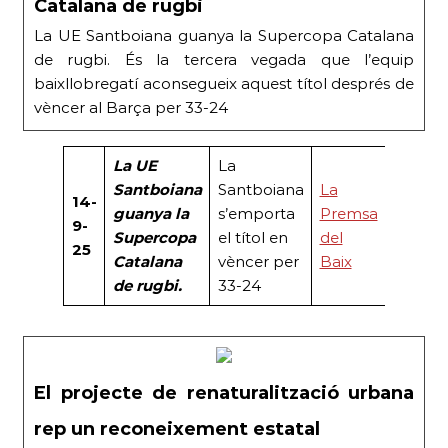
Catalana de rugbi
La UE Santboiana guanya la Supercopa Catalana
de rugbi. És la tercera vegada que l’equip
baixllobregatí aconsegueix aquest títol després de
vèncer al Barça per 33-24
La UE
La
Santboiana
Santboiana
La
14-
guanya la
s’emporta
Premsa
9-
Supercopa
el títol en
del
25
Catalana
vèncer per
Baix
de rugbi.
33-24
El projecte de renaturalització urbana
rep un reconeixement estatal