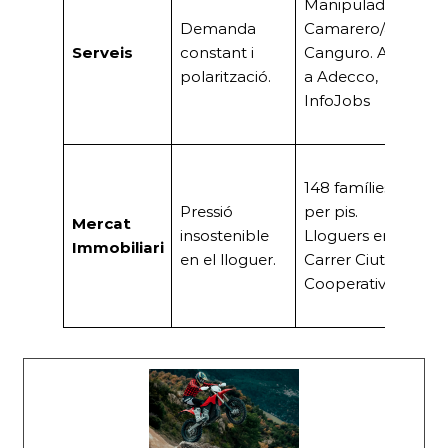
Manipulador/a,
A
Demanda
Camarero/a,
d’
Serveis
constant i
Canguro. Altes
ma
polarització.
a Adecco,
ba
InfoJobs
qu
te
Cr
148 famílies
d
Pressió
per pis.
s
Mercat
insostenible
Lloguers en
l’
Immobiliari
en el lloguer.
Carrer Ciutat
u
Cooperativa
ne
l’