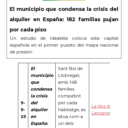
El municipio que condensa la crisis del
alquiler en España: 182 familias pujan
por cada piso
Un estudio de Idealista coloca esta capital
española en el primer puesto del mapa nacional
de presión
El
Sant Boi de
municipio
Llobregat,
que
amb 148
condensa
famílies
la crisis
competint
9-
del
per cada
La Voz de
9-
alquiler
habitatge, es
Lanzarote
25
en
situa com a
España:
un dels