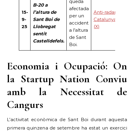
queda
B-20 a
afectada
15-
l’altura de
Anti-radar
per un
9-
Sant Boi de
Catalunya
accident
25
Llobregat
(X)
a l’altura
sentit
de Sant
Castelldefels.
Boi.
Economia i Ocupació: On
la Startup Nation Conviu
amb la Necessitat de
Cangurs
L’activitat econòmica de Sant Boi durant aquesta
primera quinzena de setembre ha estat un exercici