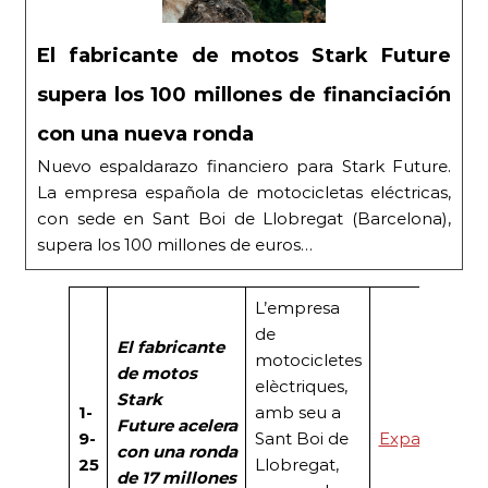
El fabricante de motos Stark Future
supera los 100 millones de financiación
con una nueva ronda
Nuevo espaldarazo financiero para Stark Future.
La empresa española de motocicletas eléctricas,
con sede en Sant Boi de Llobregat (Barcelona),
supera los 100 millones de euros…
L’empresa
de
El fabricante
motocicletes
de motos
elèctriques,
Stark
1-
amb seu a
Future
acelera
9-
Sant Boi de
Expansión
con una ronda
25
Llobregat,
de 17 millones