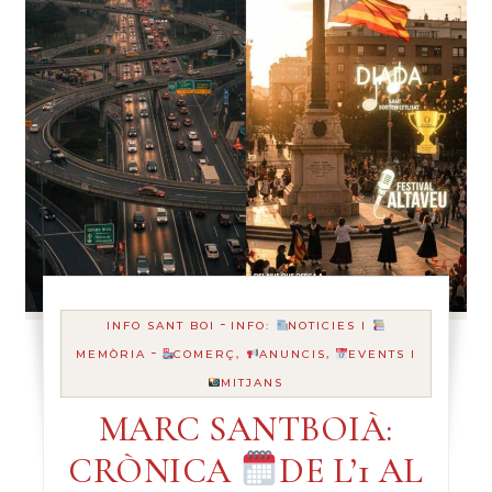
-
INFO SANT BOI
INFO:
NOTICIES I
-
MEMÒRIA
COMERÇ,
ANUNCIS,
EVENTS I
MITJANS
MARC SANTBOIÀ:
CRÒNICA
DE L’1 AL