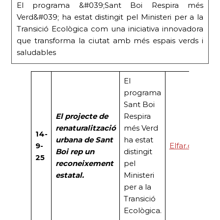
El programa &#039;Sant Boi Respira més
Verd&#039; ha estat distingit pel Ministeri per a la
Transició Ecològica com una iniciativa innovadora
que transforma la ciutat amb més espais verds i
saludables
El
programa
Sant Boi
El projecte de
Respira
renaturalització
més Verd
14-
urbana de Sant
ha estat
9-
Elfar.cat
Boi rep un
distingit
25
reconeixement
pel
estatal.
Ministeri
per a la
Transició
Ecològica.