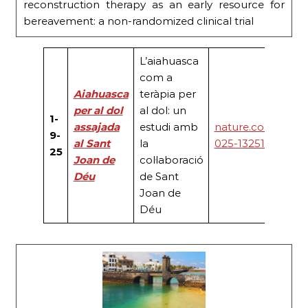
reconstruction therapy as an early resource for
bereavement: a non-randomized clinical trial
L’aiahuasca
com a
Aiahuasca
teràpia per
per al dol
al dol: un
1-
assajada
estudi amb
nature.com/articl
9-
al Sant
la
025-13251-5
25
Joan de
col·laboració
Déu
de Sant
Joan de
Déu