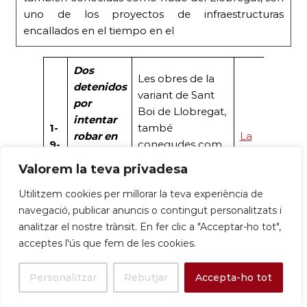
uno de los proyectos de infraestructuras
encallados en el tiempo en el
Dos
Les obres de la
detenidos
variant de Sant
por
Boi de Llobregat,
intentar
1-
també
robar en
La
9-
conegudes com
las obras
Vanguardia
25
a nus del
Valorem la teva privadesa
de la
Llobregat, són un
variante
dels projectes
Utilitzem cookies per millorar la teva experiència de
de Sant
d’infraestructures.
navegació, publicar anuncis o contingut personalitzats i
Boi
analitzar el nostre trànsit. En fer clic a "Acceptar-ho tot",
acceptes l'ús que fem de les cookies.
Personalitzar
Rebutjar
Accepta-ho tot