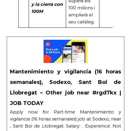
supera els
y la
cierra con
100 milions i
100M
ampliarà el
seu catàleg.
Mantenimiento y vigilancia (16 horas
semanales), Sodexo, Sant Boi de
Llobregat – Other job near #rgd7kx |
JOB TODAY
Apply now for Part-time Mantenimiento y
vigilancia (16 horas semanales) job at Sodexo, near
, Sant Boi de Llobregat. Salary: . Experience: Not