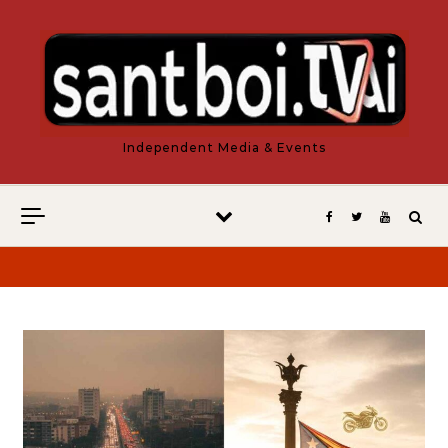
Vés al contingut
Independent Media & Events