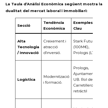
La Taula d’Anàlisi Econòmica següent mostra la
dualitat del mercat laboral i immobiliari:
Tendència
Exemples
Secció
I
Econòmica
Clau
Mo
Alta
Creixement i
Stark Future
A
Tecnologia
atracció
(100M€),
va
/ Innovació
d’inversió.
Prologis (LTIM)
co
Po
Prologis,
A
Ajuntament,
Modernització
la
Logística
UB. Rol de
i formació.
le
Carretillero/a
d
retráctil
m
Mi