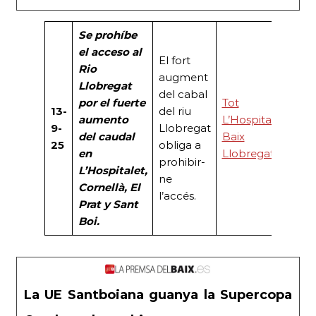
Se prohíbe
el acceso al
El fort
Rio
augment
Llobregat
del cabal
por el fuerte
Tot
13-
del riu
aumento
L’Hospitalet
9-
Llobregat
del caudal
Baix
25
obliga a
en
Llobregat
prohibir-
L’Hospitalet,
ne
Cornellà, El
l’accés.
Prat y Sant
Boi.
La UE Santboiana guanya la Supercopa