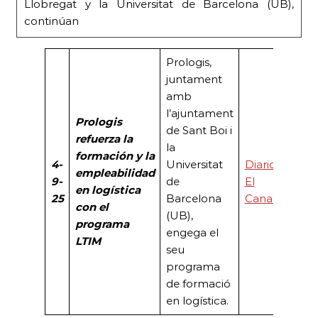
Llobregat y la Universitat de Barcelona (UB),
continúan
Prologis,
juntament
amb
l’ajuntament
Prologis
de Sant Boi i
refuerza la
la
formación y la
4-
Universitat
Diario
empleabilidad
9-
de
El
en logística
25
Barcelona
Canal
con el
(UB),
programa
engega el
LTIM
seu
programa
de formació
en logística.