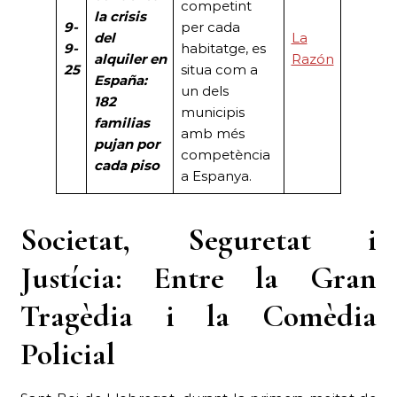
competint
la crisis
9-
per cada
del
La
9-
habitatge, es
alquiler en
Razón
25
situa com a
España:
un dels
182
municipis
familias
amb més
pujan por
competència
cada piso
a Espanya.
Societat, Seguretat i
Justícia:
Entre la Gran
Tragèdia i la Comèdia
Policial