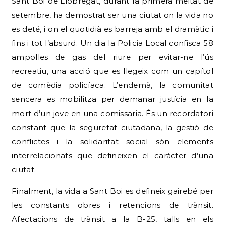
Sant Boi de Llobregat, durant la primera meitat de
setembre, ha demostrat ser una ciutat on la vida no
es deté, i on el quotidià es barreja amb el dramàtic i
fins i tot l’absurd. Un dia la Policia Local confisca 58
ampolles de gas del riure per evitar-ne l’ús
recreatiu, una acció que es llegeix com un capítol
de comèdia policíaca. L’endemà, la comunitat
sencera es mobilitza per demanar justícia en la
mort d’un jove en una comissaria. És un recordatori
constant que la seguretat ciutadana, la gestió de
conflictes i la solidaritat social són elements
interrelacionats que defineixen el caràcter d’una
ciutat.
Finalment, la vida a Sant Boi es defineix gairebé per
les constants obres i retencions de trànsit.
Afectacions de trànsit a la B-25, talls en els