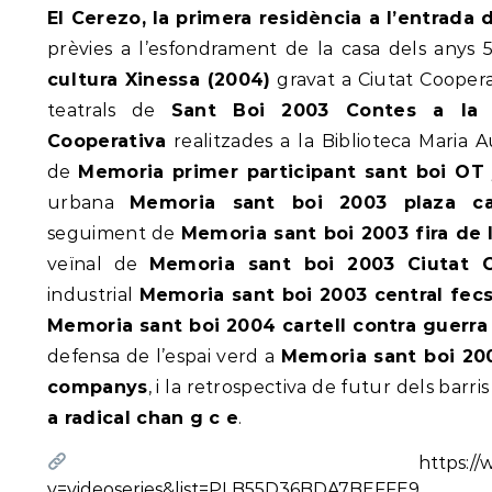
El Cerezo, la primera residència a l’entrada 
prèvies a l’esfondrament de la casa dels anys 
cultura Xinessa (2004)
gravat a Ciutat Coopera
teatrals de
Sant Boi 2003 Contes a la B
Cooperativa
realitzades a la Biblioteca Maria A
de
Memoria primer participant sant boi OT
urbana
Memoria sant boi 2003 plaza ca
seguiment de
Memoria sant boi 2003 fira de 
veïnal de
Memoria sant boi 2003 Ciutat C
industrial
Memoria sant boi 2003 central fec
Memoria sant boi 2004 cartell contra guerra 
defensa de l’espai verd a
Memoria sant boi 200
companys
, i la retrospectiva de futur dels barri
a radical chan g c e
.
Sant Boi - Hemeroteca