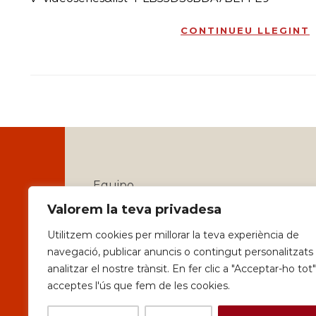
VÍDEOS D'AQUESTA LLISTA:
Valorem la teva privadesa
Presentació 3D de SantBoi[.Tv] de B
Utilitzem cookies per millorar la teva experiència de
navegació, publicar anuncis o contingut personalitzats 
Marc Santboià
24 de febr. de 2011
analitzar el nostre trànsit. En fer clic a "Acceptar-ho tot"
Presentació 3D de SantBoi[.Tv] realitzada pe
acceptes l'ús que fem de les cookies.
Homo vitalis - muchos motivos para d
Tv]