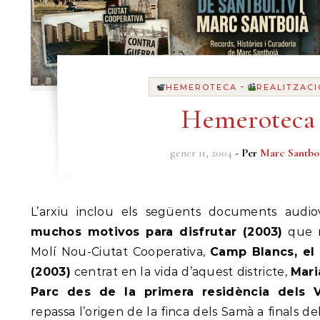
-
HEMEROTECA
REALITZAC
Hemeroteca
gener 11, 2004
- Per
Marc Santbo
L’arxiu inclou els següents documents audio
muchos motivos para disfrutar (2003)
que m
Molí Nou-Ciutat Cooperativa,
Camp Blancs, el
(2003)
centrat en la vida d’aquest districte,
Mari
Parc des de la primera residència dels V
repassa l’origen de la finca dels Samà a finals de