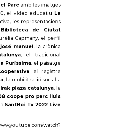
del Parc
amb les imatges
50, el vídeo educatiu
La
tiva, les representacions
iblioteca de Ciutat
urèlia Capmany, el perfil
 josé manuel
, la crònica
talunya
, el tradicional
la Puríssima
, el paisatge
ooperativa
, el registre
sa
, la mobilització social a
Irak plaza catalunya
, la
8 coope pro parc lluis
s a
SantBoi Tv 2022 Live
PLAY-LIST