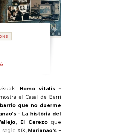
IONS
ià
visuals:
Homo vitalis –
ostra el Casal de Barri
 barrio que no duerme
anao’s – La història del
allejo, El Cerezo
que
l segle XIX,
Marianao’s –