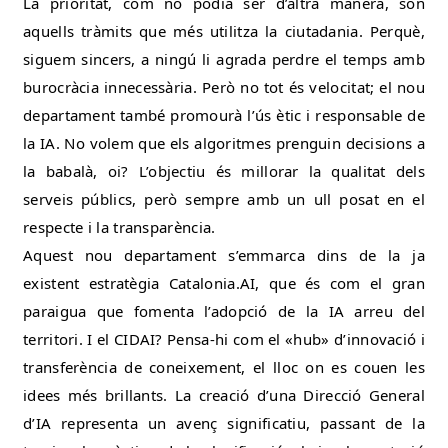
La prioritat, com no podia ser d’altra manera, són
aquells tràmits que més utilitza la ciutadania. Perquè,
siguem sincers, a ningú li agrada perdre el temps amb
burocràcia innecessària. Però no tot és velocitat; el nou
departament també promourà l’ús ètic i responsable de
la IA. No volem que els algoritmes prenguin decisions a
la babalà, oi? L’objectiu és millorar la qualitat dels
serveis públics, però sempre amb un ull posat en el
respecte i la transparència.
Aquest nou departament s’emmarca dins de la ja
existent estratègia Catalonia.AI, que és com el gran
paraigua que fomenta l’adopció de la IA arreu del
territori. I el CIDAI? Pensa-hi com el «hub» d’innovació i
transferència de coneixement, el lloc on es couen les
idees més brillants. La creació d’una Direcció General
d’IA representa un avenç significatiu, passant de la