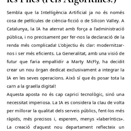
Sembla que la Intel·ligència Artificial ja no és només
cosa de pel·lícules de ciència-ficció o de Silicon Valley. A
Catalunya, la IA ha aterrat amb força a l’administració
pública, i no precisament per fer-nos la declaració de la
renda més complicada! L’objectiu és clar: modernitzar-
nos i ser més eficients. La Generalitat, amb una visió de
futur que faria empal·lidir a Marty McFly, ha decidit
crear un nou òrgan dedicat exclusivament a integrar la
IA en les seves operacions. Això sí que és posar tota la
carn a la graella digital!
Aquesta aposta no és cap caprici tecnològic, sinó una
necessitat imperiosa. La IA es considera la clau de volta
per millorar la qualitat dels serveis públics, fent-los més
ràpids, més precisos i, esperem, menys «laberíntics».
La creació d’aquest nou departament reflecteix un