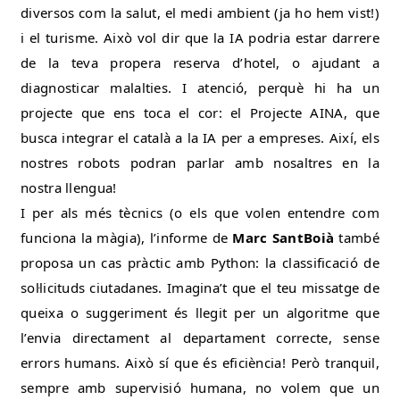
diversos com la salut, el medi ambient (ja ho hem vist!)
i el turisme. Això vol dir que la IA podria estar darrere
de la teva propera reserva d’hotel, o ajudant a
diagnosticar malalties. I atenció, perquè hi ha un
projecte que ens toca el cor: el Projecte AINA, que
busca integrar el català a la IA per a empreses. Així, els
nostres robots podran parlar amb nosaltres en la
nostra llengua!
I per als més tècnics (o els que volen entendre com
funciona la màgia), l’informe de
Marc SantBoià
també
proposa un cas pràctic amb Python: la classificació de
sol·licituds ciutadanes. Imagina’t que el teu missatge de
queixa o suggeriment és llegit per un algoritme que
l’envia directament al departament correcte, sense
errors humans. Això sí que és eficiència! Però tranquil,
sempre amb supervisió humana, no volem que un