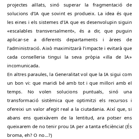
projectes aïllats, sinó superar la fragmentació de
solucions d’IA que sovint es produeix. La idea és que
les eines i els sistemes d’IA que es desenvolupin siguin
«escalables transversalment», és a dir, que puguin
aplicar-se a diferents departaments i àrees de
l’administració. Això maximitzarà l’impacte i evitarà que
cada conselleria tingui la seva pròpia «illa de IA»
incomunicada.
En altres paraules, la Generalitat vol que la IA sigui com
un bon vi: que maridi bé amb tot i que millori amb el
temps. No volen solucions puntuals, sinó una
transformació sistèmica que optimitzi els recursos i
ofereixi un valor afegit real a la ciutadania. Així que, si
abans ens queixàvem de la lentitud, ara potser ens
queixarem de no tenir prou IA per a tanta eficiència! (És
broma, eh? O no…?)