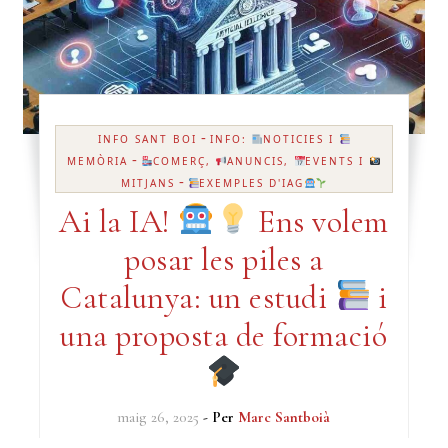
-
INFO SANT BOI
INFO:
NOTICIES I
-
MEMÒRIA
COMERÇ,
ANUNCIS,
EVENTS I
-
MITJANS
EXEMPLES D'IAG
Ai la IA!
Ens volem
posar les piles a
Catalunya: un estudi
i
una proposta de formació
maig 26, 2025
- Per
Marc Santboià