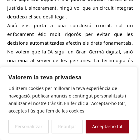
justícia i, sincerament, ningú vol que un circuit integrat
decideixi el seu destí legal.
Això ens porta a una conclusió crucial: cal un
enfocament ètic molt rigorós per evitar que les
decisions automatitzades afectin els drets fonamentals.
No volem que la IA sigui un Gran Germà digital, sinó
una eina al servei de les persones. La tecnologia és
poderosa, però hem de ser nosaltres qui la controlem,
Valorem la teva privadesa
no a l’inrevés. Perquè, al final, la justícia ha de ser
humana, no algorítmica.
Utilitzem cookies per millorar la teva experiència de
navegació, publicar anuncis o contingut personalitzats i
analitzar el nostre trànsit. En fer clic a "Acceptar-ho tot",
acceptes l'ús que fem de les cookies.
Personalitzar
Rebutjar
Accepta-ho tot