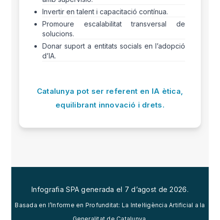
Invertir en talent i capacitació contínua.
Promoure escalabilitat transversal de
solucions.
Donar suport a entitats socials en l’adopció
d’IA.
Catalunya pot ser referent en IA ètica,
equilibrant innovació i drets.
Infografia SPA generada el
7 d’agost de 2026
.
Basada en l’Informe en Profunditat: La Intel·ligència Artificial a la
Generalitat de Catalunya.