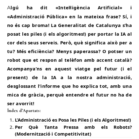
Algú ha dit «Intel·ligència Artificial» i
«Administració Pública» en la mateixa frase? Sí, i
no és cap broma! La Generalitat de Catalunya s’ha
posat les piles (i els algoritmes!) per portar la IA al
cor dels seus serveis. Però, què significa això per a
tu? Més eficiència? Menys paperassa? O potser un
robot que et respon al telèfon amb accent català?
Acompanya’ns en aquest viatge pel futur (i el
present) de la IA a la nostra administració,
desglossant l’informe que ho explica tot, amb una
mica de gràcia, perquè entendre el futur no ha de
ser avorrit!
Índex d’Apartats:
L’Administració es Posa les Piles (i els Algoritmes!)
Per Què Tanta Pressa amb els Robots?
(Modernització i Competitivitat)