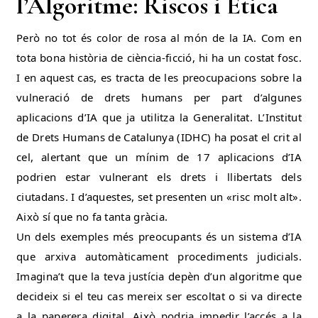
l’Algoritme: Riscos i Ètica
Però no tot és color de rosa al món de la IA. Com en
tota bona història de ciència-ficció, hi ha un costat fosc.
I en aquest cas, es tracta de les preocupacions sobre la
vulneració de drets humans per part d’algunes
aplicacions d’IA que ja utilitza la Generalitat. L’Institut
de Drets Humans de Catalunya (IDHC) ha posat el crit al
cel, alertant que un mínim de 17 aplicacions d’IA
podrien estar vulnerant els drets i llibertats dels
ciutadans. I d’aquestes, set presenten un «risc molt alt».
Això sí que no fa tanta gràcia.
Un dels exemples més preocupants és un sistema d’IA
que arxiva automàticament procediments judicials.
Imagina’t que la teva justícia depèn d’un algoritme que
decideix si el teu cas mereix ser escoltat o si va directe
a la paperera digital. Això podria impedir l’accés a la