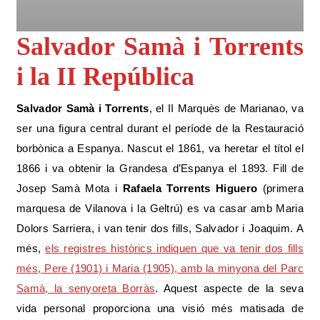
Salvador Samà i Torrents
i la II República
Salvador Samà i Torrents
, el II Marquès de Marianao, va
ser una figura central durant el període de la Restauració
borbònica a Espanya. Nascut el 1861, va heretar el títol el
1866 i va obtenir la Grandesa d’Espanya el 1893. Fill de
Josep Samà Mota i
Rafaela Torrents Higuero
(primera
marquesa de Vilanova i la Geltrú) es va casar amb Maria
Dolors Sarriera, i van tenir dos fills, Salvador i Joaquim. A
més,
els registres històrics indiquen que va tenir dos fills
més, Pere (1901) i Maria (1905), amb la minyona del Parc
Samà, la senyoreta Borràs
. Aquest aspecte de la seva
vida personal proporciona una visió més matisada de