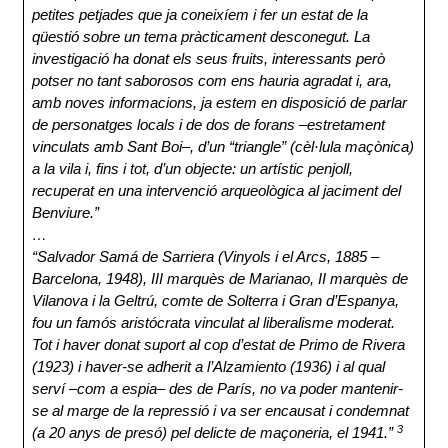
petites petjades que ja coneixíem i fer un estat de la
qüestió sobre un tema pràcticament desconegut. La
investigació ha donat els seus fruits, interessants però
potser no tant saborosos com ens hauria agradat i, ara,
amb noves informacions, ja estem en disposició de parlar
de personatges locals i de dos de forans –estretament
vinculats amb Sant Boi–, d’un “triangle” (cèl·lula maçònica)
a la vila i, fins i tot, d’un objecte: un artístic penjoll,
recuperat en una intervenció arqueològica al jaciment del
Benviure.”
…
“Salvador Samá de Sarriera (Vinyols i el Arcs, 1885 –
Barcelona, 1948), III marquès de Marianao, II marquès de
Vilanova i la Geltrú, comte de Solterra i Gran d’Espanya,
fou un famós aristócrata vinculat al liberalisme moderat.
Tot i haver donat suport al cop d’estat de Primo de Rivera
(1923) i haver-se adherit a l’Alzamiento (1936) i al qual
serví –com a espia– des de París, no va poder mantenir-
se al marge de la repressió i va ser encausat i condemnat
3
(a 20 anys de presó) pel delicte de maçoneria, el 1941.”