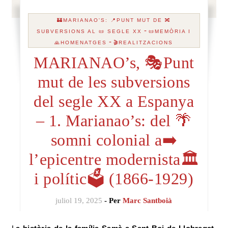
🏰MARIANAO'S: 📍PUNT MUT DE 🔀
-
SUBVERSIONS AL 📜 SEGLE XX
📜MEMÒRIA I
-
🙏HOMENATGES
🎬REALITZACIONS
MARIANAO’s, 🎭Punt
mut de les subversions
del segle XX a Espanya
– 1. Marianao’s: del 🌴
somni colonial a➡️
l’epicentre modernista🏛️
i polític🗳️ (1866-1929)
juliol 19, 2025
- Per
Marc Santboià