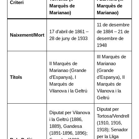
Criteri
Marquès de
Marquès de
Marianao)
Marianao)
11 de desembre
17 d’abril de 1861 –
de 1884 – 21 de
Naixement/Mort
28 de juny de 1933
desembre de
1948
III Marquès de
II Marquès de
Marianao
Marianao (Grande
(Grande
Títols
d’Espanya), I
d’Espanya), II
Marquès de
Marquès de
Vilanova i la Geltrú
Vilanova i la
Geltrú
Diputat per
Diputat per Vilanova
Tortosa/Vendrell
i la Geltrú (1886,
(1910, 1916,
1889), Gandesa
1918); Senador
(1891-1896, 1896);
per la Lliga