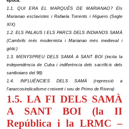
època.
1.1. QUI ERA EL MARQUÉS DE MARIANAO? Els
Marianao esclavistes i Rafaela Torrents i Higuero (Segle
XIX)
1.2. ELS PALAUS I ELS PARCS DELS INDIANOS SAMÀ
(Cambrils més modernista i Marianao mès medieval i
gòtic)
1.3. MENYSPREU DELS SAMÀ A SANT BOI (incita la
independència de Cuba i indiferència dels sacrificis dels
santboians del 98)
1.4. INFLUÈNCIES DELS SAMÀ (repressió a
l’anarcosindicalisme creixent i seu de Primo de Rivera)
1.5. LA FI DELS SAMÀ
A SANT BOI (la II
República i la LRMC –