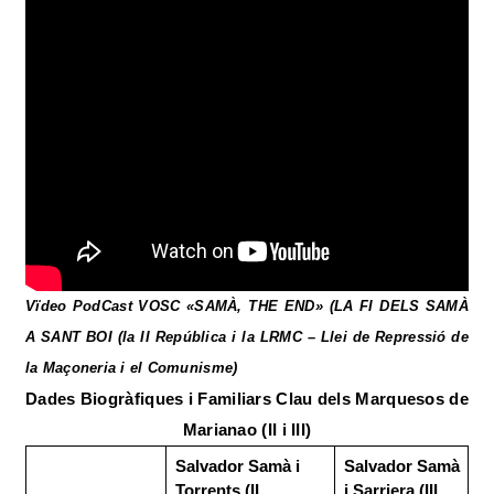
Vïdeo PodCast VOSC «
SAMÀ, THE END» (
LA FI DELS SAMÀ
A SANT BOI (la II República i la LRMC – Llei de Repressió de
la Maçoneria i el Comunisme)
Dades Biogràfiques i Familiars Clau dels Marquesos de
Marianao (II i III)
Salvador Samà i
Salvador Samà
Torrents (II
i Sarriera (III