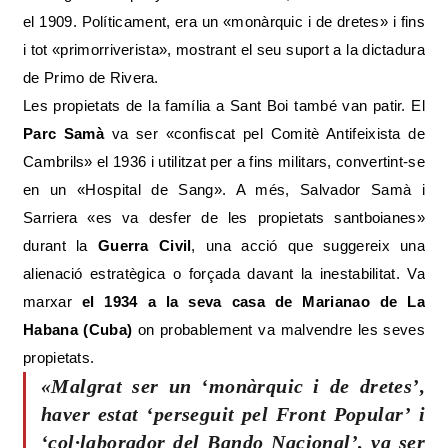
el 1909. Políticament, era un «monàrquic i de dretes» i fins
i tot «primorriverista», mostrant el seu suport a la dictadura
de Primo de Rivera.
Les propietats de la família a Sant Boi també van patir. El
Parc Samà
va ser «confiscat pel Comitè Antifeixista de
Cambrils» el 1936 i utilitzat per a fins militars, convertint-se
en un «Hospital de Sang». A més, Salvador Samà i
Sarriera «es va desfer de les propietats santboianes»
durant la
Guerra Civil
, una acció que suggereix una
alienació estratègica o forçada davant la inestabilitat. Va
marxar
el 1934 a la seva casa de Marianao de La
Habana (Cuba)
on probablement va malvendre les seves
propietats.
«Malgrat ser un ‘monàrquic i de dretes’,
haver estat ‘perseguit pel Front Popular’ i
‘col·laborador del Bando Nacional’, va ser