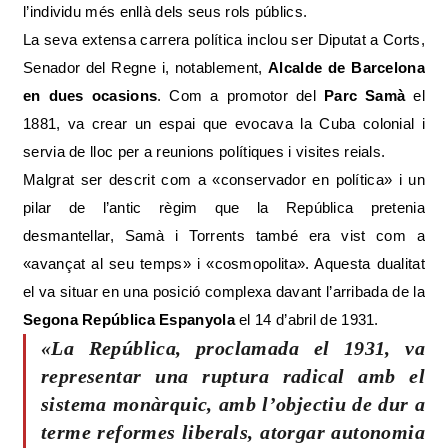
l’individu més enllà dels seus rols públics.
La seva extensa carrera política inclou ser Diputat a Corts,
Senador del Regne i, notablement,
Alcalde de Barcelona
en dues ocasions
. Com a promotor del
Parc Samà
el
1881, va crear un espai que evocava la Cuba colonial i
servia de lloc per a reunions polítiques i visites reials.
Malgrat ser descrit com a «conservador en política» i un
pilar de l’antic règim que la República pretenia
desmantellar, Samà i Torrents també era vist com a
«avançat al seu temps» i «cosmopolita». Aquesta dualitat
el va situar en una posició complexa davant l’arribada de la
Segona República Espanyola
el 14 d’abril de 1931.
«La República, proclamada el 1931, va
representar una ruptura radical amb el
sistema monàrquic, amb l’objectiu de dur a
terme reformes liberals, atorgar autonomia