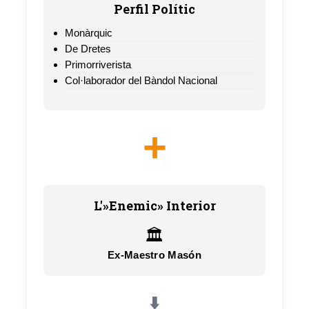
Perfil Polític
Monàrquic
De Dretes
Primorriverista
Col·laborador del Bàndol Nacional
+
L'»Enemic» Interior
🏛️
Ex-Maestro Masón
⬇️