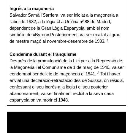
Ingrés a la maçoneria
Salvador Samà i Sarriera va ser iniciat a la maçoneria a
l’abril de 1932, a la lògia «La Unión» nº 88 de Madrid,
dependent de la Gran Lògia Espanyola, amb el nom
simbòlic de «Byron».Posteriorment, va ser exaltat al grau
1
de mestre maçó al novembre-desembre de 1933.
Condemna durant el franquisme
Després de la promulgació de la Llei per a la Repressió de
la Maçoneria i el Comunisme de 1 de març de 1940, va ser
2
condemnat per delicte de maçoneria el 1941.
Tot i haver
enviat una declaració-retractació des de Suïssa, on residia,
confessant el seu ingrés a la lògia i el seu posterior
abandonament, va ser finalment recluit a la seva casa
espanyola on va morir el 1948.