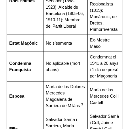
Rols Polítics
Senador (1898-
Regionalista
1923); Alcalde de
(1919);
Barcelona (1905-06,
Monàrquic, de
1910-11); Membre
Dretes,
del Partit Liberal
Primorriverista
Ex-Mestre
Estat Maçònic
No s’esmenta
Masó
Condemnat el
Condemna
No aplicable (mort
1941 a 20 anys
Franquista
abans)
i 1 dia de presó
per Maçoneria
María de los Dolores
María de las
Mercedes
Esposa
Mercedes Coll i
Magdalena de
Castell
3
Sarriera de Miláns
Salvador Samà
Salvador Samà i
i Coll, Jaime
Sarriera, María
Fills
Samà i Coll,