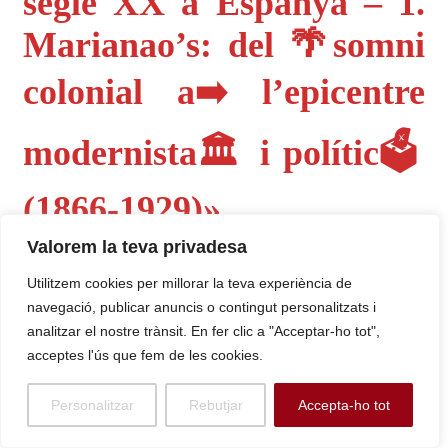
segle XX a Espanya – 1.
Marianao’s: del 🌴somni
colonial a➡️ l’epicentre
modernista🏛️ i polític🗳️
(1866-1929)»
Valorem la teva privadesa
Aquest article sobre «El Final dels Samà a Sant Boi»
serveix com a culminació dels temes explorats en els
Utilitzem cookies per millorar la teva experiència de
navegació, publicar anuncis o contingut personalitzats i
posts anteriors del capítol «
MARIANAO’s, 🎭Punt mut de
analitzar el nostre trànsit. En fer clic a "Acceptar-ho tot",
les subversions del segle XX a Espanya – 1.
acceptes l'ús que fem de les cookies.
Marianao’s: del 🌴somni colonial a➡️ l’epicentre
modernista🏛️ i polític🗳️ (1866-1929)
«. La història de la
Personalitzar
Rebutjar
Accepta-ho tot
despossessió i el declivi dels Samà és la prova tangible de