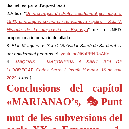
dialnet, es parla d’aquest text)
2.Article “
Un monàrquic de dretes condemnat per maçó el
1941; el marquès de marià i de vilanova i geltrú – Sala V:
Història de la maçoneria a Espanya
” de la UNED,
proporciona informació detallada
3.
El III Marqués de Samà (Salvador Samá de Sarriera) va
ser condemnat per massó
.
youtu.be/46aRENRoAKo
4.
MAÇONS I MAÇONERIA A SANT BOI DE
LLOBREGAT. Carles Serret i Josefa Huertas. 16 de nov.
2020
(Llibre)
Conclusions del capítol
«MARIANAO’s, 🎭Punt
mut de les subversions del