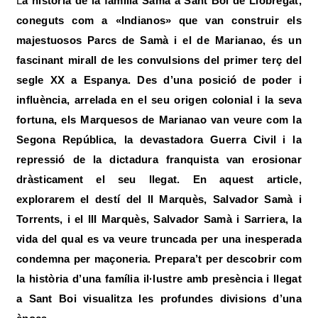
La història de la família Samà a Sant Boi de Llobregat,
coneguts com a «Indianos»
que van construir els
majestuosos Parcs de Samà i el de Marianao, és un
fascinant mirall de les convulsions del primer terç del
segle XX a Espanya. Des d’una posició de poder i
influència, arrelada en el seu origen colonial i la seva
fortuna, els Marquesos de Marianao van veure com la
Segona República, la devastadora Guerra Civil
i la
repressió de la dictadura franquista van erosionar
dràsticament el seu llegat. En aquest article,
explorarem el destí del II Marquès, Salvador Samà i
Torrents, i el III Marquès, Salvador Samà i Sarriera, la
vida del qual es va veure truncada per una inesperada
condemna per maçoneria. Prepara’t per descobrir com
la història d’una família il·lustre amb presència i llegat
a Sant Boi visualitza les profundes divisions d’una