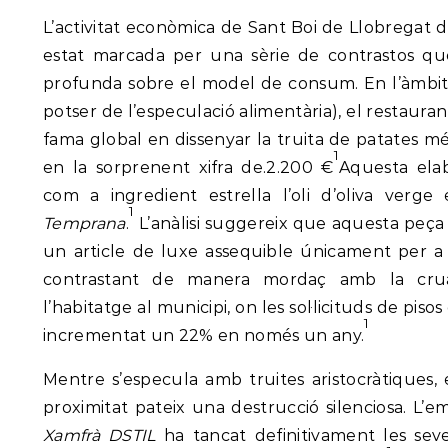
L’activitat econòmica de Sant Boi de Llobregat 
estat marcada per una sèrie de contrastos que
profunda sobre el model de consum. En l’àmbit 
potser de l’especulació alimentària), el restauran
fama global en dissenyar la truita de patates m
1
en la sorprenent xifra de.2.200 €
Aquesta elab
com a ingredient estrella l’oli d’oliva verge
1
Temprana
.
L’anàlisi suggereix que aquesta peça
un article de luxe assequible únicament per a i
contrastant de manera mordaç amb la crua 
l’habitatge al municipi, on les sol·licituds de pisos
1
incrementat un 22% en només un any.
Mentre s’especula amb truites aristocràtiques, 
proximitat pateix una destrucció silenciosa. L’
Xamfrà DSTIL
ha tancat definitivament les sev