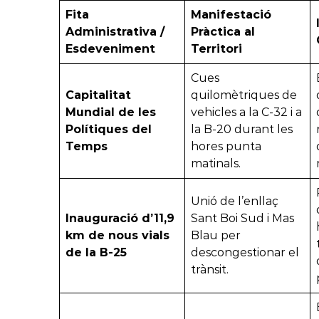
Fita
Manifestació
Administrativa /
Pràctica al
Esdeveniment
Territori
Cues
Capitalitat
quilomètriques de
Mundial de les
vehicles a la C-32 i a
Polítiques del
la B-20 durant les
Temps
hores punta
matinals.
Unió de l’enllaç
Inauguració d’11,9
Sant Boi Sud i Mas
km de nous vials
Blau per
de la B-25
descongestionar el
trànsit.