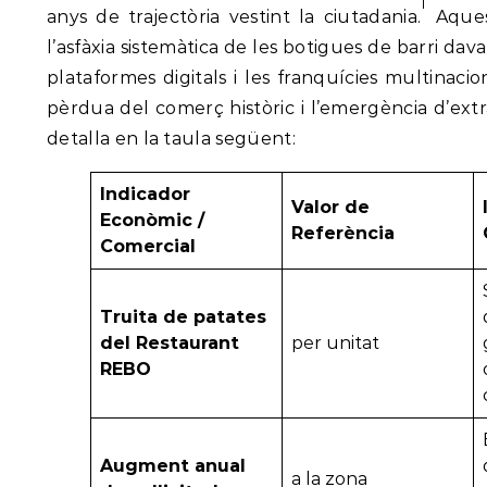
1
anys de trajectòria vestint la ciutadania.
Aques
l’asfàxia sistemàtica de les botigues de barri dava
plataformes digitals i les franquícies multinacio
pèrdua del comerç històric i l’emergència d’ext
detalla en la taula següent:
Indicador
Valor de
Econòmic /
Referència
Comercial
Truita de patates
del Restaurant
per unitat
REBO
Augment anual
a la zona