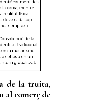
identificar mentides
a la xarxa, mentre
la realitat física
esdevé cada cop
més complexa.
Consolidació de la
identitat tradicional
com a mecanisme
de cohesió en un
entorn globalitzat.
a de la truita,
eu al comerç de