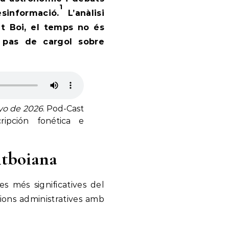
1
esinformació.
L’anàlisi
nt Boi, el temps no és
 pas de cargol sobre
ayo de 2026
. Pod-Cast
ripción fonética e
ntboiana
s més significatives del
cions administratives amb