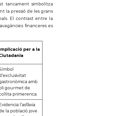
t tancament simbolitza
nt la pressió de les grans
nals. El contrast entre la
ravagàncies financeres es
Implicació per a la
Ciutadania
Símbol
d’exclusivitat
gastronòmica amb
oli gourmet de
collita primerenca.
Evidencia l’asfàxia
de la població jove