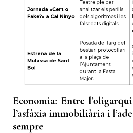
Teatre ple per
Jornada «Cert o
analitzar els perills
Fake?» a Cal Ninyo
dels algoritmes i les
falsedats digitals.
Posada de llarg del
bestiari protocol·lari
Estrena de la
a la plaça de
Mulassa de Sant
l’Ajuntament
Boi
durant la Festa
Major.
Economia: Entre l’oligarqui
l’asfàxia immobiliària i l’ad
sempre