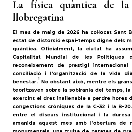
La física quàntica de la 
llobregatina
El mes de maig de 2026 ha col·locat Sant 
estat de distorsió espai-temps digne dels mil
quàntica. Oficialment, la ciutat ha assum
Capitalitat Mundial de les Polítiques
reconeixement de prestigi internacional
conciliació i l’organització de la vida d
1
benestar.
No obstant això, mentre els grans
teoritzaven sobre la sobirania del temps, l
exercint el dret inalienable a perdre hores 
congestions cròniques de la C-32 i la B-20.
entre el discurs institucional i la dures
amanida aquest mes amb l’obertura de no
monumentals, una truita de patates de pre