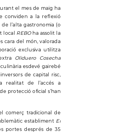
durant el mes de maig ha
 conviden a la reflexió
de l’alta gastronomia (o
t local
REBO
ha assolit la
és cara del món, valorada
oració exclusiva utilitza
 extra
Oliduero Cosecha
 culinària esdevé gairebé
nversors de capital risc,
realitat de l’accés a
 de protecció oficial s’han
el comerç tradicional de
emblemàtic establiment
El
es portes després de 35