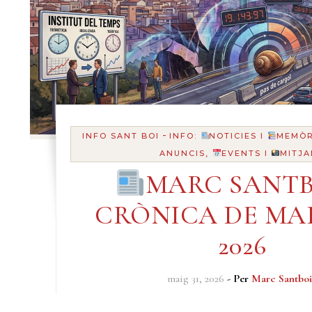
-
INFO SANT BOI
INFO:
NOTICIES I
MEMÒR
ANUNCIS,
EVENTS I
MITJA
MARC SANTB
CRÒNICA DE MAI
2026
maig 31, 2026
- Per
Marc Santboi