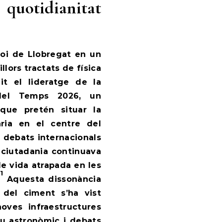
quotidianitat
Boi de Llobregat en un
lors tractats de física
it el lideratge de la
 del Temps 2026, un
 que pretén situar la
iària en el centre del
 debats internacionals
a ciutadania continuava
de vida atrapada en les
1
Aquesta dissonància
a del ciment s’ha vist
ves infraestructures
u astronòmic i debats