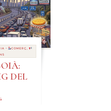
-
IA
COMERÇ,
NS
OIÀ:
G DEL
à