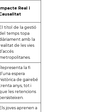
Impacte Real i
Causalitat
El títol de la gestió
del temps topa
diàriament amb la
realitat de les vies
d’accés
metropolitanes.
Representa la fi
d’una espera
històrica de gairebé
trenta anys, tot i
que les retencions
persisteixen.
Els joves aprenen a