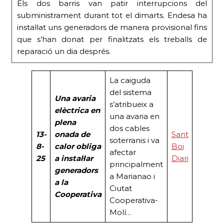
Els dos barris van patir interrupcions del
subministrament durant tot el dimarts. Endesa ha
instal·lat uns generadors de manera provisional fins
que s’han donat per finalitzats els treballs de
reparació un dia després.
La caiguda
del sistema
Una avaria
s’atribueix a
elèctrica en
una avaria en
plena
dos cables
13-
onada de
Sant
soterranis i va
8-
calor obliga
Boi
afectar
25
a instal·lar
Diari
principalment
generadors
a Marianao i
a la
Ciutat
Cooperativa
Cooperativa-
Molí…