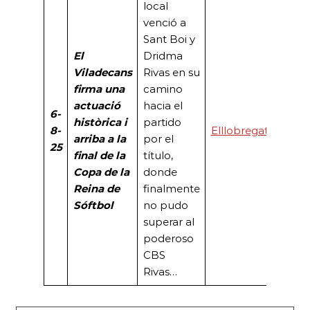
local
venció a
Sant Boi y
El
Dridma
Viladecans
Rivas en su
firma una
camino
actuació
hacia el
6-
històrica i
partido
8-
Elllobregat
arriba a la
por el
25
final de la
título,
Copa de la
donde
Reina de
finalmente
Sóftbol
no pudo
superar al
poderoso
CBS
Rivas…