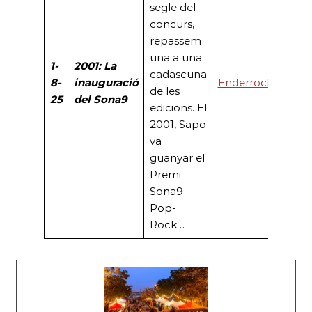
segle del
concurs,
repassem
una a una
1-
2001: La
cadascuna
8-
inauguració
Enderrock
de les
25
del Sona9
edicions. El
2001, Sapo
va
guanyar el
Premi
Sona9
Pop-
Rock…