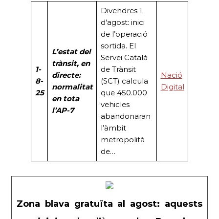
Divendres 1
d’agost: inici
de l’operació
sortida. El
L’estat del
Servei Català
trànsit, en
1-
de Trànsit
directe:
Nació
8-
(SCT) calcula
normalitat
Digital
25
que 450.000
en tota
vehicles
l’AP-7
abandonaran
l’àmbit
metropolità
de…
Zona blava gratuïta al agost: aquests