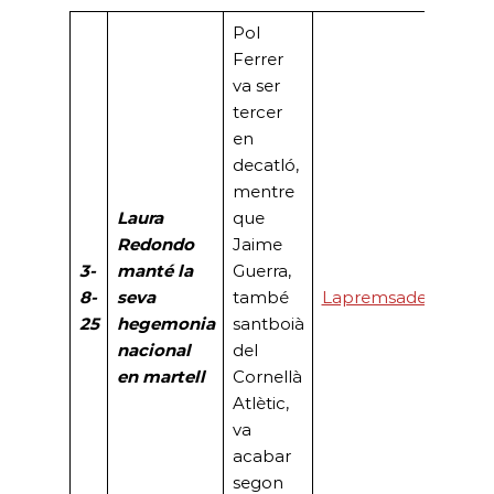
Pol
Ferrer
va ser
tercer
en
decatló,
mentre
Laura
que
Redondo
Jaime
3-
manté la
Guerra,
8-
seva
també
Lapremsadelbaix
25
hegemonia
santboià
nacional
del
en martell
Cornellà
Atlètic,
va
acabar
segon