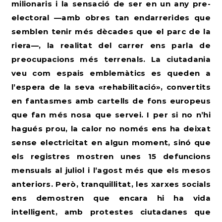
milionaris i la sensació de ser en un any pre-
electoral —amb obres tan endarrerides que
semblen tenir més dècades que el parc de la
riera—, la realitat del carrer ens parla de
preocupacions més terrenals. La ciutadania
veu com espais emblemàtics es queden a
l’espera de la seva «rehabilitació», convertits
en fantasmes amb cartells de fons europeus
que fan més nosa que servei. I per si no n’hi
hagués prou, la calor no només ens ha deixat
sense electricitat en algun moment, sinó que
els registres mostren unes 15 defuncions
mensuals al juliol i l’agost més que els mesos
anteriors. Però, tranquil·litat, les xarxes socials
ens demostren que encara hi ha vida
intel·ligent, amb protestes ciutadanes que