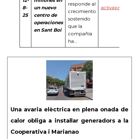
12-
millones en
responde al
8-
un nuevo
activapropierti
crecimiento
25
centro de
sostenido
operaciones
que la
en Sant Boi
compañía
ha…
Una avaria elèctrica en plena onada de
calor obliga a instal·lar generadors a la
Cooperativa i Marianao