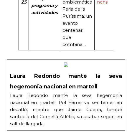
25
emblemática
nens
programa y
Feria de la
actividades
Puríssima, un
evento
centenari
que
combina…
Laura Redondo manté la seva
hegemonia nacional en martell
Laura Redondo manté la seva hegemonia
nacional en martell. Pol Ferrer va ser tercer en
decatló, mentre que Jaime Guerra, també
santboià del Cornellà Atlètic, va acabar segon en
salt de llargada