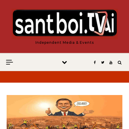
Vés al contingut
Independent Media & Events