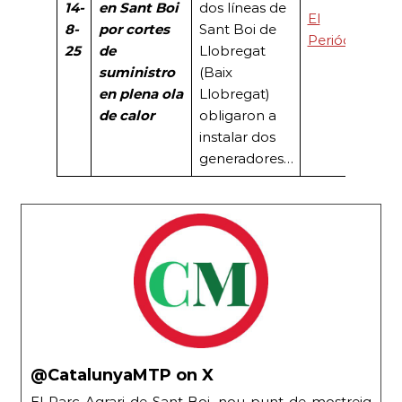
14-
en Sant Boi
dos líneas de
El
8-
por cortes
Sant Boi de
Periódico
25
de
Llobregat
suministro
(Baix
en plena ola
Llobregat)
de calor
obligaron a
instalar dos
generadores…
@CatalunyaMTP on X
El Parc Agrari de Sant Boi, nou punt de mostreig