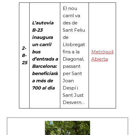
El nou
carril va
L’autovia
des de
B-23
Sant Feliu
inaugura
de
un carril
Llobregat
2-
bus
fins a la
Metrópoli
8-
d’entrada a
Diagonal,
Abierta
25
Barcelona:
passant
beneficiarà
per Sant
a més de
Joan
700 al dia
Despí i
Sant Just
Desvern…