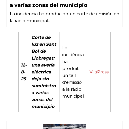
a varias zonas del municipio
La incidencia ha producido un corte de emisión en
la radio municipal…
Corte de
luz en Sant
La
Boi de
incidència
Llobregat:
ha
12-
una avería
produït
8-
eléctrica
VilaPress
un tall
25
deja sin
d’emissió
suministro
a la ràdio
a varias
municipal.
zonas del
municipio