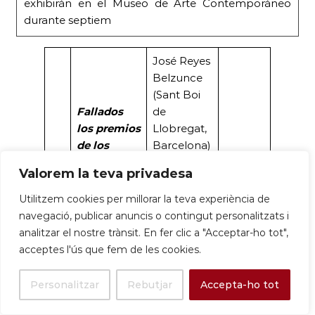
exhibirán en el Museo de Arte Contemporáneo
durante septiem
José Reyes
Belzunce
(Sant Boi
Fallados
de
los premios
Llobregat,
de los
Barcelona)
12-
certámenes
ha ganado
Cuenca
Valorem la teva privadesa
8-
nacionales
el Premio
News
25
José
Ciudad de
Utilitzem cookies per millorar la teva experiència de
Antonio
Tarancón a
navegació, publicar anuncis o contingut personalitzats i
Sequí de
la mejor
analitzar el nostre trànsit. En fer clic a "Acceptar-ho tot",
Tarancón
colección
acceptes l'ús que fem de les cookies.
de tres
fotografías,
Personalitzar
Rebutjar
Accepta-ho tot
por sus…