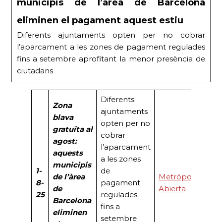
municipis de l’àrea de Barcelona
eliminen el pagament aquest estiu
Diferents ajuntaments opten per no cobrar
l’aparcament a les zones de pagament regulades
fins a setembre aprofitant la menor presència de
ciutadans
Diferents
Zona
ajuntaments
blava
opten per no
gratuïta al
cobrar
agost:
l’aparcament
aquests
a les zones
municipis
1-
de
de l’àrea
Metrópoli
8-
pagament
de
Abierta
25
regulades
Barcelona
fins a
eliminen
setembre