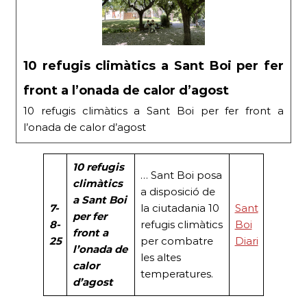
10 refugis climàtics a Sant Boi per fer
front a l’onada de calor d’agost
10 refugis climàtics a Sant Boi per fer front a
l’onada de calor d’agost
10 refugis
… Sant Boi posa
climàtics
a disposició de
a Sant Boi
7-
la ciutadania 10
Sant
per fer
8-
refugis climàtics
Boi
front a
25
per combatre
Diari
l’onada de
les altes
calor
temperatures.
d’agost