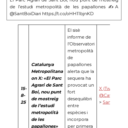
de l’estudi metropolità de les papallones ✍️A
@SantBoiDiari https://t.co/oHH11bjnKD
El sisè
informe de
l’Observatori
metropolità
de
Catalunya
papallones
Metropolitana
alerta que la
on X: «El Parc
sequera ha
Agrari de Sant
provocat un
15-
X (Twitter)
Boi, nou punt
fort
8-
@Catalunya
de mostreig
desequilibri
25
>
Sant Boi Dia
de l’estudi
entre
metropolità
espècies i
de les
incorpora
papallones»
per primera