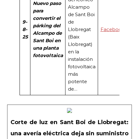
Nuevo paso
Alcampo
para
de Sant Boi
convertir el
9-
de
párking del
8-
Llobregat
Facebook
Alcampo de
25
(Baix
Sant Boi en
Llobregat)
una planta
en la
fotovoltaica
instalación
fotovoltaica
más
potente
de…
Corte de luz en Sant Boi de Llobregat:
una avería eléctrica deja sin suministro