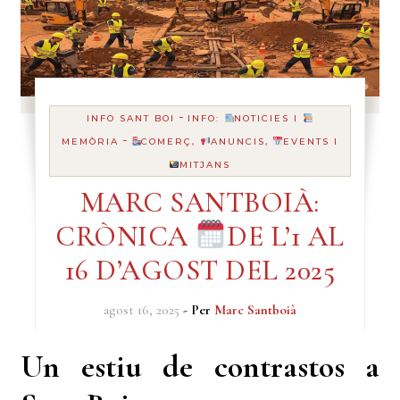
-
INFO SANT BOI
INFO:
NOTICIES I
-
MEMÒRIA
COMERÇ,
ANUNCIS,
EVENTS I
MITJANS
MARC SANTBOIÀ:
CRÒNICA
DE L’1 AL
16 D’AGOST DEL 2025
agost 16, 2025
- Per
Marc Santboià
Un estiu de contrastos a