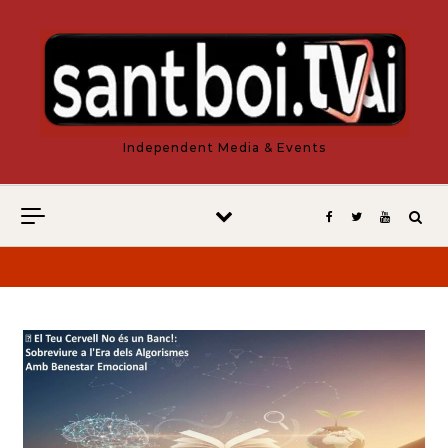
Vés al contingut
Independent Media & Events