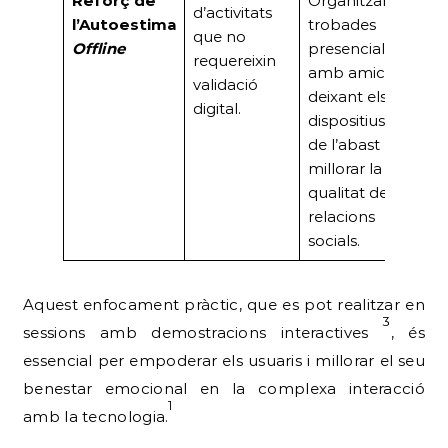
Reforç de
Organitzar
d’activitats
l’Autoestima
trobades
que no
Offline
presencials
requereixin
amb amics,
validació
deixant els
digital.
dispositius fora
de l’abast per
millorar la
qualitat de les
relacions
socials.
Aquest enfocament pràctic, que es pot realitzar en
3
sessions amb demostracions interactives
, és
essencial per empoderar els usuaris i millorar el seu
benestar emocional en la complexa interacció
1
amb la tecnologia.