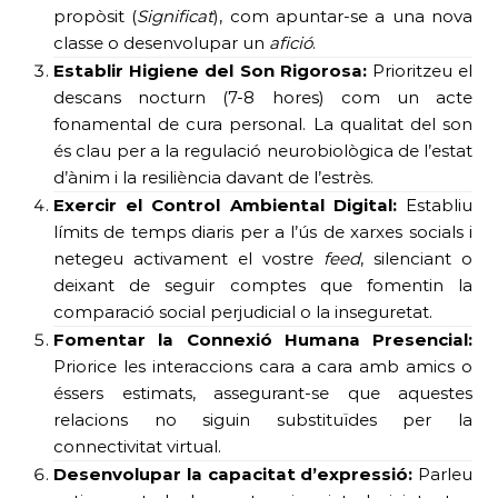
propòsit (
Significat
), com apuntar-se a una nova
classe o desenvolupar un
afició
.
Establir Higiene del Son Rigorosa:
Prioritzeu el
descans nocturn (7-8 hores) com un acte
fonamental de cura personal. La qualitat del son
és clau per a la regulació neurobiològica de l’estat
d’ànim i la resiliència davant de l’estrès.
Exercir el Control Ambiental Digital:
Establiu
límits de temps diaris per a l’ús de xarxes socials i
netegeu activament el vostre
feed
, silenciant o
deixant de seguir comptes que fomentin la
comparació social perjudicial o la inseguretat.
Fomentar la Connexió Humana Presencial:
Priorice les interaccions cara a cara amb amics o
éssers estimats, assegurant-se que aquestes
relacions no siguin substituïdes per la
connectivitat virtual.
Desenvolupar la capacitat d’expressió:
Parleu