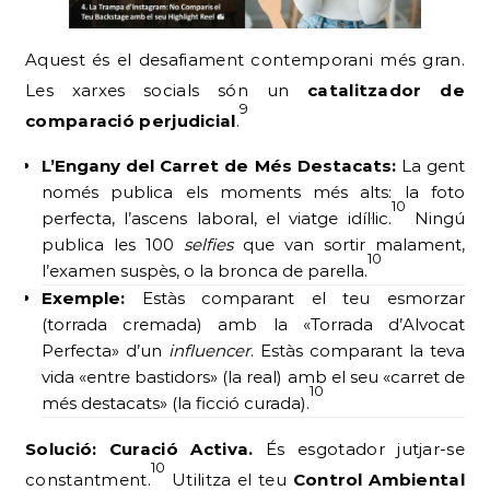
Aquest és el desafiament contemporani més gran.
Les xarxes socials són un
catalitzador de
9
comparació perjudicial
.
L’Engany del Carret de Més Destacats:
La gent
només publica els moments més alts: la foto
10
perfecta, l’ascens laboral, el viatge idíl·lic.
Ningú
publica les 100
selfies
que van sortir malament,
10
l’examen suspès, o la bronca de parella.
Exemple:
Estàs comparant el teu esmorzar
(torrada cremada) amb la «Torrada d’Alvocat
Perfecta» d’un
influencer
. Estàs comparant la teva
vida «entre bastidors» (la real) amb el seu «carret de
10
més destacats» (la ficció curada).
Solució: Curació Activa.
És esgotador jutjar-se
10
constantment.
Utilitza el teu
Control Ambiental