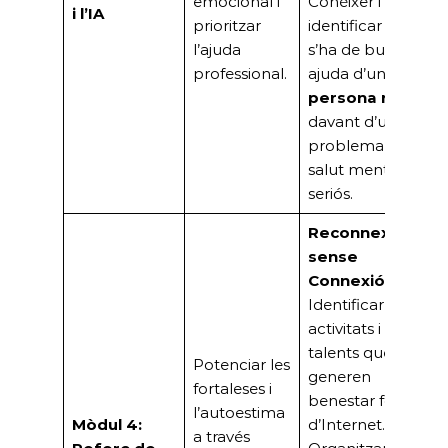
emocional i
Conèixer i
i l’IA
prioritzar
identificar quan
l’ajuda
s’ha de buscar
professional.
ajuda d’una
persona real
davant d’un
problema de
salut mental
seriós.
Reconnexió
sense
Connexió:
Identificar
activitats i
talents que
Potenciar les
generen
fortaleses i
benestar fora
l’autoestima
Mòdul 4:
d’Internet.
a través