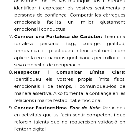
activament de les vostres inquietuds i intenteu
identificar i expressar els vostres sentiments a
persones de confiança. Compartir les càrregues
emocionals facilita un millor ajustament
emocional i conductual.
Conrear una Fortalesa de Caràcter:
Trieu una
fortalesa personal (e.g., coratge, gratitud,
temprança ) i practiqueu intencionalment com
aplicar-la en situacions quotidianes per millorar la
seva capacitat de recuperació.
Respectar i Comunicar Límits Clars:
Identifiqueu els vostres propis límits físics,
emocionals i de temps, i comuniqueu-los de
manera assertiva. Això fomenta la confiança en les
relacions i manté l’estabilitat emocional.
Conrear l’autoestima
Fora de línia
:
Participeu
en activitats que us facin sentir competent i que
reforcin talents que no requereixen validació en
l’entorn digital.