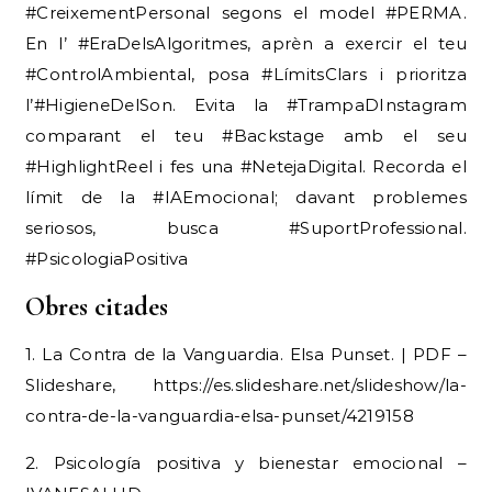
#CreixementPersonal segons el model #PERMA.
En l’ #EraDelsAlgoritmes, aprèn a exercir el teu
#ControlAmbiental, posa #LímitsClars i prioritza
l’#HigieneDelSon. Evita la #TrampaDInstagram
comparant el teu #Backstage amb el seu
#HighlightReel i fes una #NetejaDigital. Recorda el
límit de la #IAEmocional; davant problemes
seriosos, busca #SuportProfessional.
#PsicologiaPositiva
Obres citades
1. La Contra de la Vanguardia. Elsa Punset. | PDF –
Slideshare, https://es.slideshare.net/slideshow/la-
contra-de-la-vanguardia-elsa-punset/4219158
2. Psicología positiva y bienestar emocional –