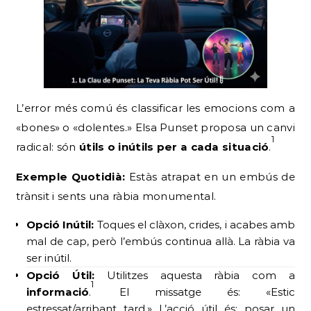
L’error més comú és classificar les emocions com a
«bones» o «dolentes.» Elsa Punset proposa un canvi
1
radical: són
útils o inútils per a cada situació
.
Exemple Quotidià:
Estàs atrapat en un embús de
trànsit i sents una ràbia monumental.
Opció Inútil:
Toques el clàxon, crides, i acabes amb
mal de cap, però l’embús continua allà. La ràbia va
ser inútil.
Opció Útil:
Utilitzes aquesta ràbia com a
1
informació
.
El missatge és: «Estic
estressat/arribant tard.» L’acció útil és: posar un