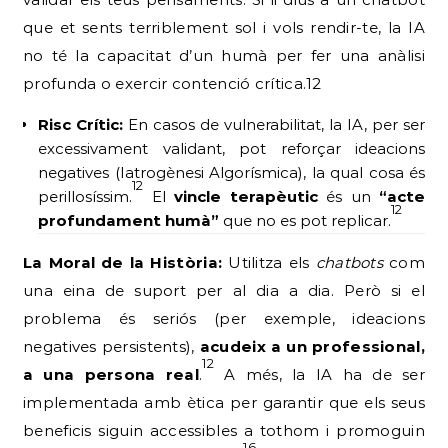
que et sents terriblement sol i vols rendir-te, la IA
no té la capacitat d’un humà per fer una anàlisi
profunda o exercir contenció crítica.12
Risc Crític:
En casos de vulnerabilitat, la IA, per ser
excessivament validant, pot reforçar ideacions
negatives (Iatrogènesi Algorísmica), la qual cosa és
12
perillosíssim.
El
vincle terapèutic
és un
“acte
12
profundament humà”
que no es pot replicar.
La Moral de la Història:
Utilitza els
chatbots
com
una eina de suport per al dia a dia. Però si el
problema és seriós (per exemple, ideacions
negatives persistents),
acudeix a un professional,
12
a una persona real
.
A més, la IA ha de ser
implementada amb ètica per garantir que els seus
beneficis siguin accessibles a tothom i promoguin
16