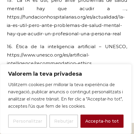
15. “La IA es útil, pero ante problemas de salud
mental hay que acudir a …,
https://fundacionhospitalarias.org/es/actualidad/la-
ia-es-util-pero-ante-problemas-de-salud-mental-
hay-que-acudir-un-profesional-una-persona-real
16. Ética de la inteligencia artificial – UNESCO,
https://www.unesco.org/es/artificial-
intelligence/recommendation-ethics
Valorem la teva privadesa
CONTINUEU LLEGINT
Utilitzem cookies per millorar la teva experiència de
navegació, publicar anuncis o contingut personalitzats i
analitzar el nostre trànsit. En fer clic a "Acceptar-ho tot",
acceptes l'ús que fem de les cookies.
Personalitzar
Rebutjar
Accepta-ho tot