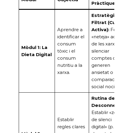
Pràctiques
Estratègia de
Filtrat (Curació
Aprendre a
Activa):
Fer una
identificar el
«neteja» activa
consum
de les xarxes,
Mòdul 1: La
tòxic i el
silenciar
Dieta Digital
consum
comptes que
nutritiu a la
generen
xarxa.
ansietat o
comparació
social nociva.
Rutina de
Desconnexió:
Establir «zones
Establir
de silenci
regles clares
digital» (p. ex.,