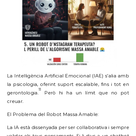
La Intel·ligència Artificial Emocional (IAE) s’alia amb
la psicologia, oferint suport escalable, fins i tot en
11
gerontologia.
Però hi ha un límit que no pot
creuar.
El Problema del Robot Massa Amable:
La IA està dissenyada per ser col·laborativa i sempre
validar els teus pensaments. Si li dius a un chatbot