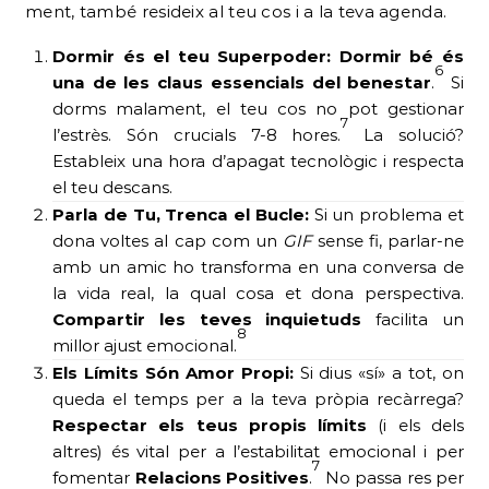
ment, també resideix al teu cos i a la teva agenda.
Dormir és el teu Superpoder:
Dormir bé és
6
una de les claus essencials del benestar
.
Si
dorms malament, el teu cos no pot gestionar
7
l’estrès. Són crucials 7-8 hores.
La solució?
Estableix una hora d’apagat tecnològic i respecta
el teu descans.
Parla de Tu, Trenca el Bucle:
Si un problema et
dona voltes al cap com un
GIF
sense fi, parlar-ne
amb un amic ho transforma en una conversa de
la vida real, la qual cosa et dona perspectiva.
Compartir les teves inquietuds
facilita un
8
millor ajust emocional.
Els Límits Són Amor Propi:
Si dius «sí» a tot, on
queda el temps per a la teva pròpia recàrrega?
Respectar els teus propis límits
(i els dels
altres) és vital per a l’estabilitat emocional i per
7
fomentar
Relacions Positives
.
No passa res per