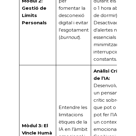
Mòdul 2:
per
durant els àpats
Gestió de
fomentar la
o 1 hora abans
Límits
desconexió
de dormir).
Personals
digital i evitar
Desactivació
l’esgotament
d’alertes no
(
burnout
).
essencials per
minimitzar les
interrupcions
constants.
Anàlisi Crítica
de l’IA:
Desenvolupar
un pensament
crític sobre el
Entendre les
que pot o no
limitacions
pot fer l’IA en
ètiques de la
un context
Mòdul 3: El
IA en l’àmbit
emocional.
Víncle Humà