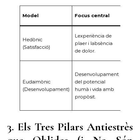
Model
Focus central
Meta
Felicita
Lexperiència de
Hedònic
subject
plaer i labsència
(Satisfacció)
plaer
de dolor.
immedi
Desenvolupament
Plenitu
Eudaimònic
del potencial
autorea
(Desenvolupament)
humà i vida amb
i funci
propòsit.
òptima
3. Els Tres Pilars Antiestrès