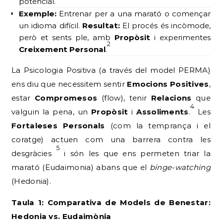
potencial.
Exemple:
Entrenar per a una marató o començar
un idioma difícil.
Resultat:
El procés és incòmode,
però et sents ple, amb
Propòsit
i experimentes
2
Creixement Personal
.
La Psicologia Positiva (a través del model PERMA)
ens diu que necessitem sentir
Emocions Positives
,
estar
Compromesos
(flow), tenir
Relacions
que
4
valguin la pena, un
Propòsit
i
Assoliments
.
Les
Fortaleses Personals
(com la temprança i el
coratge) actuen com una barrera contra les
5
desgràcies
i són les que ens permeten triar la
marató (Eudaimonia) abans que el
binge-watching
(Hedonia).
Taula 1: Comparativa de Models de Benestar:
Hedonia vs. Eudaimònia