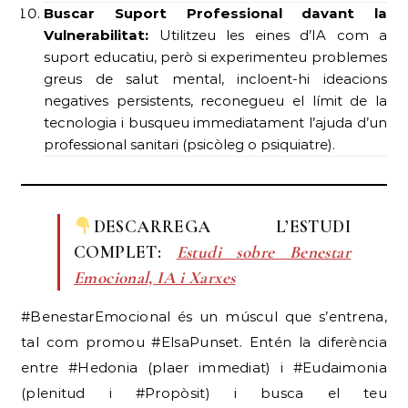
Buscar Suport Professional davant la
Vulnerabilitat:
Utilitzeu les eines d’IA com a
suport educatiu, però si experimenteu problemes
greus de salut mental, incloent-hi ideacions
negatives persistents, reconegueu el límit de la
tecnologia i busqueu immediatament l’ajuda d’un
professional sanitari (psicòleg o psiquiatre).
DESCARREGA L’ESTUDI
COMPLET:
Estudi sobre Benestar
Emocional, IA i Xarxes
#BenestarEmocional és un múscul que s’entrena,
tal com promou #ElsaPunset. Entén la diferència
entre #Hedonia (plaer immediat) i #Eudaimonia
(plenitud i #Propòsit) i busca el teu