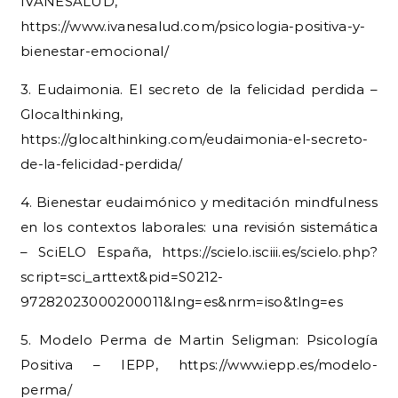
IVANESALUD,
https://www.ivanesalud.com/psicologia-positiva-y-
bienestar-emocional/
3. Eudaimonia. El secreto de la felicidad perdida –
Glocalthinking,
https://glocalthinking.com/eudaimonia-el-secreto-
de-la-felicidad-perdida/
4. Bienestar eudaimónico y meditación mindfulness
en los contextos laborales: una revisión sistemática
– SciELO España, https://scielo.isciii.es/scielo.php?
script=sci_arttext&pid=S0212-
97282023000200011&lng=es&nrm=iso&tlng=es
5. Modelo Perma de Martin Seligman: Psicología
Positiva – IEPP, https://www.iepp.es/modelo-
perma/