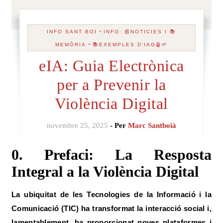
-
INFO SANT BOI
INFO: 📰NOTICIES I 📚
-
MEMÒRIA
📚EXEMPLES D'IAG🤖🌱
eIA: Guia Electrònica
per a Prevenir la
Violència Digital
novembre 25, 2025
- Per
Marc Santboià
0. Prefaci: La Resposta
Integral a la Violència Digital
La ubiquitat de les Tecnologies de la Informació i la
Comunicació (TIC) ha transformat la interacció social i,
lamentablement, ha proporcionat noves plataformes i