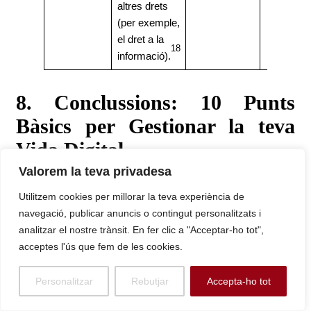
altres drets
(per exemple,
el dret a la
18
informació).
8. Conclussions: 10 Punts
Bàsics per Gestionar la teva
Vida Digital
Valorem la teva privadesa
La gestió efectiva de la vida digital en l’actualitat requereix
Utilitzem cookies per millorar la teva experiència de
l’adopció de principis de ciberhigiene que s’assemblen a
navegació, publicar anuncis o contingut personalitzats i
les mesures de resiliència aplicades en l’àmbit
analitzar el nostre trànsit. En fer clic a "Acceptar-ho tot",
20
empresarial.
Aquests 10 punts serveixen com a decàleg
acceptes l'ús que fem de les cookies.
per construir un entorn digital segur i ètic.
Personalitzar
Rebutjar
Accepta-ho tot
Implementació Obligatòria de l’Autenticació de Dos
Factors (2FA/MFA):
Proporciona una capa de seguretat