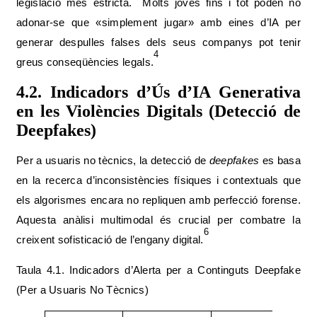
legislació més estricta.
Molts joves fins i tot poden no
adonar-se que «simplement jugar» amb eines d’IA per
generar despulles falses dels seus companys pot tenir
4
greus conseqüències legals.
4.2. Indicadors d’Ús d’IA Generativa
en les Violències Digitals (Detecció de
Deepfakes)
Per a usuaris no tècnics, la detecció de
deepfakes
es basa
en la recerca d’inconsistències físiques i contextuals que
els algorismes encara no repliquen amb perfecció forense.
Aquesta anàlisi multimodal és crucial per combatre la
6
creixent sofisticació de l’engany digital.
Taula 4.1. Indicadors d’Alerta per a Continguts Deepfake
(Per a Usuaris No Tècnics)