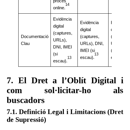
procés
14
online.
Evidència
Evidència
Evidència
digital
digital
digital
(captures,
Documentació
(captures,
(captures,
URLs),
Clau
URLs), DNI,
URLs), D
DNI, IMEI
IMEI (si
(o
(si
13
escau).
equivalent
13
escau).
7. El Dret a l’Oblít Digital i
com sol·licitar-ho als
buscadors
7.1. Definició Legal i Limitacions (Dret
de Supressió)