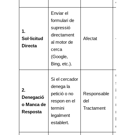
AEPD)
Enviar el
formulari de
supressió
1.
directament
Sol·licitud
Afectat
–
al motor de
Directa
cerca
(Google,
Bing, etc.).
Còpia de 
Si el cercador
sol·licitud
denega la
2.
inicial
petició o no
Responsable
Denegació
segellada 
respon en el
del
o Manca de
responsab
termini
Tractament
Resposta
resguard 
legalment
l’enviame
establert.
certificat.