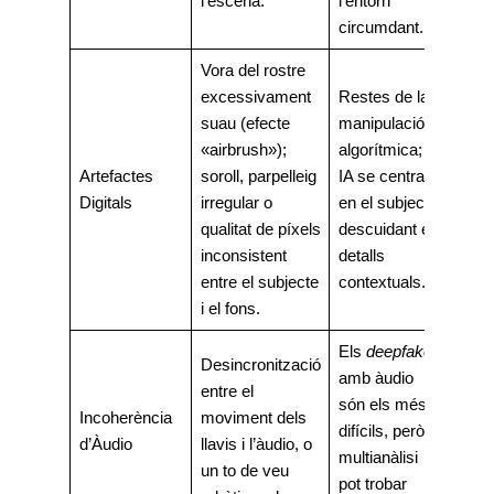
l’escena.
l’entorn
circumdant.
Vora del rostre
excessivament
Restes de la
suau (efecte
manipulació
«airbrush»);
algorítmica; la
Artefactes
soroll, parpelleig
IA se centra
Digitals
irregular o
en el subjecte,
qualitat de píxels
descuidant els
inconsistent
detalls
entre el subjecte
contextuals.
i el fons.
Els
deepfakes
Desincronització
amb àudio
entre el
són els més
Incoherència
moviment dels
difícils, però la
d’Àudio
llavis i l’àudio, o
multianàlisi
un to de veu
pot trobar