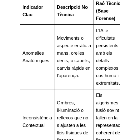
Raó Tècnica
Indicador
Descripció No
(Base
Clau
Tècnica
Forense)
L’IA té
Moviments o
dificultats
aspecte erràtic a
persistents
Anomalies
mans, orelles,
amb els
Anatòmiques
dents, o cabells;
detalls
canvis ràpids en
complexos del
l’aparença.
cos humà i les
extremitats.
Els
Ombres,
algorismes de
il·luminació o
fusió sovint
Inconsistència
reflexos que no
fallen en la
Contextual
s’ajusten a les
representació
lleis físiques de
coherent de