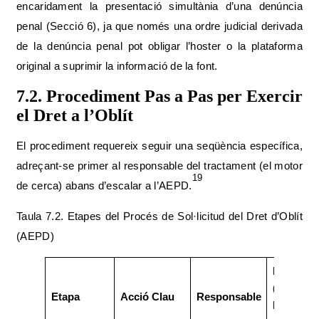
encaridament la presentació simultània d’una denúncia
penal (Secció 6), ja que només una ordre judicial derivada
de la denúncia penal pot obligar l’hoster o la plataforma
original a suprimir la informació de la font.
7.2. Procediment Pas a Pas per Exercir
el Dret a l’Oblít
El procediment requereix seguir una seqüència específica,
adreçant-se primer al responsable del tractament (el motor
19
de cerca) abans d’escalar a l’AEPD.
Taula 7.2. Etapes del Procés de Sol·licitud del Dret d’Oblít
(AEPD)
Prova Crí
(Per a
Etapa
Acció Clau
Responsable
Reclamac