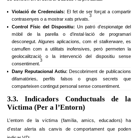
Violació de Credencials:
El fet de ser forçat a compartir
3
contrasenyes o a mostrar xats privats.
Control Físic del Dispositiu:
Un patró d’espionatge del
mòbil de la parella o d’instal·lació de programari
desconegut. Algunes aplicacions, com el
stalkerware
, es
camuflen com a utilitats inofensives, però permeten la
geolocalització o la intervenció del dispositiu sense
3
consentiment.
Dany Reputacional Actiu:
Descobriment de publicacions
difamatòries, perfils falsos o grups secrets que
comparteixen contingut personal sense consentiment.
3.3. Indicadors Conductuals de la
Víctima (Per a l’Entorn)
L’entorn de la víctima (família, amics, educadors) ha
d’estar alerta als canvis de comportament que poden
indicar VD: