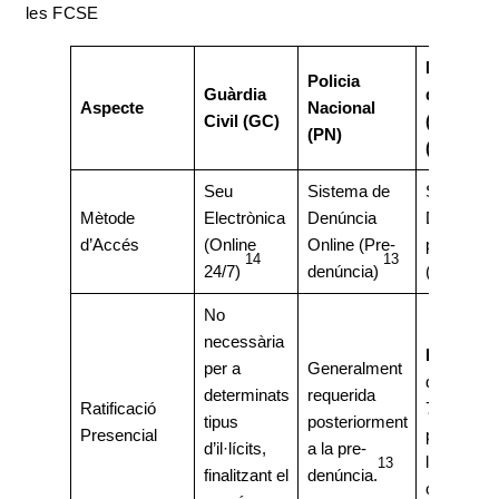
les FCSE
Mossos
Policia
Guàrdia
d’Esquad
Aspecte
Nacional
Civil (GC)
(ME)
(PN)
(Cataluny
Seu
Sistema de
Sistema 
Mètode
Electrònica
Denúncia
Denúncie
d’Accés
(Online
Online (Pre-
per Intern
14
13
24/7)
denúncia)
(GENCAT
No
necessària
Requerid
per a
Generalment
dins de le
determinats
requerida
Ratificació
72 hores
tipus
posteriorment
Presencial
posteriors
d’il·lícits,
a la pre-
l’enviame
13
finalitzant el
denúncia.
online.