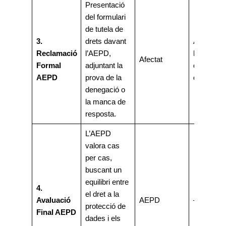
Presentació
del formulari
de tutela de
3.
drets davant
Aportació
Reclamació
l’AEPD,
la
Afectat
Formal
adjuntant la
document
AEPD
prova de la
de l’Etapa
denegació o
la manca de
resposta.
L’AEPD
valora cas
per cas,
buscant un
equilibri entre
4.
el dret a la
Avaluació
AEPD
–
protecció de
Final AEPD
dades i els