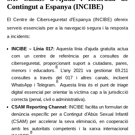
Contingut a Espanya (INCIBE)
El Centre de Ciberseguretat d’Espanya (INCIBE) ofereix
serveis essencials per a la navegació segura i la resposta
a incidents:
INCIBE – Línia 017:
Aquesta línia d’ajuda gratuïta actua
com un centre de referència per a consultes de
ciberseguretat, proporcionant suport a ciutadans, pares,
8
menors i educadors.
L’any 2021 va gestionar 69.211
consultes a través del 017 i altres canals, incloent
8
WhatsApp i Telegram.
Aquesta línia és el punt de
triage
digital essencial per orientar la víctima cap a la jurisdicció
correcta (penal, civil o administrativa).
CSAM Reporting Channel:
INCIBE facilita un formulari de
denúncia específic per a Contingut d’Abús Sexual Infantil
(CSAM) per accelerar la seva eliminació, en cooperació
amb les autoritats competents i la xarxa internacional
8