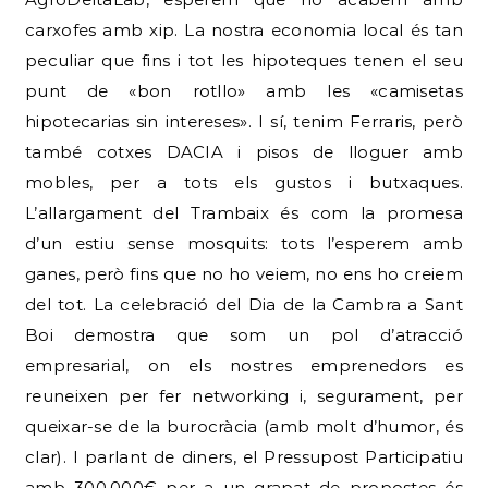
carxofes amb xip. La nostra economia local és tan
peculiar que fins i tot les hipoteques tenen el seu
punt de «bon rotllo» amb les «camisetas
hipotecarias sin intereses». I sí, tenim Ferraris, però
també cotxes DACIA i pisos de lloguer amb
mobles, per a tots els gustos i butxaques.
L’allargament del Trambaix és com la promesa
d’un estiu sense mosquits: tots l’esperem amb
ganes, però fins que no ho veiem, no ens ho creiem
del tot. La celebració del Dia de la Cambra a Sant
Boi demostra que som un pol d’atracció
empresarial, on els nostres emprenedors es
reuneixen per fer networking i, segurament, per
queixar-se de la burocràcia (amb molt d’humor, és
clar). I parlant de diners, el Pressupost Participatiu
amb 300.000€ per a un grapat de propostes és