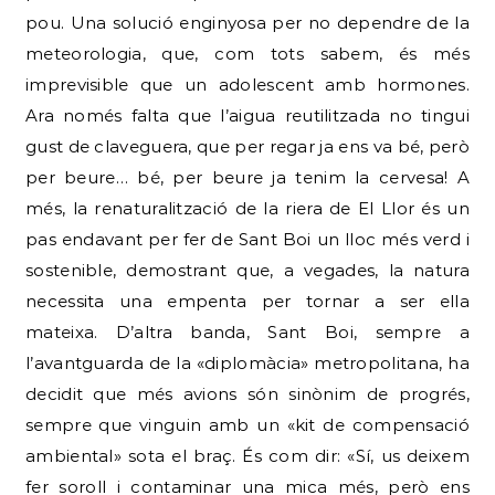
pou. Una solució enginyosa per no dependre de la
meteorologia, que, com tots sabem, és més
imprevisible que un adolescent amb hormones.
Ara només falta que l’aigua reutilitzada no tingui
gust de claveguera, que per regar ja ens va bé, però
per beure… bé, per beure ja tenim la cervesa! A
més, la renaturalització de la riera de El Llor és un
pas endavant per fer de Sant Boi un lloc més verd i
sostenible, demostrant que, a vegades, la natura
necessita una empenta per tornar a ser ella
mateixa. D’altra banda, Sant Boi, sempre a
l’avantguarda de la «diplomàcia» metropolitana, ha
decidit que més avions són sinònim de progrés,
sempre que vinguin amb un «kit de compensació
ambiental» sota el braç. És com dir: «Sí, us deixem
fer soroll i contaminar una mica més, però ens