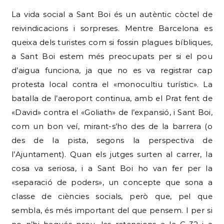
La vida social a Sant Boi és un autèntic còctel de
reivindicacions i sorpreses. Mentre Barcelona es
queixa dels turistes com si fossin plagues bíbliques,
a Sant Boi estem més preocupats per si el pou
d’aigua funciona, ja que no es va registrar cap
protesta local contra el «monocultiu turístic». La
batalla de l’aeroport continua, amb el Prat fent de
«David» contra el «Goliath» de l’expansió, i Sant Boi,
com un bon veí, mirant-s’ho des de la barrera (o
des de la pista, segons la perspectiva de
l’Ajuntament). Quan els jutges surten al carrer, la
cosa va seriosa, i a Sant Boi ho van fer per la
«separació de poders», un concepte que sona a
classe de ciències socials, però que, pel que
sembla, és més important del que pensem. I per si