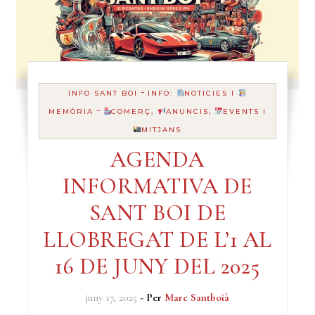
-
INFO SANT BOI
INFO:
NOTICIES I
-
MEMÒRIA
COMERÇ,
ANUNCIS,
EVENTS I
MITJANS
AGENDA
INFORMATIVA DE
SANT BOI DE
LLOBREGAT DE L’1 AL
16 DE JUNY DEL 2025
juny 17, 2025
- Per
Marc Santboià