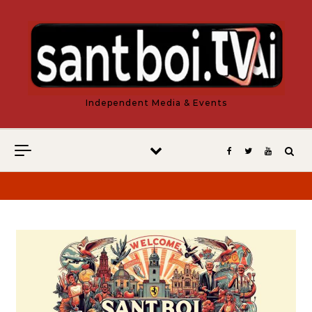
Vés al contingut
Independent Media & Events