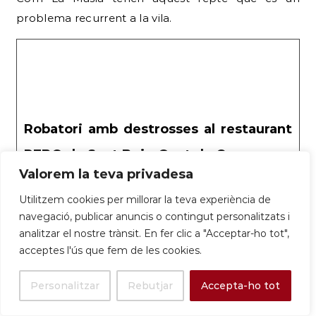
problema recurrent a la vila.
Robatori amb destrosses al restaurant
REBO de Sant Boi – Gent de Carrer
Valorem la teva privadesa
Els lladres van entrar la matinada del diumenge 30
de març, trencant el vidre i enduent-se diners i
Utilitzem cookies per millorar la teva experiència de
equips del local. Escolta l’entrevista a partir del
navegació, publicar anuncis o contingut personalitzats i
minut 7:50 La matinada d’aquest diumenge 30 de
analitzar el nostre trànsit. En fer clic a "Acceptar-ho tot",
març, el restaurant REBO, conegut com La
acceptes l'ús que fem de les cookies.
Tortillera i situat al carrer Pablo Picasso 73 del barri
de Ciutat Cooperativa de
Personalitzar
Rebutjar
Accepta-ho tot
3-4 de juny de 2025: Protecció Civil programa