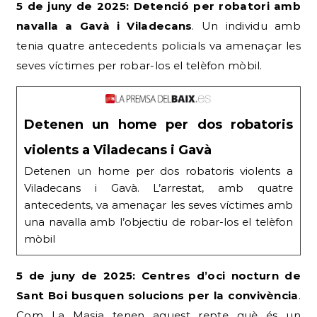
5 de juny de 2025: Detenció per robatori amb
navalla a Gavà i Viladecans
. Un individu amb
tenia quatre antecedents policials va amenaçar les
seves víctimes per robar-los el telèfon mòbil.
Detenen un home per dos robatoris
violents a Viladecans i Gavà
Detenen un home per dos robatoris violents a
Viladecans i Gavà. L’arrestat, amb quatre
antecedents, va amenaçar les seves víctimes amb
una navalla amb l’objectiu de robar-los el telèfon
mòbil
5 de juny de 2025: Centres d’oci nocturn de
Sant Boi busquen solucions per la convivència
.
Com La Masia tenen aquest repte què és un