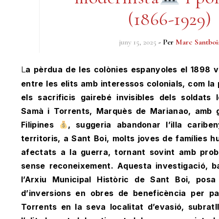
(1866-1929)
juny 15, 2025
- Per
Marc Santboi
La pèrdua de les colònies espanyoles el 1898 va evidenciar el contrast
entre les elits amb interessos colonials, com la
els sacrificis gairebé invisibles dels soldats
Samà i Torrents, Marquès de Marianao, amb g
Filipines
, suggeria abandonar l’illa caribe
territoris, a Sant Boi, molts joves de famílies
afectats a la guerra, tornant sovint amb prob
sense reconeixement. Aquesta investigació, 
l’Arxiu Municipal Històric de Sant Boi, pos
d’inversions en obres de beneficència per pa
Torrents en la seva localitat d’evasió, subratl