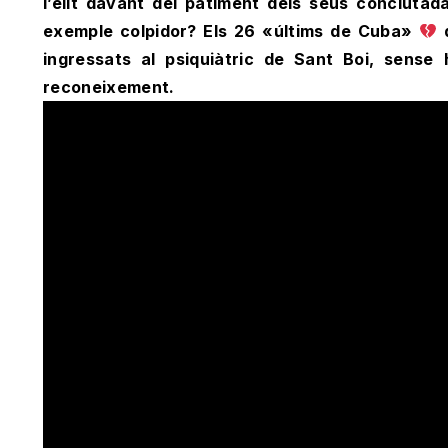
l’elit davant del patiment dels seus conciuta
exemple colpidor? Els 26 «últims de Cuba»
q
ingressats al psiquiàtric de Sant Boi, sens
reconeixement.