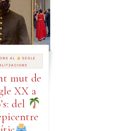
ONS AL
SEGLE
ALITZACIONS
nt mut de
egle XX a
’s: del
epicentre
ític