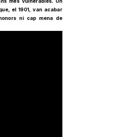
dans més vulnerables. Un
ue, el 1901, van acabar
e honors ni cap mena de