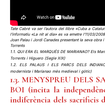
Tate Cabré va ser l’autora del llibre «Cuba a Catalun
l’informatiu «La nit al dia» es va emetre l’11/03/200
Joan Palau i Jordi Canades presentant la seva obra i
Torrents
1.1. QUI ERA EL MARQUÉS DE MARIANAO? Els Marian
Torrents i Higuero (Segle XIX)
1.2. ELS PALAUS I ELS PARCS DELS INDIAN
modernista i Marianao mès medieval i gòtic)
1.3. MENYSPREU DELS 
BOI (incita la independèn
indiferència dels sacrificis 