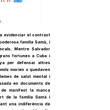
à
 poderosa família Samà, i
 locals. Mentre Salvador
rans fortunes a Cuba i
nya per defensar altres
 humils morien o quedaven
lemes de salut mental i
basada en documents de
a de manifest la manca
rt de la família Samà i
lant una indiferència de