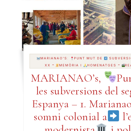
MARIANAO'S:
PUNT MUT DE
SUBVERSI
-
-
XX
MEMÒRIA I
HOMENATGES
RE
MARIANAO’s,
Pu
les subversions del s
Espanya – 1. Marianao
somni colonial a
l’
modernista
i pol