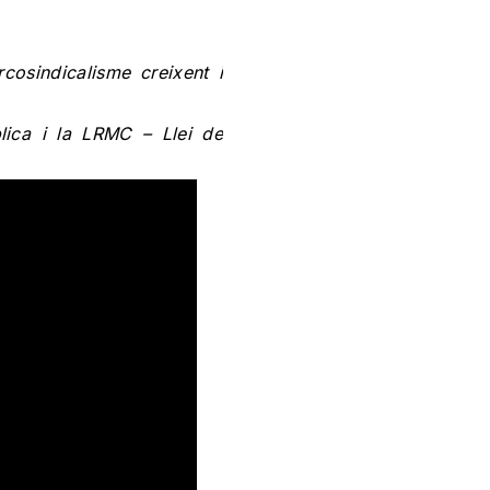
osindicalisme creixent i
ica i la LRMC – Llei de