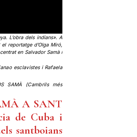
ya. L’obra dels indians». A
8 el reportatge d’Olga Miró,
 centrat en Salvador Samà i
ao esclavistes i Rafaela
OS SAMÀ (Cambrils més
SAMÀ A SANT
cia de Cuba i
dels santboians