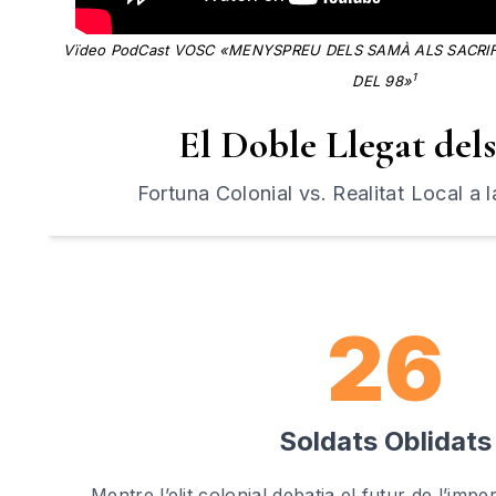
Vïdeo PodCast VOSC «MENYSPREU DELS SAMÀ ALS SACRIFI
1
DEL 98»
El Doble Llegat del
Fortuna Colonial vs. Realitat Local a l
26
Soldats Oblidats
Mentre l’elit colonial debatia el futur de l’impe