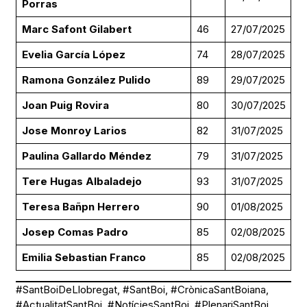
Porras
Marc Safont Gilabert
46
27/07/2025
Evelia García López
74
28/07/2025
Ramona González Pulido
89
29/07/2025
Joan Puig Rovira
80
30/07/2025
Jose Monroy Larios
82
31/07/2025
Paulina Gallardo Méndez
79
31/07/2025
Tere Hugas Albaladejo
93
31/07/2025
Teresa Bañpn Herrero
90
01/08/2025
Josep Comas Padro
85
02/08/2025
Emilia Sebastian Franco
85
02/08/2025
#SantBoiDeLlobregat, #SantBoi, #CrònicaSantBoiana,
#ActualitatSantBoi, #NotíciesSantBoi, #PlenariSantBoi,