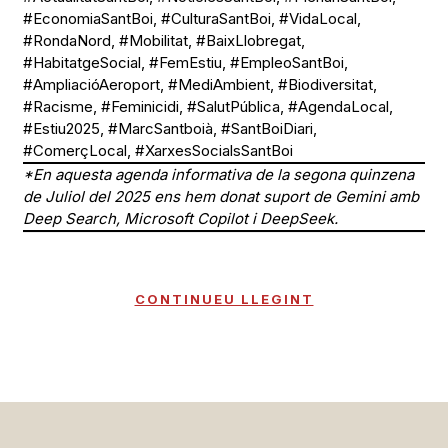
#EconomiaSantBoi, #CulturaSantBoi, #VidaLocal,
#RondaNord, #Mobilitat, #BaixLlobregat,
#HabitatgeSocial, #FemEstiu, #EmpleoSantBoi,
#AmpliacióAeroport, #MediAmbient, #Biodiversitat,
#Racisme, #Feminicidi, #SalutPública, #AgendaLocal,
#Estiu2025, #MarcSantboià, #SantBoiDiari,
#ComerçLocal, #XarxesSocialsSantBoi
*En aquesta agenda informativa de la segona quinzena
de Juliol del 2025 ens hem donat suport de Gemini amb
Deep Search, Microsoft Copilot i DeepSeek.
CONTINUEU LLEGINT