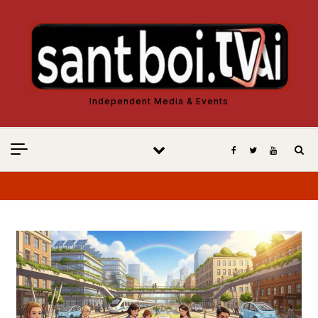
Vés al contingut
Independent Media & Events