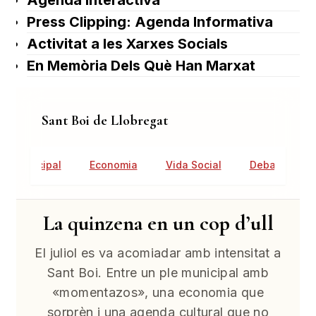
Agenda Interactiva
Press Clipping: Agenda Informativa
Activitat a les Xarxes Socials
En Memòria Dels Què Han Marxat
Sant Boi de Llobregat
tat Municipal
Economia
Vida Social
Debat Públic
La quinzena en un cop d’ull
El juliol es va acomiadar amb intensitat a
Sant Boi. Entre un ple municipal amb
«momentazos», una economia que
sorprèn i una agenda cultural que no