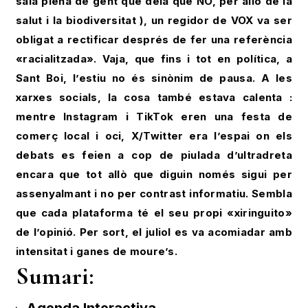
sala plena de gent que deia que NO, per allò de la
salut i la biodiversitat ), un regidor de VOX va ser
obligat a rectificar després de fer una referència
«racialitzada». Vaja, que fins i tot en política, a
Sant Boi, l’estiu no és sinònim de pausa. A les
xarxes socials, la cosa també estava calenta :
mentre Instagram i TikTok eren una festa de
comerç local i oci, X/Twitter era l’espai on els
debats es feien a cop de piulada d’ultradreta
encara que tot allò que diguin només sigui per
assenyalmant i no per contrast informatiu. Sembla
que cada plataforma té el seu propi «xiringuito»
de l’opinió. Per sort, el juliol es va acomiadar amb
intensitat i ganes de moure’s.
Sumari: