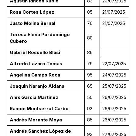
Agustin Rincón Rubio
83
20/07/2025
Rosa Cortes López
85
21/07/2025
Justo Molina Bernal
76
21/07/2025
Teresa Elena Pordomingo
80
Cubero
Gabriel Rossello Blasi
86
Alfredo Lazaro Tomas
79
22/07/2025
Angelina Camps Roca
95
24/07/2025
Joaquin Naranjo Aldana
65
25/07/2025
Alex García Martínez
50
26/07/2025
Ramon Montserrat Carbo
92
26/07/2025
Andrés Morante Moya
85
26/07/2025
Andrés Sánchez López de
93
27/07/2025