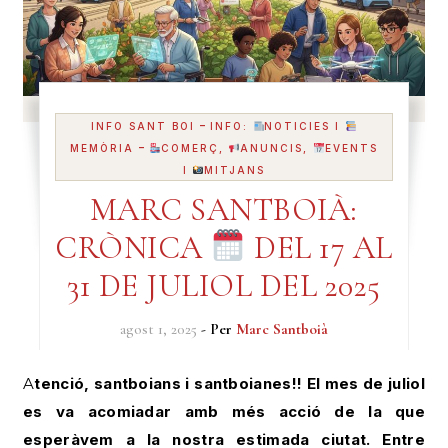
-
INFO SANT BOI
INFO:
NOTICIES I
-
MEMÒRIA
COMERÇ,
ANUNCIS,
EVENTS
I
MITJANS
MARC SANTBOIÀ:
CRÒNICA
DEL 17 AL
31 DE JULIOL DEL 2025
agost 1, 2025
- Per
Marc Santboià
Atenció, santboians i santboianes!! El mes de juliol
es va acomiadar amb més acció de la que
esperàvem a la nostra estimada ciutat. Entre