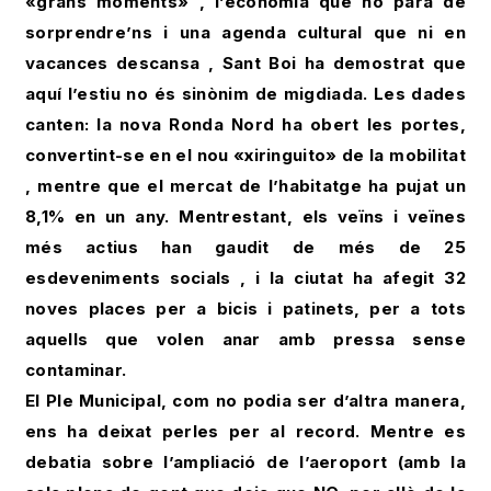
«grans moments» , l’economia que no para de
sorprendre’ns i una agenda cultural que ni en
vacances descansa , Sant Boi ha demostrat que
aquí l’estiu no és sinònim de migdiada. Les dades
canten: la nova Ronda Nord ha obert les portes,
convertint-se en el nou «xiringuito» de la mobilitat
, mentre que el mercat de l’habitatge ha pujat un
8,1% en un any. Mentrestant, els veïns i veïnes
més actius han gaudit de més de 25
esdeveniments socials , i la ciutat ha afegit 32
noves places per a bicis i patinets, per a tots
aquells que volen anar amb pressa sense
contaminar.
El Ple Municipal, com no podia ser d’altra manera,
ens ha deixat perles per al record. Mentre es
debatia sobre l’ampliació de l’aeroport (amb la