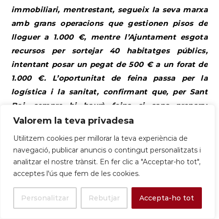
immobiliari, mentrestant, segueix la seva marxa
amb grans operacions que gestionen pisos de
lloguer a 1.000 €, mentre l’Ajuntament esgota
recursos per sortejar 40 habitatges públics,
intentant posar un pegat de 500 € a un forat de
1.000 €. L’oportunitat de feina passa per la
logística i la sanitat, confirmant que, per Sant
Boi, sempre hi haurà feina si saps preparar
comandes o cuidar de l’àvia.
Valorem la teva privadesa
Informe Tècnic: El Comerç i
Utilitzem cookies per millorar la teva experiència de
navegació, publicar anuncis o contingut personalitzats i
l’Ocupació de la Quinzena
analitzar el nostre trànsit. En fer clic a "Acceptar-ho tot",
acceptes l'ús que fem de les cookies.
L’activitat econòmica a Sant Boi de Llobregat
durant la segona meitat de novembre de 2025
Personalitzar
Rebutjar
Accepta-ho tot
reflecteix una combinació d’estacionalitat