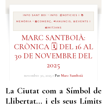
-
INFO SANT BOI
INFO: 📰NOTICIES I 📚
-
MEMÒRIA
🏪COMERÇ, 📢ANUNCIS, 📅EVENTS I
📸MITJANS
MARC SANTBOIÀ:
CRÒNICA 🗓️ DEL 16 AL
30 DE NOVEMBRE DEL
2025
novembre 30, 2025
- Per
Marc Santboià
La Ciutat com a Símbol de
Llibertat… i els seus Límits