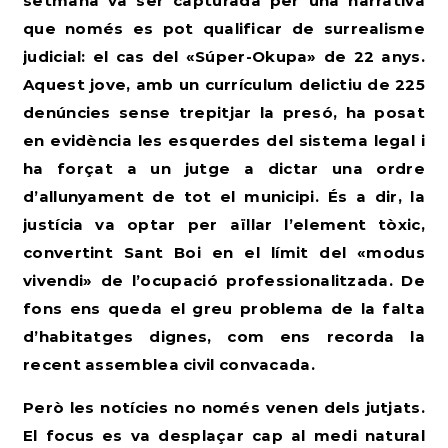
setmana va ser capturada per una narrativa
que només es pot qualificar de surrealisme
judicial: el cas del «Súper-Okupa» de 22 anys.
Aquest jove, amb un currículum delictiu de 225
denúncies sense trepitjar la presó, ha posat
en evidència les esquerdes del sistema legal i
ha forçat a un jutge a dictar una ordre
d’allunyament de tot el municipi. És a dir, la
justícia va optar per aïllar l’element tòxic,
convertint Sant Boi en el límit del «modus
vivendi» de l’ocupació professionalitzada.
De
fons ens queda el greu problema de la falta
d’habitatges dignes, com ens recorda la
recent assemblea civil convacada.
Però les notícies no només venen dels jutjats.
El focus es va desplaçar cap al medi natural