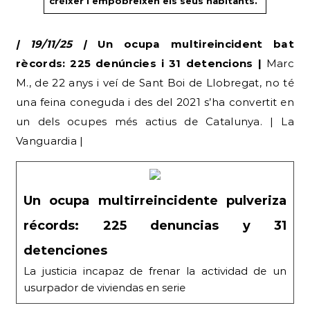
créixer i empobreixen els seus habitants.
| 19/11/25 |
Un ocupa multireincident bat
rècords: 225 denúncies i 31 detencions |
Marc
M., de 22 anys i veí de Sant Boi de Llobregat, no té
una feina coneguda i des del 2021 s’ha convertit en
un dels ocupes més actius de Catalunya. | La
Vanguardia |
Un ocupa multirreincidente pulveriza
récords: 225 denuncias y 31
detenciones
La justicia incapaz de frenar la actividad de un
usurpador de viviendas en serie