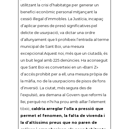
utilitzant la crisi d’habitatge per generar un
benefici econòmic personal mitjançant la
cessió il·legal d’immobles. La Justícia, incapaç
d’aplicar penes de presó significatives pel
delicte de usurpació, va dictar una ordre
d’allunyament que li prohibeix l’entrada al terme
municipal de Sant Boi, una mesura
excepcional.Aquest noi, més que un ciutadà, és
un buit legal amb 225 denúncies. Ha aconseguit
que Sant Boi es converteixi en un «Barri Z»
d’accés prohibit per a ell, una mesura pròpia de
la màfia, no de la usurpacions de pisos de fons
d’inversió. La ciutat, més segura des de
l’expulsió, ara demana al Govern que reformi la
llei, perquè no n’hi ha prou amb aïllar l’element
tòxic,
caldria arreglar l’olla a pressió que
permet el fenomen, la falta de vivenda i
la d’altíssims preus que no paren de