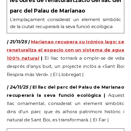
les obres de renaturalització del llac del
parc del Palau de Marianao
L’emplaçament considerat un element simbòlic
de la ciutat recuperarà la seva funció ecològica
| 21/11/25 |
Marianao recupera su icónico lago: se
renaturaliza el espacio con un sistema de agua
100% natural
|
El llac tornarà a omplir-se de vida
després d’anys buit, un projecte inclòs a «Sant Boi
Respira más Verd». | El Llobregat |
| 24/11/25 |
El llac del parc del Palau de Marianao
recuperarà la seva funció ecològica |
Aquest
llac ornamental, considerat un element simbòlic
dins d’un parc que és alhora patrimoni històric i
natural de Sant Boi, es transformarà. | El Far |