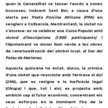
quan la Generalitat va tancar l’accés a zones
boscoses, incloent Sant Boi, a causa d’una
alerta per
Pesta Porcina Africana (PPA)
en
senglars a Collserola. Mentrestant, la ciutat no
s’aturava: es va celebrar una
Cursa Popular amb
rècord d’inscripcions (1.900 participants)
i
l’Ajuntament va donar llum verda a les obres
de renaturalització del símbol local,
el llac del
Palau de Marianao
,
Aquesta quinzena ha estat, doncs, la crònica
d’una ciutat que reacciona amb fermesa al dol
(25N), que es resigna a la ineficàcia legal
(Okupa) i que, tot i així, es projecta amb
ambició cap al futur econòmic, concentrant els
seus esforços en la imminent Fira de la