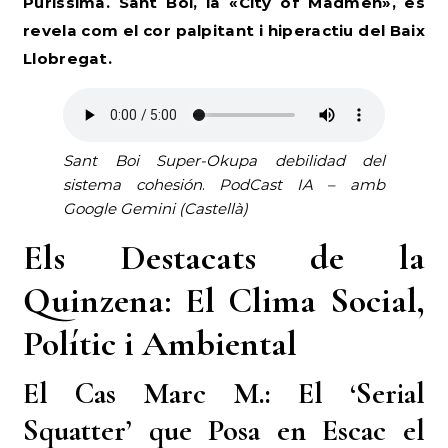
Puríssima. Sant Boi, la «City of Madmen», es
revela com el cor palpitant i hiperactiu del Baix
Llobregat.
Sant Boi Super-Okupa debilidad del
sistema cohesión
.
PodCast IA – amb
Google Gemini (Castellà)
Els Destacats de la
Quinzena: El Clima Social,
Polític i Ambiental
El Cas Marc M.: El ‘Serial
Squatter’ que Posa en Escac el