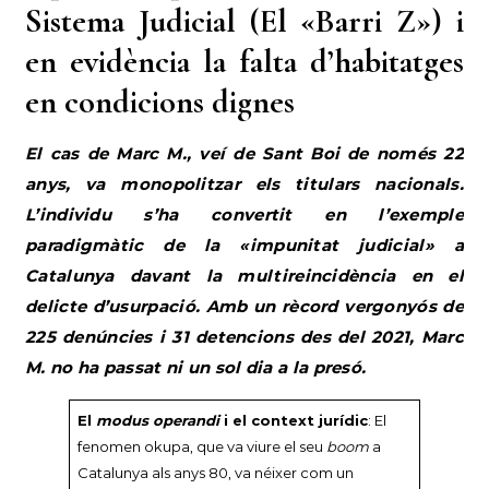
Sistema Judicial (El «Barri Z») i
en evidència la falta d’habitatges
en condicions dignes
El cas de Marc M., veí de Sant Boi de només 22
anys, va monopolitzar els titulars nacionals.
L’individu s’ha convertit en l’exemple
paradigmàtic de la «impunitat judicial» a
Catalunya davant la multireincidència en el
delicte d’usurpació. Amb un rècord vergonyós de
225 denúncies i 31 detencions des del 2021, Marc
M. no ha passat ni un sol dia a la presó.
El
modus operandi
i el context jurídic
: El
fenomen okupa, que va viure el seu
boom
a
Catalunya als anys 80, va néixer com un