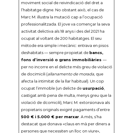
moviment social de reivindicació del dret a
l’habitatge digne. No obstant això, el cas de
Marc M. il·lustra la mutació cap a l’ocupació
professionalitzada. El jove va començar la seva
activitat delictiva als 18 anys i des del 2021 ha
ocupat al voltant de 200 habitatges. El seu
mètode era simple i mecànic: entrava en pisos
deshabitats — sempre propietat de
bancs,
fons d’inversió o grans immobiliàries
—
per no incorre en el delicte més greu de violació
de docimicili (
allanamento de morada
, que
afecta la intimitat de la llar habitual). Un cop
ocupat l’immoble (un delicte de
usurpació
,
castigat amb pena de multa, menys greu que la
violació de dcomicili), Marc M. extorsionava als
propietaris originals exigint pagaments d’entre
500 € i 5.000 € per marxar
. A més, s’ha
destacat que donava «claus en mà per diners a
persones que necessiten un lloc on viure»,