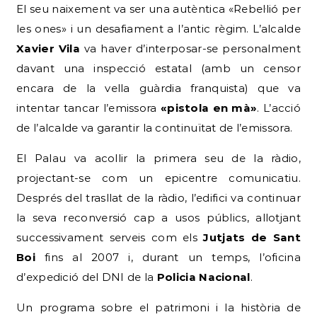
El seu naixement va ser una autèntica «Rebel·lió per
les ones» i un desafiament a l’antic règim. L’alcalde
Xavier Vila
va haver d’interposar-se personalment
davant una inspecció estatal (amb un censor
encara de la vella guàrdia franquista) que va
intentar tancar l’emissora
«pistola en mà»
. L’acció
de l’alcalde va garantir la continuïtat de l’emissora.
El Palau va acollir la primera seu de la ràdio,
projectant-se com un epicentre comunicatiu.
Després del trasllat de la ràdio, l’edifici va continuar
la seva reconversió cap a usos públics, allotjant
successivament serveis com els
Jutjats de Sant
Boi
fins al 2007 i, durant un temps, l’oficina
d’expedició del DNI de la
Policia Nacional
.
Un programa sobre el patrimoni i la història de