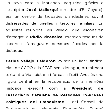
La seva casa a Marianao, adquirida gràcies a
l’escriptor
José Mallorquí
(creador d’El Coyote),
era un centre de trobades clandestines, sovint
disfressades de paelles i tertúlies familiars. En
aquestes reunions, els Vallejo, que escoltaven
d’amagat la
Ràdio Pirenaica
, exercien tasques de
socors i s’amagaven persones fitxades per la
dictadura.
Carles Vallejo Calderón
va ser un líder sindical
clau de CCOO a la SEAT, sent detingut, brutalment
torturat a Via Laietana i forçat a l’exili. Avui, és una
figura central en la recuperació de la memòria
històrica, exercint com a
President de
l’Associació Catalana de Persones Ex-Preses
Polítiques del Franquisme
i del Consell de
Participació del Memorial Democràtic. També