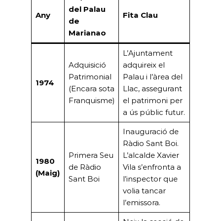
del Palau
Any
Fita Clau
de
Marianao
L’Ajuntament
Adquisició
adquireix el
Patrimonial
Palau i l’àrea del
1974
(Encara sota
Llac, assegurant
Franquisme)
el patrimoni per
a ús públic futur.
Inauguració de
Ràdio Sant Boi.
Primera Seu
L’alcalde Xavier
1980
de Ràdio
Vila s’enfronta a
(Maig)
Sant Boi
l’inspector que
volia tancar
l’emissora.