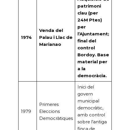
patrimoni
clau (per
24M Ptes)
per
Venda del
l’Ajuntament;
1974
Palau i Llac de
final del
Marianao
control
Bordoy. Base
material per
a la
democràcia.
Inici del
govern
municipal
Primeres
democràtic,
1979
Eleccions
amb control
Democràtiques
sobre l’antiga
finca de