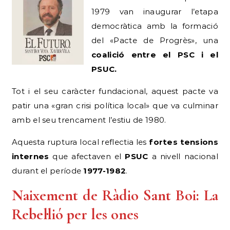
1979 van inaugurar l’etapa
democràtica amb la formació
del «Pacte de Progrès», una
coalició entre el PSC i el
PSUC.
Tot i el seu caràcter fundacional, aquest pacte va
patir una «gran crisi política local» que va culminar
amb el seu trencament l’estiu de 1980.
Aquesta ruptura local reflectia les
fortes tensions
internes
que afectaven el
PSUC
a nivell nacional
durant el període
1977-1982
.
Naixement de Ràdio Sant Boi: La
Rebel·lió per les ones