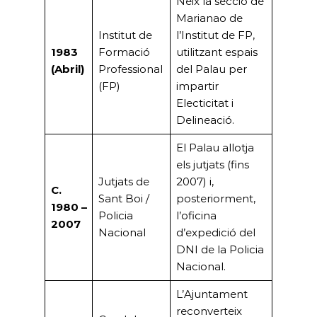
Neix la secció de
Marianao de
Institut de
l’Institut de FP,
1983
Formació
utilitzant espais
(Abril)
Professional
del Palau per
(FP)
impartir
Electicitat i
Delineació.
El Palau allotja
els jutjats (fins
Jutjats de
2007) i,
C.
Sant Boi /
posteriorment,
1980 –
Policia
l’oficina
2007
Nacional
d’expedició del
DNI de la Policia
Nacional.
L’Ajuntament
reconverteix