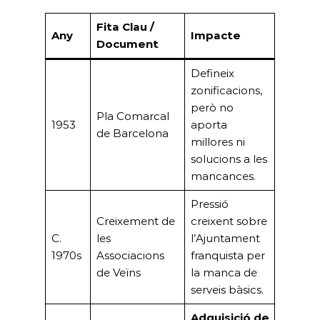
Fita Clau /
Any
Impacte
Document
Defineix
zonificacions,
però no
Pla Comarcal
1953
aporta
de Barcelona
millores ni
solucions a les
mancances.
Pressió
Creixement de
creixent sobre
C.
les
l’Ajuntament
1970s
Associacions
franquista per
de Veïns
la manca de
serveis bàsics.
Adquisició de