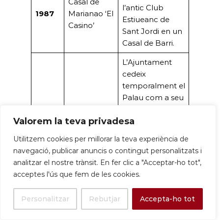
Casal de
l’antic Club
1987
Marianao ‘El
Estiueanc de
Casino’
Sant Jordi en un
Casal de Barri.
L’Ajuntament
cedeix
temporalment el
Palau com a seu
Clúster de
física del Clúster
Valorem la teva privadesa
2015
Salut
de Salut Mental
(Març)
Mental de
de Catalunya,
Utilitzem cookies per millorar la teva experiència de
Catalunya
una fita que
navegació, publicar anuncis o contingut personalitzats i
reorienta l’ús del
analitzar el nostre trànsit. En fer clic a "Acceptar-ho tot",
patrimoni cap a
acceptes l'ús que fem de les cookies.
la innovació i la
salut.
Personalitzar
Rebutjar
Accepta-ho tot