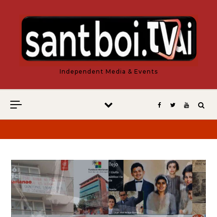
Vés al contingut
Independent Media & Events