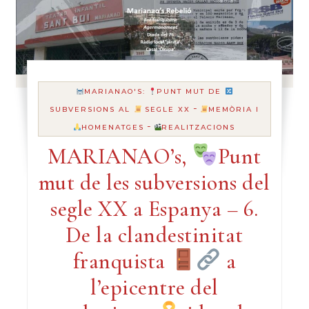
MARIANAO'S:
PUNT MUT DE
-
SUBVERSIONS AL
SEGLE XX
MEMÒRIA I
-
HOMENATGES
REALITZACIONS
MARIANAO’s,
Punt
mut de les subversions del
segle XX a Espanya – 6.
De la clandestinitat
franquista
a
l’epicentre del