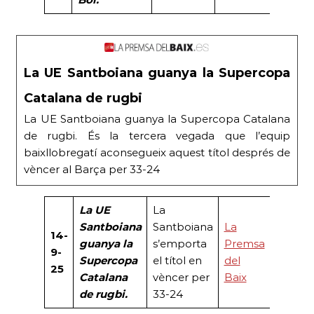
La UE Santboiana guanya la Supercopa
Catalana de rugbi
La UE Santboiana guanya la Supercopa Catalana
de rugbi. És la tercera vegada que l’equip
baixllobregatí aconsegueix aquest títol després de
vèncer al Barça per 33-24
La UE
La
Santboiana
Santboiana
La
14-
guanya la
s’emporta
Premsa
9-
Supercopa
el títol en
del
25
Catalana
vèncer per
Baix
de rugbi.
33-24