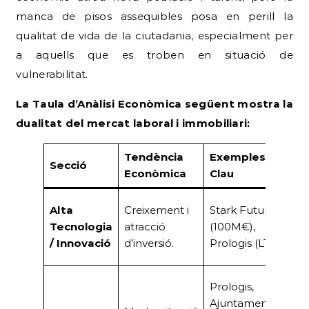
manca de pisos assequibles posa en perill la
qualitat de vida de la ciutadania, especialment per
a aquells que es troben en situació de
vulnerabilitat.
La Taula d’Anàlisi Econòmica següent mostra la
dualitat del mercat laboral i immobiliari:
Tendència
Exemples
Secció
I
Econòmica
Clau
Mo
Alta
Creixement i
Stark Future
A
Tecnologia
atracció
(100M€),
va
/ Innovació
d’inversió.
Prologis (LTIM)
co
Po
Prologis,
A
Ajuntament,