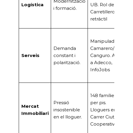
Modernització
la
Logística
UB. Rol de
i formació.
le
Carretillero/a
d
retráctil
m
Mi
Manipulador/a,
A
Demanda
Camarero/a,
d’
Serveis
constant i
Canguro. Altes
ma
polarització.
a Adecco,
ba
InfoJobs
qu
te
Cr
148 famílies
d
Pressió
per pis.
s
Mercat
insostenible
Lloguers en
l’
Immobiliari
en el lloguer.
Carrer Ciutat
u
Cooperativa
ne
l’