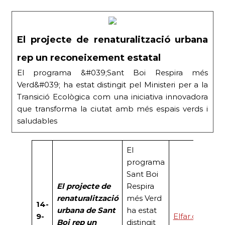
El projecte de renaturalització urbana
rep un reconeixement estatal
El programa &#039;Sant Boi Respira més
Verd&#039; ha estat distingit pel Ministeri per a la
Transició Ecològica com una iniciativa innovadora
que transforma la ciutat amb més espais verds i
saludables
El
programa
Sant Boi
El projecte de
Respira
renaturalització
més Verd
14-
urbana de Sant
ha estat
9-
Elfar.cat
Boi rep un
distingit