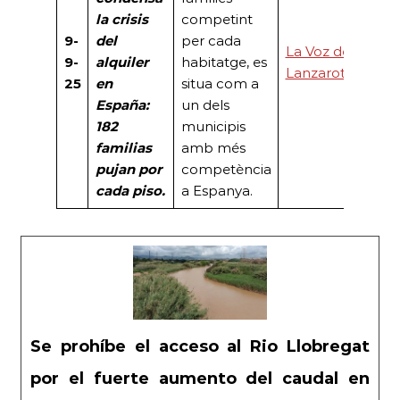
la crisis
competint
9-
del
per cada
La Voz de
9-
alquiler
habitatge, es
Lanzarote
25
en
situa com a
España:
un dels
182
municipis
familias
amb més
pujan por
competència
cada piso.
a Espanya.
Se prohíbe el acceso al Rio Llobregat
por el fuerte aumento del caudal en