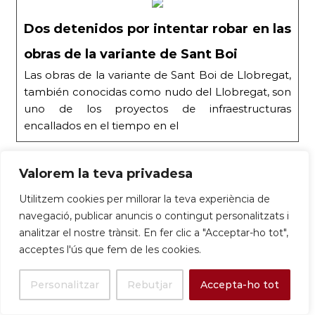
Dos detenidos por intentar robar en las
obras de la variante de Sant Boi
Las obras de la variante de Sant Boi de Llobregat,
también conocidas como nudo del Llobregat, son
uno de los proyectos de infraestructuras
encallados en el tiempo en el
Dos
Valorem la teva privadesa
Les obres de la
detenidos
variant de Sant
Utilitzem cookies per millorar la teva experiència de
por
Boi de Llobregat,
navegació, publicar anuncis o contingut personalitzats i
intentar
1-
també
analitzar el nostre trànsit. En fer clic a "Acceptar-ho tot",
robar en
La
9-
conegudes com
acceptes l'ús que fem de les cookies.
las obras
Vanguardia
25
a nus del
de la
Llobregat, són un
variante
Personalitzar
Rebutjar
Accepta-ho tot
dels projectes
de Sant
d’infraestructures.