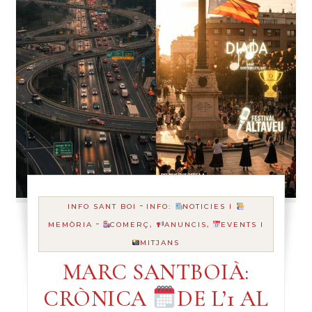
-
INFO SANT BOI
INFO:
NOTICIES I
-
MEMÒRIA
COMERÇ,
ANUNCIS,
EVENTS I
MITJANS
MARC SANTBOIÀ:
CRÒNICA
DE L’1 AL