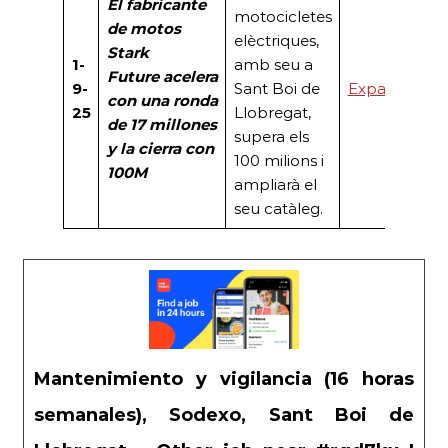
El fabricante
motocicletes
de motos
elèctriques,
Stark
1-
amb seu a
Future
acelera
9-
Sant Boi de
Expansión
con una ronda
25
Llobregat,
de 17 millones
supera els
y la
cierra con
100 milions i
100M
ampliarà el
seu catàleg.
Mantenimiento y vigilancia (16 horas
semanales), Sodexo, Sant Boi de