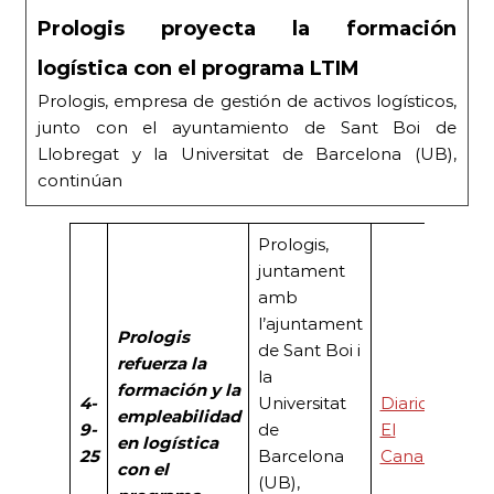
Prologis proyecta la formación
logística con el programa LTIM
Prologis, empresa de gestión de activos logísticos,
junto con el ayuntamiento de Sant Boi de
Llobregat y la Universitat de Barcelona (UB),
continúan
Prologis,
juntament
amb
l’ajuntament
Prologis
de Sant Boi i
refuerza la
la
formación y la
4-
Universitat
Diario
empleabilidad
9-
de
El
en logística
25
Barcelona
Canal
con el
(UB),