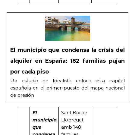
El municipio que condensa la crisis del
alquiler en España: 182 familias pujan
por cada piso
Un estudio de Idealista coloca esta capital
española en el primer puesto del mapa nacional
de presión
El
Sant Boi de
municipio
Llobregat,
que
amb 148
condensa
famílies