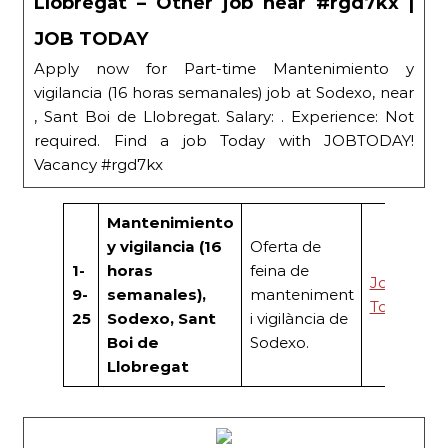
Llobregat – Other job near #rgd7kx |
JOB TODAY
Apply now for Part-time Mantenimiento y
vigilancia (16 horas semanales) job at Sodexo, near
, Sant Boi de Llobregat. Salary: . Experience: Not
required. Find a job Today with JOBTODAY!
Vacancy #rgd7kx
Mantenimiento
y vigilancia (16
Oferta de
1-
horas
feina de
Job
9-
semanales),
manteniment
Today
25
Sodexo, Sant
i vigilància de
Boi de
Sodexo.
Llobregat