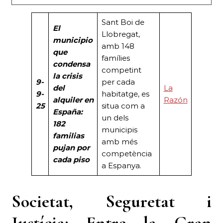
Sant Boi de
El
Llobregat,
municipio
amb 148
que
famílies
condensa
competint
la crisis
9-
per cada
del
La
9-
habitatge, es
alquiler en
Razón
25
situa com a
España:
un dels
182
municipis
familias
amb més
pujan por
competència
cada piso
a Espanya.
Societat, Seguretat i
Justícia:
Entre la Gran