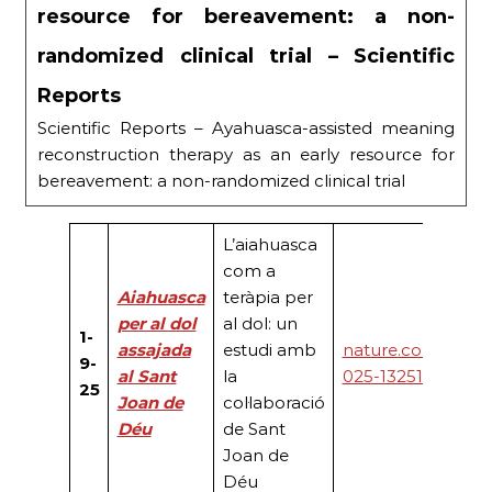
resource for bereavement: a non-
randomized clinical trial – Scientific
Reports
Scientific Reports – Ayahuasca-assisted meaning
reconstruction therapy as an early resource for
bereavement: a non-randomized clinical trial
L’aiahuasca
com a
Aiahuasca
teràpia per
per al dol
al dol: un
1-
assajada
estudi amb
nature.com/articl
9-
al Sant
la
025-13251-5
25
Joan de
col·laboració
Déu
de Sant
Joan de
Déu