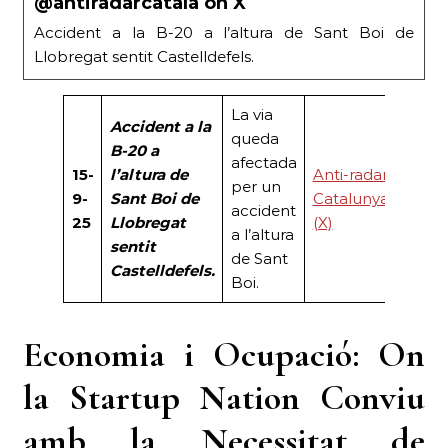
@antiradarcatala on X
Accident a la B-20 a l’altura de Sant Boi de
Llobregat sentit Castelldefels.
La via
Accident a la
queda
B-20 a
afectada
15-
l’altura de
Anti-radar
per un
9-
Sant Boi de
Catalunya
accident
25
Llobregat
(X)
a l’altura
sentit
de Sant
Castelldefels.
Boi.
Economia i Ocupació: On
la Startup Nation Conviu
amb la Necessitat de