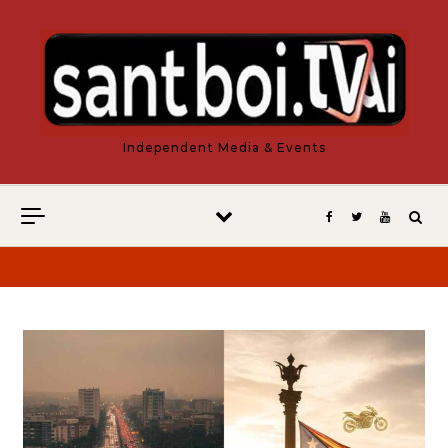
Vés al contingut
Independent Media & Events