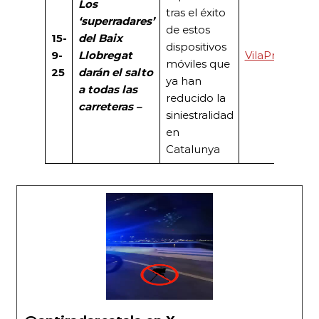
Los
tras el éxito
‘superradares’
de estos
15-
del Baix
dispositivos
9-
Llobregat
VilaPress
móviles que
25
darán el salto
ya han
a todas las
reducido la
carreteras –
siniestralidad
en
Catalunya