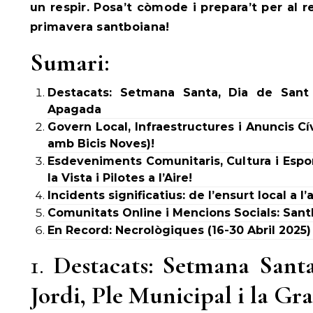
un respir. Posa’t còmode i prepara’t per al
primavera santboiana!
Sumari:
Destacats: Setmana Santa, Dia de Sant J
Apagada
Govern Local, Infraestructures i Anuncis Cív
amb Bicis Noves)!
Esdeveniments Comunitaris, Cultura i Espor
la Vista i Pilotes a l’Aire!
Incidents significatius: de l’ensurt local a 
Comunitats Online i Mencions Socials: Sant
En Record: Necrològiques (16-30 Abril 2025)
1.
Destacats: Setmana Sant
Jordi, Ple Municipal i la G