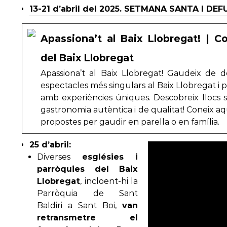
13-21 d’abril del 2025. SETMANA SANTA I DE
Apassiona’t al Baix Llobregat! | C
del Baix Llobregat
Apassiona’t al Baix Llobregat! Gaudeix de d
espectacles més singulars al Baix Llobregat i p
amb experiències úniques. Descobreix llocs 
gastronomia autèntica i de qualitat! Coneix aq
propostes per gaudir en parella o en família.
25 d’abril:
Diverses
esglésies i
parròquies del Baix
Llobregat
, incloent-hi la
Parròquia de Sant
Baldiri a Sant Boi,
van
retransmetre el