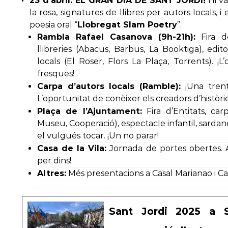
23 d’abril: EL GRAN DIA DE SANT JORDI!
Hi va
la rosa, signatures de llibres per autors locals,
poesia oral “
Llobregat Slam Poetry
”.
Rambla Rafael Casanova (9h-21h):
Fira d
llibreries (Abacus, Barbus, La Booktiga), editori
locals (El Roser, Flors La Plaça, Torrents). ¡L
fresques!
Carpa d’autors locals (Ramble):
¡Una trent
L’oportunitat de conèixer els creadors d’històrie
Plaça de l’Ajuntament:
Fira d’Entitats, car
Museu, Cooperació), espectacle infantil, sardane
el vulgués tocar. ¡Un no parar!
Casa de la Vila:
Jornada de portes obertes. A
per dins!
Altres:
Més presentacions a Casal Marianao i Ca
Sant Jordi 2025 a S