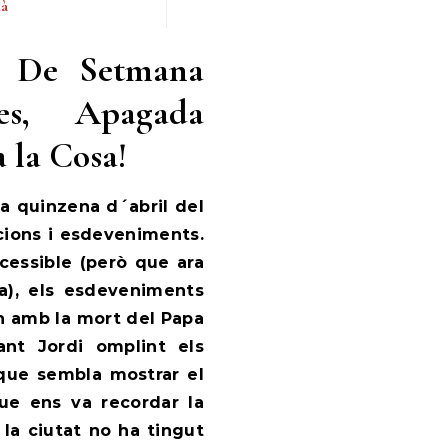
ià
a: De Setmana
ses, Apagada
a la Cosa!
na quinzena d´abril del
cions i esdeveniments.
essible (però que ara
a), els esdeveniments
n amb la mort del Papa
ant Jordi omplint els
l que sembla mostrar el
ue ens va recordar la
… la ciutat no ha tingut