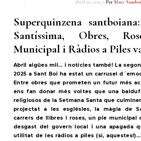
abril 30, 2025
- Per
Marc Santbo
Superquinzena santboian
Santíssima, Obres, Ro
Municipal i Ràdios a Piles v
Abril aigües mil… i notícies també! La sego
2025 a Sant Boi ha estat un carrusel d´emo
Entre obres que prometen un futur més acc
ens fan donar més voltes que una balduf
religiosos de la Setmana Santa que culmine
projectat a les esglésies, la màgia de S
carrers de llibres i roses, un ple municipa
desgast del govern local i una apagada q
utilitat de les ràdios a piles (sí, aquestes!)