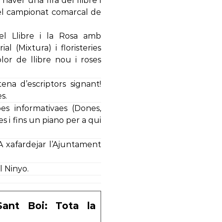
 haver una fira del llibre i
 i el campionat comarcal de
el Llibre i la Rosa amb
al (Mixtura) i floristeries
’olor de llibre nou i roses
ena d’escriptors signant!
s.
pes informativaes (Dones,
s i fins un piano per a qui
 xafardejar l’Ajuntament
l Ninyo.
ant Boi: Tota la