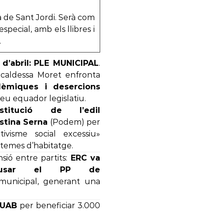
a de Sant Jordi. Serà com
pecial, amb els llibres i
.
d’abril:
PLE MUNICIPAL
.
Alcaldessa Moret enfronta
lèmiques i desercions
seu equador legislatiu.
stitució de l’edil
istina Serna
(Podem) per
ctivisme social excessiu»
temes d’habitatge.
sió entre partits:
ERC va
cusar el PP de
 municipal, generant una
-UAB
per beneficiar 3.000