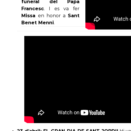
funeral del Papa
Francesc
. I es va fer
Missa
en honor a
Sant
Benet Menni
.