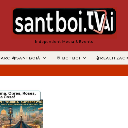
Independent Media & Events
MARC 🏘️SANTBOIÀ
💬 BOTBOI
🎬REALITZAC