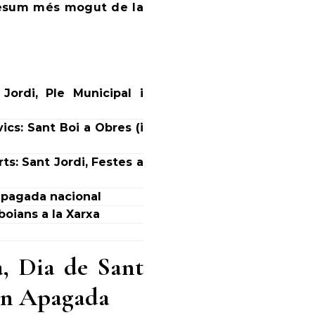
 resum més mogut de la
ordi, Ple Municipal i
ics: Sant Boi a Obres (i
ts: Sant Jordi, Festes a
l’apagada nacional
boians a la Xarxa
a, Dia de Sant
ran Apagada