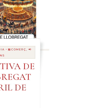
-
RIA
🏪COMERÇ, 📢
ANS
TIVA DE
BREGAT
RIL DE