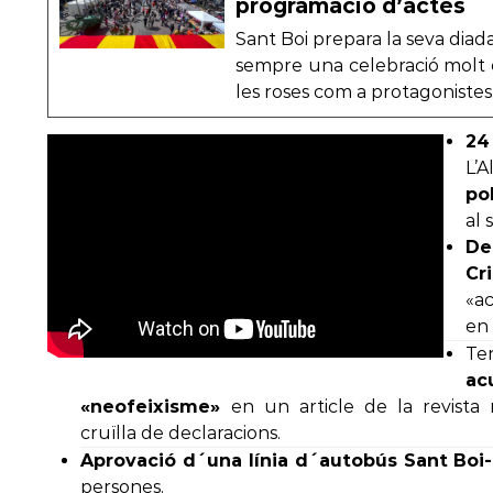
programació d’actes
Sant Boi prepara la seva diad
sempre una celebració molt es
les roses com a protagonistes
24 
L’
po
al 
De
Cr
«a
en 
Ten
a
«neofeixisme»
en un article de la revista
cruïlla de declaracions.
Aprovació d´una línia d´autobús Sant Boi
persones.