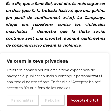
És a dir, que a Sant Boi, avui dia, és més segur ser
un drac (que fa la trobada festiva) que una gallina
(en perill de confinament aviar). La Campanya
«Aquí ens rebel·lem» contra les violències
2
masclistes
demostra que la lluita social
continua sent una prioritat, sumant quilòmetres
de conscienciació davant la violència.
|
01/11/25
|
Baix Llobregat – Informe econòmic
Valorem la teva privadesa
local de la província de Barcelona
|
Es recull que
Sant Boi de Llobregat és el tercer municipi de la
Utilitzem cookies per millorar la teva experiència de
navegació, publicar anuncis o contingut personalitzats i
comarca que més població guanya (921 habitants),
analitzar el nostre trànsit. En fer clic a "Acceptar-ho tot",
un indicador de la seva vitalitat demogràfica. |
acceptes l'ús que fem de les cookies.
diba.cat |
Personalitzar
Rebutjar
Accepta-ho tot