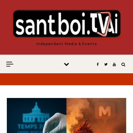
Vés al contingut
Independent Media & Events