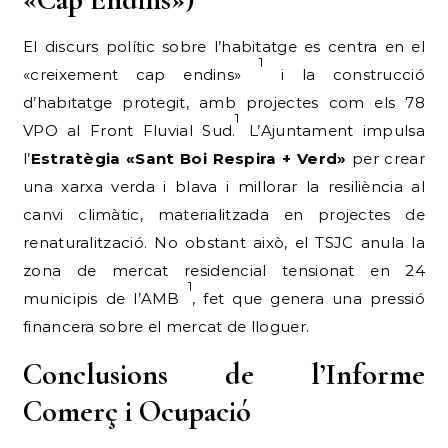
El discurs polític sobre l’habitatge es centra en el
1
«creixement cap endins»
i la construcció
d’habitatge protegit, amb projectes com els 78
1
VPO al Front Fluvial Sud.
L’Ajuntament impulsa
l’
Estratègia «Sant Boi Respira + Verd»
per crear
una xarxa verda i blava i millorar la resiliència al
canvi climàtic, materialitzada en projectes de
renaturalització. No obstant això, el TSJC anula la
zona de mercat residencial tensionat en 24
1
municipis de l’AMB
, fet que genera una pressió
financera sobre el mercat de lloguer.
Conclusions de l’Informe
Comerç i Ocupació