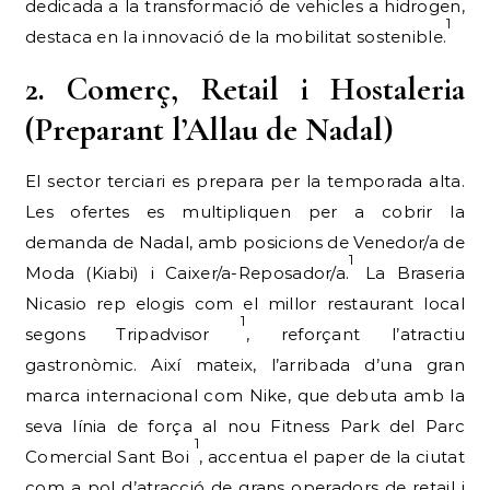
dedicada a la transformació de vehicles a hidrogen,
1
destaca en la innovació de la mobilitat sostenible.
2. Comerç, Retail i Hostaleria
(Preparant l’Allau de Nadal)
El sector terciari es prepara per la temporada alta.
Les ofertes es multipliquen per a cobrir la
demanda de Nadal, amb posicions de Venedor/a de
1
Moda (Kiabi) i Caixer/a-Reposador/a.
La Braseria
Nicasio rep elogis com el millor restaurant local
1
segons Tripadvisor
, reforçant l’atractiu
gastronòmic. Així mateix, l’arribada d’una gran
marca internacional com Nike, que debuta amb la
seva línia de força al nou Fitness Park del Parc
1
Comercial Sant Boi
, accentua el paper de la ciutat
com a pol d’atracció de grans operadors de retail i