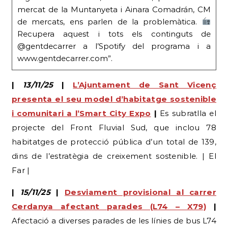
mercat de la Muntanyeta i Ainara Comadrán, CM
de mercats, ens parlen de la problemàtica.
Recupera aquest i tots els continguts de
@gentdecarrer a l’Spotify del programa i a
www.gentdecarrer.com”.
|
13/11/25
|
L’Ajuntament de Sant Vicenç
presenta el seu model d’habitatge sostenible
i comunitari a l’Smart City Expo
|
Es subratlla el
projecte del Front Fluvial Sud, que inclou 78
habitatges de protecció pública d’un total de 139,
dins de l’estratègia de creixement sostenible. | El
Far |
|
15/11/25
|
Desviament provisional al carrer
Cerdanya afectant parades (L74 – X79)
|
Afectació a diverses parades de les línies de bus L74