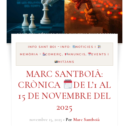
-
INFO SANT BOI
INFO:
NOTICIES I
-
MEMÒRIA
COMERÇ,
ANUNCIS,
EVENTS I
MITJANS
MARC SANTBOIÀ:
CRÒNICA
DE L’1 AL
15 DE NOVEMBRE DEL
2025
novembre 15, 2025
- Per
Marc Santboià