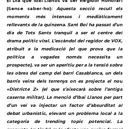
El Dia que Ibai Llanos va Ser Regidor Honorari
(Sense saber-ho):
Aquesta secció recull els
moments més intensos i mediàticament
rellevants de la quinzena. Sant Boi ha passat d’un
dia de Tots Sants tranquil a ser el centre del
drama polític viral. L’escàndol del regidor de VOX,
atribuït a la medicació (el que prova que la
política a vegades només necessita un
prospecte), va ser un aperitiu per a la tensió sobre
les obres del camp del barri Casablanca, un dels
barris veïns dels terrenys on es projecta el nou
«Districte Z» (el que s’aixecarà sobre l’antiga
caserna militar). La menció d’Ibai Llanos per part
d’un veí va injectar un factor d’absurditat al
debat urbanístic, elevant un problema local a la
categoria de trending topic potencial. La