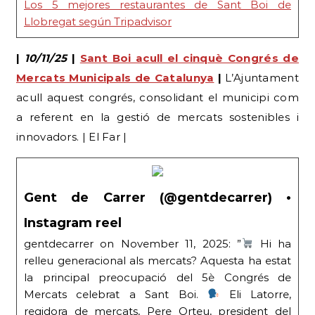
Los 5 mejores restaurantes de Sant Boi de
Llobregat según Tripadvisor
|
10/11/25
|
Sant Boi acull el cinquè Congrés de
Mercats Municipals de Catalunya
|
L’Ajuntament
acull aquest congrés, consolidant el municipi com
a referent en la gestió de mercats sostenibles i
innovadors. | El Far |
Gent de Carrer (@gentdecarrer) •
Instagram reel
gentdecarrer on November 11, 2025: ”
Hi ha
relleu generacional als mercats? Aquesta ha estat
la principal preocupació del 5è Congrés de
Mercats celebrat a Sant Boi.
Eli Latorre,
regidora de mercats, Pere Orteu, president del