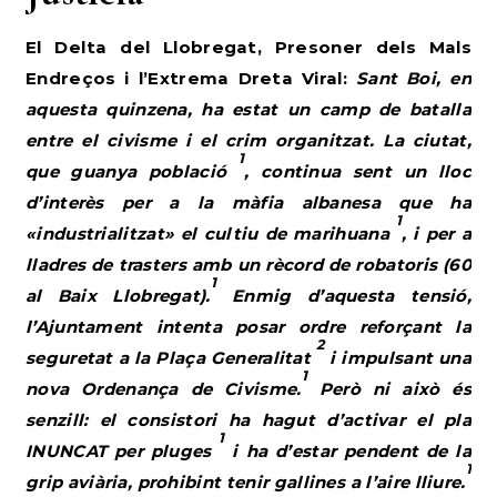
El Delta del Llobregat, Presoner dels Mals
Endreços i l’Extrema Dreta Viral:
Sant Boi, en
aquesta quinzena, ha estat un camp de batalla
entre el civisme i el crim organitzat. La ciutat,
1
que guanya població
, continua sent un lloc
d’interès per a la màfia albanesa que ha
1
«industrialitzat» el cultiu de marihuana
, i per a
lladres de trasters amb un rècord de robatoris (60
1
al Baix Llobregat).
Enmig d’aquesta tensió,
l’Ajuntament intenta posar ordre reforçant la
2
seguretat a la Plaça Generalitat
i impulsant una
1
nova Ordenança de Civisme.
Però ni això és
senzill: el consistori ha hagut d’activar el pla
1
INUNCAT per pluges
i ha d’estar pendent de la
1
grip aviària, prohibint tenir gallines a l’aire lliure.