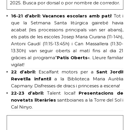
2025. Busca por dorsal o por nombre de corredor.
16-21 d’abril:
Vacances escolars amb pati
! Tot i
que la Setmana Santa litúrgica gairebé havia
acabat (les processons principals van ser abans),
els patis de les escoles Josep Maria Ciurana (11-14h),
Antoni Gaudí (11:15-13:45h) i Can Massallera (11:30-
13:30h) van seguir oberts al matí fins al dia 21
gràcies al programa”
Patis Oberts
«. Lleure familiar
vigilat!
22 d’abril:
Escalfant motors per a
Sant Jordi!
Revetlla infantil
a la Biblioteca Maria Aurèlia
Capmany. Disfresses de dracs i princeses a escena!
22-23 d’abril:
Talent local!
Presentacions de
novetats literàries
santboianes a la Torre del Sol i
Cal Ninyo.