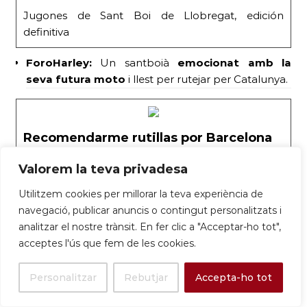
Jugones de Sant Boi de Llobregat, edición
definitiva
ForoHarley:
Un santboià
emocionat amb la
seva futura moto
i llest per rutejar per Catalunya.
Recomendarme rutillas por Barcelona
Pues eso, pido a los vetranos del foro que me
Valorem la teva privadesa
pasen unas rutillas para dar una vuelta +- 200 km
por los alrededores de Barcelona. Preferiblemente
Utilitzem cookies per millorar la teva experiència de
por la xona del Baix Llobregat (Sant Vicenç dels
navegació, publicar anuncis o contingut personalitzats i
Horts, Molins… Sant Boi no, que no me dejan salir
analitzar el nostre trànsit. En fer clic a "Acceptar-ho tot",
más). Enga! os leo!!
acceptes l'ús que fem de les cookies.
24 d’abril:
Pastisseria amb millors ressenyes
Personalitzar
Rebutjar
Accepta-ho tot
de Google.
Un establiment local va destacar pels
seus productes «artesanals, casolans i naturals». La