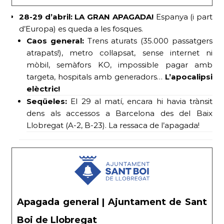
28-29 d’abril: LA GRAN APAGADA!
Espanya (i part
d’Europa) es queda a les fosques.
Caos general:
Trens aturats (35.000 passatgers
atrapats!), metro col·lapsat, sense internet ni
mòbil, semàfors KO, impossible pagar amb
targeta, hospitals amb generadors…
L’apocalipsi
elèctric!
Seqüeles:
El 29 al matí, encara hi havia trànsit
dens als accessos a Barcelona des del Baix
Llobregat (A-2, B-23). La ressaca de l’apagada!
Apagada general | Ajuntament de Sant
Boi de Llobregat