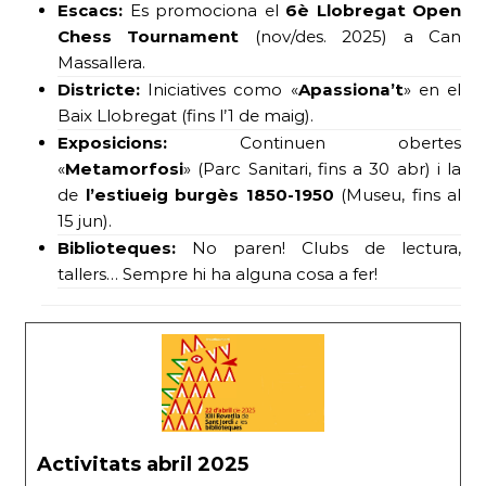
Escacs:
Es promociona el
6è Llobregat Open
Chess Tournament
(nov/des. 2025) a Can
Massallera.
Districte:
Iniciatives como «
Apassiona’t
» en el
Baix Llobregat (fins l’1 de maig).
Exposicions:
Continuen obertes
«
Metamorfosi
» (Parc Sanitari, fins a 30 abr) i la
de
l’estiueig burgès 1850-1950
(Museu, fins al
15 jun).
Biblioteques:
No paren! Clubs de lectura,
tallers… Sempre hi ha alguna cosa a fer!
Activitats abril 2025