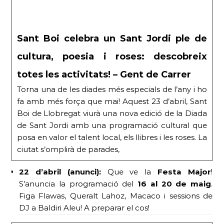
Sant Boi celebra un Sant Jordi ple de
cultura, poesia i roses: descobreix
totes les activitats! – Gent de Carrer
Torna una de les diades més especials de l’any i ho
fa amb més força que mai! Aquest 23 d’abril, Sant
Boi de Llobregat viurà una nova edició de la Diada
de Sant Jordi amb una programació cultural que
posa en valor el talent local, els llibres i les roses. La
ciutat s’omplirà de parades,
22 d’abril (anunci):
Que ve la
Festa Major
!
S’anuncia la programació del
16 al 20 de maig
.
Figa Flawas, Queralt Lahoz, Macaco i sessions de
DJ a Baldiri Aleu! A preparar el cos!