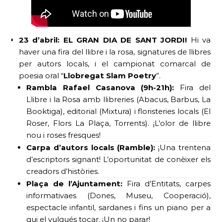
23 d’abril: EL GRAN DIA DE SANT JORDI!
Hi va
haver una fira del llibre i la rosa, signatures de llibres
per autors locals, i el campionat comarcal de
poesia oral “
Llobregat Slam Poetry
”.
Rambla Rafael Casanova (9h-21h):
Fira del
Llibre i la Rosa amb llibreries (Abacus, Barbus, La
Booktiga), editorial (Mixtura) i floristeries locals (El
Roser, Flors La Plaça, Torrents). ¡L’olor de llibre
nou i roses fresques!
Carpa d’autors locals (Ramble):
¡Una trentena
d’escriptors signant! L’oportunitat de conèixer els
creadors d’històries.
Plaça de l’Ajuntament:
Fira d’Entitats, carpes
informativaes (Dones, Museu, Cooperació),
espectacle infantil, sardanes i fins un piano per a
qui el vulgués tocar. ¡Un no parar!