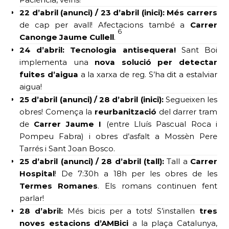
22 d’abril (anunci) / 23 d’abril (inici):
Més carrers
de cap per avall! Afectacions també a
Carrer
6
Canonge Jaume Cullell
.
24 d’abril:
Tecnologia antisequera!
Sant Boi
implementa una
nova solució per detectar
fuites d’aigua
a la xarxa de reg. S’ha dit a estalviar
aigua!
25 d’abril (anunci) / 28 d’abril (inici):
Segueixen les
obres! Comença la
reurbanització
del darrer tram
de
Carrer Jaume I
(entre Lluís Pascual Roca i
Pompeu Fabra) i obres d’asfalt a Mossèn Pere
Tarrés i Sant Joan Bosco.
25 d’abril (anunci) / 28 d’abril (tall):
Tall a
Carrer
Hospital
! De 7:30h a 18h per les obres de les
Termes Romanes
. Els romans continuen fent
parlar!
28 d’abril:
Més bicis per a tots! S’instal·len
tres
noves estacions d’AMBici
a la plaça Catalunya,