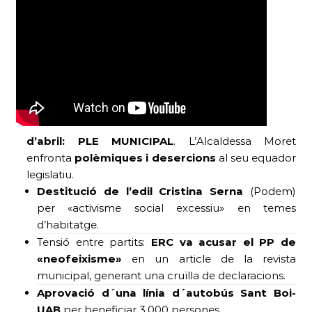
d’abril:
PLE MUNICIPAL
. L’Alcaldessa Moret
enfronta
polèmiques i desercions
al seu equador
legislatiu.
Destitució de l’edil Cristina Serna
(Podem)
per «activisme social excessiu» en temes
d’habitatge.
Tensió entre partits:
ERC va acusar el PP de
«neofeixisme»
en un article de la revista
municipal, generant una cruïlla de declaracions.
Aprovació d´una línia d´autobús Sant Boi-
UAB
per beneficiar 3.000 persones.