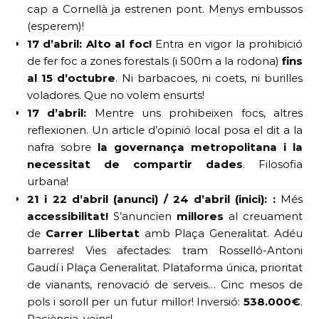
cap a Cornellà ja estrenen pont. Menys embussos
(esperem)!
17 d’abril:
Alto al foc!
Entra en vigor la prohibició
de fer foc a zones forestals (i 500m a la rodona)
fins
al 15 d’octubre
. Ni barbacoes, ni coets, ni burilles
voladores. Que no volem ensurts!
17 d’abril:
Mentre uns prohibeixen focs, altres
reflexionen. Un article d’opinió local posa el dit a la
nafra sobre
la governança metropolitana i la
necessitat de compartir dades
. Filosofia
urbana!
21 i
22 d’abril (anunci) / 24 d’abril (inici):
:
Més
accessibilitat!
S’anuncien
millores
al creuament
de
Carrer Llibertat
amb Plaça Generalitat. Adéu
barreres! Vies afectades: tram Rosselló-Antoni
Gaudí i Plaça Generalitat. Plataforma única, prioritat
de vianants, renovació de serveis… Cinc mesos de
pols i soroll per un futur millor! Inversió:
538.000€
.
Paciència, veïns!