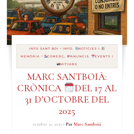
-
INFO SANT BOI
INFO:
NOTICIES I
-
MEMÒRIA
COMERÇ,
ANUNCIS,
EVENTS I
MITJANS
MARC SANTBOIÀ:
CRÒNICA
DEL 17 AL
31 D’OCTOBRE DEL
2025
octubre 31, 2025
- Per
Marc Santboià