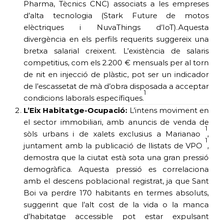
Pharma, Tècnics CNC) associats a les empreses
d’alta tecnologia (Stark Future de motos
elèctriques i NuvaThings d’IoT).Aquesta
divergència en els perfils requerits suggereix una
bretxa salarial creixent. L’existència de salaris
competitius, com els 2.200 € mensuals per al torn
de nit en injecció de plàstic, pot ser un indicador
de l’escassetat de mà d’obra disposada a acceptar
1
condicions laborals específiques.
L’Eix Habitatge-Ocupació:
L’intens moviment en
el sector immobiliari, amb anuncis de venda de
1
sòls urbans i de xalets exclusius a Marianao
,
1
juntament amb la publicació de llistats de VPO
,
demostra que la ciutat està sota una gran pressió
demogràfica. Aquesta pressió es correlaciona
amb el descens poblacional registrat, ja que Sant
Boi va perdre 170 habitants en termes absoluts,
suggerint que l’alt cost de la vida o la manca
d’habitatge accessible pot estar expulsant