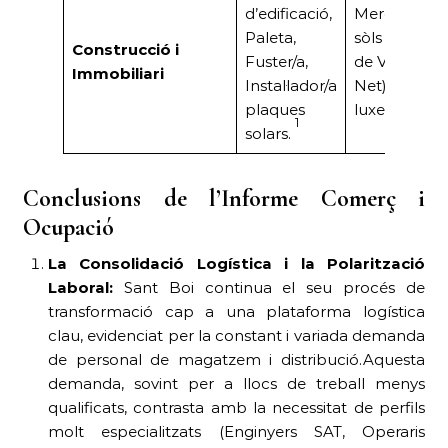
d’edificació,
Mercat actiu
Paleta,
sòls urbans 
Construcció i
Fuster/a,
de VPO (Bald
Immobiliari
Instal·lador/a
Net).Ofertes
plaques
luxe (Marian
1
solars.
Conclusions de l’Informe Comerç i
Ocupació
La Consolidació Logística i la Polarització
Laboral:
Sant Boi continua el seu procés de
transformació cap a una plataforma logística
clau, evidenciat per la constant i variada demanda
de personal de magatzem i distribució.Aquesta
demanda, sovint per a llocs de treball menys
qualificats, contrasta amb la necessitat de perfils
molt especialitzats (Enginyers SAT, Operaris