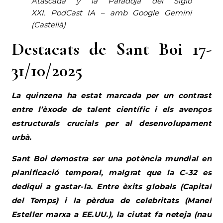
Atascada y la Paradoja del Siglo
XXI
.
PodCast IA – amb Google Gemini
(Castellà)
Destacats de Sant Boi 17-
31/10/2025
La quinzena ha estat marcada per un contrast
entre l’èxode de talent científic i els avenços
estructurals crucials per al desenvolupament
urbà.
Sant Boi demostra ser una potència mundial en
planificació temporal, malgrat que la C-32 es
dediqui a gastar-la. Entre èxits globals (Capital
del Temps) i la pèrdua de celebritats (Manel
Esteller marxa a EE.UU.), la ciutat fa neteja (nau