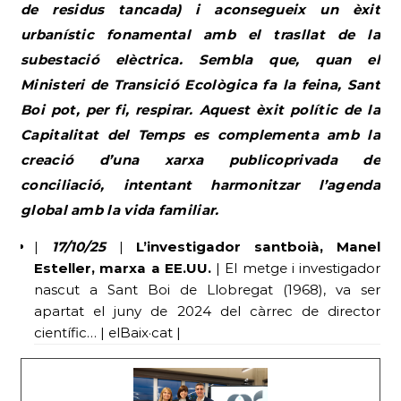
de residus tancada) i aconsegueix un èxit
urbanístic fonamental amb el trasllat de la
subestació elèctrica. Sembla que, quan el
Ministeri de Transició Ecològica fa la feina, Sant
Boi pot, per fi, respirar. Aquest èxit polític de la
Capitalitat del Temps es complementa amb la
creació d’una xarxa publicoprivada de
conciliació, intentant harmonitzar l’agenda
global amb la vida familiar.
|
17/10/25
|
L’investigador santboià, Manel
Esteller, marxa a EE.UU.
| El metge i investigador
nascut a Sant Boi de Llobregat (1968), va ser
apartat el juny de 2024 del càrrec de director
científic… | elBaix·cat |