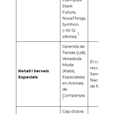
Stark
Future,
NuvaThings,
Synthon.
(~10-12
1
ofertes)
Gerent/a de
Tienda (Lidl),
Venedor/a
El comerç tr
Moda
reconegut (J
Retail i Serveis
(Kiabi),
Sancho, Pre
Especials
Especialista
Nacional).For
en Animals
de franquíci
de
Companyia.
1
Cap d’obra