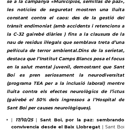
se a la campanya «Municipios, semillas de paz»,
les notícies de seguretat mostren una lluita
constant contra el caos: des de la gestió del
trànsit endimoniat (amb accidents i retencions a
la C-32 gairebé diàries ) fins a la clausura de la
nau de residus il·legals que semblava treta d’una
pel·lícula de terror ambiental.Dins de la serietat,
destaca que l’Institut Camps Blancs posa el focus
en la salut mental juvenil, demostrant que Sant
Boi es pren seriosament la neurodiversitat
(programa TEA per a la inclusió laboral) mentre
lluita contra els efectes neurològics de l’ictus
(gairebé el 50% dels ingressos a l’Hospital de
Sant Boi per causes neurològiques).
|
17/10/25
|
Sant Boi, por la paz: sembrando
convivencia desde el Baix Llobregat
| Sant Boi