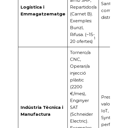
amb SAP,
Sant Boi es 
Logística i
Repartidor/a
com a node
Emmagatzematge
(Carnet B).
distribució 
Exemples:
Bunzl,
Rifusa. (~15-
1
20 ofertes)
Tornero/a
CNC,
Operari/a
injecció
plàstic
(2200
€/mes),
Presència d’i
Enginyer
valor afegit 
Indústria Tècnica i
SAT
IoT, Pharm
Manufactura
(Schneider
Synthon) qu
Electric).
perfils especi
Exemples: