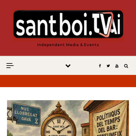
Vés al contingut
Independent Media & Events