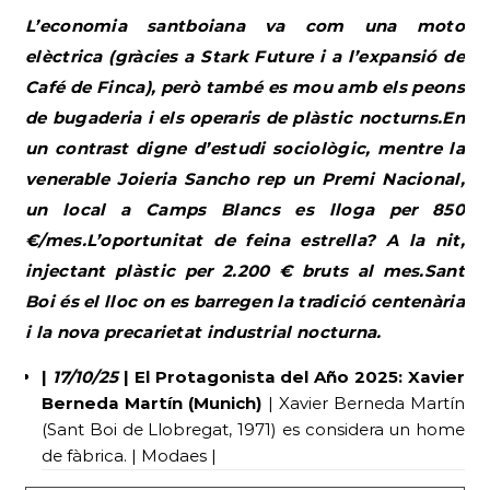
L’economia santboiana va com una moto
elèctrica (gràcies a Stark Future i a l’expansió de
Café de Finca), però també es mou amb els peons
de bugaderia i els operaris de plàstic nocturns.En
un contrast digne d’estudi sociològic, mentre la
venerable Joieria Sancho rep un Premi Nacional,
un local a Camps Blancs es lloga per 850
€/mes.L’oportunitat de feina estrella? A la nit,
injectant plàstic per 2.200 € bruts al mes.Sant
Boi és el lloc on es barregen la tradició centenària
i la nova precarietat industrial nocturna.
|
17/10/25
| El Protagonista del Año 2025: Xavier
Berneda Martín (Munich)
| Xavier Berneda Martín
(Sant Boi de Llobregat, 1971) es considera un home
de fàbrica. | Modaes |