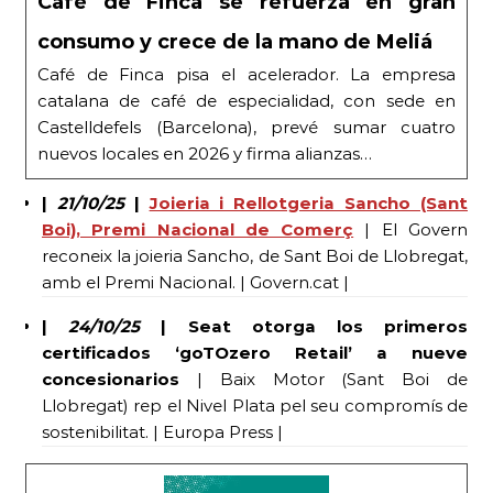
Café de Finca se refuerza en gran
consumo y crece de la mano de Meliá
Café de Finca pisa el acelerador. La empresa
catalana de café de especialidad, con sede en
Castelldefels (Barcelona), prevé sumar cuatro
nuevos locales en 2026 y firma alianzas…
|
21/10/25
|
Joieria i Rellotgeria Sancho (Sant
Boi), Premi Nacional de Comerç
| El Govern
reconeix la joieria Sancho, de Sant Boi de Llobregat,
amb el Premi Nacional. | Govern.cat |
|
24/10/25
| Seat otorga los primeros
certificados ‘goTOzero Retail’ a nueve
concesionarios
| Baix Motor (Sant Boi de
Llobregat) rep el Nivel Plata pel seu compromís de
sostenibilitat. | Europa Press |