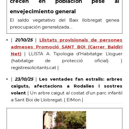
crecen en población pese al
envejecimiento general
El saldo vegetativo del Baix llobregat genea
preocupación generalizada…
|
21/10/25
|
Llistats provisionals de persones
admeses Promoció SANT BOI (Carrer Baldiri
Net)
| LLISTA A. Tipologia d’Habitatge: Lloguer
(habitatge de protecció oficial). |
registresolicitants.cat |
|
23/10/25
|
Les ventades fan estralls: arbres
caiguts, afectacions a Rodalies i sostres
volant
| Un arbre caigut al costat d’un parc infantil
a Sant Boi de Llobregat. | ElMon |