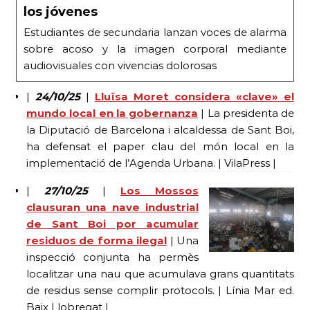
los jóvenes
Estudiantes de secundaria lanzan voces de alarma
sobre acoso y la imagen corporal mediante
audiovisuales con vivencias dolorosas
|
24/10/25
|
Lluïsa Moret considera «clave» el
mundo local en la gobernanza
| La presidenta de
la Diputació de Barcelona i alcaldessa de Sant Boi,
ha defensat el paper clau del món local en la
implementació de l’Agenda Urbana. | VilaPress |
|
27/10/25
|
Los Mossos
clausuran una nave industrial
de Sant Boi por acumular
residuos de forma ilegal
| Una
inspecció conjunta ha permès
localitzar una nau que acumulava grans quantitats
de residus sense complir protocols. | Línia Mar ed.
Baix Llobregat |