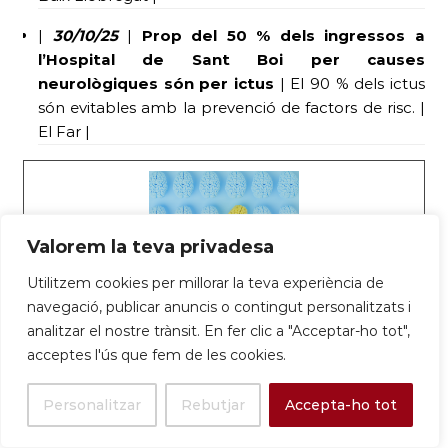
|
30/10/25
|
Prop del 50 % dels ingressos a
l’Hospital de Sant Boi per causes
neurològiques són per ictus
| El 90 % dels ictus
són evitables amb la prevenció de factors de risc. |
El Far |
Valorem la teva privadesa
Utilitzem cookies per millorar la teva experiència de
navegació, publicar anuncis o contingut personalitzats i
Prop del 50% dels ingressos a l’Hospital
analitzar el nostre trànsit. En fer clic a "Acceptar-ho tot",
acceptes l'ús que fem de les cookies.
SJD Sant Boi per causes neurològiques
són per ictus – Parc Sanitari Sant Joan
Personalitzar
Rebutjar
Accepta-ho tot
de Déu